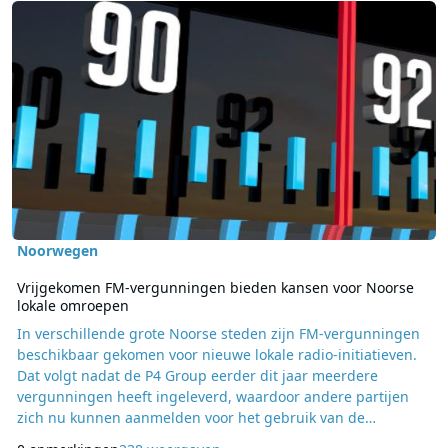
Noorwegen
Vrijgekomen FM-vergunningen bieden kansen voor Noorse
lokale omroepen
In verschillende grote Noorse steden zijn FM-vergunningen
beschikbaar gekomen voor nieuwe lokale radio-initiatieven.
Dat volgt nadat de P4 Group eerder dit jaar meerdere
vergunningen heeft ingeleverd, waardoor andere partijen
zich nu kunnen aanmelden voor het gebruik van de
frequenties. Volgens een overzicht van de Noorse