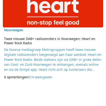
Noorwegen
Twee nieuwe DAB+ radiozenders in Noorwegen: Heart en
Power Rock Radio
De Noorse mediagroep Metrogruppen heeft twee nieuwe
digitale radiozenders toegevoegd aan haar aanbod: Heart en
Power Rock Radio. Beide stations zijn via DAB+ in grote delen
van Oost- en Zuid-Noorwegen te ontvangen, evenals online
en via de Dinlyd app. Heart richt zich op luisteraars die
houden van een constante stroom populaire en positieve
0 opmerkingen
814 weergaven
muziek. De programmering bestaat uit een mix van actuele
hits, nummers uit de 2000s en een selectie van tijdloze
klassiekers. Daarbij gaat het om artiesten