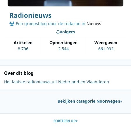
Radionieuws
Een groepsblog door de redactie in
Nieuws
Volgers
artikelen
opmerkingen
weergaven
8.796
2.544
661.992
Over dit blog
Het laatste radionieuws uit Nederland en Vlaanderen
Bekijken categorie Noorwegen
Berichten in deze blog
SORTEREN OP
Lees meer over Vrijgekomen FM-vergunningen bieden kansen voo