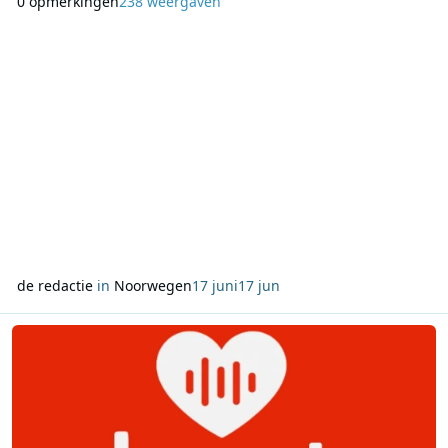
0 opmerkingen
238 weergaven
mediatoezichthouder Medietilsynet zijn onder meer
vergunningen beschikbaar in Kristiansand, Moss,
Fredrikstad, Sarpsborg en Halden. Ook in Noord-Noorwegen
zijn diverse FM-verg
de redactie
in
Noorwegen
17 juni
17 jun
Lees meer over Twee nieuwe DAB+ radiozenders in Noorwegen: He