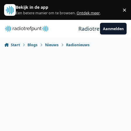
Spring naar bijdragen
Bekijk in de app
×
Sl
Een betere manier om te browsen.
Ontdek meer
.
Radiotrefpunt
Aanmelden
Start
Blogs
Nieuws
Radionieuws