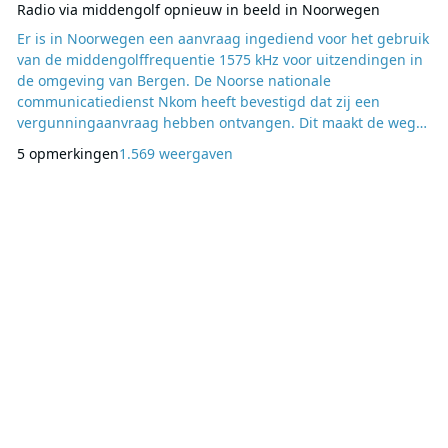
Radio via middengolf opnieuw in beeld in Noorwegen
Er is in Noorwegen een aanvraag ingediend voor het gebruik
van de middengolffrequentie 1575 kHz voor uitzendingen in
de omgeving van Bergen. De Noorse nationale
communicatiedienst Nkom heeft bevestigd dat zij een
vergunningaanvraag hebben ontvangen. Dit maakt de weg
vrij voor andere partijen om ook een aanvraag te doen voor
5 opmerkingen
1.569 weergaven
deze frequentie. Omdat de meeste mensen in Noorwegen
tegenwoordig radio luisteren via DAB+ of internet, en
sommigen nog via FM, is de belangstelling voor middengolf
de laat