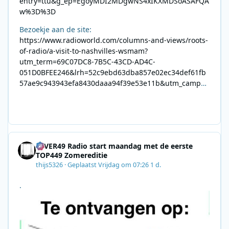
entry=ttu&g_ep=EgoyMDI2MDgwNS4xIKXMDSoASAFQA
w%3D%3D
Bezoekje aan de site:
https://www.radioworld.com/columns-and-views/roots-
of-radio/a-visit-to-nashvilles-wsmam?
utm_term=69C07DC8-7B5C-43CD-AD4C-
051D0BFEE246&lrh=52c9ebd63dba857e02ec34def61fb
57ae9c943943efa8430daaa94f39e53e11b&utm_campai
gn=0028F35E-226C-4B60-AC88-
AB2831C8A639&utm_medium=email&utm_content=492
E7A06-2B42-4737-B74D-
8F09201A140D&utm_source=SmartBrief
4EVER49 Radio start maandag met de eerste
TOP449 Zomereditie
thijs5326
·
Geplaatst
Vrijdag om 07:26
1 d.
.