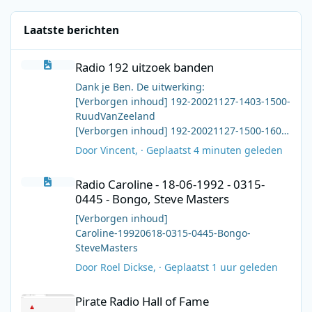
Laatste berichten
Radio 192 uitzoek banden
Radio 192 uitzoek banden
Dank je Ben. De uitwerking:
[Verborgen inhoud] 192-20021127-1403-1500-
RuudVanZeeland
[Verborgen inhoud] 192-20021127-1500-1600-
EdoPeters-DeScheidingInJeHaarShow
Door
Vincent
, ·
Geplaatst
4 minuten geleden
[Verborgen inhoud] 192-20021127-1600-1700-
Radio Caroline - 18-06-1992 - 0315-0445 - Bongo, Steve Masters
EdoPeters-DeScheidingInJeHaarShow
Radio Caroline - 18-06-1992 - 0315-
[Verborgen inhoud] 192-20021127-1700-1800-
0445 - Bongo, Steve Masters
LucVanRooij
[Verborgen inhoud] 192-20021127-1800-1900-
[Verborgen inhoud]
PeterVanDam-HekVanDeDam
Caroline-19920618-0315-0445-Bongo-
[Verborgen inhoud] 192-20021127-1900-2000-
SteveMasters
ThimonSchellevis-GoudvanOud
Door
Roel Dickse
, ·
Geplaatst
1 uur geleden
[Verborgen inhoud] 192-20021127-2000-2020-
Pirate Radio Hall of Fame
ThimonSchellevis-GoudvanOud
Pirate Radio Hall of Fame
[Verborgen inhoud] All 7 files