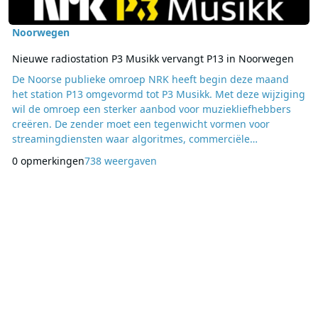
Noorwegen
Nieuwe radiostation P3 Musikk vervangt P13 in Noorwegen
De Noorse publieke omroep NRK heeft begin deze maand
het station P13 omgevormd tot P3 Musikk. Met deze wijziging
wil de omroep een sterker aanbod voor muziekliefhebbers
creëren. De zender moet een tegenwicht vormen voor
streamingdiensten waar algoritmes, commerciële
plaatsingen en uniforme hitlijsten de toon zetten. Volgens
0 opmerkingen
738 weergaven
muziekchef Mats Borch Bugge draait P3 Musikk niet alleen
om het afspelen van nummers, maar ook om de verhalen en
betekenissen die muziek kan uitdragen. Een lied kan een
stem