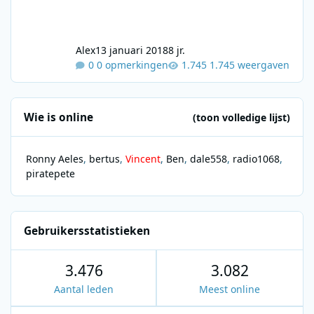
Alex
13 januari 2018
8 jr.
0 opmerkingen
1.745 weergaven
Wie is online
(toon volledige lijst)
Ronny Aeles
bertus
Vincent
Ben
dale558
radio1068
piratepete
Gebruikersstatistieken
3.476
3.082
Aantal leden
Meest online