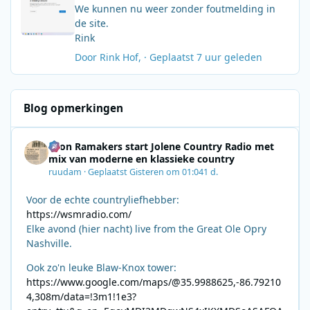
We kunnen nu weer zonder foutmelding in
de site.
Rink
Door
Rink Hof
, ·
Geplaatst
7 uur geleden
Blog opmerkingen
Leon Ramakers start Jolene Country Radio met
mix van moderne en klassieke country
ruudam
·
Geplaatst
Gisteren om 01:04
1 d.
Voor de echte countryliefhebber:
https://wsmradio.com/
Elke avond (hier nacht) live from the Great Ole Opry
Nashville.
Ook zo'n leuke Blaw-Knox tower:
https://www.google.com/maps/@35.9988625,-86.79210
4,308m/data=!3m1!1e3?