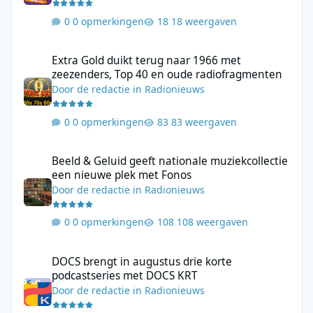
0 opmerkingen
18 weergaven
Extra Gold duikt terug naar 1966 met zeezenders, Top 40 en ou
Extra Gold duikt terug naar 1966 met
zeezenders, Top 40 en oude radiofragmenten
Door
de redactie
in
Radionieuws
0 opmerkingen
83 weergaven
Beeld & Geluid geeft nationale muziekcollectie een nieuwe plek
Beeld & Geluid geeft nationale muziekcollectie
een nieuwe plek met Fonos
Door
de redactie
in
Radionieuws
0 opmerkingen
108 weergaven
DOCS brengt in augustus drie korte podcastseries met DOCS KR
DOCS brengt in augustus drie korte
podcastseries met DOCS KRT
Door
de redactie
in
Radionieuws