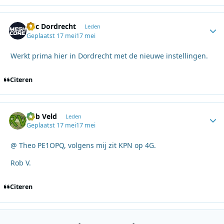
Eric Dordrecht
Autho
Leden
Geplaatst
17 mei
17 mei
Werkt prima hier in Dordrecht met de nieuwe instellingen.
Citeren
Rob Veld
Autho
Leden
Geplaatst
17 mei
17 mei
@ Theo PE1OPQ, volgens mij zit KPN op 4G.
Rob V.
Citeren