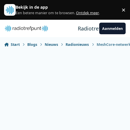
Spring naar bijdragen
Bekijk in de app
×
Sl
Een betere manier om te browsen.
Ontdek meer
.
Radiotrefpunt
Aanmelden
Start
Blogs
Nieuws
Radionieuws
MeshCore-netwerk 