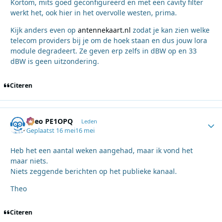
Kortom, mits goed geconfigureerd en met een cavity filter
werkt het, ook hier in het overvolle westen, prima.
Kijk anders even op
antennekaart.nl
zodat je kan zien welke
telecom providers bij je om de hoek staan en dus jouw lora
module degradeert. Ze geven erp zelfs in dBW op en 33
dBW is geen uitzondering.
Citeren
Theo PE1OPQ
Autho
Leden
Geplaatst
16 mei
16 mei
Heb het een aantal weken aangehad, maar ik vond het
maar niets.
Niets zeggende berichten op het publieke kanaal.
Theo
Citeren