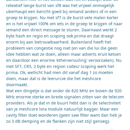
releatief lange burst van sf8 was het vrijwel onmogelijk
uberhaupt een bericht goed bij iemand anders of in een
groep te krijgen. Nu met sf7 is de burst vele malen korter
en is het vrijwel 100% om iets in de groep te krijgen of naar
iemand een direct message te sturen. Daarnaast werkt 2
byte hash en regio en scoping ook prima en dat draagt
enorm bij aan betrouwbaarheid. Buitenland heeft het
probleem van congestie nog niet (en van die lui die geen
idee hebben wat ze doen, alleen maar adverts eruit ketsen
en daardoor een enorme 'ethervervuiling' veroorzaken). Nu
met SF7, CR5, 2 byte en region codes/ scoping werk het
prima. Ok, wellicht had men dit vanaf dag 1 zo moeten
doen, maar dat is de leerurcve die het meshcore
doormaakt.
Wat een dingetje is dat onder de 820 MHz en boven de 920
MHz enorme sterke en brede signalen zitten van de telecom
providers. Als je dat in de buurt hebt dan is de selectiviteit
van je meshcore lora module natuurlijk bagger. Maar een
cavity filter doet wonderen (geen saw filter want dan heb je
zo 3 dB demping en de flanken zijn niet stijl genoeg).