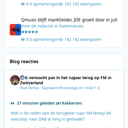
0 opmerkingen
102 weergaven
Qmusic blijft marktleider, JOE groeit door in juli
Qmusic blijft marktleider, JOE groeit door in juli
Door
de redactie
in
Radionieuws
0 opmerkingen
142 weergaven
Blog reacties
SRG verwacht pas in het najaar terug op FM in
Zwitserland
Roel Dickse
·
Geplaatst
Woensdag om 19:42
1 d.
27 minuten geleden zei Rakkerten:
Wat is de reden van de terugkeer naar FM terwijl de
overstap naar DAB al lang is gemaakt?