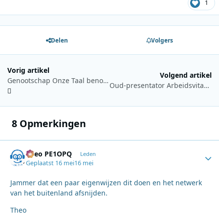
1
Delen
Volgers
Vorig artikel
Volgend artikel
Genootschap Onze Taal benoemt Frits Spits tot erelid
Oud-presentator Arbeidsvitaminen en Toppop Bas Westerweel overleden
8 Opmerkingen
Theo PE1OPQ
Autho
Leden
Geplaatst
16 mei
16 mei
Jammer dat een paar eigenwijzen dit doen en het netwerk
van het buitenland afsnijden.
Theo