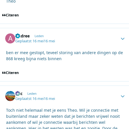
Theo
Citeren
Andree
Autho
Leden
Geplaatst
16 mei
16 mei
ben er mee gestopt, teveel storing van andere dingen op de
868 kreeg bijna niets binnen
Citeren
Eric
Autho
Leden
Geplaatst
16 mei
16 mei
Toch niet helemaal met je eens Theo. Wil je connectie met
buitenland maar zeker weten dat je berichten vrijwel nooit
aankomen of wil je connectie waarbij berichten wel
aankomen. Hier in het westen was het en zooitje. Door de