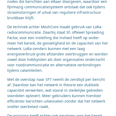
nodes die berichten aan elkaar doorgeven, waardoor een
fijnmazig communicatiesysteem ontstaat dat ook tijdens
stroomstoringen of uitval van reguliere infrastructuur
bruikbaar blijft.
De techniek achter MeshCore maakt gebruik van LoRa-
radiocommunicatie. Daarbij staat SF, oftewel Spreading
Factor, voor een instelling die invloed heeft op onder
meer het bereik, de gevoeligheid en de capaciteit van het
netwerk. LoRa-zenders kunnen met een laag
energieverbruik grote afstanden overbruggen en worden
zowel door hobbyisten als door organisaties onderzocht
voor noodcommunicatie en alternatieve verbindingen
tijdens calamiteiten.
Met de overstap naar SF7 neemt de zendtijd per bericht
af. Daardoor kan het netwerk in theorie een dubbele
capaciteit verwerken, wat vooral in stedelijke gebieden
voordelen oplevert. Meer gebruikers kunnen hierdoor
efficiënter berichten uitwisselen zonder dat het netwerk
sneller overbelast raakt.
De wijziging heeft echter ook gevolgen voor het bereik