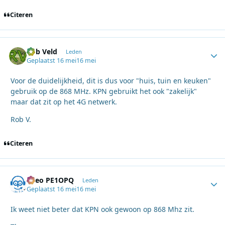
Citeren
Rob Veld
Autho
Leden
Geplaatst
16 mei
16 mei
Voor de duidelijkheid, dit is dus voor "huis, tuin en keuken"
gebruik op de 868 MHz. KPN gebruikt het ook "zakelijk"
maar dat zit op het 4G netwerk.
Rob V.
Citeren
Theo PE1OPQ
Autho
Leden
Geplaatst
16 mei
16 mei
Ik weet niet beter dat KPN ook gewoon op 868 Mhz zit.