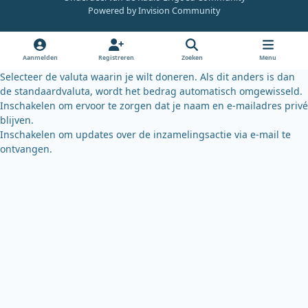
e
t
e
Powered by
Invision Community
b
u
s
o
b
k
o
e
y
Aanmelden
Registreren
Zoeken
Menu
k
Selecteer de valuta waarin je wilt doneren. Als dit anders is dan
de standaardvaluta, wordt het bedrag automatisch omgewisseld.
Inschakelen om ervoor te zorgen dat je naam en e-mailadres privé
blijven.
Inschakelen om updates over de inzamelingsactie via e-mail te
ontvangen.