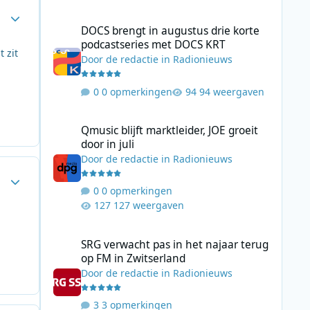
Author stats
DOCS brengt in augustus drie korte podcastseries met D
DOCS brengt in augustus drie korte
podcastseries met DOCS KRT
 zit
Door
de redactie
in
Radionieuws
0 opmerkingen
94 weergaven
Qmusic blijft marktleider, JOE groeit door in juli
Qmusic blijft marktleider, JOE groeit
door in juli
Door
de redactie
in
Radionieuws
Author stats
0 opmerkingen
127 weergaven
SRG verwacht pas in het najaar terug op FM in Zwitserlan
SRG verwacht pas in het najaar terug
op FM in Zwitserland
Door
de redactie
in
Radionieuws
3 opmerkingen