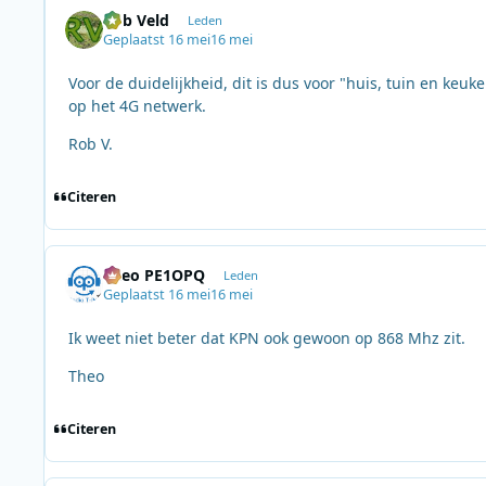
Rob Veld
Leden
Geplaatst
16 mei
16 mei
Voor de duidelijkheid, dit is dus voor "huis, tuin en keu
op het 4G netwerk.
Rob V.
Citeren
Theo PE1OPQ
Leden
Geplaatst
16 mei
16 mei
Ik weet niet beter dat KPN ook gewoon op 868 Mhz zit.
Theo
Citeren