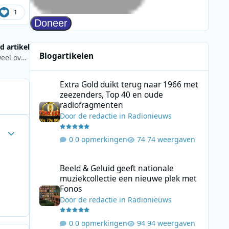
1
d artikel
Blogartikelen
Oud-presentator Arbeidsvitaminen en Toppop Bas Westerweel overleden
Extra Gold duikt terug naar 1966 met zeezenders, Top 40
Extra Gold duikt terug naar 1966 met
zeezenders, Top 40 en oude
radiofragmenten
Door
de redactie
in
Radionieuws
Author stats
0 opmerkingen
74 weergaven
Beeld & Geluid geeft nationale muziekcollectie een nieuw
Beeld & Geluid geeft nationale
muziekcollectie een nieuwe plek met
Fonos
Door
de redactie
in
Radionieuws
0 opmerkingen
94 weergaven