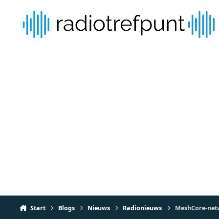
Spring naar bijdragen
Start
Blogs
Nieuws
Radionieuws
MeshCore-netw