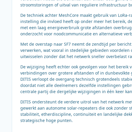
stroomstoringen of uitval van reguliere infrastructuur br
De techniek achter MeshCore maakt gebruik van LoRa-rad
instelling die invloed heeft op onder meer het bereik, 
met een laag energieverbruik grote afstanden overbrug
onderzocht voor noodcommunicatie en alternatieve verb
Met de overstap naar SF7 neemt de zendtijd per bericht 
verwerken, wat vooral in stedelijke gebieden voordelen 
uitwisselen zonder dat het netwerk sneller overbelast ra
De wijziging heeft echter ook gevolgen voor het bereik
verbindingen over grotere afstanden of in dunbevolkte 
DITIS verloopt de overgang technisch grotendeels stabie
doordat niet alle deelnemers dezelfde instellingen geb
centrale partij die dergelijke wijzigingen in één keer ka
DITIS ondersteunt de verdere uitrol van het netwerk me
gewerkt aan autonome solar-repeaters die ook zonder st
stabiliteit, etherdiscipline, continuïteit en landelijke d
strategische hoge punten.