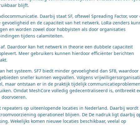
uikbaar blijft.
iocommunicatie. Daarbij staat SF, oftewel Spreading Factor, voor
de gevoeligheid en de capaciteit van het netwerk. LoRa-zenders ku
gen en worden zowel door hobbyisten als door organisaties
indingen tijdens calamiteiten.
af. Daardoor kan het netwerk in theorie een dubbele capaciteit
oplevert. Meer gebruikers kunnen hierdoor efficiënter berichten
akt.
 van het systeem. SF7 biedt minder gevoeligheid dan SF8, waardoor
gebieden sneller kunnen wegvallen. Volgens vrijwilligersorganisat
l, maar ontstaan er in de praktijk tijdelijk communicatieprobleme
ruiken. Omdat MeshCore volledig gedecentraliseerd is, ontbreekt 
n doorvoeren.
t repeaters op uiteenlopende locaties in Nederland. Daarbij wordt
roomvoorziening operationeel blijven. De De nadruk ligt daarbij o
ekking. Wekelijks komen nieuwe locaties beschikbaar, veelal op