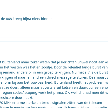
 de 868 kreeg bijna niets binnen
et buitenland maar zeker weten dat je berichten vrijwel nooit aan
in het westen was het en zooitje. Door de releatief lange burst van
j iemand anders of in een groep te krijgen. Nu met sf7 is de burst
te krijgen of naar iemand een direct message te sturen. Daarnaast 
t enorm bij aan betrouwbaarheid. Buitenland heeft het probleem v
 wat ze doen, alleen maar adverts eruit ketsen en daardoor een en
en region codes/ scoping werk het prima. Ok, wellicht had men dit v
 meshcore doormaakt.
20 MHz enorme sterke en brede signalen zitten van de telecom
teit van je meshcore lora module natuurlijk bagger. Maar een cavity f