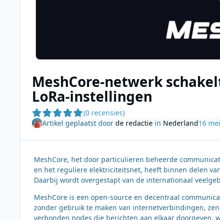
MeshCore-netwerk schakelt
LoRa-instellingen
(0 recensies)
Artikel geplaatst door
de redactie
in
Nederland
16 me
MeshCore, het door particulieren beheerde communicatie
en het reguliere elektriciteitsnet, heeft binnen delen 
Daarbij wordt overgestapt van de internationaal veelge
MeshCore is een open-source en decentraal communica
zonder gebruik te maken van internetverbindingen, zen
verbonden nodes die berichten aan elkaar doorgeven, w