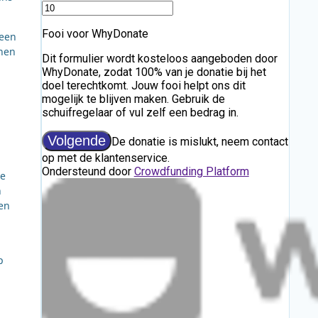
 een
nnen
ie
n
een
p