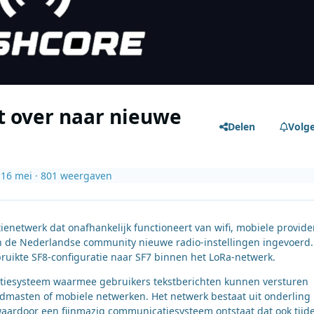
 over naar nieuwe
Delen
Volg
i
16 mei
· 801 weergaven
netwerk dat onafhankelijk functioneert van wifi, mobiele provide
van de Nederlandse community nieuwe radio-instellingen ingevoerd.
bruikte SF8-configuratie naar SF7 binnen het LoRa-netwerk.
tiesysteem waarmee gebruikers tekstberichten kunnen versturen
dmasten of mobiele netwerken. Het netwerk bestaat uit onderling
aardoor een fijnmazig communicatiesysteem ontstaat dat ook tijd