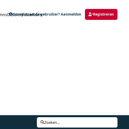
mns
Dossier
Fotoalbum
Geregistreerde gebruiker? Aanmelden
Registreren
Zoeken...