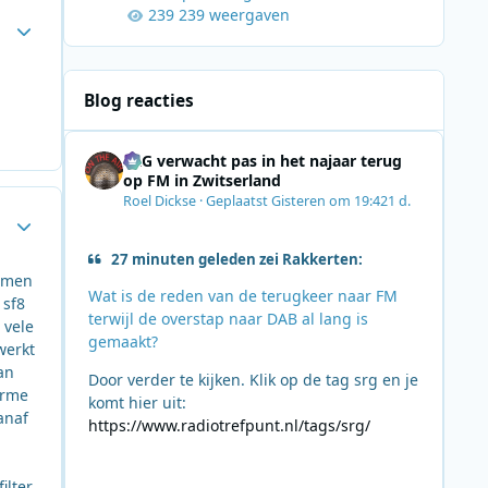
239 weergaven
Author stats
Blog reacties
SRG verwacht pas in het najaar terug
op FM in Zwitserland
Roel Dickse
·
Geplaatst
Gisteren om 19:42
1 d.
Author stats
27 minuten geleden zei Rakkerten:
komen
Wat is de reden van de terugkeer naar FM
 sf8
terwijl de overstap naar DAB al lang is
 vele
gemaakt?
werkt
an
Door verder te kijken. Klik op de tag srg en je
orme
komt hier uit:
anaf
https://www.radiotrefpunt.nl/tags/srg/
ilter