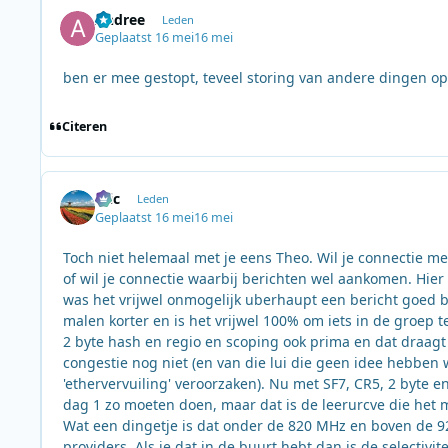
Andree
Leden
Geplaatst
16 mei
16 mei
ben er mee gestopt, teveel storing van andere dingen op
Citeren
Eric
Leden
Geplaatst
16 mei
16 mei
Toch niet helemaal met je eens Theo. Wil je connectie m
of wil je connectie waarbij berichten wel aankomen. Hier 
was het vrijwel onmogelijk uberhaupt een bericht goed bi
malen korter en is het vrijwel 100% om iets in de groep 
2 byte hash en regio en scoping ook prima en dat draag
congestie nog niet (en van die lui die geen idee hebben
'ethervervuiling' veroorzaken). Nu met SF7, CR5, 2 byte 
dag 1 zo moeten doen, maar dat is de leerurcve die het
Wat een dingetje is dat onder de 820 MHz en boven de 9
providers. Als je dat in de buurt hebt dan is de selectivi