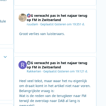
SRG verwacht pas in het najaar terug
op FM in Zwitserland
dule
ruudam
·
Geplaatst
Gisteren om 19:35
1 d.
Groot verlies van luisteraars.
Author stats
SRG verwacht pas in het najaar terug
op FM in Zwitserland
Rakkerten
·
Geplaatst
Gisteren om 19:12
1 d.
Heel veel tekst, maar waar het nu eigenlijk
om draait komt in het artikel niet naar voren.
Belangrijkste vraag is:
Wat is de reden van de terugkeer naar FM
terwijl de overstap naar DAB al lang is
gemaakt?