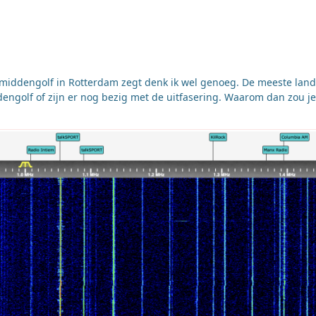
e middengolf in Rotterdam zegt denk ik wel genoeg. De meeste land
golf of zijn er nog bezig met de uitfasering. Waarom dan zou je