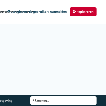
mns
Dossier
Fotoalbum
Geregistreerde gebruiker? Aanmelden
Registreren
wetgeving
Zoeken...