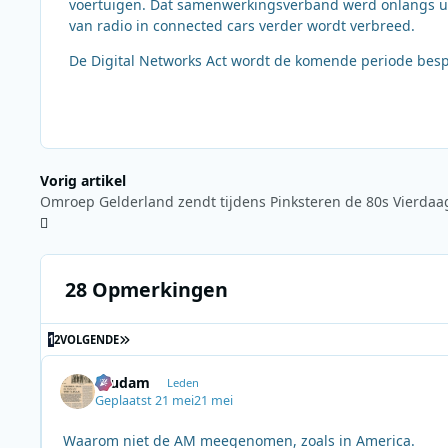
voertuigen. Dat samenwerkingsverband werd onlangs uit
van radio in connected cars verder wordt verbreed.
De Digital Networks Act wordt de komende periode bes
Vorig artikel
Omroep Gelderland zendt tijdens Pinksteren de 80s Vierdaag
28 Opmerkingen
LAATSTE PAGINA
1
2
VOLGENDE
ruudam
Leden
Geplaatst
21 mei
21 mei
Waarom niet de AM meegenomen, zoals in America.