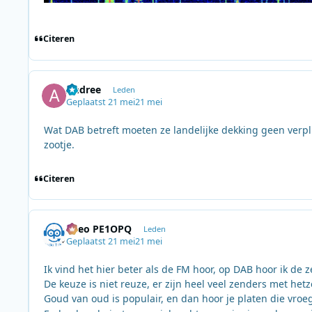
Citeren
Andree
Leden
Geplaatst
21 mei
21 mei
Wat DAB betreft moeten ze landelijke dekking geen verplic
zootje.
Citeren
Theo PE1OPQ
Leden
Geplaatst
21 mei
21 mei
Ik vind het hier beter als de FM hoor, op DAB hoor ik de 
De keuze is niet reuze, er zijn heel veel zenders met het
Goud van oud is populair, en dan hoor je platen die vroe