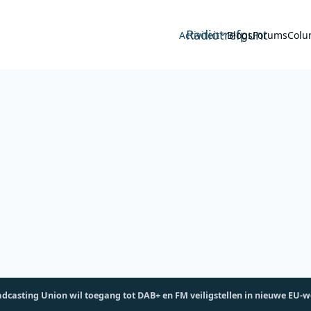
Radiotrefpunt
Activiteit
Blogs
Forums
Colu
dcasting Union wil toegang tot DAB+ en FM veiligstellen in nieuwe EU-