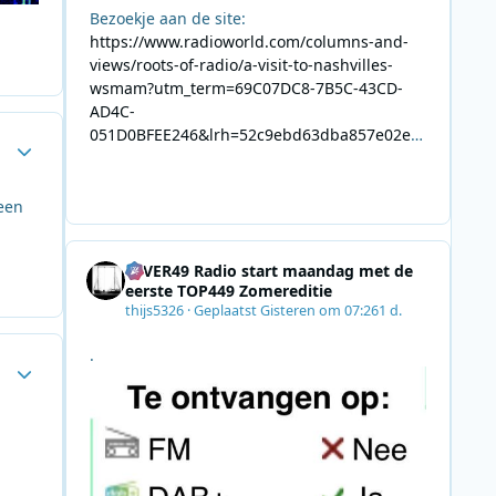
Bezoekje aan de site:
https://www.radioworld.com/columns-and-
views/roots-of-radio/a-visit-to-nashvilles-
wsmam?utm_term=69C07DC8-7B5C-43CD-
AD4C-
051D0BFEE246&lrh=52c9ebd63dba857e02ec
Author stats
34def61fb57ae9c943943efa8430daaa94f39e5
3e11b&utm_campaign=0028F35E-226C-4B60-
AC88-
 een
AB2831C8A639&utm_medium=email&utm_co
ntent=492E7A06-2B42-4737-B74D-
4EVER49 Radio start maandag met de
8F09201A140D&utm_source=SmartBrief
eerste TOP449 Zomereditie
thijs5326
·
Geplaatst
Gisteren om 07:26
1 d.
.
Author stats