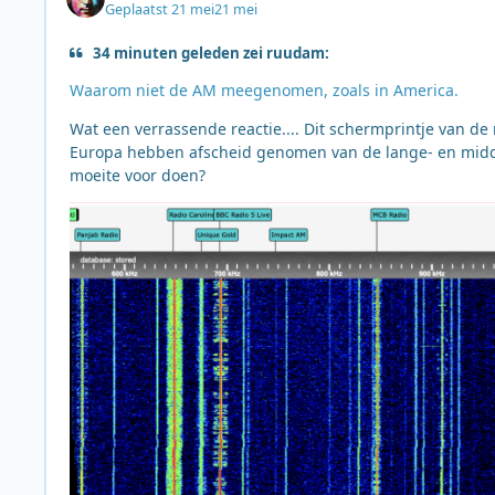
Geplaatst
21 mei
21 mei
34 minuten geleden zei ruudam:
Waarom niet de AM meegenomen, zoals in America.
Wat een verrassende reactie.... Dit schermprintje van d
Europa hebben afscheid genomen van de lange- en midden
moeite voor doen?