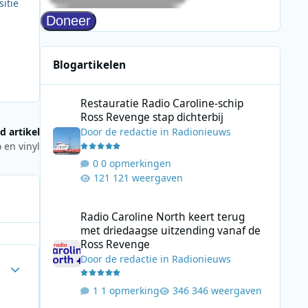
itie
Blogartikelen
Restauratie Radio Caroline-schip Ross Revenge stap dicht
Restauratie Radio Caroline-schip
Ross Revenge stap dichterbij
d artikel
Door
de redactie
in
Radionieuws
 en vinyl
0 opmerkingen
121 weergaven
Radio Caroline North keert terug met driedaagse uitzend
Radio Caroline North keert terug
met driedaagse uitzending vanaf de
Ross Revenge
Door
de redactie
in
Radionieuws
Author stats
1 opmerking
346 weergaven