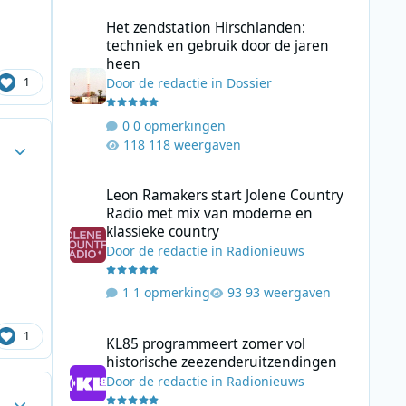
Het zendstation Hirschlanden: techniek en gebruik door 
Het zendstation Hirschlanden:
techniek en gebruik door de jaren
heen
1
Door
de redactie
in
Dossier
0 opmerkingen
Author stats
118 weergaven
Leon Ramakers start Jolene Country Radio met mix van mo
Leon Ramakers start Jolene Country
Radio met mix van moderne en
klassieke country
Door
de redactie
in
Radionieuws
1 opmerking
93 weergaven
KL85 programmeert zomer vol historische zeezenderuitz
1
KL85 programmeert zomer vol
historische zeezenderuitzendingen
Door
de redactie
in
Radionieuws
Author stats