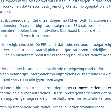
uropees kader. Met de wet wil Brussel investeringen in glasvezel
l voorkomen dat telecombedrijven of grote technologieplatforms t
aanbod.
 distributiemiddel omdat uitzendingen via FM en DAB+ functioneren
etdiensten. Daardoor blijft radio volgens de EBU ook beschikbaar
municatiemiddelen kunnen uitvallen. Daarnaast benadrukt de
nkelijk blijft voor luisteraars.
adrukkelijk aandacht. De EBU vindt dat radio eenvoudig toegankeli
nteerde voertuigen. Daarbij pleit de organisatie voor duidelijke
lijven en luisteraars rechtstreeks toegang houden tot radiozender
der al op het belang van aanvullende regelgeving rond radio-
 een belangrijke informatiebron blijft tijdens crisissituaties en da
 moet worden in alle typen voertuigen.
t al langer binnen Europa. Eerder riepen
het Europees Parlement e
tendig beleid voor autoradio’s. Daarbij werd gewaarschuwd dat ra
 van apps en geïntegreerde online platformen van autofabrikanten.
zich op het behoud van radiofuncties in verder digitaliserende