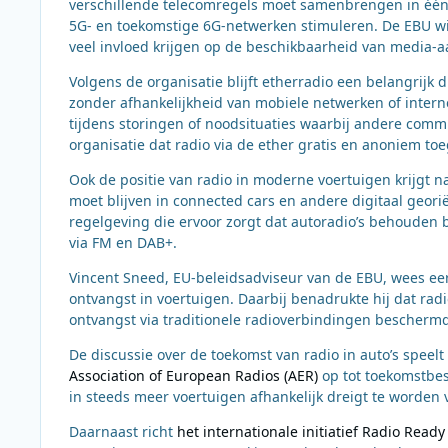
verschillende telecomregels moet samenbrengen in één E
5G- en toekomstige 6G-netwerken stimuleren. De EBU wi
veel invloed krijgen op de beschikbaarheid van media-
Volgens de organisatie blijft etherradio een belangrijk
zonder afhankelijkheid van mobiele netwerken of intern
tijdens storingen of noodsituaties waarbij andere com
organisatie dat radio via de ether gratis en anoniem toega
Ook de positie van radio in moderne voertuigen krijgt n
moet blijven in connected cars en andere digitaal georië
regelgeving die ervoor zorgt dat autoradio’s behouden b
via FM en DAB+.
Vincent Sneed, EU-beleidsadviseur van de EBU, wees eer
ontvangst in voertuigen. Daarbij benadrukte hij dat radio
ontvangst via traditionele radioverbindingen beschermd
De discussie over de toekomst van radio in auto’s speel
Association of European Radios (AER)
op tot toekomstbes
in steeds meer voertuigen afhankelijk dreigt te worden
Daarnaast richt
het internationale initiatief Radio Ready