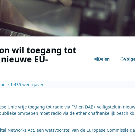
on wil toegang tot
n nieuwe EU-
Delen
Volg
mei
· 1.435 weergaven
e Unie vrije toegang tot radio via FM en DAB+ veiligstelt in nieu
publieke omroepen moet radio via de ether onafhankelijk beschikb
tal Networks Act, een wetsvoorstel van de Europese Commissie da