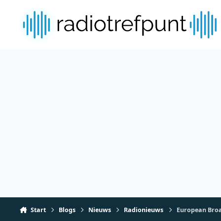
Spring naar bijdragen
Start
Blogs
Nieuws
Radionieuws
European Broa