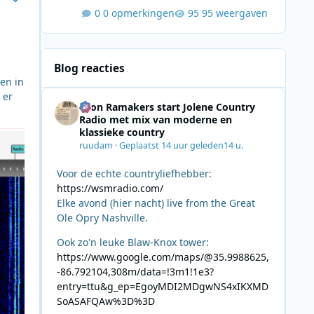
0 opmerkingen
95 weergaven
Blog reacties
en in
 er
Leon Ramakers start Jolene Country
Radio met mix van moderne en
klassieke country
ruudam
·
Geplaatst
14 uur geleden
14 u.
Voor de echte countryliefhebber:
https://wsmradio.com/
Elke avond (hier nacht) live from the Great
Ole Opry Nashville.
Ook zo'n leuke Blaw-Knox tower:
https://www.google.com/maps/@35.9988625,
-86.792104,308m/data=!3m1!1e3?
entry=ttu&g_ep=EgoyMDI2MDgwNS4xIKXMD
SoASAFQAw%3D%3D