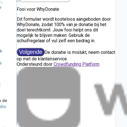
-,
e
jk
s
t
n de
dio