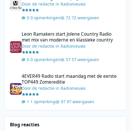
Door
de redactie
in
Radionieuws
0 opmerkingen
72 weergaven
Leon Ramakers start Jolene Country Radio met mix van moderne 
Leon Ramakers start Jolene Country Radio
met mix van moderne en klassieke country
Door
de redactie
in
Radionieuws
0 opmerkingen
57 weergaven
4EVER49 Radio start maandag met de eerste TOP449 Zomerediti
4EVER49 Radio start maandag met de eerste
TOP449 Zomereditie
Door
de redactie
in
Radionieuws
1 opmerking
97 weergaven
Blog reacties