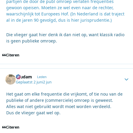
partijen de door de publ omroep verlaten frequenties
gewoon opeisen. Moeten ze wel even naar de rechter,
waarschijnlijk tot Europees Hof. (In Nederland is dat traject
al in de jaren 90 gevolgd, dus is hier jurisprudentie.)
Die vlieger gaat hier denk ik dan niet op, want klassik radio
is geen publieke omroep.
Citeren
ruudam
Autho
Leden
Geplaatst
2 juni
2 jun
Het gaat om elke frequentie die vrijkomt, of tie nou van de
publieke of andere (commerciele) omroep is geweest.
Alles wat niet gebruikt wordt moet worden verdeeld.
Dus de vlieger gaat wel op.
Citeren