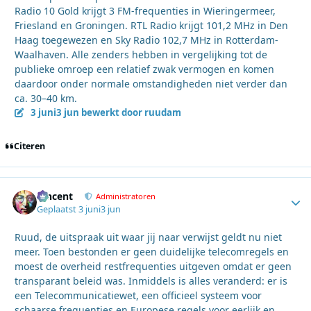
Radio 10 Gold krijgt 3 FM-frequenties in Wieringermeer,
Friesland en Groningen. RTL Radio krijgt 101,2 MHz in Den
Haag toegewezen en Sky Radio 102,7 MHz in Rotterdam-
Waalhaven. Alle zenders hebben in vergelijking tot de
publieke omroep een relatief zwak vermogen en komen
daardoor onder normale omstandigheden niet verder dan
ca. 30–40 km.
3 juni
3 jun
bewerkt door ruudam
Citeren
Vincent
Autho
Administratoren
Geplaatst
3 juni
3 jun
Ruud, de uitspraak uit waar jij naar verwijst geldt nu niet
meer. Toen bestonden er geen duidelijke telecomregels en
moest de overheid restfrequenties uitgeven omdat er geen
transparant beleid was. Inmiddels is alles veranderd: er is
een Telecommunicatiewet, een officieel systeem voor
schaarse frequenties en Europese regels voor eerlijk en