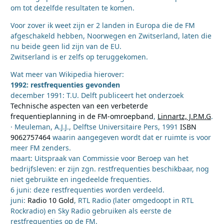
om tot dezelfde resultaten te komen.
Voor zover ik weet zijn er 2 landen in Europa die de FM
afgeschakeld hebben, Noorwegen en Zwitserland, laten die
nu beide geen lid zijn van de EU.
Zwitserland is er zelfs op teruggekomen.
Wat meer van Wikipedia hierover:
1992: restfrequenties gevonden
december 1991: T.U. Delft publiceert het onderzoek
Technische aspecten van een verbeterde
frequentieplanning in de FM-omroepband
,
Linnartz, J.P.M.G
.
· Meuleman, A.J.J., Delftse Universitaire Pers, 1991
ISBN
9062757464
waarin aangegeven wordt dat er ruimte is voor
meer FM zenders.
maart: Uitspraak van Commissie voor Beroep van het
bedrijfsleven: er zijn zgn. restfrequenties beschikbaar, nog
niet gebruikte en ingedeelde frequenties.
6 juni: deze restfrequenties worden verdeeld.
juni:
Radio 10 Gold
, RTL Radio (later omgedoopt in RTL
Rockradio) en Sky Radio gebruiken als eerste de
restfrequenties op de FM.