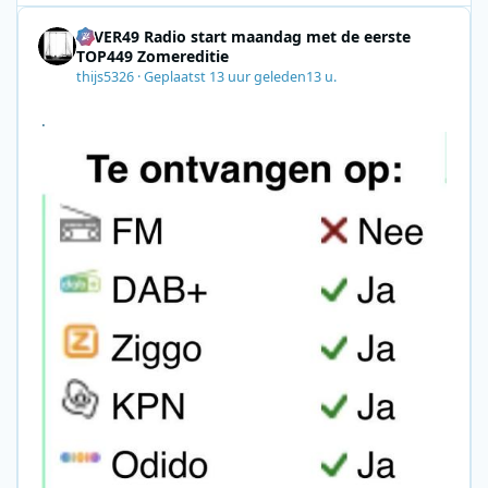
4EVER49 Radio start maandag met de eerste
TOP449 Zomereditie
thijs5326
·
Geplaatst
13 uur geleden
13 u.
.