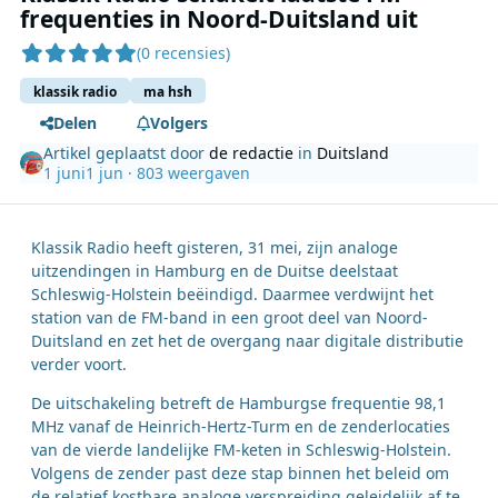
frequenties in Noord-Duitsland uit
(0 recensies)
klassik radio
ma hsh
Delen
Volgers
Artikel geplaatst door
de redactie
in
Duitsland
1 juni
1 jun
· 803 weergaven
Klassik Radio heeft gisteren, 31 mei, zijn analoge
uitzendingen in Hamburg en de Duitse deelstaat
Schleswig-Holstein beëindigd. Daarmee verdwijnt het
station van de FM-band in een groot deel van Noord-
Duitsland en zet het de overgang naar digitale distributie
verder voort.
De uitschakeling betreft de Hamburgse frequentie 98,1
MHz vanaf de Heinrich-Hertz-Turm en de zenderlocaties
van de vierde landelijke FM-keten in Schleswig-Holstein.
Volgens de zender past deze stap binnen het beleid om
de relatief kostbare analoge verspreiding geleidelijk af te