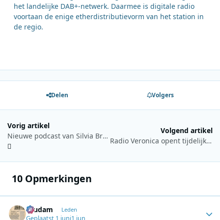
het landelijke DAB+-netwerk. Daarmee is digitale radio
voortaan de enige etherdistributievorm van het station in
de regio.
Delen
Volgers
Vorig artikel
Volgend artikel
Nieuwe podcast van Silvia Bromet belicht dagelijks leven op Helen’s Free Food Market
Radio Veronica opent tijdelijk café voor WK-uitzendingen en optredens
10 Opmerkingen
ruudam
Autho
Leden
Geplaatst
1 juni
1 jun