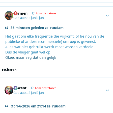
Harmen
Autho
Administratoren
Geplaatst
2 juni
2 jun
36 minuten geleden zei ruudam:
Het gaat om elke frequentie die vrijkomt, of tie nou van de
publieke of andere (commerciele) omroep is geweest.
Alles wat niet gebruikt wordt moet worden verdeeld.
Dus de vlieger gaat wel op.
Okee, maar zeg dat dan gelijk
Citeren
Vincent
Autho
Administratoren
Geplaatst
2 juni
2 jun
Op 1-6-2026 om 21:14 zei ruudam: