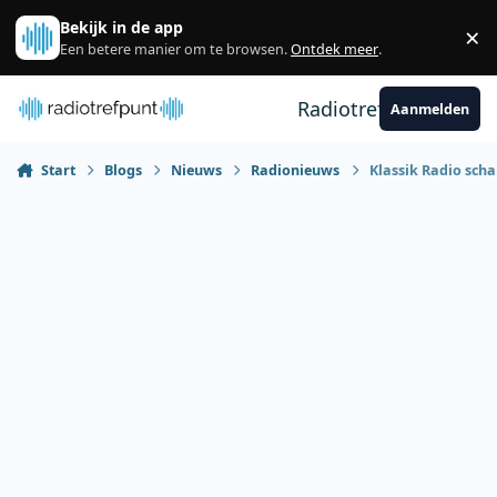
Spring naar bijdragen
Bekijk in de app
×
Sl
Een betere manier om te browsen.
Ontdek meer
.
Radiotrefpunt
Aanmelden
Start
Blogs
Nieuws
Radionieuws
Klassik Radio scha