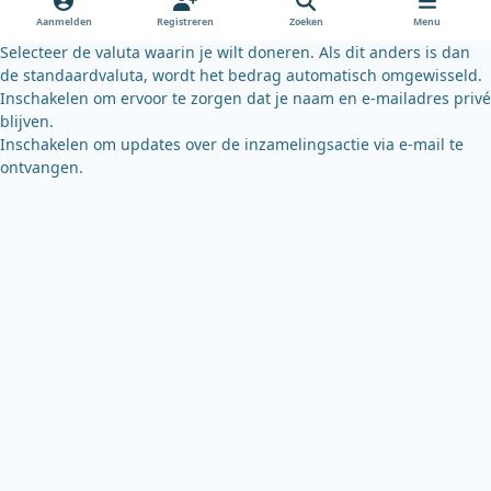
o
e
y
Aanmelden
Registreren
Zoeken
Menu
k
Selecteer de valuta waarin je wilt doneren. Als dit anders is dan
de standaardvaluta, wordt het bedrag automatisch omgewisseld.
Inschakelen om ervoor te zorgen dat je naam en e-mailadres privé
blijven.
Inschakelen om updates over de inzamelingsactie via e-mail te
ontvangen.