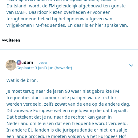
Duitsland, wordt de FM geleidelijk afgebouwd ten gunste
van DAB+. Daardoor kiezen overheden er voor een
terughoudend beleid bij het opnieuw uitgeven van
vrijgekomen FM-frequenties. En daar is er hier sprake van.
Citeren
ruudam
Autho
Leden
Geplaatst
3 juni
3 jun
(bewerkt)
Wat is de bron.
Je moet terug naar de jaren 90 waar niet gebruikte FM
frequenties door commerciele partijen via de rechter
werden verdeeld, zelfs zowat van de ene op de andere dag.
Dit vanwege Europese wet en regelgeving die dat bepaalt.
Dat betekent dat je nu naar de rechter kan gaan in
Nederland om te eisen dat een frequentie wordt verdeeld.
In andere EU landen is die jurisprudentie er niet, en zal je
een lange procedure moeten volgen via het Europees Hof