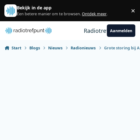
Spring naar bijdragen
Bekijk in de app
×
Sl
Een betere manier om te browsen.
Ontdek meer
.
Radiotrefpunt
Aanmelden
Start
Blogs
Nieuws
Radionieuws
Grote storing bij 