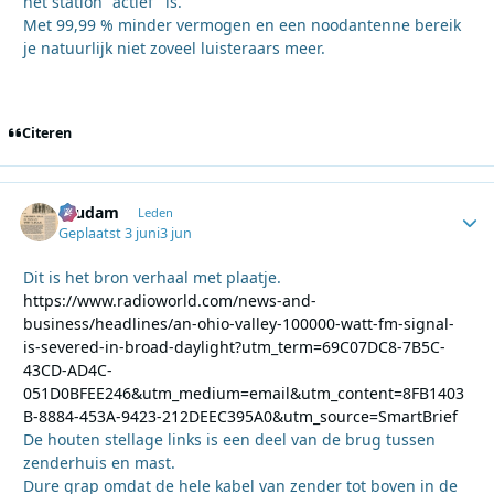
het station "actief" is.
Met 99,99 % minder vermogen en een noodantenne bereik
je natuurlijk niet zoveel luisteraars meer.
Citeren
ruudam
Autho
Leden
Geplaatst
3 juni
3 jun
Dit is het bron verhaal met plaatje.
https://www.radioworld.com/news-and-
business/headlines/an-ohio-valley-100000-watt-fm-signal-
is-severed-in-broad-daylight?utm_term=69C07DC8-7B5C-
43CD-AD4C-
051D0BFEE246&utm_medium=email&utm_content=8FB1403
B-8884-453A-9423-212DEEC395A0&utm_source=SmartBrief
De houten stellage links is een deel van de brug tussen
zenderhuis en mast.
Dure grap omdat de hele kabel van zender tot boven in de