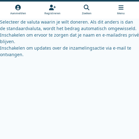
o
b
k
o
e
y
Aanmelden
Registreren
Zoeken
Menu
k
Selecteer de valuta waarin je wilt doneren. Als dit anders is dan
de standaardvaluta, wordt het bedrag automatisch omgewisseld.
Inschakelen om ervoor te zorgen dat je naam en e-mailadres privé
blijven.
Inschakelen om updates over de inzamelingsactie via e-mail te
ontvangen.