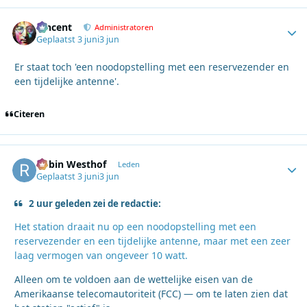
Vincent
Autho
Administratoren
Geplaatst
3 juni
3 jun
Er staat toch 'een noodopstelling met een reservezender en
een tijdelijke antenne'.
Citeren
Robin Westhof
Autho
Leden
Geplaatst
3 juni
3 jun
2 uur geleden zei de redactie:
Het station draait nu op een noodopstelling met een
reservezender en een tijdelijke antenne, maar met een zeer
laag vermogen van ongeveer 10 watt.
Alleen om te voldoen aan de wettelijke eisen van de
Amerikaanse telecomautoriteit (FCC) — om te laten zien dat