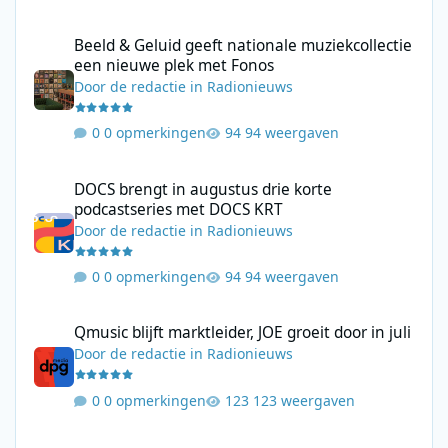
Beeld & Geluid geeft nationale muziekcollectie een nieuwe plek
Beeld & Geluid geeft nationale muziekcollectie
een nieuwe plek met Fonos
Door
de redactie
in
Radionieuws
0 opmerkingen
94 weergaven
DOCS brengt in augustus drie korte podcastseries met DOCS KR
DOCS brengt in augustus drie korte
podcastseries met DOCS KRT
Door
de redactie
in
Radionieuws
0 opmerkingen
94 weergaven
Qmusic blijft marktleider, JOE groeit door in juli
Qmusic blijft marktleider, JOE groeit door in juli
Door
de redactie
in
Radionieuws
0 opmerkingen
123 weergaven
SRG verwacht pas in het najaar terug op FM in Zwitserland