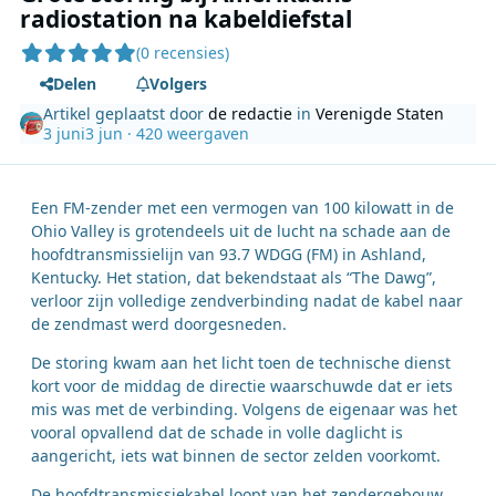
radiostation na kabeldiefstal
(0 recensies)
Delen
Volgers
Artikel geplaatst door
de redactie
in
Verenigde Staten
3 juni
3 jun
· 420 weergaven
Een FM-zender met een vermogen van 100 kilowatt in de
Ohio Valley is grotendeels uit de lucht na schade aan de
hoofdtransmissielijn van 93.7 WDGG (FM) in Ashland,
Kentucky. Het station, dat bekendstaat als “The Dawg”,
verloor zijn volledige zendverbinding nadat de kabel naar
de zendmast werd doorgesneden.
De storing kwam aan het licht toen de technische dienst
kort voor de middag de directie waarschuwde dat er iets
mis was met de verbinding. Volgens de eigenaar was het
vooral opvallend dat de schade in volle daglicht is
aangericht, iets wat binnen de sector zelden voorkomt.
De hoofdtransmissiekabel loopt van het zendergebouw