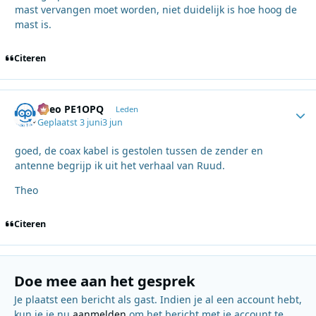
mast vervangen moet worden, niet duidelijk is hoe hoog de
mast is.
Citeren
Theo PE1OPQ
Autho
Leden
Geplaatst
3 juni
3 jun
goed, de coax kabel is gestolen tussen de zender en
antenne begrijp ik uit het verhaal van Ruud.
Theo
Citeren
Doe mee aan het gesprek
Je plaatst een bericht als gast. Indien je al een account hebt,
kun je je nu
aanmelden
om het bericht met je account te