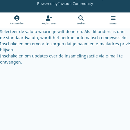
e
t
e
Powered by
Invision Community
b
u
s
o
b
k
o
e
y
Aanmelden
Registreren
Zoeken
Menu
k
Selecteer de valuta waarin je wilt doneren. Als dit anders is dan
de standaardvaluta, wordt het bedrag automatisch omgewisseld.
Inschakelen om ervoor te zorgen dat je naam en e-mailadres privé
blijven.
Inschakelen om updates over de inzamelingsactie via e-mail te
ontvangen.