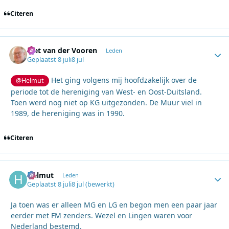
Citeren
Piet van der Vooren
Autho
Leden
Geplaatst
8 juli
8 jul
Het ging volgens mij hoofdzakelijk over de
@Helmut
periode tot de hereniging van West- en Oost-Duitsland.
Toen werd nog niet op KG uitgezonden. De Muur viel in
1989, de hereniging was in 1990.
Citeren
Helmut
Autho
Leden
Geplaatst
8 juli
8 jul
(bewerkt)
Ja toen was er alleen MG en LG en begon men een paar jaar
eerder met FM zenders. Wezel en Lingen waren voor
Nederland bestemd.