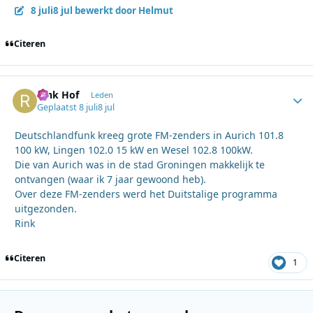
8 juli
8 jul
bewerkt door Helmut
Citeren
Rink Hof
Autho
Leden
Geplaatst
8 juli
8 jul
Deutschlandfunk kreeg grote FM-zenders in Aurich 101.8
100 kW, Lingen 102.0 15 kW en Wesel 102.8 100kW.
Die van Aurich was in de stad Groningen makkelijk te
ontvangen (waar ik 7 jaar gewoond heb).
Over deze FM-zenders werd het Duitstalige programma
uitgezonden.
Rink
Citeren
1