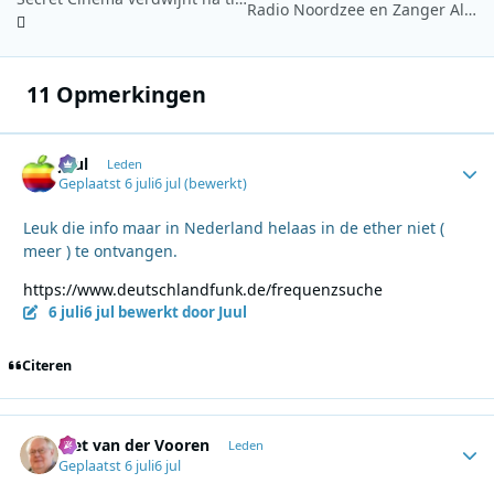
Radio Noordzee en Zanger Alex maken muzikaal eerbetoon aan de Vierdaagse
11 Opmerkingen
Juul
Autho
Leden
Geplaatst
6 juli
6 jul
(bewerkt)
Leuk die info maar in Nederland helaas in de ether niet (
meer ) te ontvangen.
https://www.deutschlandfunk.de/frequenzsuche
6 juli
6 jul
bewerkt door Juul
Citeren
Piet van der Vooren
Autho
Leden
Geplaatst
6 juli
6 jul