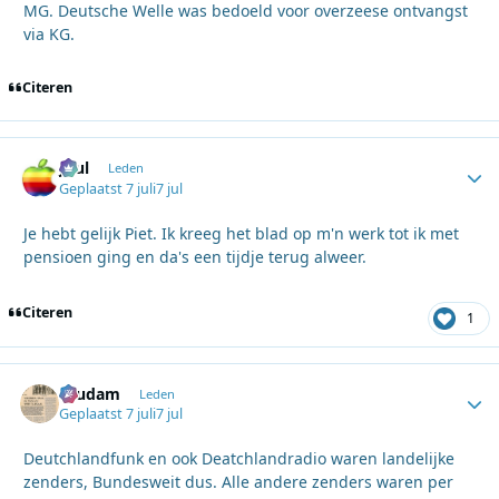
MG. Deutsche Welle was bedoeld voor overzeese ontvangst
via KG.
Citeren
Juul
Autho
Leden
Geplaatst
7 juli
7 jul
Je hebt gelijk Piet. Ik kreeg het blad op m'n werk tot ik met
pensioen ging en da's een tijdje terug alweer.
Citeren
1
ruudam
Autho
Leden
Geplaatst
7 juli
7 jul
Deutchlandfunk en ook Deatchlandradio waren landelijke
zenders, Bundesweit dus. Alle andere zenders waren per