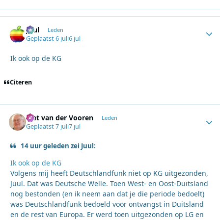
Juul
Autho
Leden
Geplaatst
6 juli
6 jul
Ik ook op de KG
Citeren
Piet van der Vooren
Autho
Leden
Geplaatst
7 juli
7 jul
14 uur geleden zei Juul:
Ik ook op de KG
Volgens mij heeft Deutschlandfunk niet op KG uitgezonden,
Juul. Dat was Deutsche Welle. Toen West- en Oost-Duitsland
nog bestonden (en ik neem aan dat je die periode bedoelt)
was Deutschlandfunk bedoeld voor ontvangst in Duitsland
en de rest van Europa. Er werd toen uitgezonden op LG en