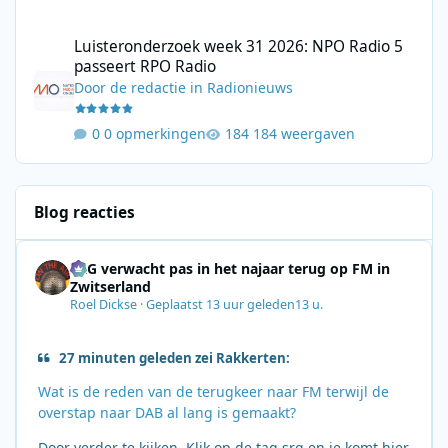
Luisteronderzoek week 31 2026: NPO Radio 5 passeert RPO Radi
Luisteronderzoek week 31 2026: NPO Radio 5
passeert RPO Radio
Door
de redactie
in
Radionieuws
0 opmerkingen
184 weergaven
Blog reacties
SRG verwacht pas in het najaar terug op FM in
Zwitserland
Roel Dickse
·
Geplaatst
13 uur geleden
13 u.
27 minuten geleden zei Rakkerten:
Wat is de reden van de terugkeer naar FM terwijl de
overstap naar DAB al lang is gemaakt?
Door verder te kijken. Klik op de tag srg en je komt hier