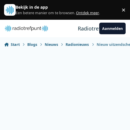
Spring naar bijdragen
Bekijk in de app
×
Sl
Een betere manier om te browsen.
Ontdek meer
.
Radiotrefpunt
Aanmelden
Start
Blogs
Nieuws
Radionieuws
Nieuw uitzendsche