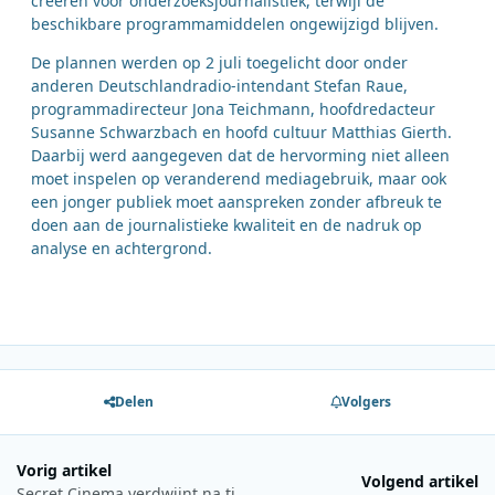
creëren voor onderzoeksjournalistiek, terwijl de
beschikbare programmamiddelen ongewijzigd blijven.
De plannen werden op 2 juli toegelicht door onder
anderen Deutschlandradio-intendant Stefan Raue,
programmadirecteur Jona Teichmann, hoofdredacteur
Susanne Schwarzbach en hoofd cultuur Matthias Gierth.
Daarbij werd aangegeven dat de hervorming niet alleen
moet inspelen op veranderend mediagebruik, maar ook
een jonger publiek moet aanspreken zonder afbreuk te
doen aan de journalistieke kwaliteit en de nadruk op
analyse en achtergrond.
Delen
Volgers
Vorig artikel
Volgend artikel
Secret Cinema verdwijnt na tien jaar uit nachtprogrammering van SLAM!