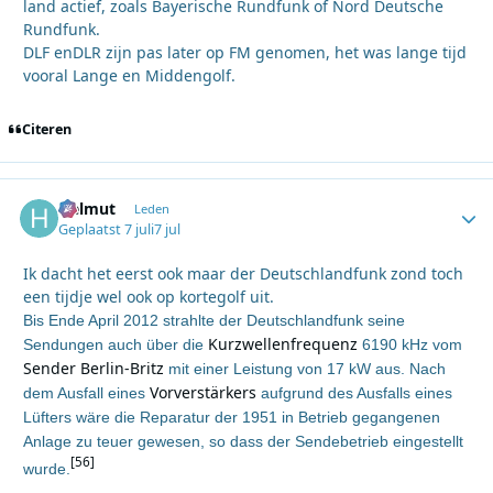
land actief, zoals Bayerische Rundfunk of Nord Deutsche
Rundfunk.
DLF enDLR zijn pas later op FM genomen, het was lange tijd
vooral Lange en Middengolf.
Citeren
Helmut
Autho
Leden
Geplaatst
7 juli
7 jul
Ik dacht het eerst ook maar der Deutschlandfunk zond toch
een tijdje wel ook op kortegolf uit.
Bis Ende April 2012 strahlte der Deutschlandfunk seine
Kurzwellenfrequenz
Sendungen auch über die
6190 kHz vom
Sender Berlin-Britz
mit einer Leistung von 17 kW aus. Nach
Vorverstärkers
dem Ausfall eines
aufgrund des Ausfalls eines
Lüfters wäre die Reparatur der 1951 in Betrieb gegangenen
Anlage zu teuer gewesen, so dass der Sendebetrieb eingestellt
[56]
wurde.