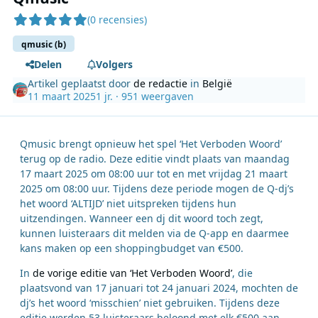
(0 recensies)
qmusic (b)
Delen
Volgers
Artikel geplaatst door
de redactie
in
België
11 maart 2025
1 jr.
· 951 weergaven
Qmusic brengt opnieuw het spel ‘Het Verboden Woord’
terug op de radio. Deze editie vindt plaats van maandag
17 maart 2025 om 08:00 uur tot en met vrijdag 21 maart
2025 om 08:00 uur. Tijdens deze periode mogen de Q-dj’s
het woord ‘ALTIJD’ niet uitspreken tijdens hun
uitzendingen. Wanneer een dj dit woord toch zegt,
kunnen luisteraars dit melden via de Q-app en daarmee
kans maken op een shoppingbudget van €500.
In
de vorige editie van ‘Het Verboden Woord’
, die
plaatsvond van 17 januari tot 24 januari 2024, mochten de
dj’s het woord ‘misschien’ niet gebruiken. Tijdens deze
editie werden 53 luisteraars beloond met elk €500 aan