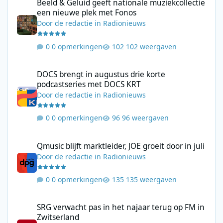
Beeld & Geluid geeft nationale muziekcollectie
een nieuwe plek met Fonos
Door
de redactie
in
Radionieuws
0 opmerkingen
102 weergaven
DOCS brengt in augustus drie korte podcastseries met DOCS KR
DOCS brengt in augustus drie korte
podcastseries met DOCS KRT
Door
de redactie
in
Radionieuws
0 opmerkingen
96 weergaven
Qmusic blijft marktleider, JOE groeit door in juli
Qmusic blijft marktleider, JOE groeit door in juli
Door
de redactie
in
Radionieuws
0 opmerkingen
135 weergaven
SRG verwacht pas in het najaar terug op FM in Zwitserland
SRG verwacht pas in het najaar terug op FM in
Zwitserland