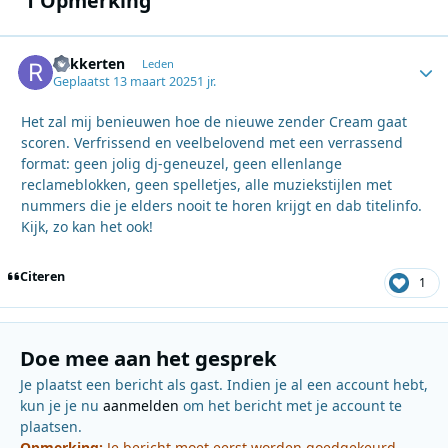
1 Opmerking
Rakkerten
Autho
Leden
Geplaatst
13 maart 2025
1 jr.
Het zal mij benieuwen hoe de nieuwe zender Cream gaat
scoren. Verfrissend en veelbelovend met een verrassend
format: geen jolig dj-geneuzel, geen ellenlange
reclameblokken, geen spelletjes, alle muziekstijlen met
nummers die je elders nooit te horen krijgt en dab titelinfo.
Kijk, zo kan het ook!
Citeren
1
Doe mee aan het gesprek
Je plaatst een bericht als gast. Indien je al een account hebt,
kun je je nu
aanmelden
om het bericht met je account te
plaatsen.
Opmerking:
Je bericht moet eerst worden goedgekeurd