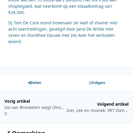
shoptegoed, wat neerkomt op een totaalbedrag van
€26.500.
Dj Tom De Cock stond bovenaan de ‘wall of shame’ met
acht overtredingen, gevolgd door Jana De Wilde met
zeven en Dorothee Dauwe met zes keer het verboden
woord.
Delen
Volgers
Vorig artikel
Volgend artikel
Ivo van Breukelen volgt Olivier Bakker op als stationvoice van 3FM
Zon, zee en muziek: VRT Zomerhit brengt zomergevoel naar Blankenberge