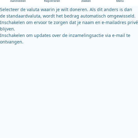
Aanmelden
Registreren
Zoeken
Menu
k
Selecteer de valuta waarin je wilt doneren. Als dit anders is dan
de standaardvaluta, wordt het bedrag automatisch omgewisseld.
Inschakelen om ervoor te zorgen dat je naam en e-mailadres privé
blijven.
Inschakelen om updates over de inzamelingsactie via e-mail te
ontvangen.