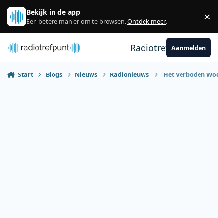
Spring naar bijdragen
Bekijk in de app
×
Sl
Een betere manier om te browsen.
Ontdek meer
.
Radiotrefpunt
Aanmelden
Start
Blogs
Nieuws
Radionieuws
'Het Verboden Woo