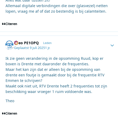
Alles wat daar tussen zit?
Allemaal digitale verbindingen die over (glasvezel) netten
lopen, vraag me af of dat zo bestendig is bij calamteiten.
Citeren
Theo PE1OPQ
Autho
Leden
Geplaatst
9 juli 2025
1 jr.
Ik zie geen verandering in de opsomming Ruud, kop er
boven is Drente met daaronder de frequenties.
Maar het kan zijn dat er alleen bij de opsomming van
drente een foutje is gemaakt door bij de frequentie RTV
Emmen te schrijven?
Maakt ook niet uit, RTV Drente heeft 2 frequenties tot zijn
beschikking waar vroeger 1 ruim voldoende was.
Theo
Citeren