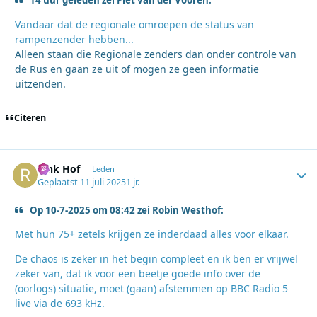
14 uur geleden zei Piet van der Vooren:
Vandaar dat de regionale omroepen de status van
rampenzender hebben...
Alleen staan die Regionale zenders dan onder controle van
de Rus en gaan ze uit of mogen ze geen informatie
uitzenden.
Citeren
Rink Hof
Autho
Leden
Geplaatst
11 juli 2025
1 jr.
Op 10-7-2025 om 08:42 zei Robin Westhof:
Met hun 75+ zetels krijgen ze inderdaad alles voor elkaar.
De chaos is zeker in het begin compleet en ik ben er vrijwel
zeker van, dat ik voor een beetje goede info over de
(oorlogs) situatie, moet (gaan) afstemmen op BBC Radio 5
live via de 693 kHz.