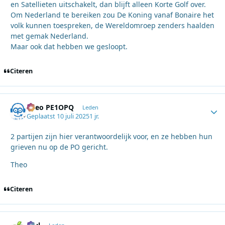
en Satellieten uitschakelt, dan blijft alleen Korte Golf over.
Om Nederland te bereiken zou De Koning vanaf Bonaire het
volk kunnen toespreken, de Wereldomroep zenders haalden
met gemak Nederland.
Maar ook dat hebben we gesloopt.
Citeren
Theo PE1OPQ
Autho
Leden
Geplaatst
10 juli 2025
1 jr.
2 partijen zijn hier verantwoordelijk voor, en ze hebben hun
grieven nu op de PO gericht.
Theo
Citeren