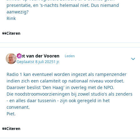
presentatie, en 's-nachts helemaal niet. Dus niemand
aanwezig?
Rink
Citeren
Piet van der Vooren
Autho
Leden
Geplaatst
8 juli 2025
1 jr.
Radio 1 kan eventueel worden ingezet als rampenzender
indien zich een calamiteit op nationaal niveau voordoet.
Daarover beslist 'Den Haag' in overleg met de NPO.
Die noodstroomvoorzieningen bij zowel studio's als zenders
- en alles daar tussenin - zijn ook geregeld in het
convenant.
Piet.
Citeren