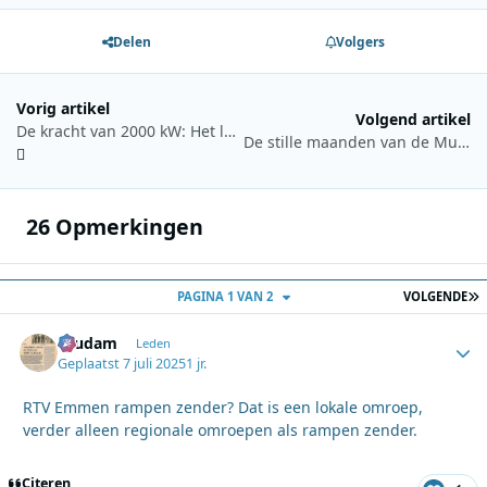
Delen
Volgers
Vorig artikel
Volgend artikel
De kracht van 2000 kW: Het langegolfstation van Raszyn in Polen
De stille maanden van de Muziekboot: Het einde van Radio Mi Amigo
26 Opmerkingen
L
PAGINA 1 VAN 2
VOLGENDE
ruudam
Autho
Leden
Geplaatst
7 juli 2025
1 jr.
RTV Emmen rampen zender? Dat is een lokale omroep,
verder alleen regionale omroepen als rampen zender.
Citeren