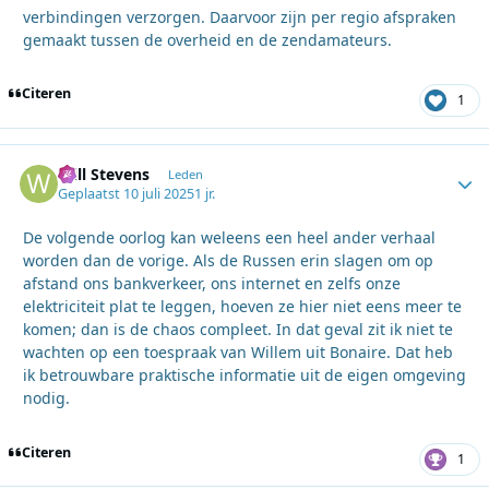
verbindingen verzorgen. Daarvoor zijn per regio afspraken
gemaakt tussen de overheid en de zendamateurs.
Citeren
1
Will Stevens
Autho
Leden
Geplaatst
10 juli 2025
1 jr.
De volgende oorlog kan weleens een heel ander verhaal
worden dan de vorige. Als de Russen erin slagen om op
afstand ons bankverkeer, ons internet en zelfs onze
elektriciteit plat te leggen, hoeven ze hier niet eens meer te
komen; dan is de chaos compleet. In dat geval zit ik niet te
wachten op een toespraak van Willem uit Bonaire. Dat heb
ik betrouwbare praktische informatie uit de eigen omgeving
nodig.
Citeren
1