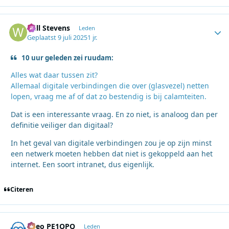
Will Stevens
Autho
Leden
Geplaatst
9 juli 2025
1 jr.
10 uur geleden zei ruudam:
Alles wat daar tussen zit?
Allemaal digitale verbindingen die over (glasvezel) netten
lopen, vraag me af of dat zo bestendig is bij calamteiten.
Dat is een interessante vraag. En zo niet, is analoog dan per
definitie veiliger dan digitaal?
In het geval van digitale verbindingen zou je op zijn minst
een netwerk moeten hebben dat niet is gekoppeld aan het
internet. Een soort intranet, dus eigenlijk.
Citeren
Theo PE1OPQ
Autho
Leden