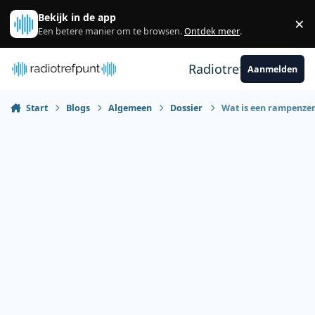
Spring naar bijdragen
Bekijk in de app
×
Sl
Een betere manier om te browsen.
Ontdek meer
.
Radiotrefpunt
Aanmelden
Start
Blogs
Algemeen
Dossier
Wat is een rampenzend