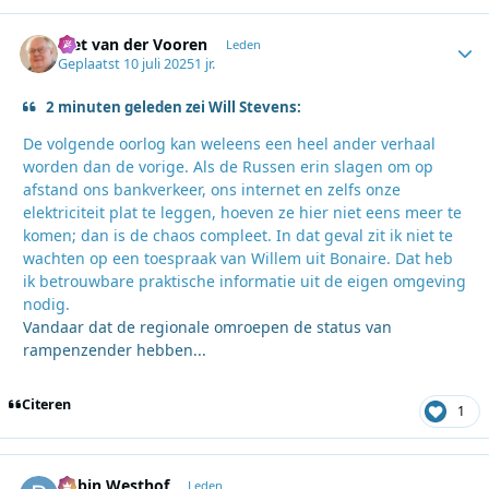
Piet van der Vooren
Autho
Leden
Geplaatst
10 juli 2025
1 jr.
2 minuten geleden zei Will Stevens:
De volgende oorlog kan weleens een heel ander verhaal
worden dan de vorige. Als de Russen erin slagen om op
afstand ons bankverkeer, ons internet en zelfs onze
elektriciteit plat te leggen, hoeven ze hier niet eens meer te
komen; dan is de chaos compleet. In dat geval zit ik niet te
wachten op een toespraak van Willem uit Bonaire. Dat heb
ik betrouwbare praktische informatie uit de eigen omgeving
nodig.
Vandaar dat de regionale omroepen de status van
rampenzender hebben...
Citeren
1
Robin Westhof
Autho
Leden