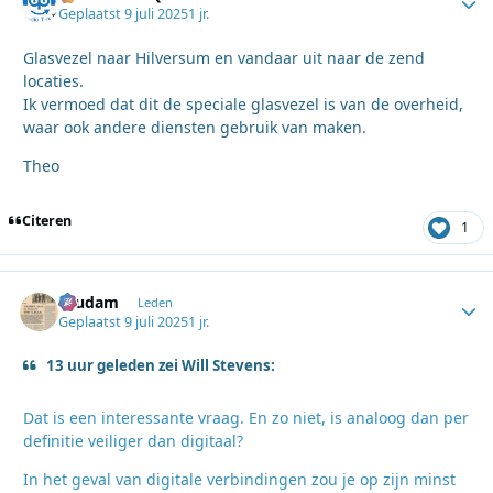
Geplaatst
9 juli 2025
1 jr.
Glasvezel naar Hilversum en vandaar uit naar de zend
locaties.
Ik vermoed dat dit de speciale glasvezel is van de overheid,
waar ook andere diensten gebruik van maken.
Theo
Citeren
1
ruudam
Autho
Leden
Geplaatst
9 juli 2025
1 jr.
13 uur geleden zei Will Stevens:
Dat is een interessante vraag. En zo niet, is analoog dan per
definitie veiliger dan digitaal?
In het geval van digitale verbindingen zou je op zijn minst