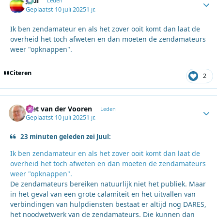
Juul
Autho
Leden
Geplaatst
10 juli 2025
1 jr.
Ik ben zendamateur en als het zover ooit komt dan laat de
overheid het toch afweten en dan moeten de zendamateurs
weer "opknappen".
Citeren
2
Piet van der Vooren
Autho
Leden
Geplaatst
10 juli 2025
1 jr.
23 minuten geleden zei Juul:
Ik ben zendamateur en als het zover ooit komt dan laat de
overheid het toch afweten en dan moeten de zendamateurs
weer "opknappen".
De zendamateurs bereiken natuurlijk niet het publiek. Maar
in het geval van een grote calamiteit en het uitvallen van
verbindingen van hulpdiensten bestaat er altijd nog DARES,
het noodwetwerk van de zendamateurs. Die kunnen dan