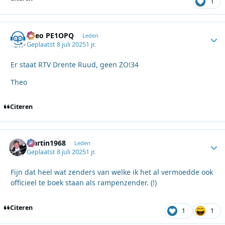
1
Theo PE1OPQ
Autho
Leden
Geplaatst
8 juli 2025
1 jr.
Er staat RTV Drente Ruud, geen ZO!34
Theo
Citeren
Martin1968
Autho
Leden
Geplaatst
8 juli 2025
1 jr.
Fijn dat heel wat zenders van welke ik het al vermoedde ook
officieel te boek staan als rampenzender. (!)
Citeren
1
1