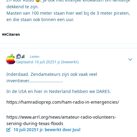
😃
dekkend te zijn.
Masten van 100 meter staan hier wel bij de 3 meter piraten,
en die staan ook binnen een uur.
Citeren
Juul
Autho
Leden
Geplaatst
10 juli 2025
1 jr.
(bewerkt)
Inderdaad. Zendamateurs zijn ook vaak veel
inventiever............................
In de USA en hier in Nederland hebben we DARES.
https://hamradioprep.com/ham-radio-in-emergencies/
https://www.arrl.org/news/amateur-radio-volunteers-
serving-during-texas-floods
10 juli 2025
1 jr.
bewerkt door Juul