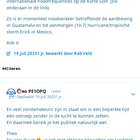
internationale noodfrequenties op de Korte Golf. (zie
onderaan in de link)
Zo is er momenteel noodverkeer betreffende de aardbeving
in Guatamala en tot vanmorgen (10-7) Hurricane/tropische
storm Erick in Mexico.
Rob V.
10 juli 2025
1 jr.
bewerkt door Rob Veld
Citeren
Theo PE1OPQ
Autho
Leden
Geplaatst
10 juli 2025
1 jr.
En veel zendamateurs zijn in staat om in een beperkte tijd
een omroep zender in de lucht te kunnen zetten.
En daarmee bereik je het publiek natuurlijk wel.
Theo
En voor Ruud
, ja ook met ettelijke kilowatten om landelijk