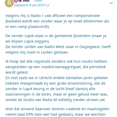
Rink Hof
Autho
Leden
Geplaatst
8 juli 2025
1 jr.
Volgens mij is Radio 1 ook officieel een rampenzender
(bedoeld wordt een zender waar je op moet afstemmen als
er een ramp plaatsvindt).
De zender Lopik staat in de gemeente IJsselstein (maar ja
we blijven Lopik zeggen).
De zender Leiden van Radio West staat in Oegstgeest, heeft
volgens mij nooit in Leiden gestaan.
Ik hoop dat alle regionale zenders ook hun studio hebben
aangesloten op een noodstroomaggregaat, die periodiek
wordt getest.
En niet zoals we in Utrecht enkele tientallen jaren geleden
hebben meegemaakt bij een grote stroomstoring, dat de
zender in Lopik keurig in de lucht bleef dankzij alle
voorzieningen in de toren, maar er geen geluid meer was,
omdat de studio van Radio M volledig zonder stroom zat.
Niet dat iemand daarover tevoren nadenkt en maatregelen
neemt (wat KPN toen wel had gedaan), maar we wachten