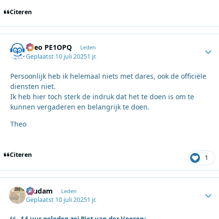
Citeren
Theo PE1OPQ
Autho
Leden
Geplaatst
10 juli 2025
1 jr.
Persoonlijk heb ik helemaal niets met dares, ook de officiële
diensten niet.
Ik heb hier toch sterk de indruk dat het te doen is om te
kunnen vergaderen en belangrijk te doen.
Theo
Citeren
1
ruudam
Autho
Leden
Geplaatst
10 juli 2025
1 jr.