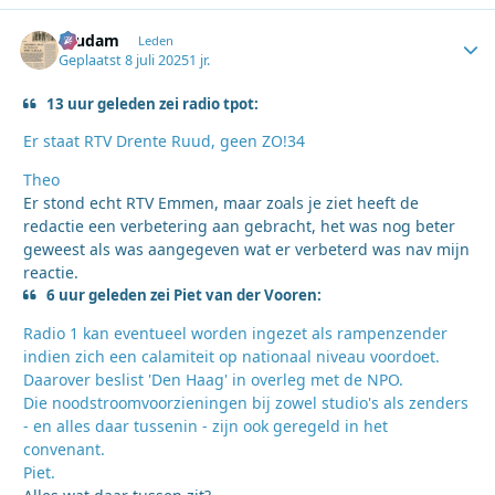
ruudam
Autho
Leden
Geplaatst
8 juli 2025
1 jr.
13 uur geleden zei radio tpot:
Er staat RTV Drente Ruud, geen ZO!34
Theo
Er stond echt RTV Emmen, maar zoals je ziet heeft de
redactie een verbetering aan gebracht, het was nog beter
geweest als was aangegeven wat er verbeterd was nav mijn
reactie.
6 uur geleden zei Piet van der Vooren:
Radio 1 kan eventueel worden ingezet als rampenzender
indien zich een calamiteit op nationaal niveau voordoet.
Daarover beslist 'Den Haag' in overleg met de NPO.
Die noodstroomvoorzieningen bij zowel studio's als zenders
- en alles daar tussenin - zijn ook geregeld in het
convenant.
Piet.