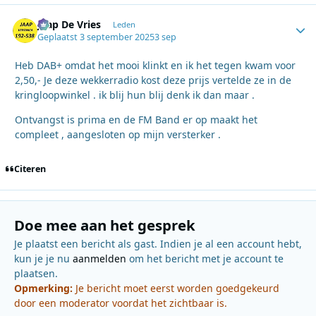
Jaap De Vries
Autho
Leden
Geplaatst
3 september 2025
3 sep
Heb DAB+ omdat het mooi klinkt en ik het tegen kwam voor
2,50,- Je deze wekkerradio kost deze prijs vertelde ze in de
kringloopwinkel . ik blij hun blij denk ik dan maar .
Ontvangst is prima en de FM Band er op maakt het
compleet , aangesloten op mijn versterker .
Citeren
Doe mee aan het gesprek
Je plaatst een bericht als gast. Indien je al een account hebt,
kun je je nu
aanmelden
om het bericht met je account te
plaatsen.
Opmerking:
Je bericht moet eerst worden goedgekeurd
door een moderator voordat het zichtbaar is.