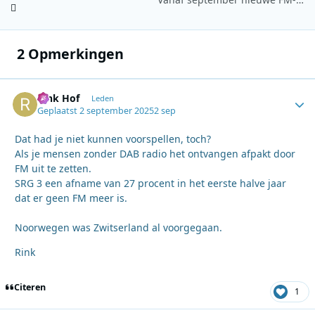
2 Opmerkingen
Rink Hof
Autho
Leden
Geplaatst
2 september 2025
2 sep
Dat had je niet kunnen voorspellen, toch?
Als je mensen zonder DAB radio het ontvangen afpakt door
FM uit te zetten.
SRG 3 een afname van 27 procent in het eerste halve jaar
dat er geen FM meer is.
Noorwegen was Zwitserland al voorgegaan.
Rink
Citeren
1