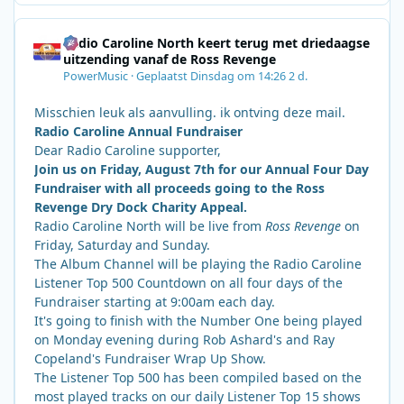
Radio Caroline North keert terug met driedaagse
uitzending vanaf de Ross Revenge
PowerMusic
·
Geplaatst
Dinsdag om 14:26
2 d.
Misschien leuk als aanvulling. ik ontving deze mail.
Radio Caroline Annual Fundraiser
Dear Radio Caroline supporter,
Join us on Friday, August 7th for our Annual Four Day
Fundraiser with all proceeds going to the Ross
Revenge Dry Dock Charity Appeal.
Radio Caroline North will be live from
Ross Revenge
on
Friday, Saturday and Sunday.
The Album Channel will be playing the Radio Caroline
Listener Top 500 Countdown on all four days of the
Fundraiser starting at 9:00am each day.
It's going to finish with the Number One being played
on Monday evening during Rob Ashard's and Ray
Copeland's Fundraiser Wrap Up Show.
The Listener Top 500 has been compiled based on the
most played tracks on our daily Listener Top 15 shows