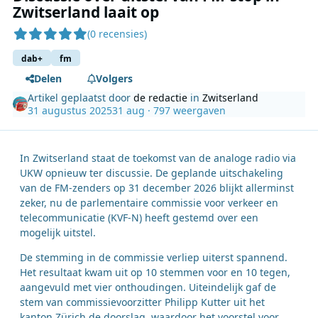
Zwitserland laait op
(0 recensies)
dab+
fm
Delen
Volgers
Artikel geplaatst door
de redactie
in
Zwitserland
31 augustus 2025
31 aug
· 797 weergaven
In Zwitserland staat de toekomst van de analoge radio via
UKW opnieuw ter discussie. De geplande uitschakeling
van de FM-zenders op 31 december 2026 blijkt allerminst
zeker, nu de parlementaire commissie voor verkeer en
telecommunicatie (KVF-N) heeft gestemd over een
mogelijk uitstel.
De stemming in de commissie verliep uiterst spannend.
Het resultaat kwam uit op 10 stemmen voor en 10 tegen,
aangevuld met vier onthoudingen. Uiteindelijk gaf de
stem van commissievoorzitter Philipp Kutter uit het
kanton Zürich de doorslag, waardoor het voorstel voor