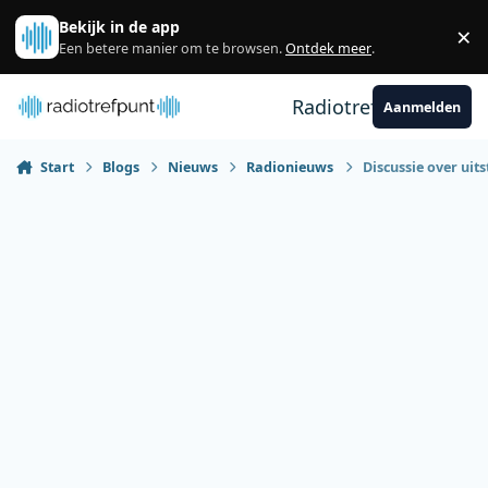
Spring naar bijdragen
Bekijk in de app
×
Sl
Een betere manier om te browsen.
Ontdek meer
.
Radiotrefpunt
Aanmelden
Start
Blogs
Nieuws
Radionieuws
Discussie over uits