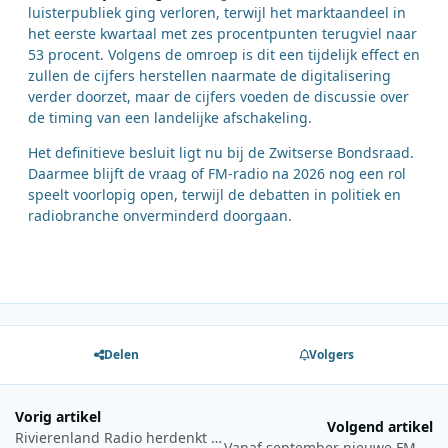
luisterpubliek ging verloren, terwijl het marktaandeel in
het eerste kwartaal met zes procentpunten terugviel naar
53 procent. Volgens de omroep is dit een tijdelijk effect en
zullen de cijfers herstellen naarmate de digitalisering
verder doorzet, maar de cijfers voeden de discussie over
de timing van een landelijke afschakeling.
Het definitieve besluit ligt nu bij de Zwitserse Bondsraad.
Daarmee blijft de vraag of FM-radio na 2026 nog een rol
speelt voorlopig open, terwijl de debatten in politiek en
radiobranche onverminderd doorgaan.
Delen
Volgers
Vorig artikel
Volgend artikel
Rivierenland Radio herdenkt zeezenders met speciale AB Story van Ad Bouman
Vanaf september nieuwe FM-ontvangst voor Hitzzz in Groningen en Drenthe