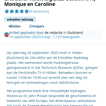
Monique en Caroline
(0 recensies)
erkrather radiotag
Delen
Volgers
Artikel geplaatst door
de redactie
in
Duitsland
14 september 2025
14 sep
· 1.125 weergaven
Op zaterdag 20 september 2025 vindt in Hilden
(Duitsland) de 23e editie van de Erkrather Radiotag
plaats. Het evenement wordt traditiegetrouw
georganiseerd in het Technisch Museum QQTec, gelegen
aan de Forststraße 73 in Hilden. Bezoekers kunnen er
tussen 13:00 en 19:00 uur terecht voor een dag vol
lezingen en ontmoetingen rond radiohistorie.
Het programma biedt drie inhoudelijke bijdragen.
Historicus Dr. John Provan bespreekt de geschiedenis en
toekomst van AFN Europe, het Amerikaanse radiostation
dat sinds de Tweede Wereldoorlog een belangrijke rol