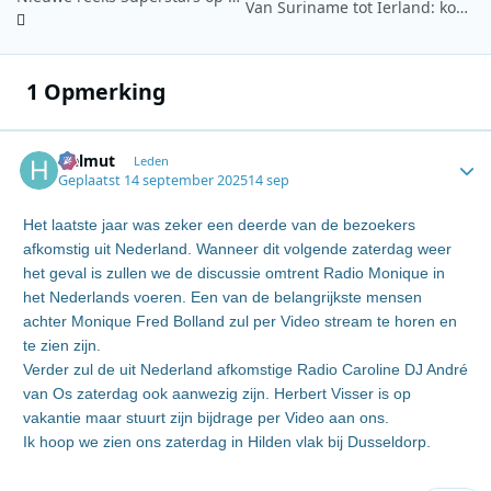
Van Suriname tot Ierland: komende week in Kunststof op NPO Radio 1
1 Opmerking
Helmut
Autho
Leden
Geplaatst
14 september 2025
14 sep
Het laatste jaar was zeker een deerde van de bezoekers
afkomstig uit Nederland. Wanneer dit volgende zaterdag weer
het geval is zullen we de discussie omtrent Radio Monique in
het Nederlands voeren. Een van de belangrijkste mensen
achter Monique Fred Bolland zul per Video stream te horen en
te zien zijn.
Verder zul de uit Nederland afkomstige Radio Caroline DJ André
van Os zaterdag ook aanwezig zijn. Herbert Visser is op
vakantie maar stuurt zijn bijdrage per Video aan ons.
Ik hoop we zien ons zaterdag in Hilden vlak bij Dusseldorp.