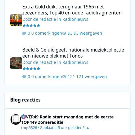
Extra Gold duikt terug naar 1966 met zeezenders, Top 40 en ou
Extra Gold duikt terug naar 1966 met
zeezenders, Top 40 en oude radiofragmenten
Door
de redactie
in
Radionieuws
0 opmerkingen
93 weergaven
Beeld & Geluid geeft nationale muziekcollectie een nieuwe plek
Beeld & Geluid geeft nationale muziekcollectie
een nieuwe plek met Fonos
Door
de redactie
in
Radionieuws
0 opmerkingen
121 weergaven
Blog reacties
4EVER49 Radio start maandag met de eerste
TOP449 Zomereditie
thijs5326
·
Geplaatst
5 uur geleden
5 u.