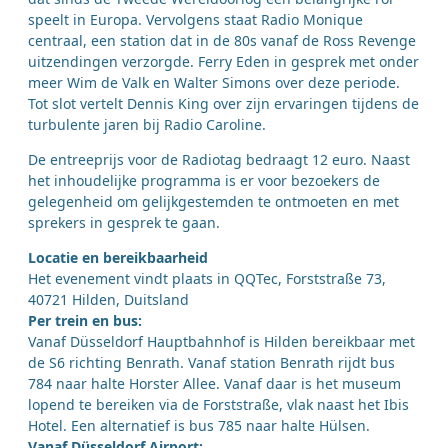
speelt in Europa. Vervolgens staat Radio Monique
centraal, een station dat in de 80s vanaf de Ross Revenge
uitzendingen verzorgde. Ferry Eden in gesprek met onder
meer Wim de Valk en Walter Simons over deze periode.
Tot slot vertelt Dennis King over zijn ervaringen tijdens de
turbulente jaren bij Radio Caroline.
De entreeprijs voor de Radiotag bedraagt 12 euro. Naast
het inhoudelijke programma is er voor bezoekers de
gelegenheid om gelijkgestemden te ontmoeten en met
sprekers in gesprek te gaan.
Locatie en bereikbaarheid
Het evenement vindt plaats in QQTec, Forststraße 73,
40721 Hilden, Duitsland
Per trein en bus:
Vanaf Düsseldorf Hauptbahnhof is Hilden bereikbaar met
de S6 richting Benrath. Vanaf station Benrath rijdt bus
784 naar halte Horster Allee. Vanaf daar is het museum
lopend te bereiken via de Forststraße, vlak naast het Ibis
Hotel. Een alternatief is bus 785 naar halte Hülsen.
Vanaf Düsseldorf Airport: