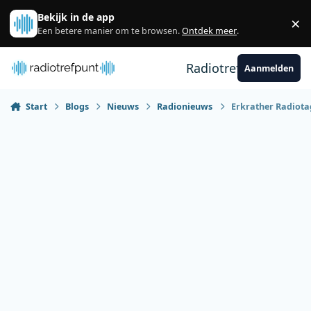
Spring naar bijdragen
Bekijk in de app
×
Sl
Een betere manier om te browsen.
Ontdek meer
.
Radiotrefpunt
Aanmelden
Start
Blogs
Nieuws
Radionieuws
Erkrather Radiota