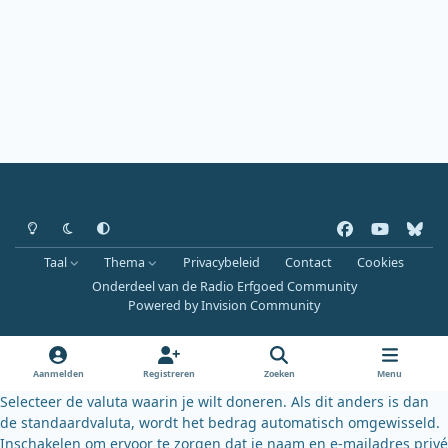
Heldere modus
Donkere modus
Systeemvoorkeur
f
y
b
a
o
l
Taal
Thema
Privacybeleid
Contact
Cookies
c
u
u
Onderdeel van de Radio Erfgoed Community
e
t
e
Powered by
Invision Community
b
u
s
o
b
k
o
e
y
Aanmelden
Registreren
Zoeken
Menu
k
Selecteer de valuta waarin je wilt doneren. Als dit anders is dan
de standaardvaluta, wordt het bedrag automatisch omgewisseld.
Inschakelen om ervoor te zorgen dat je naam en e-mailadres privé