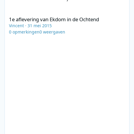
1e aflevering van Ekdom in de Ochtend
1e aflevering van Ekdom in de Ochtend
Vincent
·
31 mei 2015
0
opmerkingen
0
weergaven