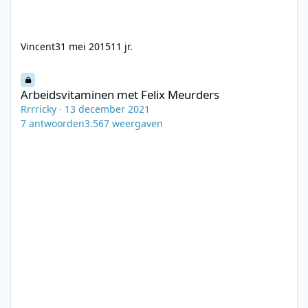
Vincent
31 mei 2015
11 jr.
Arbeidsvitaminen met Felix Meurders
Arbeidsvitaminen met Felix Meurders
Rrrricky
·
13 december 2021
7
antwoorden
3.567
weergaven