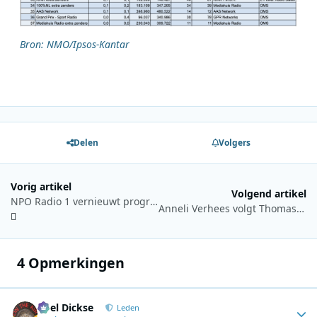
Bron: NMO/Ipsos-Kantar
Delen
Volgers
Vorig artikel
Volgend artikel
NPO Radio 1 vernieuwt programmering vanaf januari 2026
Anneli Verhees volgt Thomas Hekker op in nachtprogramma Radio 2
4 Opmerkingen
Roel Dickse
Autho
Leden