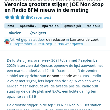
Veronica grootste stijger, JOE Non Stop
en Radio 8FM nieuw in de meting
(0 recensies)
nmo
npo radio 2
npo radio 5
qmusic (nl)
radio 538
Delen
Volgers
Artikel geplaatst door
de redactie
in
Luisteronderzoek
10 september 2025
10 sep
· 1.984 weergaven
De luistercijfers over week 36 (1 tot en met 7 september
2025) laten zien dat Qmusic opnieuw de lijst aanvoert met
een marktaandeel van 12,4%. Daarmee blijft de zender
stabiel ten opzichte van
de voorgaande week
. NPO Radio
2 volgt met 11,6%, iets lager dan de 12,1% van een week
eerder, maar behoudt wel de tweede positie. Radio 538
staat op de derde plek met 8,6%, een lichte daling ten
opzichte van 8,8%.
De grootste stijger in de top 5 is NPO Radio 5. Het station