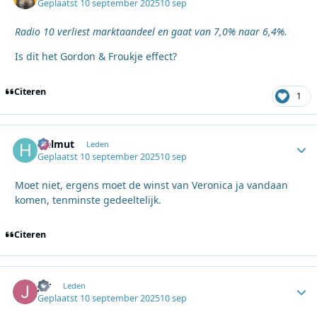
Geplaatst
10 september 2025
10 sep
Radio 10 verliest marktaandeel en gaat van 7,0% naar 6,4%.
Is dit het Gordon & Froukje effect?
Citeren
1
Helmut
Autho
Leden
Geplaatst
10 september 2025
10 sep
Moet niet, ergens moet de winst van Veronica ja vandaan
komen, tenminste gedeeltelijk.
Citeren
jur
Autho
Leden
Geplaatst
10 september 2025
10 sep