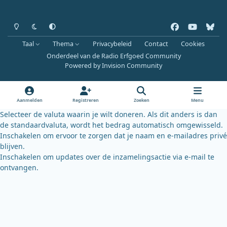
Heldere modus
Donkere modus
Systeemvoorkeur
f
y
b
a
o
l
Taal
Thema
Privacybeleid
Contact
Cookies
c
u
u
Onderdeel van de Radio Erfgoed Community
e
t
e
Powered by
Invision Community
b
u
s
o
b
k
o
e
y
Aanmelden
Registreren
Zoeken
Menu
k
Selecteer de valuta waarin je wilt doneren. Als dit anders is dan
de standaardvaluta, wordt het bedrag automatisch omgewisseld.
Inschakelen om ervoor te zorgen dat je naam en e-mailadres privé
blijven.
Inschakelen om updates over de inzamelingsactie via e-mail te
ontvangen.