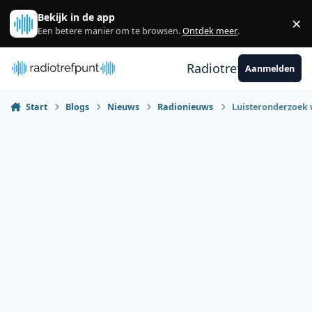
Spring naar bijdragen
Bekijk in de app
×
Sl
Een betere manier om te browsen.
Ontdek meer
.
Radiotrefpunt
Aanmelden
Start
Blogs
Nieuws
Radionieuws
Luisteronderzoek w