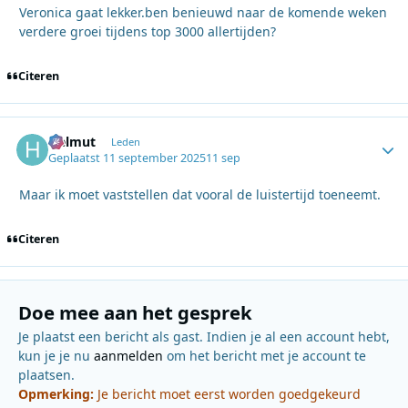
Veronica gaat lekker.ben benieuwd naar de komende weken
verdere groei tijdens top 3000 allertijden?
Citeren
Helmut
Autho
Leden
Geplaatst
11 september 2025
11 sep
Maar ik moet vaststellen dat vooral de luistertijd toeneemt.
Citeren
Doe mee aan het gesprek
Je plaatst een bericht als gast. Indien je al een account hebt,
kun je je nu
aanmelden
om het bericht met je account te
plaatsen.
Opmerking:
Je bericht moet eerst worden goedgekeurd