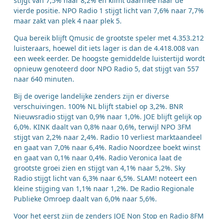
stijgt van 7,5% naar 8,2% en klimt daarmee naar de
vierde positie. NPO Radio 1 stijgt licht van 7,6% naar 7,7%
maar zakt van plek 4 naar plek 5.
Qua bereik blijft Qmusic de grootste speler met 4.353.212
luisteraars, hoewel dit iets lager is dan de 4.418.008 van
een week eerder. De hoogste gemiddelde luistertijd wordt
opnieuw genoteerd door NPO Radio 5, dat stijgt van 557
naar 640 minuten.
Bij de overige landelijke zenders zijn er diverse
verschuivingen. 100% NL blijft stabiel op 3,2%. BNR
Nieuwsradio stijgt van 0,9% naar 1,0%. JOE blijft gelijk op
6,0%. KINK daalt van 0,8% naar 0,6%, terwijl NPO 3FM
stijgt van 2,2% naar 2,4%. Radio 10 verliest marktaandeel
en gaat van 7,0% naar 6,4%. Radio Noordzee boekt winst
en gaat van 0,1% naar 0,4%. Radio Veronica laat de
grootste groei zien en stijgt van 4,1% naar 5,2%. Sky
Radio stijgt licht van 6,3% naar 6,5%. SLAM! noteert een
kleine stijging van 1,1% naar 1,2%. De Radio Regionale
Publieke Omroep daalt van 6,0% naar 5,6%.
Voor het eerst zijn de zenders JOE Non Stop en Radio 8FM