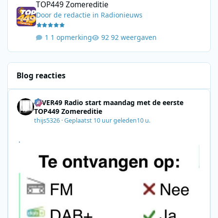
TOP449 Zomereditie
Door
de redactie
in
Radionieuws
1 opmerking
92 weergaven
Blog reacties
4EVER49 Radio start maandag met de eerste
TOP449 Zomereditie
thijs5326
·
Geplaatst
10 uur geleden
10 u.
.