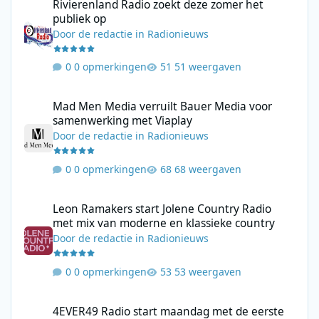
Rivierenland Radio zoekt deze zomer het
publiek op
Door
de redactie
in
Radionieuws
0 opmerkingen
51 weergaven
Mad Men Media verruilt Bauer Media voor samenwerking met V
Mad Men Media verruilt Bauer Media voor
samenwerking met Viaplay
Door
de redactie
in
Radionieuws
0 opmerkingen
68 weergaven
Leon Ramakers start Jolene Country Radio met mix van moderne 
Leon Ramakers start Jolene Country Radio
met mix van moderne en klassieke country
Door
de redactie
in
Radionieuws
0 opmerkingen
53 weergaven
4EVER49 Radio start maandag met de eerste TOP449 Zomerediti
4EVER49 Radio start maandag met de eerste