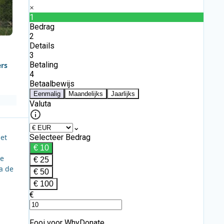
ers
et
de
a de