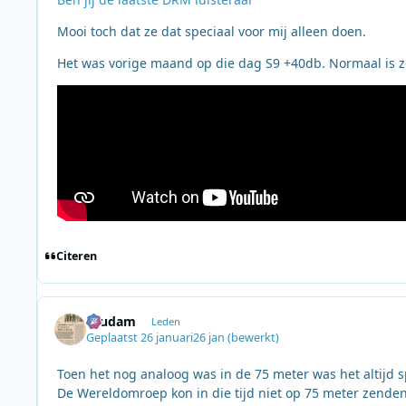
Mooi toch dat ze dat speciaal voor mij alleen doen.
Het was vorige maand op die dag S9 +40db. Normaal is zoa
Citeren
ruudam
Leden
Geplaatst
26 januari
26 jan
(bewerkt)
Toen het nog analoog was in de 75 meter was het altijd 
De Wereldomroep kon in die tijd niet op 75 meter zenden