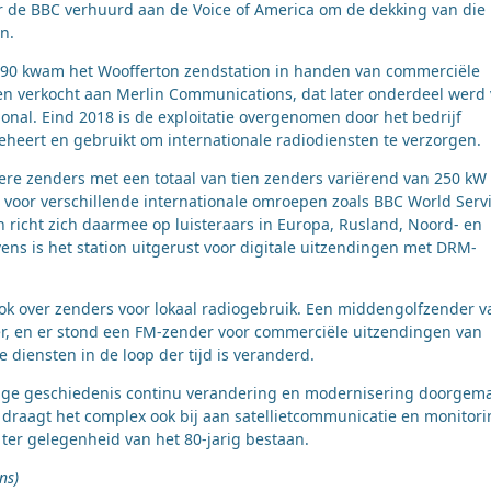
or de BBC verhuurd aan de Voice of America om de dekking van die
n.
en 90 kwam het Woofferton zendstation in handen van commerciële
en verkocht aan Merlin Communications, dat later onderdeel werd
onal. Eind 2018 is de exploitatie overgenomen door het bedrijf
eheert en gebruikt om internationale radiodiensten te verzorgen.
e zenders met een totaal van tien zenders variërend van 250 kW 
 voor verschillende internationale omroepen zoals BBC World Servi
n richt zich daarmee op luisteraars in Europa, Rusland, Noord- en
ns is het station uitgerust voor digitale uitzendingen met DRM-
ok over zenders voor lokaal radiogebruik. Een middengolfzender v
r, en er stond een FM-zender voor commerciële uitzendingen van
 diensten in de loop der tijd is veranderd.
jarige geschiedenis continu verandering en modernisering doorgema
n draagt het complex ook bij aan satellietcommunicatie en monitori
ter gelegenheid van het 80-jarig bestaan.
ns)