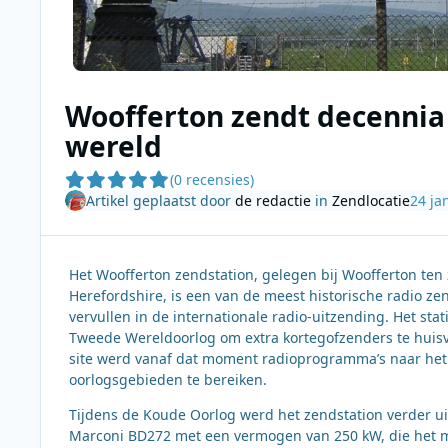
Woofferton zendt decennia 
wereld
(0 recensies)
Artikel geplaatst door
de redactie
in
Zendlocatie
24 ja
Het Woofferton zendstation, gelegen bij Woofferton ten
Herefordshire, is een van de meest historische radio zen
vervullen in de internationale radio-uitzending. Het s
Tweede Wereldoorlog om extra kortegofzenders te huisv
site werd vanaf dat moment radioprogramma’s naar het 
oorlogsgebieden te bereiken.
Tijdens de Koude Oorlog werd het zendstation verder ui
Marconi BD272 met een vermogen van 250 kW, die het mo