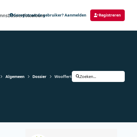
mns
Dossier
Fotoalbum
Geregistreerde gebruiker? Aanmelden
Registreren
Algemeen
Dossier
Woofferton zendt decennia lang uit over de
Zoeken...