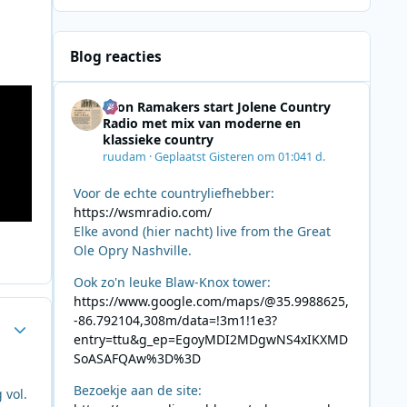
Blog reacties
Leon Ramakers start Jolene Country
Radio met mix van moderne en
klassieke country
ruudam
·
Geplaatst
Gisteren om 01:04
1 d.
Voor de echte countryliefhebber:
https://wsmradio.com/
Elke avond (hier nacht) live from the Great
Ole Opry Nashville.
Ook zo'n leuke Blaw-Knox tower:
https://www.google.com/maps/@35.9988625,
-86.792104,308m/data=!3m1!1e3?
Author stats
entry=ttu&g_ep=EgoyMDI2MDgwNS4xIKXMD
SoASAFQAw%3D%3D
Bezoekje aan de site:
 vol.