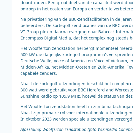
doordringen. Een groot deel van de capaciteit werd do
omroep in het oosten van Europa en verder te verbetere
Na privatisering van de BBC-zendfaciliteiten in de jar
beheerders. De kortegolf zendlocaties van de BBC werd
VT Group plc en daarna overging naar Babcock Internati
Encompass Digital Media, dat het complex nog steeds b
Het Woofferton zendstation herbergt momenteel meerder
500 kW die dagelijks kortegolf programma’s verspreiden
Deutsche Welle, Voice of America en Voice of Vietnam, e
Midden-Afrika, het Midden-Oosten en Zuid-Amerika. Teve
capabele zenders.
Naast de kortegolf-uitzendingen beschikt het complex o
300 watt werd gebruikt voor BBC Hereford and Worceste
Sunshine Radio op 105,9 MHz, hoewel de status van deze
Het Woofferton zendstation heeft in zijn bijna tachtig
Naast zijn primaire rol voor internationale uitzendinge
In oktober 2023 werden speciale uitzendingen verzorgd 
Afbeelding: Woofferton zendstation (foto Wikimedia Commo