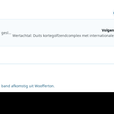
Volgen
Historisch zendstation van Caltanissetta na meer dan 70 jaar gesloopt
 band afkomstig uit Woofferton.