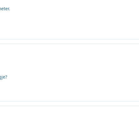
eter.
gje?