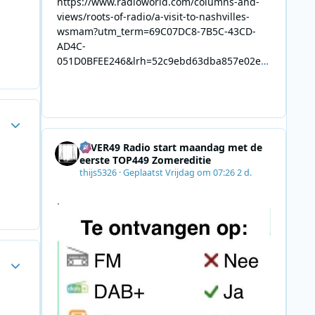
https://www.radioworld.com/columns-and-
views/roots-of-radio/a-visit-to-nashvilles-
wsmam?utm_term=69C07DC8-7B5C-43CD-
AD4C-
051D0BFEE246&lrh=52c9ebd63dba857e02ec
34def61fb57ae9c943943efa8430daaa94f39e5
3e11b&utm_campaign=0028F35E-226C-4B60-
AC88-
Author stats
AB2831C8A639&utm_medium=email&utm_co
ntent=492E7A06-2B42-4737-B74D-
4EVER49 Radio start maandag met de
8F09201A140D&utm_source=SmartBrief
eerste TOP449 Zomereditie
thijs5326
·
Geplaatst
Vrijdag om 07:26
2 d.
.
Author stats