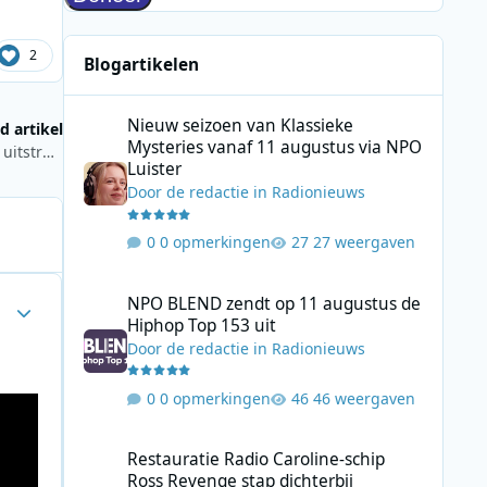
2
Blogartikelen
Nieuw seizoen van Klassieke Mysteries vanaf 11 augustus
Nieuw seizoen van Klassieke
d artikel
Mysteries vanaf 11 augustus via NPO
Wertachtal: Duits kortegolfzendcomplex met internationale uitstraling
Luister
Door
de redactie
in
Radionieuws
0 opmerkingen
27 weergaven
NPO BLEND zendt op 11 augustus de Hiphop Top 153 uit
NPO BLEND zendt op 11 augustus de
Author stats
Hiphop Top 153 uit
Door
de redactie
in
Radionieuws
0 opmerkingen
46 weergaven
Restauratie Radio Caroline-schip Ross Revenge stap dicht
Restauratie Radio Caroline-schip
Ross Revenge stap dichterbij