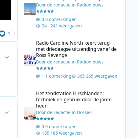
Door
de redactie
in
Radionieuws
0 opmerkingen
241 weergaven
1
Radio Caroline North keert terug met driedaagse uitzend
Radio Caroline North keert terug
met driedaagse uitzending vanaf de
Author stats
Ross Revenge
Door
de redactie
in
Radionieuws
1 opmerking
365 weergaven
Het zendstation Hirschlanden: techniek en gebruik door 
Het zendstation Hirschlanden:
techniek en gebruik door de jaren
heen
Author stats
Door
de redactie
in
Dossier
0 opmerkingen
185 weergaven