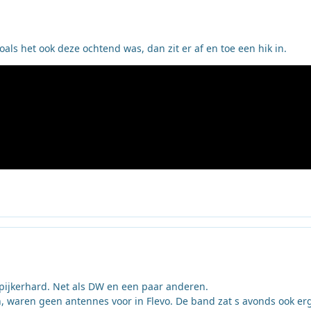
ls het ook deze ochtend was, dan zit er af en toe een hik in.
spijkerhard. Net als DW en een paar anderen.
, waren geen antennes voor in Flevo. De band zat s avonds ook erg