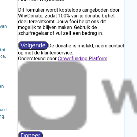
 van
tot
ce,
an
akt.
ng.