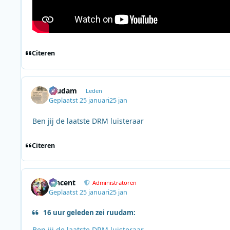
Citeren
ruudam
Leden
Geplaatst
25 januari
25 jan
Ben jij de laatste DRM luisteraar
Citeren
Vincent
Administratoren
Geplaatst
25 januari
25 jan
16 uur geleden zei ruudam:
Ben jij de laatste DRM luisteraar