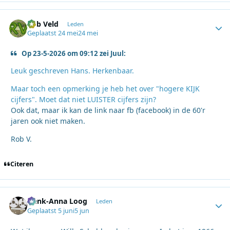
Rob Veld
Autho
Leden
Geplaatst
24 mei
24 mei
Op 23-5-2026 om 09:12 zei Juul:
Leuk geschreven Hans. Herkenbaar.
Maar toch een opmerking je heb het over "hogere KIJK
cijfers". Moet dat niet LUISTER cijfers zijn?
Ook dat, maar ik kan de link naar fb (facebook) in de 60'r
jaren ook niet maken.
Rob V.
Citeren
Henk-Anna Loog
Autho
Leden
Geplaatst
5 juni
5 jun