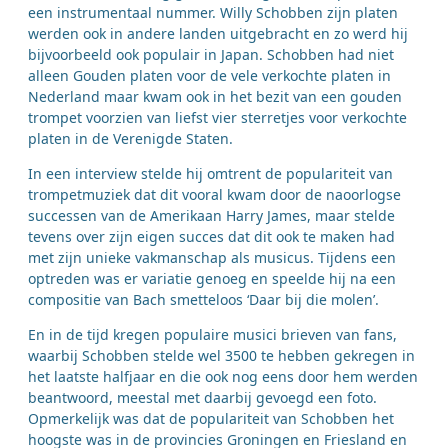
een instrumentaal nummer. Willy Schobben zijn platen
werden ook in andere landen uitgebracht en zo werd hij
bijvoorbeeld ook populair in Japan. Schobben had niet
alleen Gouden platen voor de vele verkochte platen in
Nederland maar kwam ook in het bezit van een gouden
trompet voorzien van liefst vier sterretjes voor verkochte
platen in de Verenigde Staten.
In een interview stelde hij omtrent de populariteit van
trompetmuziek dat dit vooral kwam door de naoorlogse
successen van de Amerikaan Harry James, maar stelde
tevens over zijn eigen succes dat dit ook te maken had
met zijn unieke vakmanschap als musicus. Tijdens een
optreden was er variatie genoeg en speelde hij na een
compositie van Bach smetteloos ‘Daar bij die molen’.
En in de tijd kregen populaire musici brieven van fans,
waarbij Schobben stelde wel 3500 te hebben gekregen in
het laatste halfjaar en die ook nog eens door hem werden
beantwoord, meestal met daarbij gevoegd een foto.
Opmerkelijk was dat de populariteit van Schobben het
hoogste was in de provincies Groningen en Friesland en