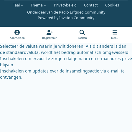
a
o
l
Taal
Thema
Privacybeleid
Contact
Cookies
c
u
u
Onderdeel van de Radio Erfgoed Community
e
t
e
Powered by
Invision Community
b
u
s
o
b
k
o
e
y
Aanmelden
Registreren
Zoeken
Menu
k
Selecteer de valuta waarin je wilt doneren. Als dit anders is dan
de standaardvaluta, wordt het bedrag automatisch omgewisseld.
Inschakelen om ervoor te zorgen dat je naam en e-mailadres privé
blijven.
Inschakelen om updates over de inzamelingsactie via e-mail te
ontvangen.