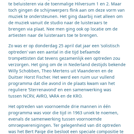
te beluisteren via de toenmalige Hilversum 1 en 2. Maar
toch gingen de schijnwerpers flink aan om deze vorm van
muziek te ondersteunen. Het ging daarbij niet alleen om
de muziek vanuit de studio naar de luisteraars te
brengen via plaat. Nee men ging ook op locatie om de
artiesten naar de luisteraars toe te brengen.
Zo was er op donderdag 25 april dat jaar een ‘solistisch
optreden’ van een aantal in die tijd befaamde
trompettisten dat tevens gezamenlijk een optreden zou
verzorgen. Het ging om de in Nederland destijds bekende
Willy Schobben, Theo Mertens uit Vlaanderen en de
Duitser Horst Fischer. Het werd een ruim uur vullend
programma dat die avond in de plaats kwam van het
reguliere ‘Sterrenavond’ en een samenwerking was
tussen NCRV, AVRO, VARA en de KRO.
Het optreden van voornoemde drie mannen in één
programma was voor die tijd in 1963 uniek te noemen,
evenals de samenwerking tussen voornoemde
omroepverenigingen. Ter gelegenheid van dit optreden
was het Bert Paige die besloot een speciale compositie te