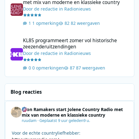
met mix van moderne en klassieke country
Door
de redactie
in
Radionieuws
1 opmerking
82 weergaven
KL85 programmeert zomer vol historische zeezenderuitzending
KL85 programmeert zomer vol historische
zeezenderuitzendingen
Door
de redactie
in
Radionieuws
0 opmerkingen
87 weergaven
Blog reacties
Leon Ramakers start Jolene Country Radio met
mix van moderne en klassieke country
ruudam
·
Geplaatst
9 uur geleden
9 u.
Voor de echte countryliefhebber: