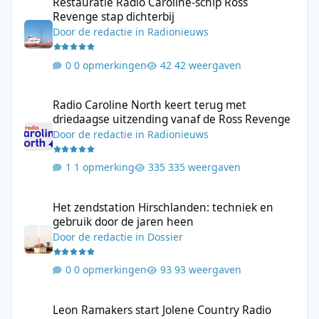
Restauratie Radio Caroline-schip Ross
Revenge stap dichterbij
Door
de redactie
in
Radionieuws
0 opmerkingen
42 weergaven
Radio Caroline North keert terug met driedaagse uitzending va
Radio Caroline North keert terug met
driedaagse uitzending vanaf de Ross Revenge
Door
de redactie
in
Radionieuws
1 opmerking
335 weergaven
Het zendstation Hirschlanden: techniek en gebruik door de jar
Het zendstation Hirschlanden: techniek en
gebruik door de jaren heen
Door
de redactie
in
Dossier
0 opmerkingen
93 weergaven
Leon Ramakers start Jolene Country Radio met mix van moderne 
Leon Ramakers start Jolene Country Radio