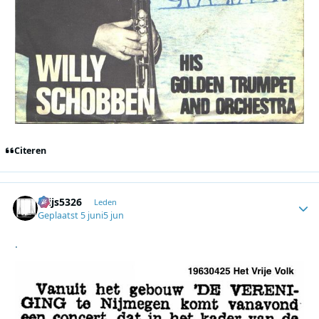
Citeren
thijs5326
Autho
Leden
Geplaatst
5 juni
5 jun
.