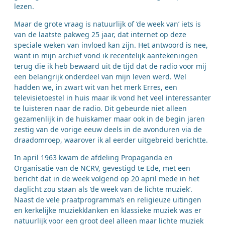
lezen.
Maar de grote vraag is natuurlijk of ‘de week van’ iets is
van de laatste pakweg 25 jaar, dat internet op deze
speciale weken van invloed kan zijn. Het antwoord is nee,
want in mijn archief vond ik recentelijk aantekeningen
terug die ik heb bewaard uit de tijd dat de radio voor mij
een belangrijk onderdeel van mijn leven werd. Wel
hadden we, in zwart wit van het merk Erres, een
televisietoestel in huis maar ik vond het veel interessanter
te luisteren naar de radio. Dit gebeurde niet alleen
gezamenlijk in de huiskamer maar ook in de begin jaren
zestig van de vorige eeuw deels in de avonduren via de
draadomroep, waarover ik al eerder uitgebreid berichtte.
In april 1963 kwam de afdeling Propaganda en
Organisatie van de NCRV, gevestigd te Ede, met een
bericht dat in de week volgend op 20 april mede in het
daglicht zou staan als ‘de week van de lichte muziek’.
Naast de vele praatprogramma’s en religieuze uitingen
en kerkelijke muziekklanken en klassieke muziek was er
natuurlijk voor een groot deel alleen maar lichte muziek