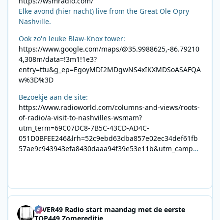
https://wsmradio.com/
Elke avond (hier nacht) live from the Great Ole Opry
Nashville.
Ook zo'n leuke Blaw-Knox tower:
https://www.google.com/maps/@35.9988625,-86.79210
4,308m/data=!3m1!1e3?
entry=ttu&g_ep=EgoyMDI2MDgwNS4xIKXMDSoASAFQA
w%3D%3D
Bezoekje aan de site:
https://www.radioworld.com/columns-and-views/roots-
of-radio/a-visit-to-nashvilles-wsmam?
utm_term=69C07DC8-7B5C-43CD-AD4C-
051D0BFEE246&lrh=52c9ebd63dba857e02ec34def61fb
57ae9c943943efa8430daaa94f39e53e11b&utm_campai
gn=0028F35E-226C-4B60-AC88-
AB2831C8A639&utm_medium=email&utm_content=492
E7A06-2B42-4737-B74D-
8F09201A140D&utm_source=SmartBrief
4EVER49 Radio start maandag met de eerste
TOP449 Zomereditie