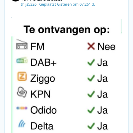
thijs5326
·
Geplaatst
Gisteren om 07:26
1 d.
.