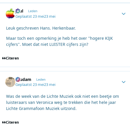
Juul
Autho
Leden
Geplaatst
23 mei
23 mei
Leuk geschreven Hans. Herkenbaar.
Maar toch een opmerking je heb het over "hogere KIJK
cijfers". Moet dat niet LUISTER cijfers zijn?
Citeren
ruudam
Autho
Leden
Geplaatst
23 mei
23 mei
Was de week van de Lichte Muziek ook niet een beetje om
luisteraars van Veronica weg te trekken die het hele jaar
Lichte Grammafoon Muziek uitzond.
Citeren