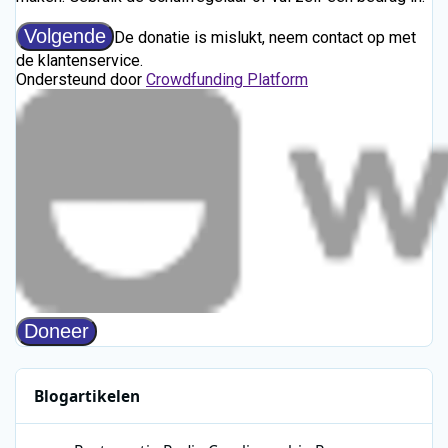
Blogartikelen
Restauratie Radio Caroline-schip Ross Revenge stap dichterbij