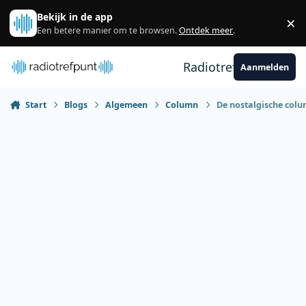
Spring naar bijdragen
Bekijk in de app
×
Sl
Een betere manier om te browsen.
Ontdek meer
.
Radiotrefpunt
Aanmelden
Start
Blogs
Algemeen
Column
De nostalgische colu