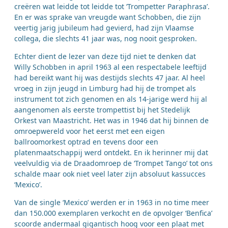
creëren wat leidde tot leidde tot ‘Trompetter Paraphrasa’.
En er was sprake van vreugde want Schobben, die zijn
veertig jarig jubileum had gevierd, had zijn Vlaamse
collega, die slechts 41 jaar was, nog nooit gesproken.
Echter dient de lezer van deze tijd niet te denken dat
Willy Schobben in april 1963 al een respectabele leeftijd
had bereikt want hij was destijds slechts 47 jaar. Al heel
vroeg in zijn jeugd in Limburg had hij de trompet als
instrument tot zich genomen en als 14-jarige werd hij al
aangenomen als eerste trompettist bij het Stedelijk
Orkest van Maastricht. Het was in 1946 dat hij binnen de
omroepwereld voor het eerst met een eigen
ballroomorkest optrad en tevens door een
platenmaatschappij werd ontdekt. En ik herinner mij dat
veelvuldig via de Draadomroep de ‘Trompet Tango’ tot ons
schalde maar ook niet veel later zijn absoluut kassucces
‘Mexico’.
Van de single ‘Mexico’ werden er in 1963 in no time meer
dan 150.000 exemplaren verkocht en de opvolger ‘Benfica’
scoorde andermaal gigantisch hoog voor een plaat met