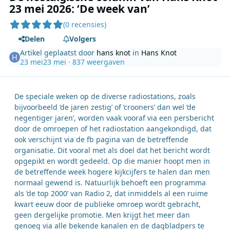
23 mei 2026: ‘De week van’
(0 recensies)
Delen
Volgers
Artikel geplaatst door
hans knot
in
Hans Knot
23 mei
23 mei
· 837 weergaven
De speciale weken op de diverse radiostations, zoals
bijvoorbeeld ‘de jaren zestig’ of ‘crooners’ dan wel ‘de
negentiger jaren’, worden vaak vooraf via een persbericht
door de omroepen of het radiostation aangekondigd, dat
ook verschijnt via de fb pagina van de betreffende
organisatie. Dit vooral met als doel dat het bericht wordt
opgepikt en wordt gedeeld. Op die manier hoopt men in
de betreffende week hogere kijkcijfers te halen dan men
normaal gewend is. Natuurlijk behoeft een programma
als ‘de top 2000’ van Radio 2, dat inmiddels al een ruime
kwart eeuw door de publieke omroep wordt gebracht,
geen dergelijke promotie. Men krijgt het meer dan
genoeg via alle bekende kanalen en de dagbladpers te