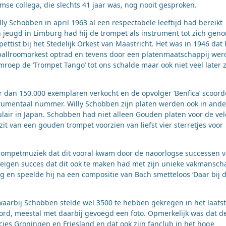
amse collega, die slechts 41 jaar was, nog nooit gesproken.
lly Schobben in april 1963 al een respectabele leeftijd had bereikt
zijn jeugd in Limburg had hij de trompet als instrument tot zich ge
ttist bij het Stedelijk Orkest van Maastricht. Het was in 1946 dat 
ballroomorkest optrad en tevens door een platenmaatschappij wer
mroep de ‘Trompet Tango’ tot ons schalde maar ook niet veel later z
r dan 150.000 exemplaren verkocht en de opvolger ‘Benfica’ scoord
rumentaal nummer. Willy Schobben zijn platen werden ook in ande
lair in Japan. Schobben had niet alleen Gouden platen voor de vel
t van een gouden trompet voorzien van liefst vier sterretjes voor
n trompetmuziek dat dit vooral kwam door de naoorlogse successen 
 eigen succes dat dit ook te maken had met zijn unieke vakmansch
g en speelde hij na een compositie van Bach smetteloos ‘Daar bij d
 waarbij Schobben stelde wel 3500 te hebben gekregen in het laats
rd, meestal met daarbij gevoegd een foto. Opmerkelijk was dat d
ies Groningen en Friesland en dat ook zijn fanclub in het hoge