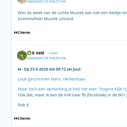
Geplaatst
23 mei
23 mei
Was de week van de Lichte Muziek ook niet een beetje om 
Grammafoon Muziek uitzond.
Citeren
Rob Veld
Leden
Geplaatst
24 mei
24 mei
Op 23-5-2026 om 09:12 zei Juul:
Leuk geschreven Hans. Herkenbaar.
Maar toch een opmerking je heb het over "hogere KIJK cijf
Ook dat, maar ik kan de link naar fb (facebook) in de 60'r
Rob V.
Citeren