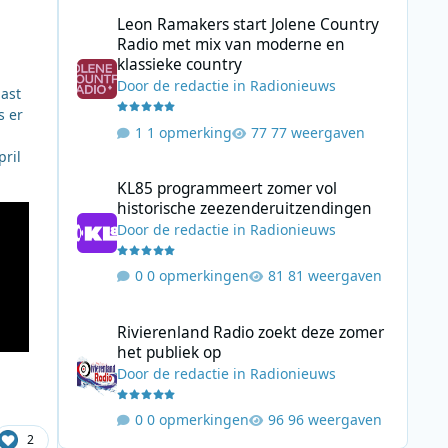
Leon Ramakers start Jolene Country Radio met mix van mo
Leon Ramakers start Jolene Country
Radio met mix van moderne en
klassieke country
Door
de redactie
in
Radionieuws
ast
s er
1 opmerking
77 weergaven
pril
KL85 programmeert zomer vol historische zeezenderuitz
KL85 programmeert zomer vol
historische zeezenderuitzendingen
Door
de redactie
in
Radionieuws
0 opmerkingen
81 weergaven
Rivierenland Radio zoekt deze zomer het publiek op
Rivierenland Radio zoekt deze zomer
het publiek op
Door
de redactie
in
Radionieuws
0 opmerkingen
96 weergaven
2