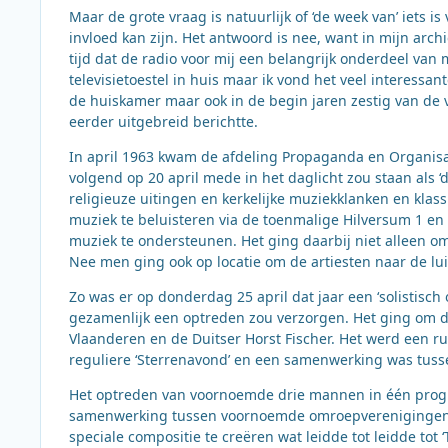
Maar de grote vraag is natuurlijk of ‘de week van’ iets i
invloed kan zijn. Het antwoord is nee, want in mijn arch
tijd dat de radio voor mij een belangrijk onderdeel van
televisietoestel in huis maar ik vond het veel interessan
de huiskamer maar ook in de begin jaren zestig van de 
eerder uitgebreid berichtte.
In april 1963 kwam de afdeling Propaganda en Organisat
volgend op 20 april mede in het daglicht zou staan als 
religieuze uitingen en kerkelijke muziekklanken en klass
muziek te beluisteren via de toenmalige Hilversum 1 en
muziek te ondersteunen. Het ging daarbij niet alleen om
Nee men ging ook op locatie om de artiesten naar de lui
Zo was er op donderdag 25 april dat jaar een ‘solistisch
gezamenlijk een optreden zou verzorgen. Het ging om d
Vlaanderen en de Duitser Horst Fischer. Het werd een 
reguliere ‘Sterrenavond’ en een samenwerking was tus
Het optreden van voornoemde drie mannen in één progr
samenwerking tussen voornoemde omroepverenigingen. T
speciale compositie te creëren wat leidde tot leidde to