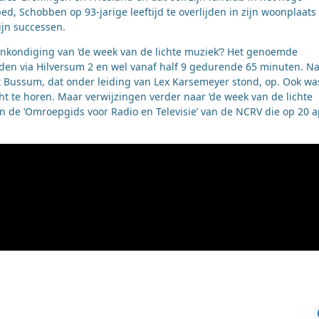
d, Schobben op 93-jarige leeftijd te overlijden in zijn woonplaats
ijn successen.
aankondiging van ‘de week van de lichte muziek’? Het genoemde
n via Hilversum 2 en wel vanaf half 9 gedurende 65 minuten. Na
t Bussum, dat onder leiding van Lex Karsemeyer stond, op. Ook wa
t te horen. Maar verwijzingen verder naar ‘de week van de lichte
an de ‘Omroepgids voor Radio en Televisie’ van de NCRV die op 20 a