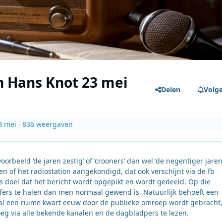
n Hans Knot 23 mei
Delen
Volg
3 mei
· 836 weergaven
orbeeld ‘de jaren zestig’ of ‘crooners’ dan wel ‘de negentiger jaren
 of het radiostation aangekondigd, dat ook verschijnt via de fb
ls doel dat het bericht wordt opgepikt en wordt gedeeld. Op die
fers te halen dan men normaal gewend is. Natuurlijk behoeft een
 al een ruime kwart eeuw door de publieke omroep wordt gebracht
eg via alle bekende kanalen en de dagbladpers te lezen.