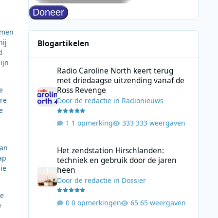
nomen
hij
Blogartikelen
d
Radio Caroline North keert terug met driedaagse uitzend
ijn
Radio Caroline North keert terug
met driedaagse uitzending vanaf de
Ross Revenge
e
re
Door
de redactie
in
Radionieuws
e
1 opmerking
333 weergaven
Het zendstation Hirschlanden: techniek en gebruik door 
van
Het zendstation Hirschlanden:
ap
techniek en gebruik door de jaren
ie
heen
Door
de redactie
in
Dossier
te
0 opmerkingen
65 weergaven
e