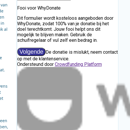
 van
de
een
 in
k al
te
at.
vens
t
et
 een
bben,