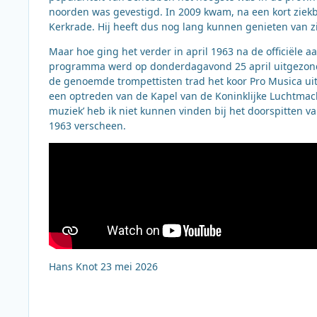
noorden was gevestigd. In 2009 kwam, na een kort ziekbe
Kerkrade. Hij heeft dus nog lang kunnen genieten van z
Maar hoe ging het verder in april 1963 na de officiële 
programma werd op donderdagavond 25 april uitgezonde
de genoemde trompettisten trad het koor Pro Musica ui
een optreden van de Kapel van de Koninklijke Luchtmach
muziek’ heb ik niet kunnen vinden bij het doorspitten v
1963 verscheen.
Hans Knot 23 mei 2026