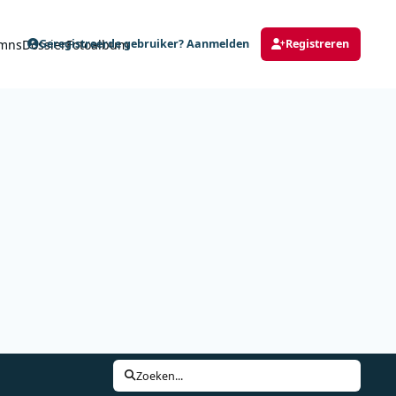
mns
Dossier
Fotoalbum
Geregistreerde gebruiker? Aanmelden
Registreren
Zoeken...