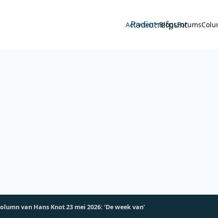
Radiotrefpunt
Activiteit
Blogs
Forums
Colu
column van Hans Knot 23 mei 2026: ‘De week van’