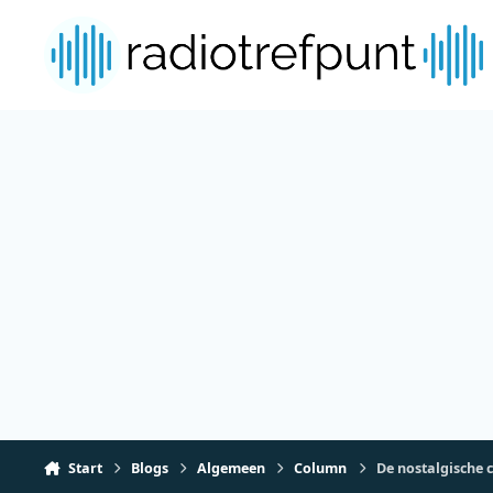
Spring naar bijdragen
Start
Blogs
Algemeen
Column
De nostalgische 