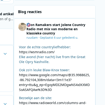
Blog reacties
d artikel
De nostalgische column van Hans Knot 6 juni 2026: Storingen of geen storingen, een reconstructie
Leon Ramakers start Jolene Country
Radio met mix van moderne en
klassieke country
ruudam
·
Geplaatst
6 uur geleden
6 u.
Voor de echte countryliefhebber:
Author stats
https://wsmradio.com/
Elke avond (hier nacht) live from the Great
Ole Opry Nashville.
Ook zo'n leuke Blaw-Knox tower:
https://www.google.com/maps/@35.9988625,
-86.792104,308m/data=!3m1!1e3?
entry=ttu&g_ep=EgoyMDI2MDgwNS4xIKXMD
SoASAFQAw%3D%3D
Bezoekje aan de site:
Author stats
https://www.radioworld.com/columns-and-