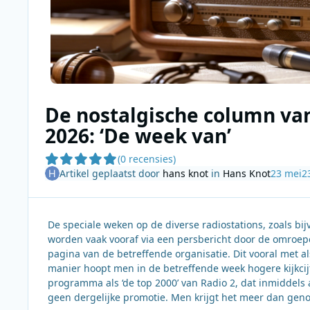
De nostalgische column va
2026: ‘De week van’
(0 recensies)
Artikel geplaatst door
hans knot
in
Hans Knot
23 mei
2
De speciale weken op de diverse radiostations, zoals bijvo
worden vaak vooraf via een persbericht door de omroepen
pagina van de betreffende organisatie. Dit vooral met a
manier hoopt men in de betreffende week hogere kijkcij
programma als ‘de top 2000’ van Radio 2, dat inmiddels
geen dergelijke promotie. Men krijgt het meer dan geno