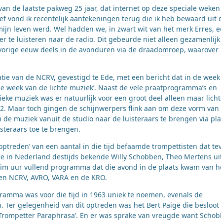
s van de laatste pakweg 25 jaar, dat internet op deze speciale weken
ief vond ik recentelijk aantekeningen terug die ik heb bewaard uit 
 mijn leven werd. Wel hadden we, in zwart wit van het merk Erres, 
ter te luisteren naar de radio. Dit gebeurde niet alleen gezamenlijk
vorige eeuw deels in de avonduren via de draadomroep, waarover i
ie van de NCRV, gevestigd te Ede, met een bericht dat in de week
‘de week van de lichte muziek’. Naast de vele praatprogramma’s en
ieke muziek was er natuurlijk voor een groot deel alleen maar lich
 2. Maar toch gingen de schijnwerpers flink aan om deze vorm van
 de muziek vanuit de studio naar de luisteraars te brengen via pla
steraars toe te brengen.
 optreden’ van een aantal in die tijd befaamde trompettisten dat te
e in Nederland destijds bekende Willy Schobben, Theo Mertens ui
ruim uur vullend programma dat die avond in de plaats kwam van h
sen NCRV, AVRO, VARA en de KRO.
amma was voor die tijd in 1963 uniek te noemen, evenals de
er gelegenheid van dit optreden was het Bert Paige die besloot
t ‘Trompetter Paraphrasa’. En er was sprake van vreugde want Scho