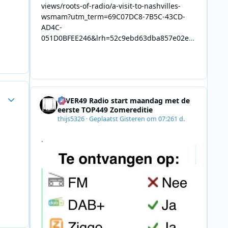
views/roots-of-radio/a-visit-to-nashvilles-
wsmam?utm_term=69C07DC8-7B5C-43CD-
AD4C-
051D0BFEE246&lrh=52c9ebd63dba857e02ec
34def61fb57ae9c943943efa8430daaa94f39e5
3e11b&utm_campaign=0028F35E-226C-4B60-
AC88-
AB2831C8A639&utm_medium=email&utm_co
ntent=492E7A06-2B42-4737-B74D-
Author stats
4EVER49 Radio start maandag met de
8F09201A140D&utm_source=SmartBrief
eerste TOP449 Zomereditie
thijs5326
·
Geplaatst
Gisteren om 07:26
1 d.
.