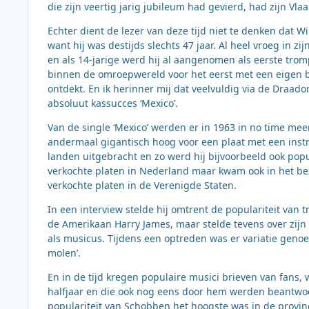
die zijn veertig jarig jubileum had gevierd, had zijn Vla
Echter dient de lezer van deze tijd niet te denken dat Wi
want hij was destijds slechts 47 jaar. Al heel vroeg in 
en als 14-jarige werd hij al aangenomen als eerste trompe
binnen de omroepwereld voor het eerst met een eigen 
ontdekt. En ik herinner mij dat veelvuldig via de Draado
absoluut kassucces ‘Mexico’.
Van de single ‘Mexico’ werden er in 1963 in no time mee
andermaal gigantisch hoog voor een plaat met een inst
landen uitgebracht en zo werd hij bijvoorbeeld ook popu
verkochte platen in Nederland maar kwam ook in het bezi
verkochte platen in de Verenigde Staten.
In een interview stelde hij omtrent de populariteit va
de Amerikaan Harry James, maar stelde tevens over zijn
als musicus. Tijdens een optreden was er variatie genoe
molen’.
En in de tijd kregen populaire musici brieven van fans,
halfjaar en die ook nog eens door hem werden beantwoo
populariteit van Schobben het hoogste was in de provinc