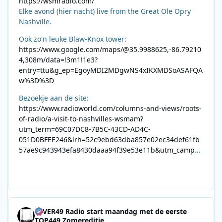
https://wsmradio.com/
Elke avond (hier nacht) live from the Great Ole Opry
Nashville.
Ook zo'n leuke Blaw-Knox tower:
https://www.google.com/maps/@35.9988625,-86.79210
4,308m/data=!3m1!1e3?
entry=ttu&g_ep=EgoyMDI2MDgwNS4xIKXMDSoASAFQA
w%3D%3D
Bezoekje aan de site:
https://www.radioworld.com/columns-and-views/roots-
of-radio/a-visit-to-nashvilles-wsmam?
utm_term=69C07DC8-7B5C-43CD-AD4C-
051D0BFEE246&lrh=52c9ebd63dba857e02ec34def61fb
57ae9c943943efa8430daaa94f39e53e11b&utm_campai
gn=0028F35E-226C-4B60-AC88-
AB2831C8A639&utm_medium=email&utm_content=492
E7A06-2B42-4737-B74D-
8F09201A140D&utm_source=SmartBrief
4EVER49 Radio start maandag met de eerste
TOP449 Zomereditie