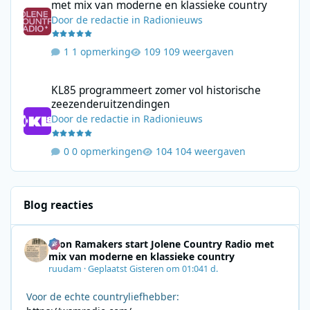
met mix van moderne en klassieke country
Door
de redactie
in
Radionieuws
1 opmerking
109 weergaven
KL85 programmeert zomer vol historische zeezenderuitzending
KL85 programmeert zomer vol historische
zeezenderuitzendingen
Door
de redactie
in
Radionieuws
0 opmerkingen
104 weergaven
Blog reacties
Leon Ramakers start Jolene Country Radio met
mix van moderne en klassieke country
ruudam
·
Geplaatst
Gisteren om 01:04
1 d.
Voor de echte countryliefhebber: