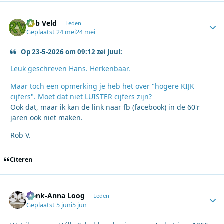
Rob Veld
Autho
Leden
Geplaatst
24 mei
24 mei
Op 23-5-2026 om 09:12 zei Juul:
Leuk geschreven Hans. Herkenbaar.
Maar toch een opmerking je heb het over "hogere KIJK
cijfers". Moet dat niet LUISTER cijfers zijn?
Ook dat, maar ik kan de link naar fb (facebook) in de 60'r
jaren ook niet maken.
Rob V.
Citeren
Henk-Anna Loog
Autho
Leden
Geplaatst
5 juni
5 jun