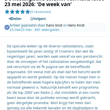
23 mei 2026: ‘De week van’
(0 recensies)
Delen
Volgers
Artikel geplaatst door
hans knot
in
Hans Knot
23 mei
23 mei
· 841 weergaven
De speciale weken op de diverse radiostations, zoals
bijvoorbeeld ‘de jaren zestig’ of ‘crooners’ dan wel ‘de
negentiger jaren’, worden vaak vooraf via een persbericht
door de omroepen of het radiostation aangekondigd, dat
ook verschijnt via de fb pagina van de betreffende
organisatie. Dit vooral met als doel dat het bericht wordt
opgepikt en wordt gedeeld. Op die manier hoopt men in
de betreffende week hogere kijkcijfers te halen dan men
normaal gewend is. Natuurlijk behoeft een programma
als ‘de top 2000’ van Radio 2, dat inmiddels al een ruime
kwart eeuw door de publieke omroep wordt gebracht,
geen dergelijke promotie. Men krijgt het meer dan
genoeg via alle bekende kanalen en de dagbladpers te