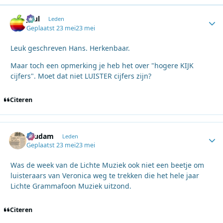
Juul
Autho
Leden
Geplaatst
23 mei
23 mei
Leuk geschreven Hans. Herkenbaar.
Maar toch een opmerking je heb het over "hogere KIJK
cijfers". Moet dat niet LUISTER cijfers zijn?
Citeren
ruudam
Autho
Leden
Geplaatst
23 mei
23 mei
Was de week van de Lichte Muziek ook niet een beetje om
luisteraars van Veronica weg te trekken die het hele jaar
Lichte Grammafoon Muziek uitzond.
Citeren