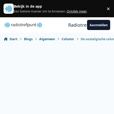
Spring naar bijdragen
Bekijk in de app
×
Sl
Een betere manier om te browsen.
Ontdek meer
.
Radiotrefpunt
Aanmelden
Start
Blogs
Algemeen
Column
De nostalgische colu