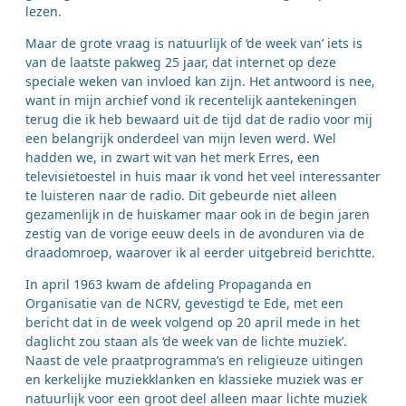
lezen.
Maar de grote vraag is natuurlijk of ‘de week van’ iets is
van de laatste pakweg 25 jaar, dat internet op deze
speciale weken van invloed kan zijn. Het antwoord is nee,
want in mijn archief vond ik recentelijk aantekeningen
terug die ik heb bewaard uit de tijd dat de radio voor mij
een belangrijk onderdeel van mijn leven werd. Wel
hadden we, in zwart wit van het merk Erres, een
televisietoestel in huis maar ik vond het veel interessanter
te luisteren naar de radio. Dit gebeurde niet alleen
gezamenlijk in de huiskamer maar ook in de begin jaren
zestig van de vorige eeuw deels in de avonduren via de
draadomroep, waarover ik al eerder uitgebreid berichtte.
In april 1963 kwam de afdeling Propaganda en
Organisatie van de NCRV, gevestigd te Ede, met een
bericht dat in de week volgend op 20 april mede in het
daglicht zou staan als ‘de week van de lichte muziek’.
Naast de vele praatprogramma’s en religieuze uitingen
en kerkelijke muziekklanken en klassieke muziek was er
natuurlijk voor een groot deel alleen maar lichte muziek