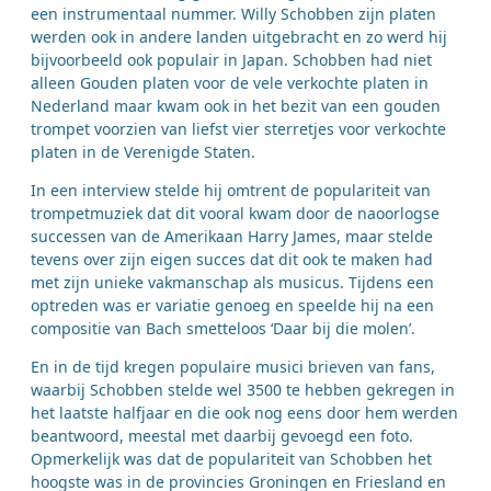
een instrumentaal nummer. Willy Schobben zijn platen
werden ook in andere landen uitgebracht en zo werd hij
bijvoorbeeld ook populair in Japan. Schobben had niet
alleen Gouden platen voor de vele verkochte platen in
Nederland maar kwam ook in het bezit van een gouden
trompet voorzien van liefst vier sterretjes voor verkochte
platen in de Verenigde Staten.
In een interview stelde hij omtrent de populariteit van
trompetmuziek dat dit vooral kwam door de naoorlogse
successen van de Amerikaan Harry James, maar stelde
tevens over zijn eigen succes dat dit ook te maken had
met zijn unieke vakmanschap als musicus. Tijdens een
optreden was er variatie genoeg en speelde hij na een
compositie van Bach smetteloos ‘Daar bij die molen’.
En in de tijd kregen populaire musici brieven van fans,
waarbij Schobben stelde wel 3500 te hebben gekregen in
het laatste halfjaar en die ook nog eens door hem werden
beantwoord, meestal met daarbij gevoegd een foto.
Opmerkelijk was dat de populariteit van Schobben het
hoogste was in de provincies Groningen en Friesland en