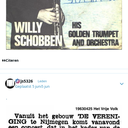
Citeren
thijs5326
Autho
Leden
Geplaatst
5 juni
5 jun
.