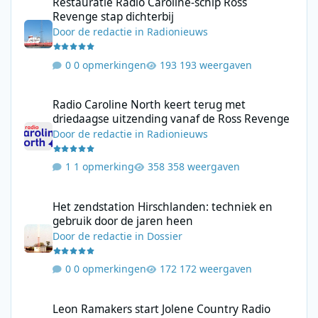
Restauratie Radio Caroline-schip Ross
Revenge stap dichterbij
Door
de redactie
in
Radionieuws
0 opmerkingen
193 weergaven
Radio Caroline North keert terug met driedaagse uitzending va
Radio Caroline North keert terug met
driedaagse uitzending vanaf de Ross Revenge
Door
de redactie
in
Radionieuws
1 opmerking
358 weergaven
Het zendstation Hirschlanden: techniek en gebruik door de jar
Het zendstation Hirschlanden: techniek en
gebruik door de jaren heen
Door
de redactie
in
Dossier
0 opmerkingen
172 weergaven
Leon Ramakers start Jolene Country Radio met mix van moderne 
Leon Ramakers start Jolene Country Radio