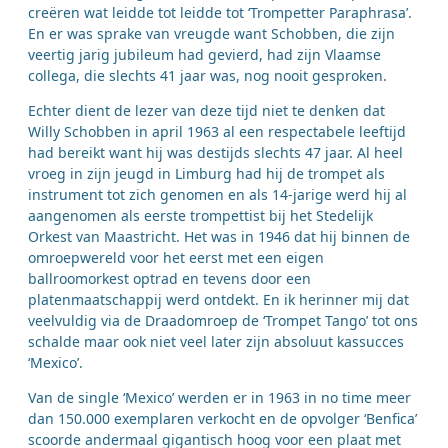
creëren wat leidde tot leidde tot ‘Trompetter Paraphrasa’.
En er was sprake van vreugde want Schobben, die zijn
veertig jarig jubileum had gevierd, had zijn Vlaamse
collega, die slechts 41 jaar was, nog nooit gesproken.
Echter dient de lezer van deze tijd niet te denken dat
Willy Schobben in april 1963 al een respectabele leeftijd
had bereikt want hij was destijds slechts 47 jaar. Al heel
vroeg in zijn jeugd in Limburg had hij de trompet als
instrument tot zich genomen en als 14-jarige werd hij al
aangenomen als eerste trompettist bij het Stedelijk
Orkest van Maastricht. Het was in 1946 dat hij binnen de
omroepwereld voor het eerst met een eigen
ballroomorkest optrad en tevens door een
platenmaatschappij werd ontdekt. En ik herinner mij dat
veelvuldig via de Draadomroep de ‘Trompet Tango’ tot ons
schalde maar ook niet veel later zijn absoluut kassucces
‘Mexico’.
Van de single ‘Mexico’ werden er in 1963 in no time meer
dan 150.000 exemplaren verkocht en de opvolger ‘Benfica’
scoorde andermaal gigantisch hoog voor een plaat met