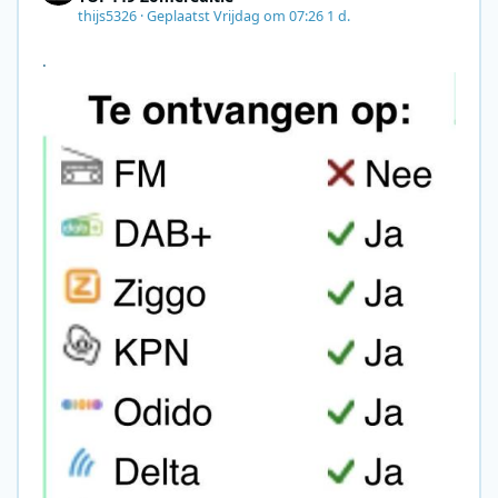
thijs5326
·
Geplaatst
Vrijdag om 07:26
1 d.
.