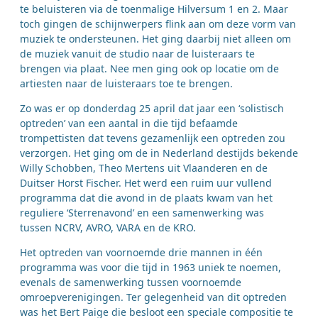
te beluisteren via de toenmalige Hilversum 1 en 2. Maar
toch gingen de schijnwerpers flink aan om deze vorm van
muziek te ondersteunen. Het ging daarbij niet alleen om
de muziek vanuit de studio naar de luisteraars te
brengen via plaat. Nee men ging ook op locatie om de
artiesten naar de luisteraars toe te brengen.
Zo was er op donderdag 25 april dat jaar een ‘solistisch
optreden’ van een aantal in die tijd befaamde
trompettisten dat tevens gezamenlijk een optreden zou
verzorgen. Het ging om de in Nederland destijds bekende
Willy Schobben, Theo Mertens uit Vlaanderen en de
Duitser Horst Fischer. Het werd een ruim uur vullend
programma dat die avond in de plaats kwam van het
reguliere ‘Sterrenavond’ en een samenwerking was
tussen NCRV, AVRO, VARA en de KRO.
Het optreden van voornoemde drie mannen in één
programma was voor die tijd in 1963 uniek te noemen,
evenals de samenwerking tussen voornoemde
omroepverenigingen. Ter gelegenheid van dit optreden
was het Bert Paige die besloot een speciale compositie te