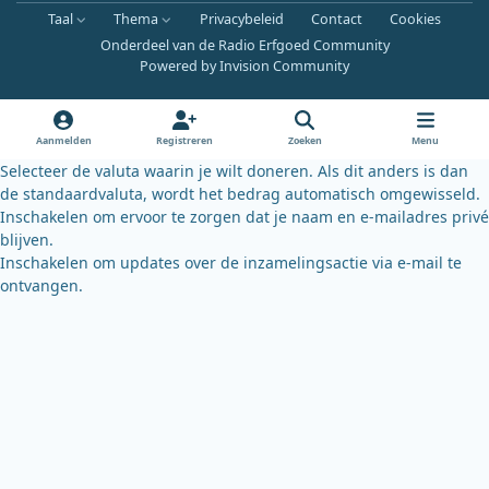
a
o
l
Taal
Thema
Privacybeleid
Contact
Cookies
c
u
u
Onderdeel van de Radio Erfgoed Community
e
t
e
Powered by
Invision Community
b
u
s
o
b
k
o
e
y
Aanmelden
Registreren
Zoeken
Menu
k
Selecteer de valuta waarin je wilt doneren. Als dit anders is dan
de standaardvaluta, wordt het bedrag automatisch omgewisseld.
Inschakelen om ervoor te zorgen dat je naam en e-mailadres privé
blijven.
Inschakelen om updates over de inzamelingsactie via e-mail te
ontvangen.