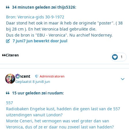
34 minuten geleden zei thijs5326:
Bron: Veronica-gids 30-9-1972
Daar stond het ook in maar ik heb de originele "poster". ( 38
bij 28 cm ). En het Veronica blad gebruikte die.
Dus de bron is "EBU - Veronica". Nu archief Norderney.
7 juni
7 jun
bewerkt door Juul
Citeren
1
Vincent
Autho
Administratoren
Geplaatst
8 juni
8 jun
15 uur geleden zei ruudam:
557
Radiobaken Engelse kust, hadden die geen last van de 557
uitzendingen vanuit London?
Monte Ceneri, het vermogen was veel groter dan van
Veronica, dus of ze er daar nou zoveel last van hadden?