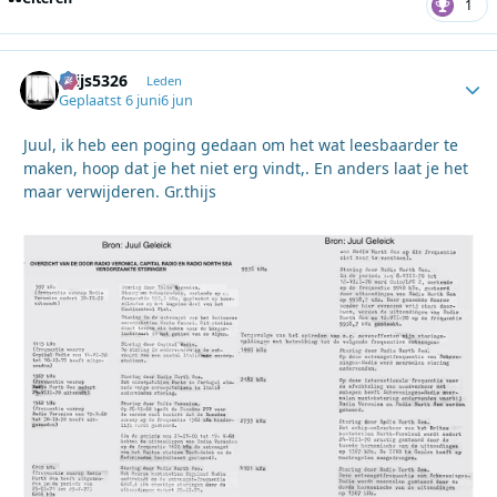
1
thijs5326
Autho
Leden
Geplaatst
6 juni
6 jun
Juul, ik heb een poging gedaan om het wat leesbaarder te
maken, hoop dat je het niet erg vindt,. En anders laat je het
maar verwijderen. Gr.thijs