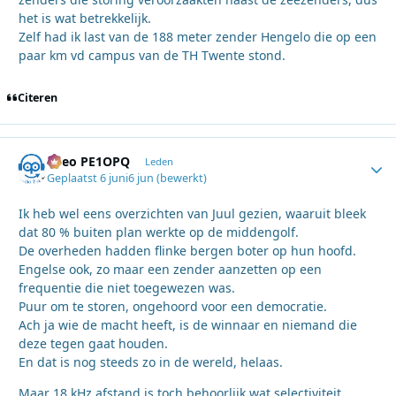
het is wat betrekkelijk.
Zelf had ik last van de 188 meter zender Hengelo die op een
paar km vd campus van de TH Twente stond.
Citeren
Theo PE1OPQ
Autho
Leden
Geplaatst
6 juni
6 jun
(bewerkt)
Ik heb wel eens overzichten van Juul gezien, waaruit bleek
dat 80 % buiten plan werkte op de middengolf.
De overheden hadden flinke bergen boter op hun hoofd.
Engelse ook, zo maar een zender aanzetten op een
frequentie die niet toegewezen was.
Puur om te storen, ongehoord voor een democratie.
Ach ja wie de macht heeft, is de winnaar en niemand die
deze tegen gaat houden.
En dat is nog steeds zo in de wereld, helaas.
Maar 18 kHz afstand is toch behoorlijk wat selectiviteit