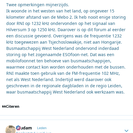
Twee opmerkingen mijnerzijds.
Ik woonde in het westen van het land, op ongeveer 15
kilometer afstand van de Mebo 2. Ik heb nooit enige storing
door RNI op 1232 kHz ondervonden op het signaal van
Hilversum 3 op 1250 kHz. Daarover is op dit forum al eerder
een discussie gevoerd. Overigens was de frequentie 1232
kHz toegewezen aan Tsjechoslowakije, niet aan Hongarije.
Busmaatschappij West Nederland ondervond inderdaad
storing op het zogenaamde ESOfoon-net. Dat was een
mobilofoonnet ten behoeve van busmaatschappijen,
waarmee contact kon worden onderhouden met de bussen.
RNI maakte toen gebruik van de FM-frequentie 102 MHz,
net als West Nederland. Indertijd werd daarover ook
geschreven in de regionale dagbladen in de regio Leiden,
waar busmaatschappij West Nederland ook werkzaam was.
Citeren
ruudam
Autho
Leden