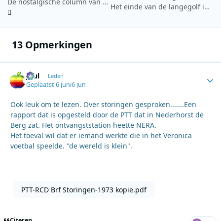
De nostalgische column van Hans Knot 23 mei 2026: ‘De week van’
Het einde van de langegolf in Europa nadert zijn voltooiing
13 Opmerkingen
Juul
Autho
Leden
Geplaatst
6 juni
6 jun
Ook leuk om te lezen. Over storingen gesproken.......Een
rapport dat is opgesteld door de PTT dat in Nederhorst de
Berg zat. Het ontvangststation heette NERA.
Het toeval wil dat er iemand werkte die in het Veronica
voetbal speelde. "de wereld is klein".
PTT-RCD Brf Storingen-1973 kopie.pdf
Citeren