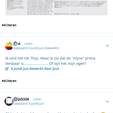
Citeren
Juul
Autho
Leden
Geplaatst
6 juni
6 jun
(bewerkt)
Ik vind het OK Thijs. Maar ik zie dat de "mijne" prima
leesbaar is........................ Of zijn het mijn ogen?
6 juni
6 jun
bewerkt door Juul
Citeren
thijs5326
Autho
Leden
Geplaatst
6 juni
6 jun