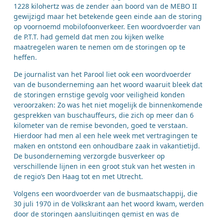
1228 kilohertz was de zender aan boord van de MEBO II
gewijzigd maar het betekende geen einde aan de storing
op voornoemd mobilofoonverkeer. Een woordvoerder van
de P.T.T. had gemeld dat men zou kijken welke
maatregelen waren te nemen om de storingen op te
heffen.
De journalist van het Parool liet ook een woordvoerder
van de busonderneming aan het woord waaruit bleek dat
de storingen ernstige gevolg voor veiligheid konden
veroorzaken: Zo was het niet mogelijk de binnenkomende
gesprekken van buschauffeurs, die zich op meer dan 6
kilometer van de remise bevonden, goed te verstaan.
Hierdoor had men al een hele week met vertragingen te
maken en ontstond een onhoudbare zaak in vakantietijd.
De busonderneming verzorgde busverkeer op
verschillende lijnen in een groot stuk van het westen in
de regio’s Den Haag tot en met Utrecht.
Volgens een woordvoerder van de busmaatschappij, die
30 juli 1970 in de Volkskrant aan het woord kwam, werden
door de storingen aansluitingen gemist en was de