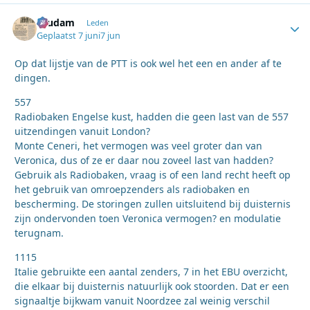
ruudam
Autho
Leden
Geplaatst
7 juni
7 jun
Op dat lijstje van de PTT is ook wel het een en ander af te
dingen.
557
Radiobaken Engelse kust, hadden die geen last van de 557
uitzendingen vanuit London?
Monte Ceneri, het vermogen was veel groter dan van
Veronica, dus of ze er daar nou zoveel last van hadden?
Gebruik als Radiobaken, vraag is of een land recht heeft op
het gebruik van omroepzenders als radiobaken en
bescherming. De storingen zullen uitsluitend bij duisternis
zijn ondervonden toen Veronica vermogen? en modulatie
terugnam.
1115
Italie gebruikte een aantal zenders, 7 in het EBU overzicht,
die elkaar bij duisternis natuurlijk ook stoorden. Dat er een
signaaltje bijkwam vanuit Noordzee zal weinig verschil