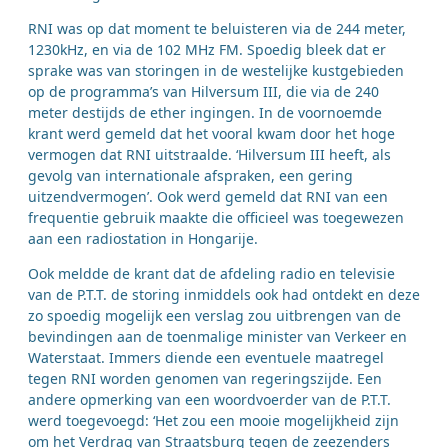
RNI was op dat moment te beluisteren via de 244 meter,
1230kHz, en via de 102 MHz FM. Spoedig bleek dat er
sprake was van storingen in de westelijke kustgebieden
op de programma’s van Hilversum III, die via de 240
meter destijds de ether ingingen. In de voornoemde
krant werd gemeld dat het vooral kwam door het hoge
vermogen dat RNI uitstraalde. ‘Hilversum III heeft, als
gevolg van internationale afspraken, een gering
uitzendvermogen’. Ook werd gemeld dat RNI van een
frequentie gebruik maakte die officieel was toegewezen
aan een radiostation in Hongarije.
Ook meldde de krant dat de afdeling radio en televisie
van de P.T.T. de storing inmiddels ook had ontdekt en deze
zo spoedig mogelijk een verslag zou uitbrengen van de
bevindingen aan de toenmalige minister van Verkeer en
Waterstaat. Immers diende een eventuele maatregel
tegen RNI worden genomen van regeringszijde. Een
andere opmerking van een woordvoerder van de P.T.T.
werd toegevoegd: ‘Het zou een mooie mogelijkheid zijn
om het Verdrag van Straatsburg tegen de zeezenders