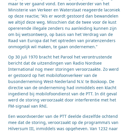
maar te ver gaand vond. Een woordvoerder van het
Ministerie van Verkeer en Waterstaat reageerde laconiek
op deze reactie; “Als er wordt gestoord dan bewandelen
we altijd deze weg. Misschien dat de twee voor de kust
opererende illegale zenders nu aanleiding kunnen zijn
om bij wetsontwerp, op basis van het Verdrag van de
Raad van Europa dat het optreden van piratenzenders
onmogelijk wil maken, te gaan ondernemen.”
Op 30 juli 1970 bracht het Parool het verontrustende
bericht dat de uitzendingen van Radio Nordsee
International nog meer storingen veroorzaakte. Zo werd
er gestoord op het mobilofoonverkeer van de
busonderneming West-Nederland N.V. te Boskoop. De
directie van de onderneming had inmiddels een klacht
ingediend bij mobilofoondienst van de PTT. In dit geval
werd de storing veroorzaakt door interferentie met het
FM-signaal van RNI.
Een woordvoerder van de PTT deelde diezelfde ochtend
mee dat de storing, veroorzaakt op de programma’s van
Hilversum III, inmiddels was opgeheven. Van 1232 naar