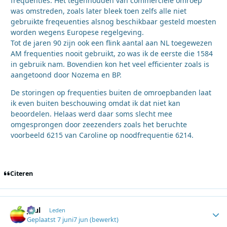
frequenties. Het tegenhouden van commerciele omroep
was omstreden, zoals later bleek toen zelfs alle niet
gebruikte freqeuenties alsnog beschikbaar gesteld moesten
worden wegens Europese regelgeving.
Tot de jaren 90 zijn ook een flink aantal aan NL toegewezen
AM frequenties nooit gebruikt, zo was ik de eerste die 1584
in gebruik nam. Bovendien kon het veel efficienter zoals is
aangetoond door Nozema en BP.
De storingen op frequenties buiten de omroepbanden laat
ik even buiten beschouwing omdat ik dat niet kan
beoordelen. Helaas werd daar soms slecht mee
omgesprongen door zeezenders zoals het beruchte
voorbeeld 6215 van Caroline op noodfrequentie 6214.
Citeren
Juul
Autho
Leden
Geplaatst
7 juni
7 jun
(bewerkt)