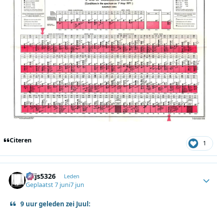
Citeren
1
thijs5326
Autho
Leden
Geplaatst
7 juni
7 jun
9 uur geleden zei Juul: