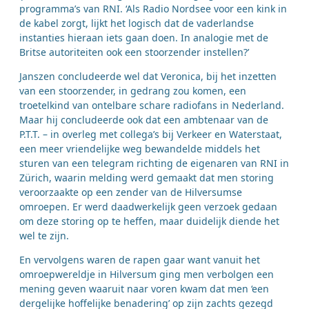
programma’s van RNI. ‘Als Radio Nordsee voor een kink in
de kabel zorgt, lijkt het logisch dat de vaderlandse
instanties hieraan iets gaan doen. In analogie met de
Britse autoriteiten ook een stoorzender instellen?’
Janszen concludeerde wel dat Veronica, bij het inzetten
van een stoorzender, in gedrang zou komen, een
troetelkind van ontelbare schare radiofans in Nederland.
Maar hij concludeerde ook dat een ambtenaar van de
P.T.T. – in overleg met collega’s bij Verkeer en Waterstaat,
een meer vriendelijke weg bewandelde middels het
sturen van een telegram richting de eigenaren van RNI in
Zürich, waarin melding werd gemaakt dat men storing
veroorzaakte op een zender van de Hilversumse
omroepen. Er werd daadwerkelijk geen verzoek gedaan
om deze storing op te heffen, maar duidelijk diende het
wel te zijn.
En vervolgens waren de rapen gaar want vanuit het
omroepwereldje in Hilversum ging men verbolgen een
mening geven waaruit naar voren kwam dat men ‘een
dergelijke hoffelijke benadering’ op zijn zachts gezegd