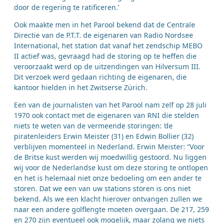
door de regering te ratificeren.’
Ook maakte men in het Parool bekend dat de Centrale
Directie van de P.T.T. de eigenaren van Radio Nordsee
International, het station dat vanaf het zendschip MEBO
II actief was, gevraagd had de storing op te heffen die
veroorzaakt werd op de uitzendingen van Hilversum III.
Dit verzoek werd gedaan richting de eigenaren, die
kantoor hielden in het Zwitserse Zürich.
Een van de journalisten van het Parool nam zelf op 28 juli
1970 ook contact met de eigenaren van RNI die stelden
niets te weten van de vermeende storingen: ‘de
piratenleiders Erwin Meister (31) en Edwin Bollier (32)
verblijven momenteel in Nederland. Erwin Meister: “Voor
de Britse kust werden wij moedwillig gestoord. Nu liggen
wij voor de Nederlandse kust om deze storing te ontlopen
en het is helemaal niet onze bedoeling om een ander te
storen. Dat we een van uw stations storen is ons niet
bekend. Als we een klacht hierover ontvangen zullen we
naar een andere golflengte moeten overgaan. De 217, 259
en 270 zijn eventueel ook mogelijk, maar zolang we niets