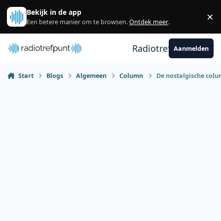
Spring naar bijdragen
Bekijk in de app
×
Sl
Een betere manier om te browsen.
Ontdek meer
.
Radiotrefpunt
Aanmelden
Start
Blogs
Algemeen
Column
De nostalgische colu