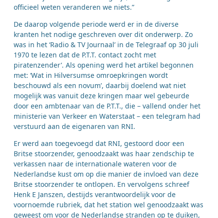
officieel weten veranderen we niets.”
De daarop volgende periode werd er in de diverse
kranten het nodige geschreven over dit onderwerp. Zo
was in het ‘Radio & TV Journaal’ in de Telegraaf op 30 juli
1970 te lezen dat de P.T.T. contact zocht met
piratenzender’. Als opening werd het artikel begonnen
met: ‘Wat in Hilversumse omroepkringen wordt
beschouwd als een novum’, daarbij doelend wat niet
mogelijk was vanuit deze kringen maar wel gebeurde
door een ambtenaar van de P.T.T., die – vallend onder het
ministerie van Verkeer en Waterstaat – een telegram had
verstuurd aan de eigenaren van RNI.
Er werd aan toegevoegd dat RNI, gestoord door een
Britse stoorzender, genoodzaakt was haar zendschip te
verkassen naar de internationale wateren voor de
Nederlandse kust om op die manier de invloed van deze
Britse stoorzender te ontlopen. En vervolgens schreef
Henk E Janszen, destijds verantwoordelijk voor de
voornoemde rubriek, dat het station wel genoodzaakt was
geweest om voor de Nederlandse stranden op te duiken,