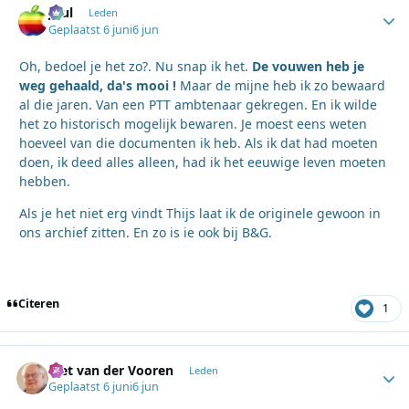
Juul
Autho
Leden
Geplaatst
6 juni
6 jun
Oh, bedoel je het zo?. Nu snap ik het.
De vouwen heb je
weg gehaald, da's mooi !
Maar de mijne heb ik zo bewaard
al die jaren. Van een PTT ambtenaar gekregen. En ik wilde
het zo historisch mogelijk bewaren. Je moest eens weten
hoeveel van die documenten ik heb. Als ik dat had moeten
doen, ik deed alles alleen, had ik het eeuwige leven moeten
hebben.
Als je het niet erg vindt Thijs laat ik de originele gewoon in
ons archief zitten. En zo is ie ook bij B&G.
Citeren
1
Piet van der Vooren
Autho
Leden
Geplaatst
6 juni
6 jun