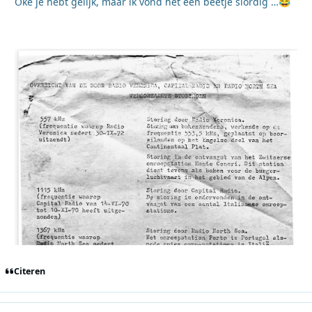
Oké je hebt gelijk, maar ik vond het een beetje slordig …
😂
Citeren