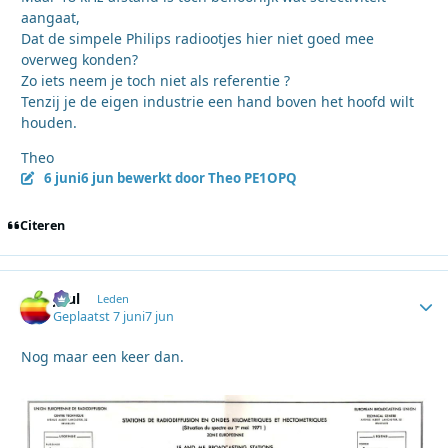
aangaat,
Dat de simpele Philips radiootjes hier niet goed mee
overweg konden?
Zo iets neem je toch niet als referentie ?
Tenzij je de eigen industrie een hand boven het hoofd wilt
houden.
Theo
6 juni
6 jun
bewerkt door Theo PE1OPQ
Citeren
Juul
Autho
Leden
Geplaatst
7 juni
7 jun
Nog maar een keer dan.