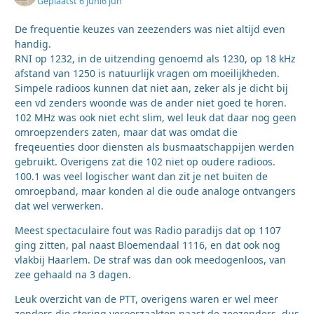
Geplaatst
6 juni
6 jun
De frequentie keuzes van zeezenders was niet altijd even
handig.
RNI op 1232, in de uitzending genoemd als 1230, op 18 kHz
afstand van 1250 is natuurlijk vragen om moeilijkheden.
Simpele radioos kunnen dat niet aan, zeker als je dicht bij
een vd zenders woonde was de ander niet goed te horen.
102 MHz was ook niet echt slim, wel leuk dat daar nog geen
omroepzenders zaten, maar dat was omdat die
freqeuenties door diensten als busmaatschappijen werden
gebruikt. Overigens zat die 102 niet op oudere radioos.
100.1 was veel logischer want dan zit je net buiten de
omroepband, maar konden al die oude analoge ontvangers
dat wel verwerken.
Meest spectaculaire fout was Radio paradijs dat op 1107
ging zitten, pal naast Bloemendaal 1116, en dat ook nog
vlakbij Haarlem. De straf was dan ook meedogenloos, van
zee gehaald na 3 dagen.
Leuk overzicht van de PTT, overigens waren er wel meer
zenders die storing veroorzaakten naast de zeezenders, dus