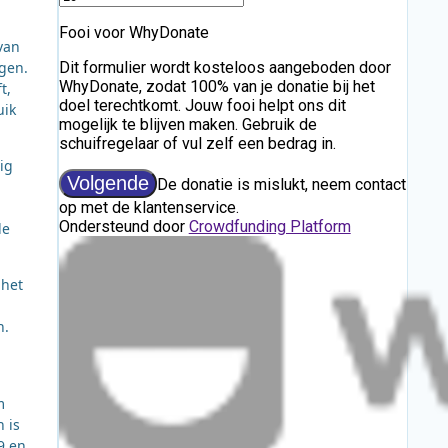
van
ngen.
t,
uik
ig
de
 het
h.
m
 is
9 en