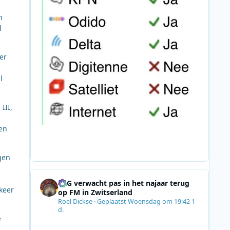
n
n
l
er
l
III,
en
gen
SRG verwacht pas in het najaar terug
keer
op FM in Zwitserland
Roel Dickse
·
Geplaatst
Woensdag om 19:42
1
d.
e