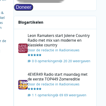
o &
ikel
Blogartikelen
as
en
Leon Ramakers start Jolene Country Radio met mix van mo
Leon Ramakers start Jolene Country
Radio met mix van moderne en
r de
klassieke country
Door
de redactie
in
Radionieuws
t
0 opmerkingen
20 weergaven
4EVER49 Radio start maandag met de eerste TOP449 Zome
4EVER49 Radio start maandag met
de eerste TOP449 Zomereditie
Door
de redactie
in
Radionieuws
1 opmerking
69 weergaven
Extra Gold duikt terug naar 1966 met zeezenders, Top 40