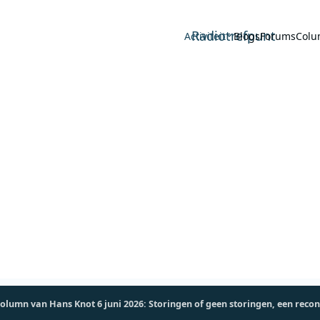
Radiotrefpunt
Activiteit
Blogs
Forums
Colu
column van Hans Knot 6 juni 2026: Storingen of geen storingen, een recon