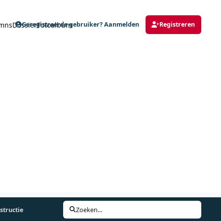
mns
Dossier
Fotoalbum
Geregistreerde gebruiker? Aanmelden
Registreren
structie
Zoeken...