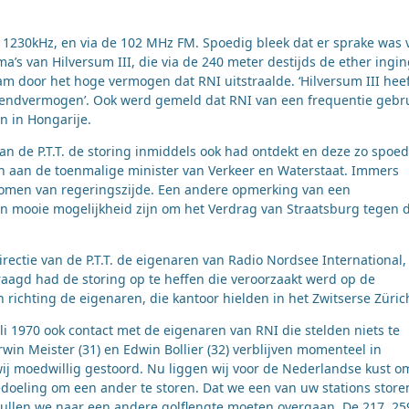
 1230kHz, en via de 102 MHz FM. Spoedig bleek dat er sprake was 
’s van Hilversum III, die via de 240 meter destijds de ether ingi
 door het hoge vermogen dat RNI uitstraalde. ‘Hilversum III heef
itzendvermogen’. Ook werd gemeld dat RNI van een frequentie gebr
n in Hongarije.
van de P.T.T. de storing inmiddels ook had ontdekt en deze zo spoed
n aan de toenmalige minister van Verkeer en Waterstaat. Immers
omen van regeringszijde. Een andere opmerking van een
en mooie mogelijkheid zijn om het Verdrag van Straatsburg tegen 
ectie van de P.T.T. de eigenaren van Radio Nordsee International,
raagd had de storing op te heffen die veroorzaakt werd op de
 richting de eigenaren, die kantoor hielden in het Zwitserse Züric
li 1970 ook contact met de eigenaren van RNI die stelden niets te
win Meister (31) en Edwin Bollier (32) verblijven momenteel in
wij moedwillig gestoord. Nu liggen wij voor de Nederlandse kust o
edoeling om een ander te storen. Dat we een van uw stations storen
zullen we naar een andere golflengte moeten overgaan. De 217, 25