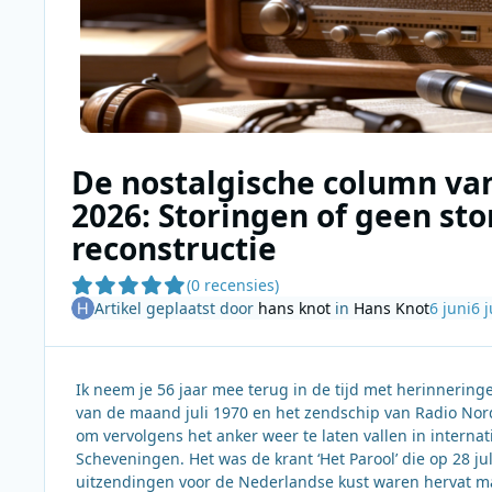
De nostalgische column van
2026: Storingen of geen sto
reconstructie
(0 recensies)
Artikel geplaatst door
hans knot
in
Hans Knot
6 juni
6 
Ik neem je 56 jaar mee terug in de tijd met herinnerin
van de maand juli 1970 en het zendschip van Radio Nord
om vervolgens het anker weer te laten vallen in interna
Scheveningen. Het was de krant ‘Het Parool’ die op 28 jul
uitzendingen voor de Nederlandse kust waren hervat ma