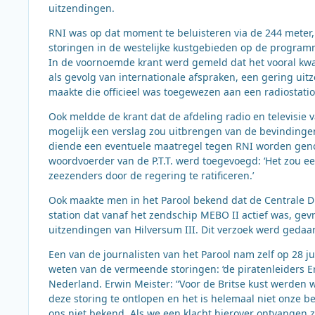
uitzendingen.
RNI was op dat moment te beluisteren via de 244 meter,
storingen in de westelijke kustgebieden op de programma
In de voornoemde krant werd gemeld dat het vooral kwam
als gevolg van internationale afspraken, een gering u
maakte die officieel was toegewezen aan een radiostatio
Ook meldde de krant dat de afdeling radio en televisie 
mogelijk een verslag zou uitbrengen van de bevindinge
diende een eventuele maatregel tegen RNI worden gen
woordvoerder van de P.T.T. werd toegevoegd: ‘Het zou e
zeezenders door de regering te ratificeren.’
Ook maakte men in het Parool bekend dat de Centrale Dir
station dat vanaf het zendschip MEBO II actief was, gev
uitzendingen van Hilversum III. Dit verzoek werd gedaan
Een van de journalisten van het Parool nam zelf op 28 ju
weten van de vermeende storingen: ‘de piratenleiders Er
Nederland. Erwin Meister: “Voor de Britse kust werden 
deze storing te ontlopen en het is helemaal niet onze b
ons niet bekend. Als we een klacht hierover ontvangen 