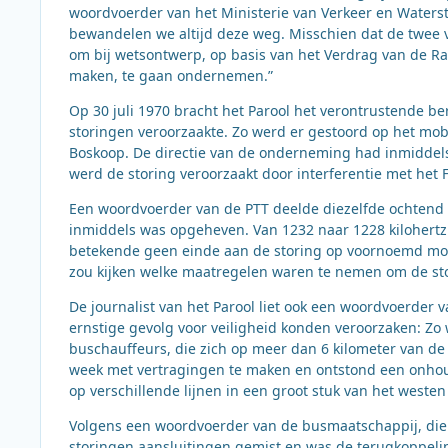
woordvoerder van het Ministerie van Verkeer en Waterst
bewandelen we altijd deze weg. Misschien dat de twee v
om bij wetsontwerp, op basis van het Verdrag van de R
maken, te gaan ondernemen.”
Op 30 juli 1970 bracht het Parool het verontrustende b
storingen veroorzaakte. Zo werd er gestoord op het mo
Boskoop. De directie van de onderneming had inmiddels 
werd de storing veroorzaakt door interferentie met het 
Een woordvoerder van de PTT deelde diezelfde ochtend 
inmiddels was opgeheven. Van 1232 naar 1228 kilohert
betekende geen einde aan de storing op voornoemd mob
zou kijken welke maatregelen waren te nemen om de sto
De journalist van het Parool liet ook een woordvoerder
ernstige gevolg voor veiligheid konden veroorzaken: Z
buschauffeurs, die zich op meer dan 6 kilometer van de
week met vertragingen te maken en ontstond een onhou
op verschillende lijnen in een groot stuk van het westen
Volgens een woordvoerder van de busmaatschappij, die 
storingen aansluitingen gemist en was de terugkoppel