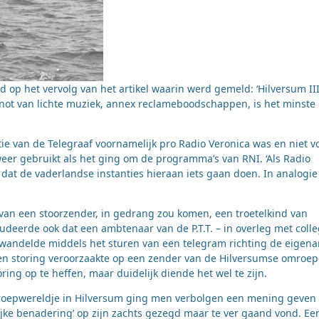
d op het vervolg van het artikel waarin werd gemeld: ‘Hilversum III
not van lichte muziek, annex reclameboodschappen, is het minste 
tie van de Telegraaf voornamelijk pro Radio Veronica was en niet v
weer gebruikt als het ging om de programma’s van RNI. ‘Als Radio
ch dat de vaderlandse instanties hieraan iets gaan doen. In analogi
 van een stoorzender, in gedrang zou komen, een troetelkind van
udeerde ook dat een ambtenaar van de P.T.T. – in overleg met colle
ewandelde middels het sturen van een telegram richting de eigena
en storing veroorzaakte op een zender van de Hilversumse omroep
ng op te heffen, maar duidelijk diende het wel te zijn.
roepwereldje in Hilversum ging men verbolgen een mening geven
ijke benadering’ op zijn zachts gezegd maar te ver gaand vond. Ee