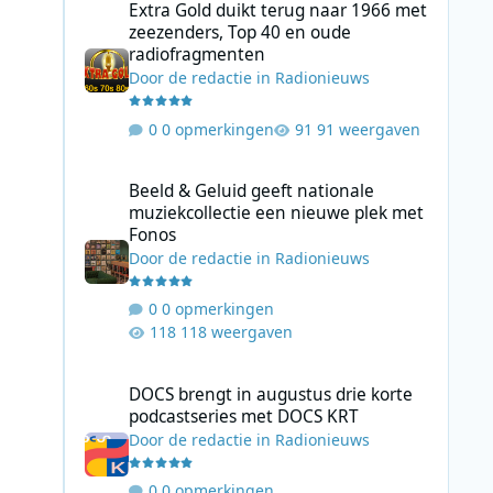
Extra Gold duikt terug naar 1966 met
zeezenders, Top 40 en oude
radiofragmenten
Door
de redactie
in
Radionieuws
0 opmerkingen
91 weergaven
Beeld & Geluid geeft nationale muziekcollectie een nieuw
Beeld & Geluid geeft nationale
muziekcollectie een nieuwe plek met
Fonos
Door
de redactie
in
Radionieuws
0 opmerkingen
118 weergaven
DOCS brengt in augustus drie korte podcastseries met D
DOCS brengt in augustus drie korte
podcastseries met DOCS KRT
Door
de redactie
in
Radionieuws
0 opmerkingen