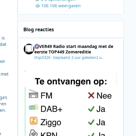
106 weergaven
Blog reacties
 is
dat
4EVER49 Radio start maandag met de
eerste TOP449 Zomereditie
thijs5326
·
Geplaatst
2 uur geleden
2 u.
oor
.
e met
ga’s
ren
en.
n