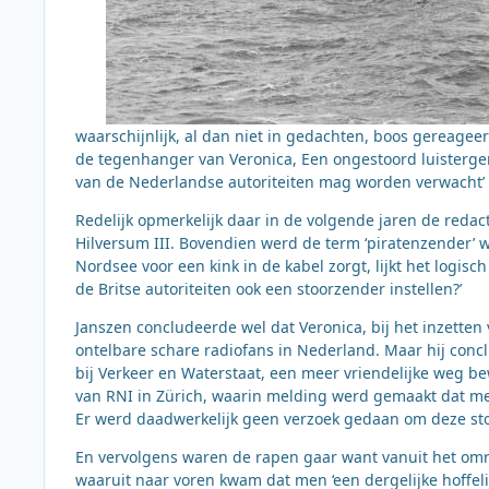
waarschijnlijk, al dan niet in gedachten, boos gereageer
de tegenhanger van Veronica, Een ongestoord luisterge
van de Nederlandse autoriteiten mag worden verwacht’
Redelijk opmerkelijk daar in de volgende jaren de redac
Hilversum III. Bovendien werd de term ‘piratenzender’ 
Nordsee voor een kink in de kabel zorgt, lijkt het logis
de Britse autoriteiten ook een stoorzender instellen?’
Janszen concludeerde wel dat Veronica, bij het inzetten
ontelbare schare radiofans in Nederland. Maar hij concl
bij Verkeer en Waterstaat, een meer vriendelijke weg b
van RNI in Zürich, waarin melding werd gemaakt dat m
Er werd daadwerkelijk geen verzoek gedaan om deze stori
En vervolgens waren de rapen gaar want vanuit het om
waaruit naar voren kwam dat men ‘een dergelijke hoffel