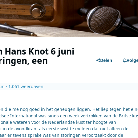
 Hans Knot 6 juni
ringen, een
Delen
Volg
jun
· 1.061 weergaven
gen die me nog goed in het geheugen liggen. Het liep tegen het ei
see International was sinds een week vertrokken van de Britse ku
tionale wateren voor de Nederlandse kust ter hoogte van
i in de avondkrant als eerste wist te melden dat niet alleen de
ar er tevens sprake was van storingen veroorzaakt door de