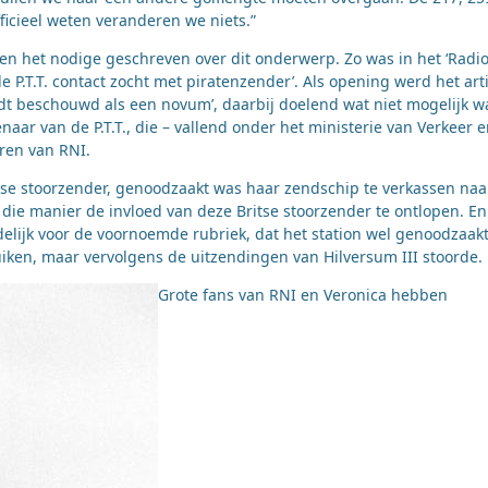
ficieel weten veranderen we niets.”
en het nodige geschreven over dit onderwerp. Zo was in het ‘Radi
de P.T.T. contact zocht met piratenzender’. Als opening werd het art
t beschouwd als een novum’, daarbij doelend wat niet mogelijk w
ar van de P.T.T., die – vallend onder het ministerie van Verkeer 
ren van RNI.
tse stoorzender, genoodzaakt was haar zendschip te verkassen naa
die manier de invloed van deze Britse stoorzender te ontlopen. En
delijk voor de voornoemde rubriek, dat het station wel genoodzaak
ken, maar vervolgens de uitzendingen van Hilversum III stoorde.
Grote fans van RNI en Veronica hebben