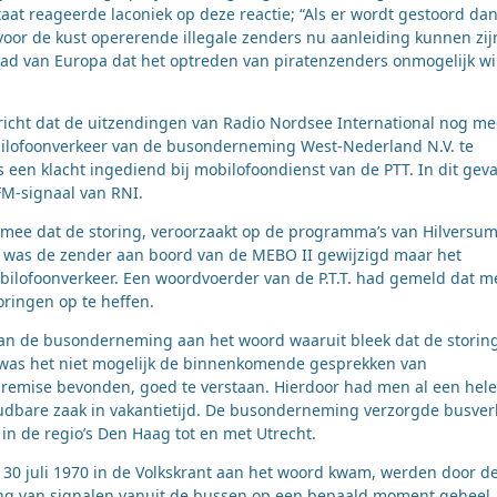
aat reageerde laconiek op deze reactie; “Als er wordt gestoord da
oor de kust opererende illegale zenders nu aanleiding kunnen zij
aad van Europa dat het optreden van piratenzenders onmogelijk wi
ericht dat de uitzendingen van Radio Nordsee International nog me
bilofoonverkeer van de busonderneming West-Nederland N.V. te
een klacht ingediend bij mobilofoondienst van de PTT. In dit geva
FM-signaal van RNI.
mee dat de storing, veroorzaakt op de programma’s van Hilversum 
z was de zender aan boord van de MEBO II gewijzigd maar het
ilofoonverkeer. Een woordvoerder van de P.T.T. had gemeld dat m
ringen op te heffen.
 van de busonderneming aan het woord waaruit bleek dat de storin
o was het niet mogelijk de binnenkomende gesprekken van
 remise bevonden, goed te verstaan. Hierdoor had men al een hele
dbare zaak in vakantietijd. De busonderneming verzorgde busver
 in de regio’s Den Haag tot en met Utrecht.
30 juli 1970 in de Volkskrant aan het woord kwam, werden door d
ing van signalen vanuit de bussen op een bepaald moment geheel