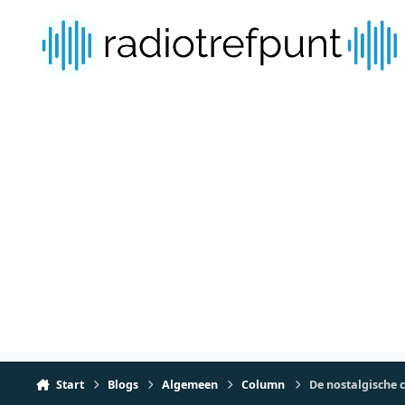
Spring naar bijdragen
Start
Blogs
Algemeen
Column
De nostalgische 