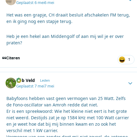
Geplaatst
6 mei
6 mei
Het was een grapje, CH draait besluit afschakelen FM terug,
en ik ging nog een stapje terug.
Heb je een hekel aan Middengolf of aan mij wil je er over
praten?
Citeren
1
Rob Veld
Autho
Leden
Geplaatst
7 mei
7 mei
Babyfoons hebben vast geen vermogen van 25 Watt. Zelfs
de Fono-oscillator van Amroh redde dat niet.
Er is een spreekwoord: Wie het kleine niet eert is het grote
niet weerd. Destijds zat je op 1584 kHz met 100 Watt carrier
en je weet hoe dat bij mij binnen kwam en zo ook het
verschil met 1 kW carrier.
Vermogen van een zender doet mij niet zoveel, de antenne