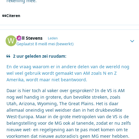
rekening mee.
Citeren
Will Stevens
Autho
Leden
Geplaatst
8 mei
8 mei
(bewerkt)
2 uur geleden zei ruudam:
En de vraag waarom er in andere delen van de wereld nog
wel veel gebruik wordt gemaakt van AM zoals N en Z
Amerika, wordt maar niet beantwoord.
Daar is hier toch al vaker over gesproken? In de VS is AM
nog wel handig in grotere, dun bevolkte streken, zoals
Utah, Arizona, Wyoming, The Great Plains. Het is daar
allemaal oneindig veel weidser dan in het drukbevolkte
West-Europa. Maar in de grote metropolen van de VS is de
belangstelling voor de MG ook al tanende, zodat er nu zelfs
nieuwe wet- en regelgeving aan te pas moet komen om te
voorkomen dat nieuwe autoradio's geen MG meer hebben.