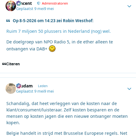
Vincent
Autho
Administratoren
Geplaatst
9 mei
9 mei
Op 8-5-2026 om 14:23 zei Robin Westhof:
Ruim 7 miljoen 50 plussers in Nederland (nog) wel.
De doelgroep van NPO Radio 5, in de ether alleen te
ontvangen via DAB+
Citeren
ruudam
Autho
Leden
Geplaatst
9 mei
9 mei
Schandalig, dat heet verleggen van de kosten naar de
klant/consument/luisteraar. Zelf kosten besparen en de
mensen op kosten jagen die een nieuwe ontvanger moeten
kopen.
Belgie handelt in strijd met Brusselse Europese regels. Net