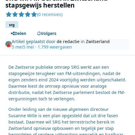
stapsgewijs herstellen
(0 recensies)
srg
Delen
Volgers
Artikel geplaatst door
de redactie
in
Zwitserland
5 mei
5 mei
· 1.799 weergaven
De Zwitserse publieke omroep SRG werkt aan een
stapsgewijze terugkeer van FM-uitzendingen, nadat de
eigen zenders eind 2024 voortijdig werden uitgeschakeld.
Daarmee kiest de omroep opnieuw voor analoge
distributie, nadat het Zwitserse parlement besloot de FM-
vergunningen toch te verlengen.
Onder leiding van de nieuwe algemeen directeur
Susanne Wille is een plan opgesteld dat uit drie fasen
bestaat. Daarmee wil SRG het terrestrische bereik in
Zwitserland opnieuw opbouwen en tegelijk per stap
beoordelen of verdere uitbreiding wenselijk en haalbaar