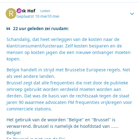
Rink Hof
Autho
Leden
Geplaatst
10 mei
10 mei
22 uur geleden zei ruudam:
Schandalig, dat heet verleggen van de kosten naar de
klant/consument/luisteraar. Zelf kosten besparen en de
mensen op kosten jagen die een nieuwe ontvanger moeten
kopen.
Belgie handelt in strijd met Brusselse Europese regels. Net
als veel andere landen.
Brussel zegt dat alle frequenties die niet door de publieke
omroep gebruikt worden verdeeld moeten worden aan
derden. Dat was de basis van de rechtszaak tegen de staat
jaren 90 waarmee advocaten FM frequenties vrijkregen voor
commerciele stations.
Het gebruik van de woorden "Belgie" en "Brussel" is
verwarrend. Brussel is namelijk de hoofdstad van ......
Belgie!