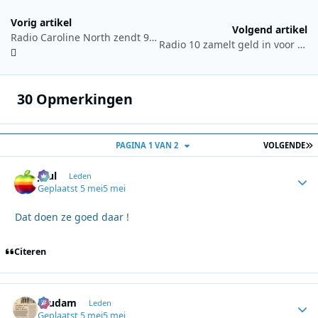
Vorig artikel
Volgend artikel
Radio Caroline North zendt 9 en 10 mei live uit vanaf Ross Revenge
Radio 10 zamelt geld in voor Alpe d’HuZes met speciale veiling
30 Opmerkingen
L
PAGINA 1 VAN 2
VOLGENDE
Juul
Autho
Leden
Geplaatst
5 mei
5 mei
Dat doen ze goed daar !
Citeren
ruudam
Autho
Leden
Geplaatst
5 mei
5 mei