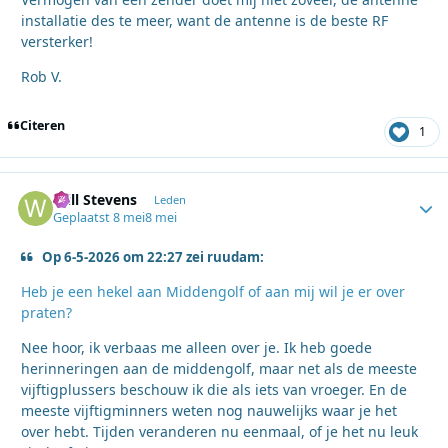
installatie des te meer, want de antenne is de beste RF
versterker!
Rob V.
Citeren
1
Will Stevens
Autho
Leden
Geplaatst
8 mei
8 mei
Op 6-5-2026 om 22:27 zei ruudam:
Heb je een hekel aan Middengolf of aan mij wil je er over
praten?
Nee hoor, ik verbaas me alleen over je. Ik heb goede
herinneringen aan de middengolf, maar net als de meeste
vijftigplussers beschouw ik die als iets van vroeger. En de
meeste vijftigminners weten nog nauwelijks waar je het
over hebt. Tijden veranderen nu eenmaal, of je het nu leuk