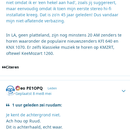
niet omdat ik er 'een hekel aan had', zoals jij suggereert,
maar eenvoudig omdat ik toen mijn eerste stereo hi-fi
installatie kreeg. Dat is zo'n 45 jaar geleden! Dus vandaar
mijn niet-aflatende verbazing.
In LA, geen platteland, zijn nog minstens 20 AM zenders te
horen waaronder de populaire nieuwszenders KFI 640 en
KNX 1070. Er zelfs klassieke muziek te horen op KMZRT,
oftewel KeeMozart 1260.
Citeren
Theo PE1OPQ
Autho
Leden
Geplaatst
8 mei
8 mei
1 uur geleden zei ruudam:
Je kent de achtergrond niet.
Ach hou op Ruud.
Dit is achterhaald, echt waar.