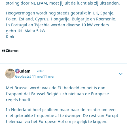
storing door NL LPAM, moet jij uit de lucht als zij uitzenden.
Hoogvermogen wordt nog steeds gebruikt in UK, Spanje,
Polen, Estland, Cyprus, Hongarije, Bulgarije en Roemenie.
In Portugal en Tsjechie worden diverse 10 kW zenders
gebruikt. Malta 5 kW.
Rink
Citeren
ruudam
Autho
Leden
Geplaatst
11 mei
11 mei
Met Brussel wordt vaak de EU bedoeld en het is dan
frappant dat Brussel België zich niet aan de Europese
regels houdt
In Nederland hoef je alleen maar naar de rechter om een
niet gebruikte frequentie af te dwingen De rest van Europt
helemaal via het Europese Hof om je gelijk te krijgen.