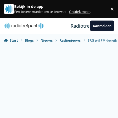
Spring naar bijdragen
Bekijk in de app
×
Sl
Een betere manier om te browsen.
Ontdek meer
.
Radiotrefpunt
Aanmelden
Start
Blogs
Nieuws
Radionieuws
SRG wil FM-bereik 