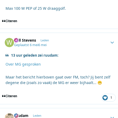
Max 100 W PEP of 25 W draaggolf.
Citeren
Will Stevens
Autho
Leden
Geplaatst
6 mei
6 mei
13 uur geleden zei ruudam:
Over MG gesproken
Maar het bericht hierboven gaat over FM, toch? Jij bent zelf
degene die (zoals zo vaak) de MG er weer bijhaalt...
😁
Citeren
1
ruudam
Autho
Leden