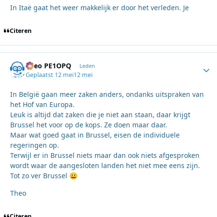
In Itaë gaat het weer makkelijk er door het verleden. Je
Citeren
Theo PE1OPQ
Autho
Leden
Geplaatst
12 mei
12 mei
In België gaan meer zaken anders, ondanks uitspraken van
het Hof van Europa.
Leuk is altijd dat zaken die je niet aan staan, daar krijgt
Brussel het voor op de kops. Ze doen maar daar.
Maar wat goed gaat in Brussel, eisen de individuele
regeringen op.
Terwijl er in Brussel niets maar dan ook niets afgesproken
wordt waar de aangesloten landen het niet mee eens zijn.
Tot zo ver Brussel
😀
Theo
Citeren