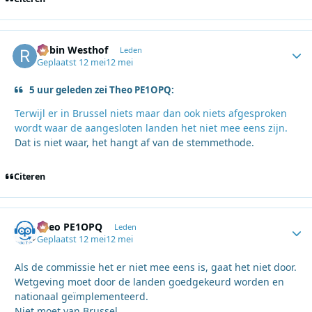
Robin Westhof
Autho
Leden
Geplaatst
12 mei
12 mei
5 uur geleden zei Theo PE1OPQ:
Terwijl er in Brussel niets maar dan ook niets afgesproken
wordt waar de aangesloten landen het niet mee eens zijn.
Dat is niet waar, het hangt af van de stemmethode.
Citeren
Theo PE1OPQ
Autho
Leden
Geplaatst
12 mei
12 mei
Als de commissie het er niet mee eens is, gaat het niet door.
Wetgeving moet door de landen goedgekeurd worden en
nationaal geïmplementeerd.
Niet moet van Brussel.