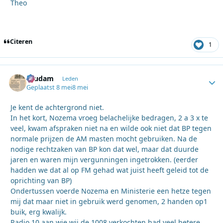
Theo
Citeren
1
ruudam
Autho
Leden
Geplaatst
8 mei
8 mei
Je kent de achtergrond niet.
In het kort, Nozema vroeg belachelijke bedragen, 2 a 3 x te
veel, kwam afspraken niet na en wilde ook niet dat BP tegen
normale prijzen de AM masten mocht gebruiken. Na de
nodige rechtzaken van BP kon dat wel, maar dat duurde
jaren en waren mijn vergunningen ingetrokken. (eerder
hadden we dat al op FM gehad wat juist heeft geleid tot de
oprichting van BP)
Ondertussen voerde Nozema en Ministerie een hetze tegen
mij dat maar niet in gebruik werd genomen, 2 handen op1
buik, erg kwalijk.
Radio 10 aan wie wij de 1008 verkochten had veel betere