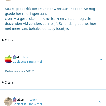
Straks gaat zelfs Beromunster weer aan, hebben we nog
goede herinneringen aan.
Over MG gesproken, in America N en Z staan nog vele
duizenden AM zenders aan, blijft Schandalig dat het hier
niet meer kan, behalve de baby foontjes
Citeren
Juul
Autho
Leden
Geplaatst
5 mei
5 mei
Babyfoon op MG ?
Citeren
ruudam
Autho
Leden
Geplaatst
6 mei
6 mei