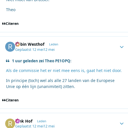
Theo
Citeren
Robin Westhof
Autho
Leden
Geplaatst
12 mei
12 mei
1 uur geleden zei Theo PE1OPQ:
Als de commissie het er niet mee eens is, gaat het niet door.
In principe (toch) wel als alle 27 landen van de Europese
Unie op één lijn (unanimiteit) zitten.
Citeren
Rink Hof
Autho
Leden
Geplaatst
12 mei
12 mei