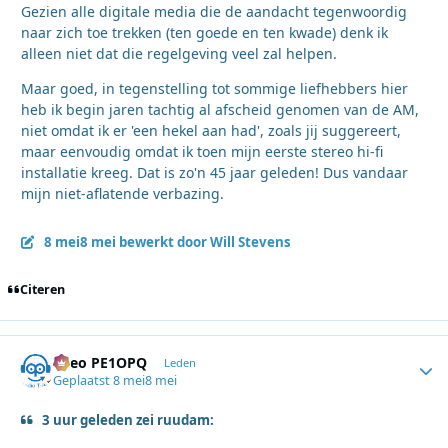
Gezien alle digitale media die de aandacht tegenwoordig
naar zich toe trekken (ten goede en ten kwade) denk ik
alleen niet dat die regelgeving veel zal helpen.
Maar goed, in tegenstelling tot sommige liefhebbers hier
heb ik begin jaren tachtig al afscheid genomen van de AM,
niet omdat ik er 'een hekel aan had', zoals jij suggereert,
maar eenvoudig omdat ik toen mijn eerste stereo hi-fi
installatie kreeg. Dat is zo'n 45 jaar geleden! Dus vandaar
mijn niet-aflatende verbazing.
8 mei
8 mei
bewerkt door Will Stevens
Citeren
Theo PE1OPQ
Autho
Leden
Geplaatst
8 mei
8 mei
3 uur geleden zei ruudam: