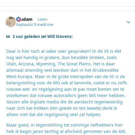
ruudam
Autho
Leden
Geplaatst
8 mei
8 mei
2 uur geleden zei Will Stevens:
Daar is hier toch al vaker over gesproken? In de VS is AM
nog wel handig in grotere, dun bevolkte streken, zoals
Utah, Arizona, Wyoming, The Great Plains. Het is daar
allemaal oneindig veel weidser dan in het drukbevolkte
West-Europa. Maar in de grote metropolen van de VS is de
belangstelling voor de MG ook al tanende, zodat er nu zelfs
nieuwe wet- en regelgeving aan te pas moet komen om te
voorkomen dat nieuwe autoradio's geen MG meer hebben.
Gezien alle digitale media die de aandacht tegenwoordig
naar zich toe trekken (ten goede en ten kwade) denk ik
alleen niet dat die regelgeving veel zal helpen.
Maar goed, in tegenstelling tot sommige liefhebbers hier
heb ik begin jaren tachtig al afscheid genomen van de AM,