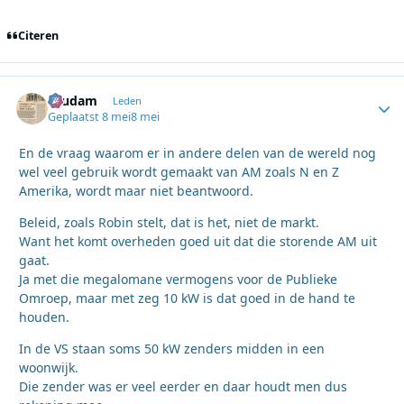
Citeren
ruudam
Autho
Leden
Geplaatst
8 mei
8 mei
En de vraag waarom er in andere delen van de wereld nog
wel veel gebruik wordt gemaakt van AM zoals N en Z
Amerika, wordt maar niet beantwoord.
Beleid, zoals Robin stelt, dat is het, niet de markt.
Want het komt overheden goed uit dat die storende AM uit
gaat.
Ja met die megalomane vermogens voor de Publieke
Omroep, maar met zeg 10 kW is dat goed in de hand te
houden.
In de VS staan soms 50 kW zenders midden in een
woonwijk.
Die zender was er veel eerder en daar houdt men dus