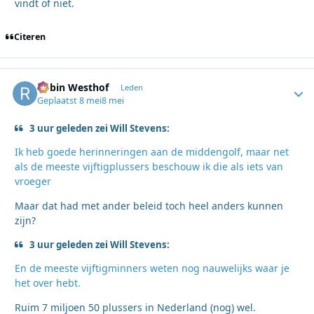
vindt of niet.
Citeren
Robin Westhof
Autho
Leden
Geplaatst
8 mei
8 mei
3 uur geleden zei Will Stevens:
Ik heb goede herinneringen aan de middengolf, maar net
als de meeste vijftigplussers beschouw ik die als iets van
vroeger
Maar dat had met ander beleid toch heel anders kunnen
zijn?
3 uur geleden zei Will Stevens:
En de meeste vijftigminners weten nog nauwelijks waar je
het over hebt.
Ruim 7 miljoen 50 plussers in Nederland (nog) wel.