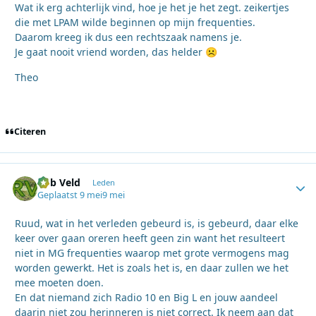
Wat ik erg achterlijk vind, hoe je het je het zegt. zeikertjes
die met LPAM wilde beginnen op mijn frequenties.
Daarom kreeg ik dus een rechtszaak namens je.
Je gaat nooit vriend worden, das helder
☹️
Theo
Citeren
Rob Veld
Autho
Leden
Geplaatst
9 mei
9 mei
Ruud, wat in het verleden gebeurd is, is gebeurd, daar elke
keer over gaan oreren heeft geen zin want het resulteert
niet in MG frequenties waarop met grote vermogens mag
worden gewerkt. Het is zoals het is, en daar zullen we het
mee moeten doen.
En dat niemand zich Radio 10 en Big L en jouw aandeel
daarin niet zou herinneren is niet correct. Ik neem aan dat