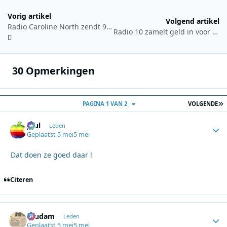
Vorig artikel
Volgend artikel
Radio Caroline North zendt 9 en 10 mei live uit vanaf Ross Revenge
Radio 10 zamelt geld in voor Alpe d’HuZes met speciale veiling
30 Opmerkingen
L
PAGINA 1 VAN 2
VOLGENDE
Juul
Autho
Leden
Geplaatst
5 mei
5 mei
Dat doen ze goed daar !
Citeren
ruudam
Autho
Leden
Geplaatst
5 mei
5 mei