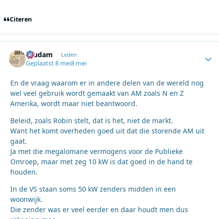
Citeren
ruudam
Autho
Leden
Geplaatst
8 mei
8 mei
En de vraag waarom er in andere delen van de wereld nog
wel veel gebruik wordt gemaakt van AM zoals N en Z
Amerika, wordt maar niet beantwoord.
Beleid, zoals Robin stelt, dat is het, niet de markt.
Want het komt overheden goed uit dat die storende AM uit
gaat.
Ja met die megalomane vermogens voor de Publieke
Omroep, maar met zeg 10 kW is dat goed in de hand te
houden.
In de VS staan soms 50 kW zenders midden in een
woonwijk.
Die zender was er veel eerder en daar houdt men dus