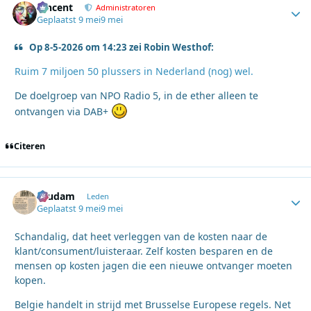
Vincent
Autho
Administratoren
Geplaatst
9 mei
9 mei
Op 8-5-2026 om 14:23 zei Robin Westhof:
Ruim 7 miljoen 50 plussers in Nederland (nog) wel.
De doelgroep van NPO Radio 5, in de ether alleen te
ontvangen via DAB+
Citeren
ruudam
Autho
Leden
Geplaatst
9 mei
9 mei
Schandalig, dat heet verleggen van de kosten naar de
klant/consument/luisteraar. Zelf kosten besparen en de
mensen op kosten jagen die een nieuwe ontvanger moeten
kopen.
Belgie handelt in strijd met Brusselse Europese regels. Net