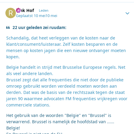
Rink Hof
Autho
Leden
Geplaatst
10 mei
10 mei
22 uur geleden zei ruudam:
Schandalig, dat heet verleggen van de kosten naar de
klant/consument/luisteraar. Zelf kosten besparen en de
mensen op kosten jagen die een nieuwe ontvanger moeten
kopen.
Belgie handelt in strijd met Brusselse Europese regels. Net
als veel andere landen.
Brussel zegt dat alle frequenties die niet door de publieke
omroep gebruikt worden verdeeld moeten worden aan
derden. Dat was de basis van de rechtszaak tegen de staat
jaren 90 waarmee advocaten FM frequenties vrijkregen voor
commerciele stations.
Het gebruik van de woorden "Belgie" en "Brussel" is
verwarrend. Brussel is namelijk de hoofdstad van ......
Belgie!