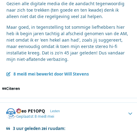
Gezien alle digitale media die de aandacht tegenwoordig
naar zich toe trekken (ten goede en ten kwade) denk ik
alleen niet dat die regelgeving veel zal helpen.
Maar goed, in tegenstelling tot sommige liefhebbers hier
heb ik begin jaren tachtig al afscheid genomen van de AM,
niet omdat ik er 'een hekel aan had', zoals jij suggereert,
maar eenvoudig omdat ik toen mijn eerste stereo hi-fi
installatie kreeg. Dat is zo'n 45 jaar geleden! Dus vandaar
mijn niet-aflatende verbazing.
8 mei
8 mei
bewerkt door Will Stevens
Citeren
Theo PE1OPQ
Autho
Leden
Geplaatst
8 mei
8 mei
3 uur geleden zei ruudam: