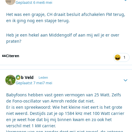
Geplaatst
6 mei
6 mei
Het was een grapje, CH draait besluit afschakelen FM terug,
en ik ging nog een stapje terug.
Heb je een hekel aan Middengolf of aan mij wil je er over
praten?
Citeren
1
Rob Veld
Autho
Leden
Geplaatst
7 mei
7 mei
Babyfoons hebben vast geen vermogen van 25 Watt. Zelfs
de Fono-oscillator van Amroh redde dat niet.
Er is een spreekwoord: Wie het kleine niet eert is het grote
niet weerd. Destijds zat je op 1584 kHz met 100 Watt carrier
en je weet hoe dat bij mij binnen kwam en zo ook het
verschil met 1 kW carrier.
Vermogen van een zender doet mij niet zoveel, de antenne