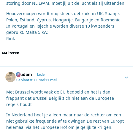
storing door NL LPAM, moet jij uit de lucht als zij uitzenden.
Hoogvermogen wordt nog steeds gebruikt in UK, Spanje,
Polen, Estland, Cyprus, Hongarije, Bulgarije en Roemenie.
In Portugal en Tsjechie worden diverse 10 kW zenders
gebruikt. Malta 5 kW.
Rink
Citeren
ruudam
Autho
Leden
Geplaatst
11 mei
11 mei
Met Brussel wordt vaak de EU bedoeld en het is dan
frappant dat Brussel België zich niet aan de Europese
regels houdt
In Nederland hoef je alleen maar naar de rechter om een
niet gebruikte frequentie af te dwingen De rest van Europt
helemaal via het Europese Hof om je gelijk te krijgen.