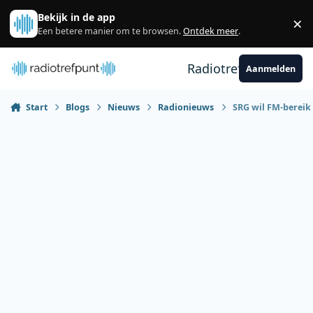
Spring naar bijdragen
Bekijk in de app
×
Sl
Een betere manier om te browsen.
Ontdek meer
.
Radiotrefpunt
Aanmelden
Start
Blogs
Nieuws
Radionieuws
SRG wil FM-bereik 