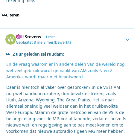
rekening mee.
Citeren
Will Stevens
Autho
Leden
Geplaatst
8 mei
8 mei
(bewerkt)
2 uur geleden zei ruudam:
En de vraag waarom er in andere delen van de wereld nog
wel veel gebruik wordt gemaakt van AM zoals N en Z
Amerika, wordt maar niet beantwoord.
Daar is hier toch al vaker over gesproken? In de VS is AM
nog wel handig in grotere, dun bevolkte streken, zoals
Utah, Arizona, Wyoming, The Great Plains. Het is daar
allemaal oneindig veel weidser dan in het drukbevolkte
West-Europa. Maar in de grote metropolen van de VS is de
belangstelling voor de MG ook al tanende, zodat er nu zelfs
nieuwe wet- en regelgeving aan te pas moet komen om te
voorkomen dat nieuwe autoradio's geen MG meer hebben.