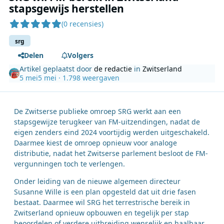
stapsgewijs herstellen
(0 recensies)
srg
Delen
Volgers
Artikel geplaatst door
de redactie
in
Zwitserland
5 mei
5 mei
· 1.798 weergaven
De Zwitserse publieke omroep SRG werkt aan een
stapsgewijze terugkeer van FM-uitzendingen, nadat de
eigen zenders eind 2024 voortijdig werden uitgeschakeld.
Daarmee kiest de omroep opnieuw voor analoge
distributie, nadat het Zwitserse parlement besloot de FM-
vergunningen toch te verlengen.
Onder leiding van de nieuwe algemeen directeur
Susanne Wille is een plan opgesteld dat uit drie fasen
bestaat. Daarmee wil SRG het terrestrische bereik in
Zwitserland opnieuw opbouwen en tegelijk per stap
beoordelen of verdere uitbreiding wenselijk en haalbaar