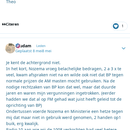
Theo
Citeren
1
ruudam
Autho
Leden
Geplaatst
8 mei
8 mei
Je kent de achtergrond niet.
In het kort, Nozema vroeg belachelijke bedragen, 2 a 3 x te
veel, kwam afspraken niet na en wilde ook niet dat BP tegen
normale prijzen de AM masten mocht gebruiken. Na de
nodige rechtzaken van BP kon dat wel, maar dat duurde
jaren en waren mijn vergunningen ingetrokken. (eerder
hadden we dat al op FM gehad wat juist heeft geleid tot de
oprichting van BP)
Ondertussen voerde Nozema en Ministerie een hetze tegen
mij dat maar niet in gebruik werd genomen, 2 handen op1
buik, erg kwalijk.
Radio 10 aan wie wij de 1008 verkochten had veel betere