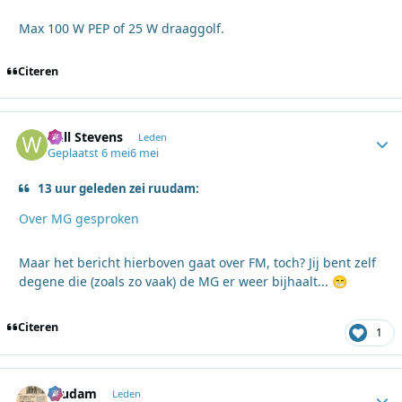
Max 100 W PEP of 25 W draaggolf.
Citeren
Will Stevens
Autho
Leden
Geplaatst
6 mei
6 mei
13 uur geleden zei ruudam:
Over MG gesproken
Maar het bericht hierboven gaat over FM, toch? Jij bent zelf
degene die (zoals zo vaak) de MG er weer bijhaalt...
😁
Citeren
1
ruudam
Autho
Leden