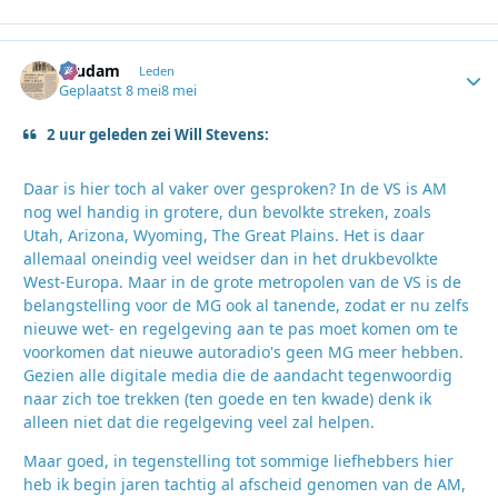
ruudam
Autho
Leden
Geplaatst
8 mei
8 mei
2 uur geleden zei Will Stevens:
Daar is hier toch al vaker over gesproken? In de VS is AM
nog wel handig in grotere, dun bevolkte streken, zoals
Utah, Arizona, Wyoming, The Great Plains. Het is daar
allemaal oneindig veel weidser dan in het drukbevolkte
West-Europa. Maar in de grote metropolen van de VS is de
belangstelling voor de MG ook al tanende, zodat er nu zelfs
nieuwe wet- en regelgeving aan te pas moet komen om te
voorkomen dat nieuwe autoradio's geen MG meer hebben.
Gezien alle digitale media die de aandacht tegenwoordig
naar zich toe trekken (ten goede en ten kwade) denk ik
alleen niet dat die regelgeving veel zal helpen.
Maar goed, in tegenstelling tot sommige liefhebbers hier
heb ik begin jaren tachtig al afscheid genomen van de AM,