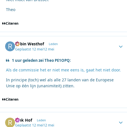
Theo
Citeren
Robin Westhof
Autho
Leden
Geplaatst
12 mei
12 mei
1 uur geleden zei Theo PE1OPQ:
Als de commissie het er niet mee eens is, gaat het niet door.
In principe (toch) wel als alle 27 landen van de Europese
Unie op één lijn (unanimiteit) zitten.
Citeren
Rink Hof
Autho
Leden
Geplaatst
12 mei
12 mei