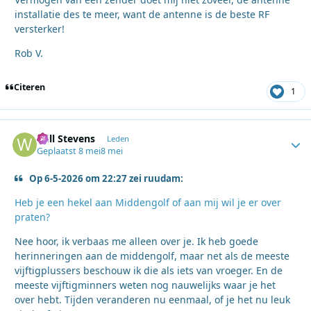
installatie des te meer, want de antenne is de beste RF
versterker!
Rob V.
Citeren
1
Will Stevens
Autho
Leden
Geplaatst
8 mei
8 mei
Op 6-5-2026 om 22:27 zei ruudam:
Heb je een hekel aan Middengolf of aan mij wil je er over
praten?
Nee hoor, ik verbaas me alleen over je. Ik heb goede
herinneringen aan de middengolf, maar net als de meeste
vijftigplussers beschouw ik die als iets van vroeger. En de
meeste vijftigminners weten nog nauwelijks waar je het
over hebt. Tijden veranderen nu eenmaal, of je het nu leuk