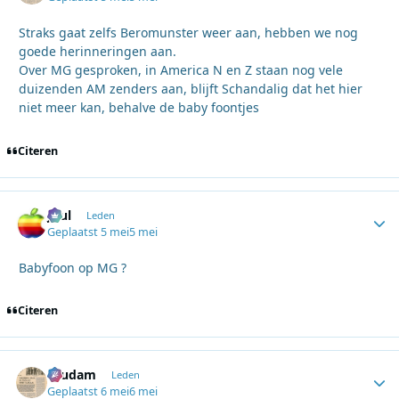
Straks gaat zelfs Beromunster weer aan, hebben we nog
goede herinneringen aan.
Over MG gesproken, in America N en Z staan nog vele
duizenden AM zenders aan, blijft Schandalig dat het hier
niet meer kan, behalve de baby foontjes
Citeren
Juul
Autho
Leden
Geplaatst
5 mei
5 mei
Babyfoon op MG ?
Citeren
ruudam
Autho
Leden
Geplaatst
6 mei
6 mei