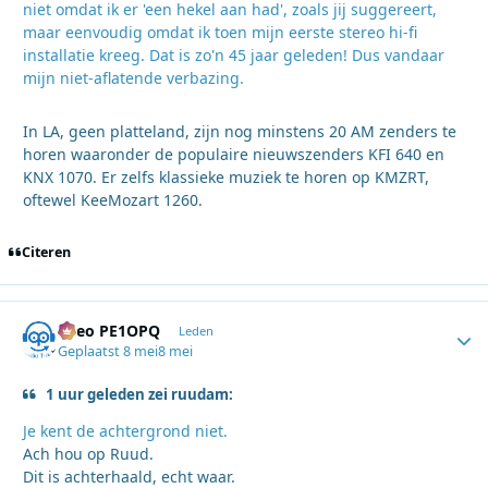
niet omdat ik er 'een hekel aan had', zoals jij suggereert,
maar eenvoudig omdat ik toen mijn eerste stereo hi-fi
installatie kreeg. Dat is zo'n 45 jaar geleden! Dus vandaar
mijn niet-aflatende verbazing.
In LA, geen platteland, zijn nog minstens 20 AM zenders te
horen waaronder de populaire nieuwszenders KFI 640 en
KNX 1070. Er zelfs klassieke muziek te horen op KMZRT,
oftewel KeeMozart 1260.
Citeren
Theo PE1OPQ
Autho
Leden
Geplaatst
8 mei
8 mei
1 uur geleden zei ruudam:
Je kent de achtergrond niet.
Ach hou op Ruud.
Dit is achterhaald, echt waar.