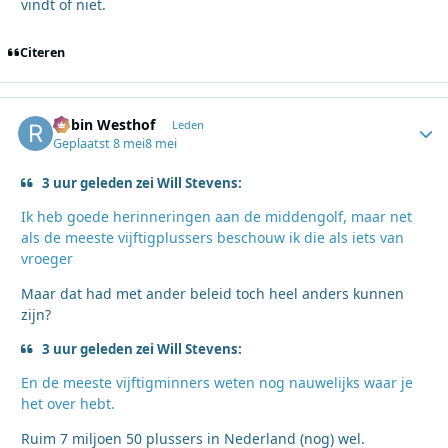
vindt of niet.
Citeren
Robin Westhof
Autho
Leden
Geplaatst
8 mei
8 mei
3 uur geleden zei Will Stevens:
Ik heb goede herinneringen aan de middengolf, maar net
als de meeste vijftigplussers beschouw ik die als iets van
vroeger
Maar dat had met ander beleid toch heel anders kunnen
zijn?
3 uur geleden zei Will Stevens:
En de meeste vijftigminners weten nog nauwelijks waar je
het over hebt.
Ruim 7 miljoen 50 plussers in Nederland (nog) wel.