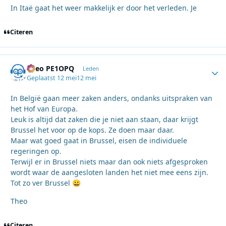
In Itaë gaat het weer makkelijk er door het verleden. Je
Citeren
Theo PE1OPQ
Autho
Leden
Geplaatst
12 mei
12 mei
In België gaan meer zaken anders, ondanks uitspraken van
het Hof van Europa.
Leuk is altijd dat zaken die je niet aan staan, daar krijgt
Brussel het voor op de kops. Ze doen maar daar.
Maar wat goed gaat in Brussel, eisen de individuele
regeringen op.
Terwijl er in Brussel niets maar dan ook niets afgesproken
wordt waar de aangesloten landen het niet mee eens zijn.
Tot zo ver Brussel
😀
Theo
Citeren