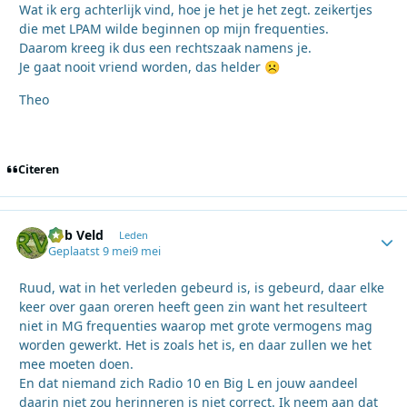
Wat ik erg achterlijk vind, hoe je het je het zegt. zeikertjes
die met LPAM wilde beginnen op mijn frequenties.
Daarom kreeg ik dus een rechtszaak namens je.
Je gaat nooit vriend worden, das helder
☹️
Theo
Citeren
Rob Veld
Autho
Leden
Geplaatst
9 mei
9 mei
Ruud, wat in het verleden gebeurd is, is gebeurd, daar elke
keer over gaan oreren heeft geen zin want het resulteert
niet in MG frequenties waarop met grote vermogens mag
worden gewerkt. Het is zoals het is, en daar zullen we het
mee moeten doen.
En dat niemand zich Radio 10 en Big L en jouw aandeel
daarin niet zou herinneren is niet correct. Ik neem aan dat