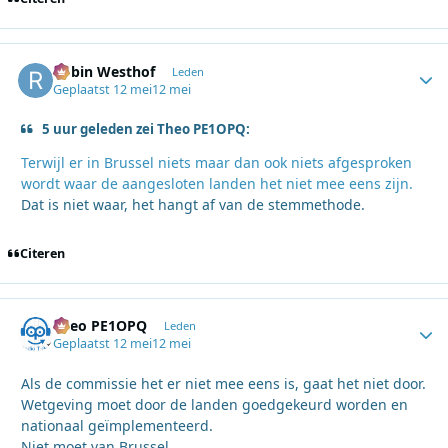
Robin Westhof
Autho
Leden
Geplaatst
12 mei
12 mei
5 uur geleden zei Theo PE1OPQ:
Terwijl er in Brussel niets maar dan ook niets afgesproken
wordt waar de aangesloten landen het niet mee eens zijn.
Dat is niet waar, het hangt af van de stemmethode.
Citeren
Theo PE1OPQ
Autho
Leden
Geplaatst
12 mei
12 mei
Als de commissie het er niet mee eens is, gaat het niet door.
Wetgeving moet door de landen goedgekeurd worden en
nationaal geïmplementeerd.
Niet moet van Brussel.