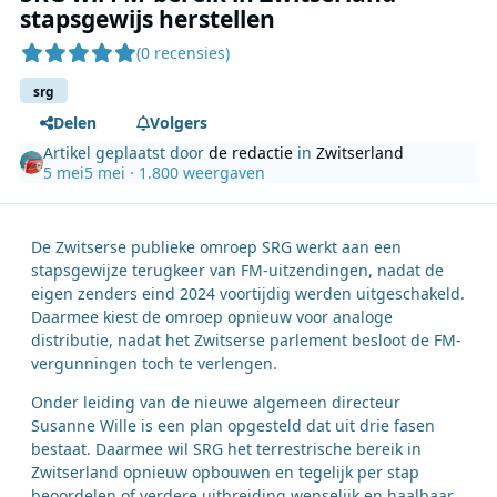
stapsgewijs herstellen
(0 recensies)
srg
Delen
Volgers
Artikel geplaatst door
de redactie
in
Zwitserland
5 mei
5 mei
· 1.800 weergaven
De Zwitserse publieke omroep SRG werkt aan een
stapsgewijze terugkeer van FM-uitzendingen, nadat de
eigen zenders eind 2024 voortijdig werden uitgeschakeld.
Daarmee kiest de omroep opnieuw voor analoge
distributie, nadat het Zwitserse parlement besloot de FM-
vergunningen toch te verlengen.
Onder leiding van de nieuwe algemeen directeur
Susanne Wille is een plan opgesteld dat uit drie fasen
bestaat. Daarmee wil SRG het terrestrische bereik in
Zwitserland opnieuw opbouwen en tegelijk per stap
beoordelen of verdere uitbreiding wenselijk en haalbaar