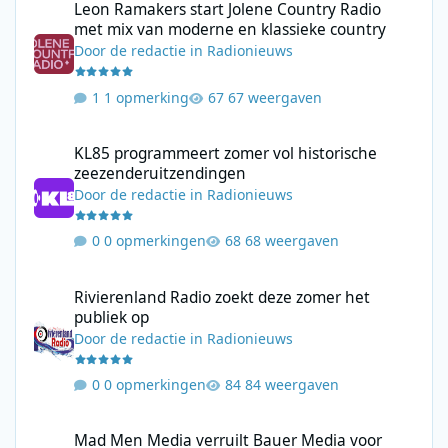
Leon Ramakers start Jolene Country Radio
met mix van moderne en klassieke country
Door
de redactie
in
Radionieuws
1 opmerking
67 weergaven
KL85 programmeert zomer vol historische zeezenderuitzending
KL85 programmeert zomer vol historische
zeezenderuitzendingen
Door
de redactie
in
Radionieuws
0 opmerkingen
68 weergaven
Rivierenland Radio zoekt deze zomer het publiek op
Rivierenland Radio zoekt deze zomer het
publiek op
Door
de redactie
in
Radionieuws
0 opmerkingen
84 weergaven
Mad Men Media verruilt Bauer Media voor samenwerking met V
Mad Men Media verruilt Bauer Media voor