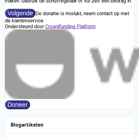
Blogartikelen
Leon Ramakers start Jolene Country Radio met mix van moderne 