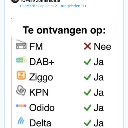
TOP449 Zomereditie
thijs5326
·
Geplaatst
21 uur geleden
21 u.
.