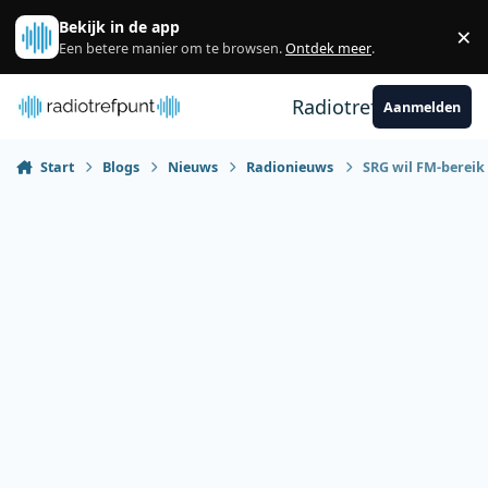
Spring naar bijdragen
Bekijk in de app
×
Sl
Een betere manier om te browsen.
Ontdek meer
.
Radiotrefpunt
Aanmelden
Start
Blogs
Nieuws
Radionieuws
SRG wil FM-bereik 