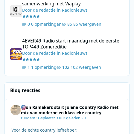
samenwerking met Viaplay
Door
de redactie
in
Radionieuws
0 opmerkingen
85 weergaven
4EVER49 Radio start maandag met de eerste TOP449 Zomerediti
4EVER49 Radio start maandag met de eerste
TOP449 Zomereditie
Door
de redactie
in
Radionieuws
1 opmerking
102 weergaven
Blog reacties
Leon Ramakers start Jolene Country Radio met
mix van moderne en klassieke country
ruudam
·
Geplaatst
3 uur geleden
3 u.
Voor de echte countryliefhebber: