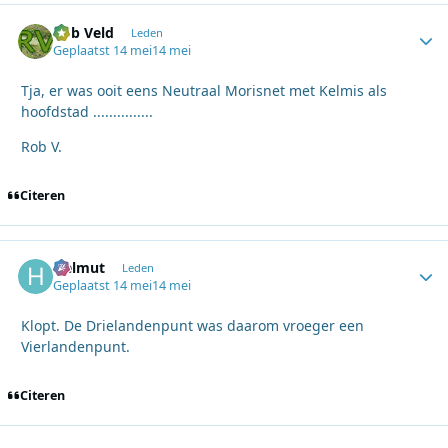
Rob Veld
Autho
Leden
Geplaatst
14 mei
14 mei
Tja, er was ooit eens Neutraal Morisnet met Kelmis als
hoofdstad ...............
Rob V.
Citeren
Helmut
Autho
Leden
Geplaatst
14 mei
14 mei
Klopt. De Drielandenpunt was daarom vroeger een
Vierlandenpunt.
Citeren