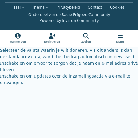
a
o
l
Taal
Thema
Privacybeleid
Contact
Cookies
c
u
u
Onderdeel van de Radio Erfgoed Community
e
t
e
Powered by
Invision Community
b
u
s
o
b
k
o
e
y
Aanmelden
Registreren
Zoeken
Menu
k
Selecteer de valuta waarin je wilt doneren. Als dit anders is dan
de standaardvaluta, wordt het bedrag automatisch omgewisseld.
Inschakelen om ervoor te zorgen dat je naam en e-mailadres privé
blijven.
Inschakelen om updates over de inzamelingsactie via e-mail te
ontvangen.