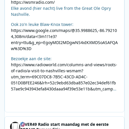
https://wsmradio.com/
Elke avond (hier nacht) live from the Great Ole Opry
Nashville.
Ook zo'n leuke Blaw-Knox tower:
https://www.google.com/maps/@35.9988625,-86.79210
4,308m/data=!3m1!1e3?
entry=ttu&g_ep=EgoyMDI2MDgwNS4xIKXMDSoASAFQA
w%3D%3D
Bezoekje aan de site:
https://www.radioworld.com/columns-and-views/roots-
of-radio/a-visit-to-nashvilles-wsmam?
utm_term=69C07DC8-7B5C-43CD-AD4C-
051D0BFEE246&lrh=52c9ebd63dba857e02ec34def61fb
57ae9c943943efa8430daaa94f39e53e11b&utm_campai
gn=0028F35E-226C-4B60-AC88-
AB2831C8A639&utm_medium=email&utm_content=492
E7A06-2B42-4737-B74D-
8F09201A140D&utm_source=SmartBrief
4EVER49 Radio start maandag met de eerste