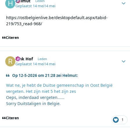
Helmut
Autho
Leden
Geplaatst
14 mei
14 mei
https://ostbelgienlive.be/desktopdefault.aspx/tabid-
219/753_read-968/
Citeren
Rink Hof
Autho
Leden
Geplaatst
14 mei
14 mei
Op 12-5-2026 om 21:28 zei Helmut:
Wat ne, je hebt de Duitse gemeenschap in Oost België
vergeten. Het zijn niet 5 het zijn zes
Oeps, inderdaad vergeten......
Sorry Duitstaligen in Belgie.
Citeren
1