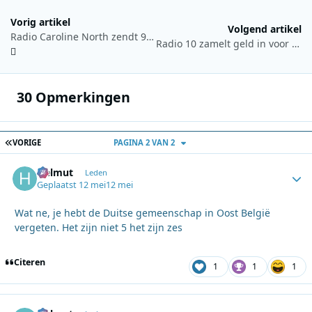
Vorig artikel
Volgend artikel
Radio Caroline North zendt 9 en 10 mei live uit vanaf Ross Revenge
Radio 10 zamelt geld in voor Alpe d’HuZes met speciale veiling
30 Opmerkingen
EERSTE PAGINA
VORIGE
PAGINA 2 VAN 2
Helmut
Autho
Leden
Geplaatst
12 mei
12 mei
Wat ne, je hebt de Duitse gemeenschap in Oost België
vergeten. Het zijn niet 5 het zijn zes
Citeren
1
1
1