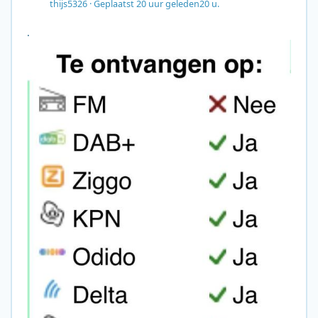
thijs5326
·
Geplaatst
20 uur geleden
20 u.
.