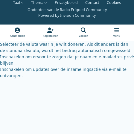
Taal
Thema
Privacybeleid
Contact
Cookies
c
u
u
Onderdeel van de Radio Erfgoed Community
e
t
e
Powered by
Invision Community
b
u
s
o
b
k
o
e
y
Aanmelden
Registreren
Zoeken
Menu
k
Selecteer de valuta waarin je wilt doneren. Als dit anders is dan
de standaardvaluta, wordt het bedrag automatisch omgewisseld.
Inschakelen om ervoor te zorgen dat je naam en e-mailadres privé
blijven.
Inschakelen om updates over de inzamelingsactie via e-mail te
ontvangen.