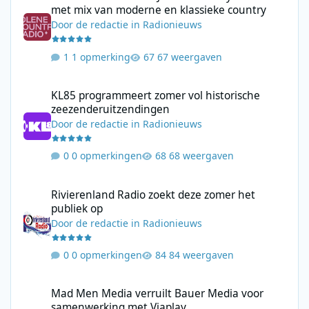
met mix van moderne en klassieke country
Door
de redactie
in
Radionieuws
1 opmerking
67 weergaven
KL85 programmeert zomer vol historische zeezenderuitzending
KL85 programmeert zomer vol historische
zeezenderuitzendingen
Door
de redactie
in
Radionieuws
0 opmerkingen
68 weergaven
Rivierenland Radio zoekt deze zomer het publiek op
Rivierenland Radio zoekt deze zomer het
publiek op
Door
de redactie
in
Radionieuws
0 opmerkingen
84 weergaven
Mad Men Media verruilt Bauer Media voor samenwerking met V
Mad Men Media verruilt Bauer Media voor
samenwerking met Viaplay