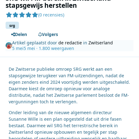
stapsgewijs herstellen
(0 recensies)
srg
Delen
Volgers
Artikel geplaatst door
de redactie
in
Zwitserland
5 mei
5 mei
· 1.800 weergaven
De Zwitserse publieke omroep SRG werkt aan een
stapsgewijze terugkeer van FM-uitzendingen, nadat de
eigen zenders eind 2024 voortijdig werden uitgeschakeld.
Daarmee kiest de omroep opnieuw voor analoge
distributie, nadat het Zwitserse parlement besloot de FM-
vergunningen toch te verlengen.
Onder leiding van de nieuwe algemeen directeur
Susanne Wille is een plan opgesteld dat uit drie fasen
bestaat. Daarmee wil SRG het terrestrische bereik in
Zwitserland opnieuw opbouwen en tegelijk per stap
beoordelen of verdere uitbreiding wenselijk en haalbaar