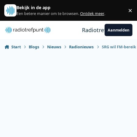
Spring naar bijdragen
Bekijk in de app
×
Sl
Een betere manier om te browsen.
Ontdek meer
.
Radiotrefpunt
Aanmelden
Start
Blogs
Nieuws
Radionieuws
SRG wil FM-bereik 