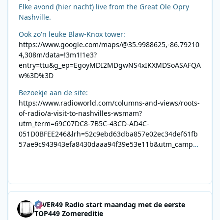
Elke avond (hier nacht) live from the Great Ole Opry
Nashville.
Ook zo'n leuke Blaw-Knox tower:
https://www.google.com/maps/@35.9988625,-86.79210
4,308m/data=!3m1!1e3?
entry=ttu&g_ep=EgoyMDI2MDgwNS4xIKXMDSoASAFQA
w%3D%3D
Bezoekje aan de site:
https://www.radioworld.com/columns-and-views/roots-
of-radio/a-visit-to-nashvilles-wsmam?
utm_term=69C07DC8-7B5C-43CD-AD4C-
051D0BFEE246&lrh=52c9ebd63dba857e02ec34def61fb
57ae9c943943efa8430daaa94f39e53e11b&utm_campai
gn=0028F35E-226C-4B60-AC88-
AB2831C8A639&utm_medium=email&utm_content=492
E7A06-2B42-4737-B74D-
8F09201A140D&utm_source=SmartBrief
4EVER49 Radio start maandag met de eerste
TOP449 Zomereditie