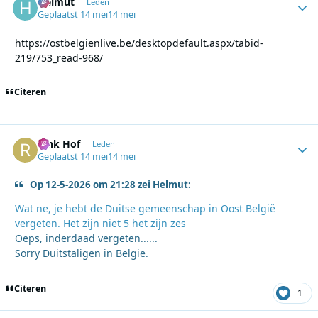
Helmut
Autho
Leden
Geplaatst
14 mei
14 mei
https://ostbelgienlive.be/desktopdefault.aspx/tabid-
219/753_read-968/
Citeren
Rink Hof
Autho
Leden
Geplaatst
14 mei
14 mei
Op 12-5-2026 om 21:28 zei Helmut:
Wat ne, je hebt de Duitse gemeenschap in Oost België
vergeten. Het zijn niet 5 het zijn zes
Oeps, inderdaad vergeten......
Sorry Duitstaligen in Belgie.
Citeren
1