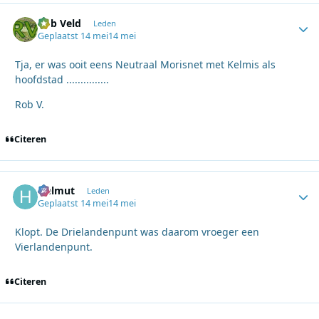
Rob Veld
Autho
Leden
Geplaatst
14 mei
14 mei
Tja, er was ooit eens Neutraal Morisnet met Kelmis als
hoofdstad ...............
Rob V.
Citeren
Helmut
Autho
Leden
Geplaatst
14 mei
14 mei
Klopt. De Drielandenpunt was daarom vroeger een
Vierlandenpunt.
Citeren