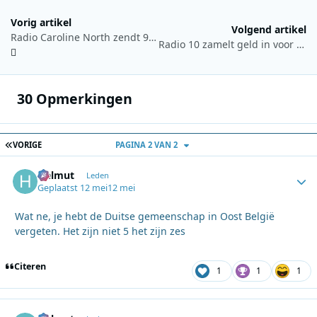
Vorig artikel
Volgend artikel
Radio Caroline North zendt 9 en 10 mei live uit vanaf Ross Revenge
Radio 10 zamelt geld in voor Alpe d’HuZes met speciale veiling
30 Opmerkingen
EERSTE PAGINA
VORIGE
PAGINA 2 VAN 2
Helmut
Autho
Leden
Geplaatst
12 mei
12 mei
Wat ne, je hebt de Duitse gemeenschap in Oost België
vergeten. Het zijn niet 5 het zijn zes
Citeren
1
1
1