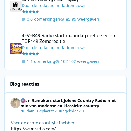
Door
de redactie
in
Radionieuws
0 opmerkingen
85 weergaven
4EVER49 Radio start maandag met de eerste TOP449 Zomerediti
4EVER49 Radio start maandag met de eerste
TOP449 Zomereditie
Door
de redactie
in
Radionieuws
1 opmerking
102 weergaven
Blog reacties
Leon Ramakers start Jolene Country Radio met
mix van moderne en klassieke country
ruudam
·
Geplaatst
2 uur geleden
2 u.
Voor de echte countryliefhebber:
https://wsmradio.com/