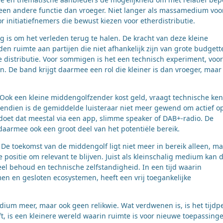
een andere functie dan vroeger. Niet langer als massamedium voo
r initiatiefnemers die bewust kiezen voor etherdistributie.
 is om het verleden terug te halen. De kracht van deze kleine
eden ruimte aan partijen die niet afhankelijk zijn van grote budgett
e distributie. Voor sommigen is het een technisch experiment, voor
. De band krijgt daarmee een rol die kleiner is dan vroeger, maar
 Ook een kleine middengolfzender kost geld, vraagt technische ken
vendien is de gemiddelde luisteraar niet meer gewend om actief o
doet dat meestal via een app, slimme speaker of DAB+-radio. De
armee ook een groot deel van het potentiële bereik.
 De toekomst van de middengolf ligt niet meer in bereik alleen, m
 positie om relevant te blijven. Juist als kleinschalig medium kan 
l behoud en technische zelfstandigheid. In een tijd waarin
men en gesloten ecosystemen, heeft een vrij toegankelijke
m meer, maar ook geen relikwie. Wat verdwenen is, is het tijdp
t, is een kleinere wereld waarin ruimte is voor nieuwe toepassing