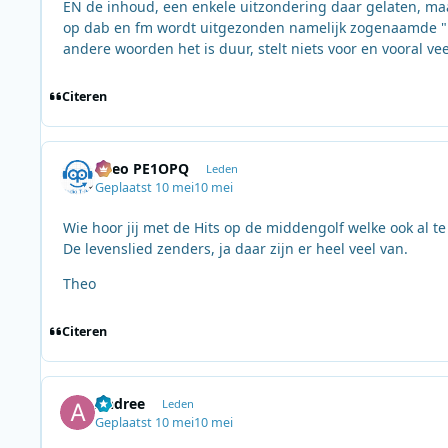
EN de inhoud, een enkele uitzondering daar gelaten, maa
op dab en fm wordt uitgezonden namelijk zogenaamde "Hit
andere woorden het is duur, stelt niets voor en vooral vee
Citeren
Theo PE1OPQ
Leden
Geplaatst
10 mei
10 mei
Wie hoor jij met de Hits op de middengolf welke ook al te
De levenslied zenders, ja daar zijn er heel veel van.
Theo
Citeren
Andree
Leden
Geplaatst
10 mei
10 mei