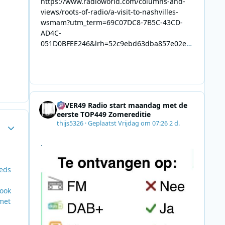
https://www.radioworld.com/columns-and-
views/roots-of-radio/a-visit-to-nashvilles-
wsmam?utm_term=69C07DC8-7B5C-43CD-
AD4C-
051D0BFEE246&lrh=52c9ebd63dba857e02ec
34def61fb57ae9c943943efa8430daaa94f39e5
3e11b&utm_campaign=0028F35E-226C-4B60-
AC88-
AB2831C8A639&utm_medium=email&utm_co
ntent=492E7A06-2B42-4737-B74D-
4EVER49 Radio start maandag met de
8F09201A140D&utm_source=SmartBrief
eerste TOP449 Zomereditie
Author stats
thijs5326
·
Geplaatst
Vrijdag om 07:26
2 d.
.
eeds
 ook
met