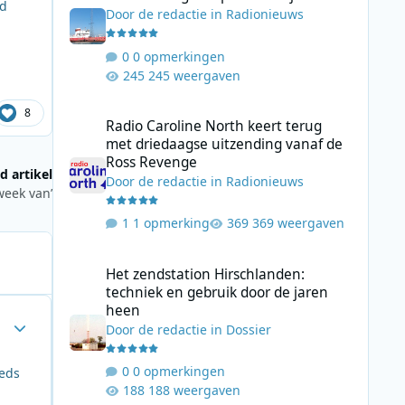
rd
Door
de redactie
in
Radionieuws
0 opmerkingen
245 weergaven
Radio Caroline North keert terug met driedaagse uitzend
8
Radio Caroline North keert terug
met driedaagse uitzending vanaf de
Ross Revenge
d artikel
Door
de redactie
in
Radionieuws
week van’
1 opmerking
369 weergaven
Het zendstation Hirschlanden: techniek en gebruik door 
Het zendstation Hirschlanden:
techniek en gebruik door de jaren
heen
Author stats
Door
de redactie
in
Dossier
0 opmerkingen
eeds
188 weergaven