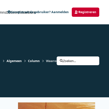
mns
Dossier
Fotoalbum
Geregistreerde gebruiker? Aanmelden
Registreren
s
Algemeen
Column
Waarom de middengolf nog niet verdwene
Zoeken...