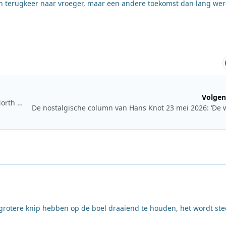
en terugkeer naar vroeger, maar een andere toekomst dan lang we
Volgen
De nostalgische column van Hans Knot 9 mei 2026: DSC en North State Show
De nostalgische column van Hans Knot 23 mei 2026: ‘De 
grotere knip hebben op de boel draaiend te houden, het wordt st