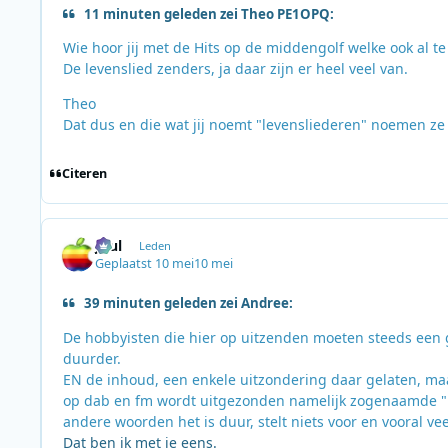
11 minuten geleden zei Theo PE1OPQ:
Wie hoor jij met de Hits op de middengolf welke ook al te
De levenslied zenders, ja daar zijn er heel veel van.
Theo
Dat dus en die wat jij noemt "levensliederen" noemen ze 
Citeren
Juul
Leden
Geplaatst
10 mei
10 mei
39 minuten geleden zei Andree:
De hobbyisten die hier op uitzenden moeten steeds een 
duurder.
EN de inhoud, een enkele uitzondering daar gelaten, maa
op dab en fm wordt uitgezonden namelijk zogenaamde "Hit
andere woorden het is duur, stelt niets voor en vooral vee
Dat ben ik met je eens.