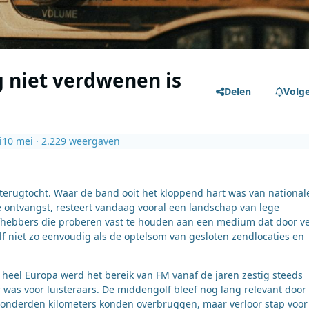
 niet verdwenen is
Delen
Volg
i
10 mei
· 2.229 weergaven
e terugtocht. Waar de band ooit het kloppend hart was van national
ontvangst, resteert vandaag vooral een landschap van lege
efhebbers die proberen vast te houden aan een medium dat door v
lf niet zo eenvoudig als de optelsom van gesloten zendlocaties en
heel Europa werd het bereik van FM vanaf de jaren zestig steeds
ker was voor luisteraars. De middengolf bleef nog lang relevant door 
honderden kilometers konden overbruggen, maar verloor stap voor