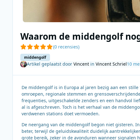
Waarom de middengolf nog
(0 recensies)
middengolf
Artikel geplaatst door
Vincent
in
Vincent Schriel
10 me
De middengolf is in Europa al jaren bezig aan een still
omroepen, regionale stemmen en grensoverschrijdende 
frequenties, uitgeschakelde zenders en een handvol li
al is afgeschreven. Toch is het verhaal van de middengo
verdwenen stations doet vermoeden.
De neergang van de middengolf begon niet gisteren. In 
beter, terwijl de geluidskwaliteit duidelijk aantrekkelij
grote bereik, zeker in de avonduren wanneer signalen 