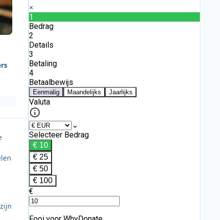
ers
e
elen
zijn