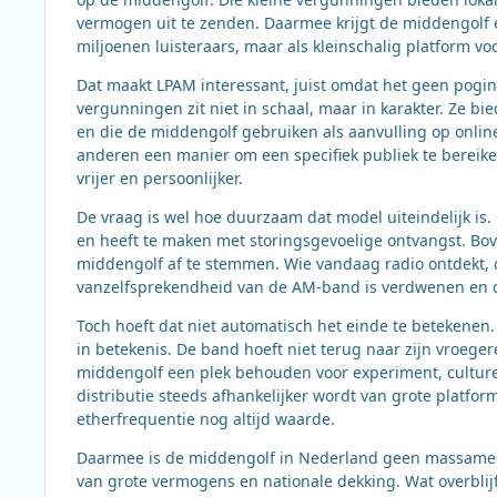
vermogen uit te zenden. Daarmee krijgt de middengolf 
miljoenen luisteraars, maar als kleinschalig platform voo
Dat maakt LPAM interessant, juist omdat het geen poging
vergunningen zit niet in schaal, maar in karakter. Ze bi
en die de middengolf gebruiken als aanvulling op onlin
anderen een manier om een specifiek publiek te bereiken
vrijer en persoonlijker.
De vraag is wel hoe duurzaam dat model uiteindelijk is.
en heeft te maken met storingsgevoelige ontvangst. Bo
middengolf af te stemmen. Wie vandaag radio ontdekt, 
vanzelfsprekendheid van de AM-band is verdwenen en da
Toch hoeft dat niet automatisch het einde te betekenen.
in betekenis. De band hoeft niet terug naar zijn vroegere
middengolf een plek behouden voor experiment, culturee
distributie steeds afhankelijker wordt van grote platfor
etherfrequentie nog altijd waarde.
Daarmee is de middengolf in Nederland geen massamediu
van grote vermogens en nationale dekking. Wat overblijf