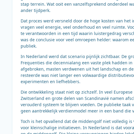
stap terrein. Wat ooit een vanzelfsprekend onderdeel wa
ander tijdperk.
Dat proces werd versneld door de hoge kosten van het i
vragen veel energie, veel onderhoud en veel ruimte. Vo
te verantwoorden in een tijd waarin luistergedrag vers
was de conclusie voor veel omroepen helder: waarom een
publiek.
In Nederland werd dat scenario pijnlijk zichtbaar. De 
Frequenties die decennialang een vaste plek hadden in 
afgebroken, masten verdwenen uit het landschap en de
resteerde was niet langer een volwaardige distributiev
experimenten en liefhebbers.
Die ontwikkeling staat niet op zichzelf. In veel Europes
Zwitserland en grote delen van Scandinavië namen afs
verouderd systeem te blijven voeden. De publieke taak 
geen aantrekkelijk verdienmodel meer in een band die 
Toch is het opvallend dat de middengolf niet volledig is
voor kleinschalige initiatieven. In Nederland is dat v
op de middengolf. Die kleine vergunningen bieden loka