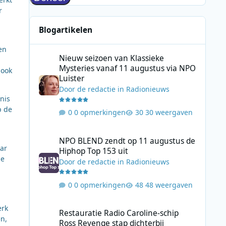
r
Blogartikelen
Nieuw seizoen van Klassieke Mysteries vanaf 11 augustus
en
Nieuw seizoen van Klassieke
Mysteries vanaf 11 augustus via NPO
 ook
Luister
Door
de redactie
in
Radionieuws
nis
p de
0 opmerkingen
30 weergaven
NPO BLEND zendt op 11 augustus de Hiphop Top 153 uit
NPO BLEND zendt op 11 augustus de
aar
Hiphop Top 153 uit
de
Door
de redactie
in
Radionieuws
0 opmerkingen
48 weergaven
Restauratie Radio Caroline-schip Ross Revenge stap dicht
erk
Restauratie Radio Caroline-schip
en,
Ross Revenge stap dichterbij