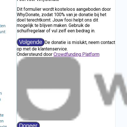
ten
unt
n
n
te
en
erkt