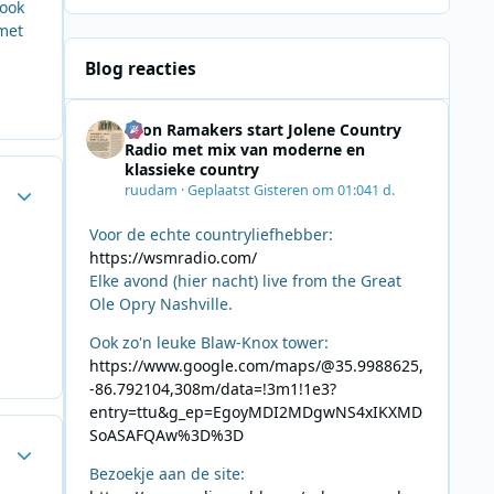
 ook
met
Blog reacties
Leon Ramakers start Jolene Country
Radio met mix van moderne en
klassieke country
Author stats
ruudam
·
Geplaatst
Gisteren om 01:04
1 d.
Voor de echte countryliefhebber:
https://wsmradio.com/
Elke avond (hier nacht) live from the Great
Ole Opry Nashville.
Ook zo'n leuke Blaw-Knox tower:
https://www.google.com/maps/@35.9988625,
-86.792104,308m/data=!3m1!1e3?
entry=ttu&g_ep=EgoyMDI2MDgwNS4xIKXMD
SoASAFQAw%3D%3D
Author stats
Bezoekje aan de site: