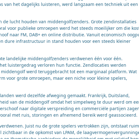
s van het dagelijks luisteren, werd langzaam een techniek uit een
n de lucht houden van middengolfzenders. Grote zendinstallaties
oral voor publieke omroepen werd het steeds moeilijker om die kos
choof naar FM, DAB+ en online distributie. Vanuit economisch oogp
 dure infrastructuur in stand houden voor een steeds kleiner
grote landelijke middengolfzenders verdwenen één voor één.
het luistergedrag verloren hun functie. Zendlocaties werden
 middengolf werd teruggebracht tot een marginaal platform. Wat
orm voor grote omroepen, maar een niche voor kleine spelers,
e landen werd dezelfde afweging gemaakt. Frankrijk, Duitsland,
cheid van de middengolf omdat het simpelweg te duur werd om ee
verschoof naar digitale verspreiding en commerciële partijen zage
vooral met ruis, storingen en afnemend bereik werd geassocieerd.
 verdwenen. Juist nu de grote spelers vertrokken zijn, ontstaat ruim
ooral zichtbaar in de opkomst van LPAM, de laagvermogenvergunning
le en thematische aanbieders de mogelijkheid om met relatief bep