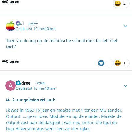
Citeren
2
Juul
Autho
Leden
Geplaatst
10 mei
10 mei
Toen zat ik nog op de technische school dus dat telt niet
toch?
Citeren
1
1
Andree
Autho
Leden
Geplaatst
10 mei
10 mei
2 uur geleden zei Juul:
Ik was in 1963 16 jaar en maakte met 1 tor een MG zender.
Output......geen idee. Moduleren op de emitter. Maakte de
output vast aan de dakgoot ( was nog zink in die tijd) en
hup Hilversum was weer een zender rijker.