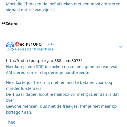
Mooi die Chinezen de loef afsteken met een mooi am stereo
signaal dat zal wat zijn :-).
Citeren
Theo PE1OPQ
Autho
Leden
Geplaatst
10 mei
10 mei
http://radio-tpot.proxy.rx-888.com:8073/
Hier kun je een SDR bezoeken en zo mee genieten van wat
AM stereo kan zijn bij geringe bandbreedte.
Nee, kortegolf trekt mij niet, en niet te betalen voor nog
minder luisteraars.
De 1 paar dagen loopt je mailbox vol met QSL en dan is dat
over.
Gewone mensen, dus niet de freakjes, tref je niet meer op
kortegolf aan.
Theo