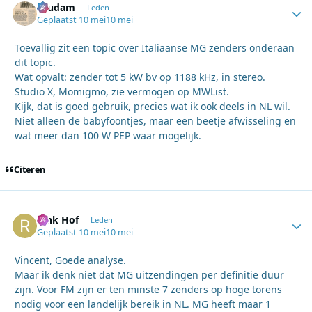
ruudam
Autho
Leden
Geplaatst
10 mei
10 mei
Toevallig zit een topic over Italiaanse MG zenders onderaan
dit topic.
Wat opvalt: zender tot 5 kW bv op 1188 kHz, in stereo.
Studio X, Momigmo, zie vermogen op MWList.
Kijk, dat is goed gebruik, precies wat ik ook deels in NL wil.
Niet alleen de babyfoontjes, maar een beetje afwisseling en
wat meer dan 100 W PEP waar mogelijk.
Citeren
Rink Hof
Autho
Leden
Geplaatst
10 mei
10 mei
Vincent, Goede analyse.
Maar ik denk niet dat MG uitzendingen per definitie duur
zijn. Voor FM zijn er ten minste 7 zenders op hoge torens
nodig voor een landelijk bereik in NL. MG heeft maar 1