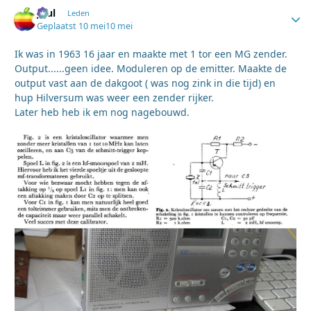
Juul
Autho
Leden
Geplaatst
10 mei
10 mei
Ik was in 1963 16 jaar en maakte met 1 tor een MG zender.
Output......geen idee. Moduleren op de emitter. Maakte de
output vast aan de dakgoot ( was nog zink in die tijd) en
hup Hilversum was weer een zender rijker.
Later heb heb ik em nog nagebouwd.