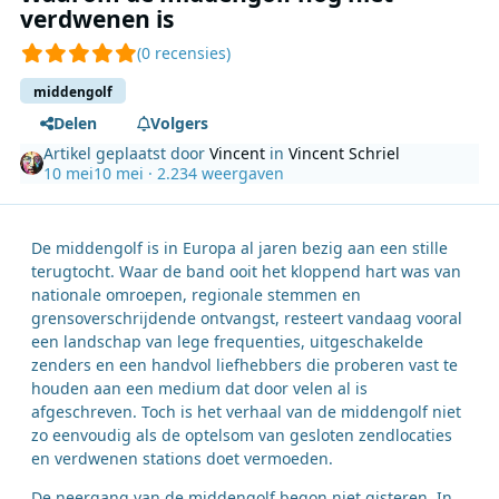
verdwenen is
(0 recensies)
middengolf
Delen
Volgers
Artikel geplaatst door
Vincent
in
Vincent Schriel
10 mei
10 mei
· 2.234 weergaven
De middengolf is in Europa al jaren bezig aan een stille
terugtocht. Waar de band ooit het kloppend hart was van
nationale omroepen, regionale stemmen en
grensoverschrijdende ontvangst, resteert vandaag vooral
een landschap van lege frequenties, uitgeschakelde
zenders en een handvol liefhebbers die proberen vast te
houden aan een medium dat door velen al is
afgeschreven. Toch is het verhaal van de middengolf niet
zo eenvoudig als de optelsom van gesloten zendlocaties
en verdwenen stations doet vermoeden.
De neergang van de middengolf begon niet gisteren. In