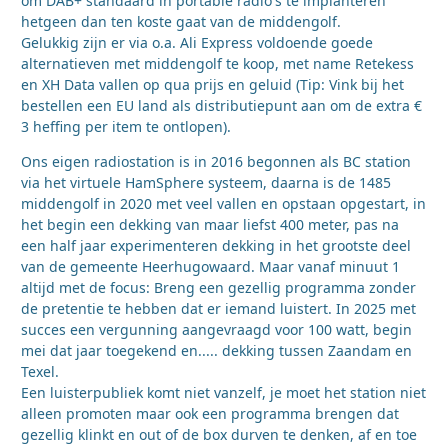
om DAB+ standaard in portable radio's te implanteren
hetgeen dan ten koste gaat van de middengolf.
Gelukkig zijn er via o.a. Ali Express voldoende goede
alternatieven met middengolf te koop, met name Retekess
en XH Data vallen op qua prijs en geluid (Tip: Vink bij het
bestellen een EU land als distributiepunt aan om de extra €
3 heffing per item te ontlopen).
Ons eigen radiostation is in 2016 begonnen als BC station
via het virtuele HamSphere systeem, daarna is de 1485
middengolf in 2020 met veel vallen en opstaan opgestart, in
het begin een dekking van maar liefst 400 meter, pas na
een half jaar experimenteren dekking in het grootste deel
van de gemeente Heerhugowaard. Maar vanaf minuut 1
altijd met de focus: Breng een gezellig programma zonder
de pretentie te hebben dat er iemand luistert. In 2025 met
succes een vergunning aangevraagd voor 100 watt, begin
mei dat jaar toegekend en..... dekking tussen Zaandam en
Texel.
Een luisterpubliek komt niet vanzelf, je moet het station niet
alleen promoten maar ook een programma brengen dat
gezellig klinkt en out of de box durven te denken, af en toe