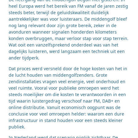
heel Europa werd het bereik van FM vanaf de jaren zestig
steeds beter, terwijl de geluidskwaliteit duidelijk
aantrekkelijker was voor luisteraars. De middengolf bleef
nog lang relevant door zijn grote bereik, zeker in de
avonduren wanneer signalen honderden kilometers
konden overbruggen, maar verloor stap voor stap terrein.
Wat ooit een vanzelfsprekend onderdeel was van het
dagelijks luisteren, werd langzaam een techniek uit een
ander tijdperk.
Dat proces werd versneld door de hoge kosten van het in
de lucht houden van middengolfzenders. Grote
zendinstallaties vragen veel energie, veel onderhoud en
veel ruimte. Vooral voor publieke omroepen werd het
steeds moeilijker om die kosten te verantwoorden in een
tijd waarin luistergedrag verschoof naar FM, DAB+ en
online distributie. Vanuit economisch oogpunt was de
conclusie voor veel omroepen helder: waarom een dure
infrastructuur in stand houden voor een steeds kleiner
publiek.
In Nederland werd dat scenario pijnlijk zichtbaar. De