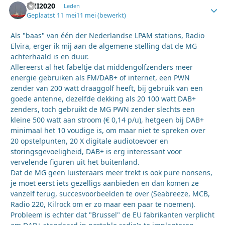
RNI2020
Autho
Leden
Geplaatst
11 mei
11 mei
(bewerkt)
Als "baas" van één der Nederlandse LPAM stations, Radio
Elvira, erger ik mij aan de algemene stelling dat de MG
achterhaald is en duur.
Allereerst al het fabeltje dat middengolfzenders meer
energie gebruiken als FM/DAB+ of internet, een PWN
zender van 200 watt draaggolf heeft, bij gebruik van een
goede antenne, dezelfde dekking als 20 100 watt DAB+
zenders, toch gebruikt de MG PWN zender slechts een
kleine 500 watt aan stroom (€ 0,14 p/u), hetgeen bij DAB+
minimaal het 10 voudige is, om maar niet te spreken over
20 opstelpunten, 20 X digitale audiotoevoer en
storingsgevoeligheid, DAB+ is erg interessant voor
vervelende figuren uit het buitenland.
Dat de MG geen luisteraars meer trekt is ook pure nonsens,
je moet eerst iets gezelligs aanbieden en dan komen ze
vanzelf terug, succesvoorbeelden te over (Seabreeze, MCB,
Radio 220, Kilrock om er zo maar een paar te noemen).
Probleem is echter dat "Brussel" de EU fabrikanten verplicht