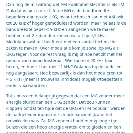
Dan nog de misvatting dat AM kwalitatief slechter is als FM.
Ook dat is niet correct. In de MG is de bandbreedte
beperkter dan op de UKG, maar technisch kan met AM ook
tot 20 kHz of hoger gemoduleerd worden, maar helaas is de
bandbreedte beperkt 9 kHz en aangezien we te maken
hebben met 2 zijbanden komen we uit op 4,5 kHz.
Modulatiekwaliteit heeft ook met een aantal technische
zaken te maken. Over-modulatie kom je zowel op MG als
UKG tegen. Voor de rest vraag ik mij of hoe het zit met het
gehoor van menig luisteraar. Wie kan een 20 kHz toon
horen, en hoe zit het met 12 kHz? Onlangs bij de audicien
nog aangekaart. Hoe bezwaarlijk is dan het moduleren tot
4,5 kHz? (meer is trouwens inmiddels mogelijk/toegestaan
onder voorwaarden)
Tot slot is een belangrijk gegeven dat een MG zender meer
energie slurpt dan een UKG zender. Dat zou kunnen
kloppen omdat ten tijde dat de UKG en FM populair werden
de halfgeleider industrie zich ook aanzienlijk aan het
ontwikkelen was. De MG zenders hadden nog lange tijd
buizen die een hoop energie vraten om te gloeien en een