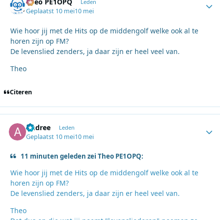
Theo PE1OPQ
Autho
Leden
Geplaatst
10 mei
10 mei
Wie hoor jij met de Hits op de middengolf welke ook al te
horen zijn op FM?
De levenslied zenders, ja daar zijn er heel veel van.
Theo
Citeren
Andree
Autho
Leden
Geplaatst
10 mei
10 mei
11 minuten geleden zei Theo PE1OPQ:
Wie hoor jij met de Hits op de middengolf welke ook al te
horen zijn op FM?
De levenslied zenders, ja daar zijn er heel veel van.
Theo