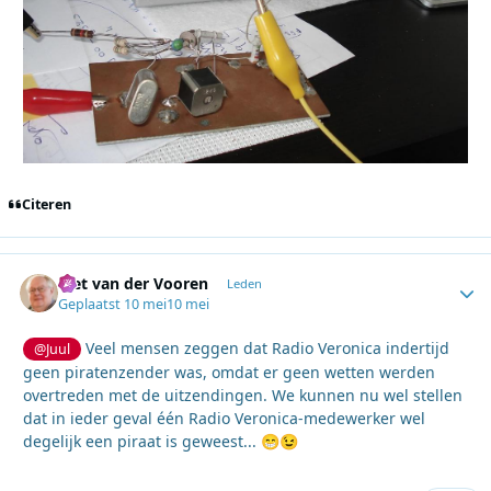
Citeren
Piet van der Vooren
Autho
Leden
Geplaatst
10 mei
10 mei
Veel mensen zeggen dat Radio Veronica indertijd
@Juul
geen piratenzender was, omdat er geen wetten werden
overtreden met de uitzendingen. We kunnen nu wel stellen
dat in ieder geval één Radio Veronica-medewerker wel
degelijk een piraat is geweest...
😁
😉