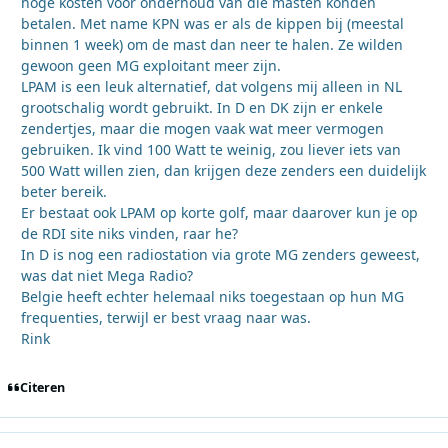
hoge kosten voor onderhoud van die masten konden
betalen. Met name KPN was er als de kippen bij (meestal
binnen 1 week) om de mast dan neer te halen. Ze wilden
gewoon geen MG exploitant meer zijn.
LPAM is een leuk alternatief, dat volgens mij alleen in NL
grootschalig wordt gebruikt. In D en DK zijn er enkele
zendertjes, maar die mogen vaak wat meer vermogen
gebruiken. Ik vind 100 Watt te weinig, zou liever iets van
500 Watt willen zien, dan krijgen deze zenders een duidelijk
beter bereik.
Er bestaat ook LPAM op korte golf, maar daarover kun je op
de RDI site niks vinden, raar he?
In D is nog een radiostation via grote MG zenders geweest,
was dat niet Mega Radio?
Belgie heeft echter helemaal niks toegestaan op hun MG
frequenties, terwijl er best vraag naar was.
Rink
Citeren