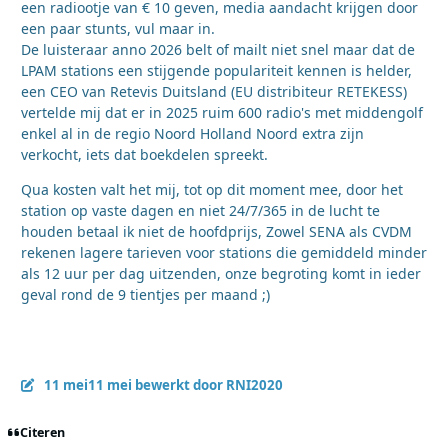
een radiootje van € 10 geven, media aandacht krijgen door
een paar stunts, vul maar in.
De luisteraar anno 2026 belt of mailt niet snel maar dat de
LPAM stations een stijgende populariteit kennen is helder,
een CEO van Retevis Duitsland (EU distribiteur RETEKESS)
vertelde mij dat er in 2025 ruim 600 radio's met middengolf
enkel al in de regio Noord Holland Noord extra zijn
verkocht, iets dat boekdelen spreekt.
Qua kosten valt het mij, tot op dit moment mee, door het
station op vaste dagen en niet 24/7/365 in de lucht te
houden betaal ik niet de hoofdprijs, Zowel SENA als CVDM
rekenen lagere tarieven voor stations die gemiddeld minder
als 12 uur per dag uitzenden, onze begroting komt in ieder
geval rond de 9 tientjes per maand ;)
11 mei
11 mei
bewerkt door RNI2020
Citeren