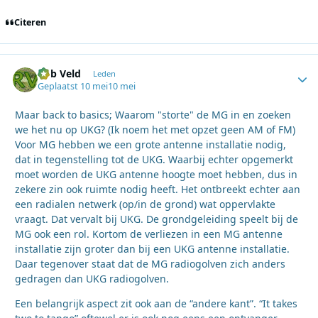
Citeren
Rob Veld
Autho
Leden
Geplaatst
10 mei
10 mei
Maar back to basics; Waarom "storte" de MG in en zoeken
we het nu op UKG? (Ik noem het met opzet geen AM of FM)
Voor MG hebben we een grote antenne installatie nodig,
dat in tegenstelling tot de UKG. Waarbij echter opgemerkt
moet worden de UKG antenne hoogte moet hebben, dus in
zekere zin ook ruimte nodig heeft. Het ontbreekt echter aan
een radialen netwerk (op/in de grond) wat oppervlakte
vraagt. Dat vervalt bij UKG. De grondgeleiding speelt bij de
MG ook een rol. Kortom de verliezen in een MG antenne
installatie zijn groter dan bij een UKG antenne installatie.
Daar tegenover staat dat de MG radiogolven zich anders
gedragen dan UKG radiogolven.
Een belangrijk aspect zit ook aan de “andere kant”. “It takes