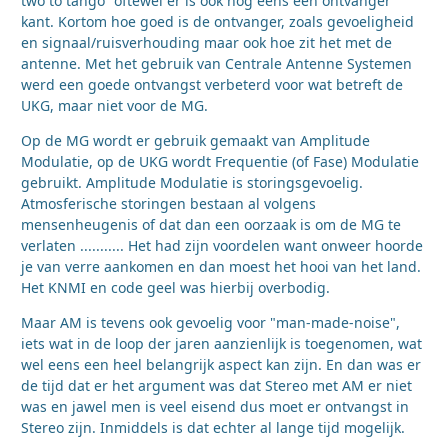
two to tango” oftewel er is ook nog eens een ontvanger
kant. Kortom hoe goed is de ontvanger, zoals gevoeligheid
en signaal/ruisverhouding maar ook hoe zit het met de
antenne. Met het gebruik van Centrale Antenne Systemen
werd een goede ontvangst verbeterd voor wat betreft de
UKG, maar niet voor de MG.
Op de MG wordt er gebruik gemaakt van Amplitude
Modulatie, op de UKG wordt Frequentie (of Fase) Modulatie
gebruikt. Amplitude Modulatie is storingsgevoelig.
Atmosferische storingen bestaan al volgens
mensenheugenis of dat dan een oorzaak is om de MG te
verlaten ........... Het had zijn voordelen want onweer hoorde
je van verre aankomen en dan moest het hooi van het land.
Het KNMI en code geel was hierbij overbodig.
Maar AM is tevens ook gevoelig voor "man-made-noise",
iets wat in de loop der jaren aanzienlijk is toegenomen, wat
wel eens een heel belangrijk aspect kan zijn. En dan was er
de tijd dat er het argument was dat Stereo met AM er niet
was en jawel men is veel eisend dus moet er ontvangst in
Stereo zijn. Inmiddels is dat echter al lange tijd mogelijk.