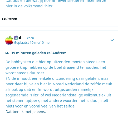
Dat dus en die wat jij noemt "levensliederen" noemen ze
hier in de volksmond "hits"
Citeren
Juul
Autho
Leden
Geplaatst
10 mei
10 mei
39 minuten geleden zei Andree:
De hobbyisten die hier op uitzenden moeten steeds een
grotere knip hebben op de boel draaiend te houden, het
wordt steeds duurder.
EN de inhoud, een enkele uitzondering daar gelaten, maar
hoor daar bij velen hier in Noord Nederland de zelfde meuk
als ook op dab en fm wordt uitgezonden namelijk
zogenaamde "Hits" of wel Nederlandstalige volksmuziek uit
het stenen tijdperk, met andere woorden het is duur, stelt
niets voor en vooral veel van het zelfde.
Dat ben ik met je eens.