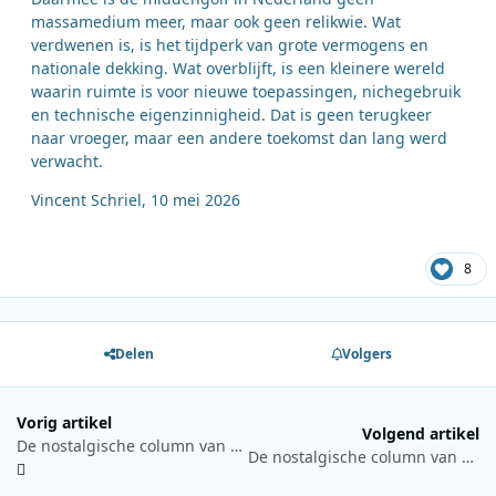
massamedium meer, maar ook geen relikwie. Wat
verdwenen is, is het tijdperk van grote vermogens en
nationale dekking. Wat overblijft, is een kleinere wereld
waarin ruimte is voor nieuwe toepassingen, nichegebruik
en technische eigenzinnigheid. Dat is geen terugkeer
naar vroeger, maar een andere toekomst dan lang werd
verwacht.
Vincent Schriel, 10 mei 2026
8
Delen
Volgers
Vorig artikel
Volgend artikel
De nostalgische column van Hans Knot 9 mei 2026: DSC en North State Show
De nostalgische column van Hans Knot 23 mei 2026: ‘De week van’