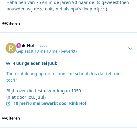
Haha ben van 75 en in de jaren 90 naar de lts geweest toen
bouwden wij deze ook , net als opa’s floepertje :-)
Citeren
Rink Hof
Autho
Leden
Geplaatst
10 mei
10 mei
(bewerkt)
4 uur geleden zei Juul:
Toen zat ik nog op de technische school dus dat telt niet
toch?
Blijft over die testuitzending in 1959....
(niet door jou, Juul)
10 mei
10 mei
bewerkt door Rink Hof
Citeren