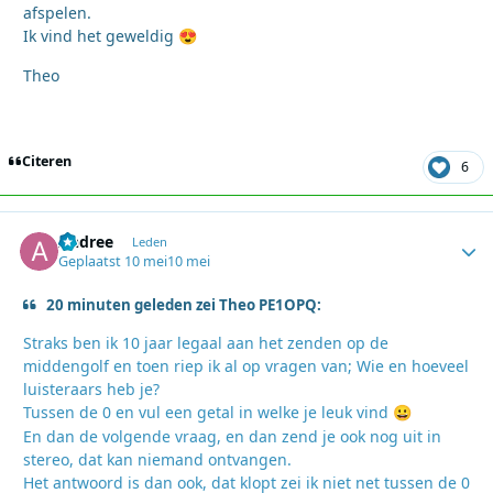
afspelen.
Ik vind het geweldig
😍
Theo
Citeren
6
Andree
Autho
Leden
Geplaatst
10 mei
10 mei
20 minuten geleden zei Theo PE1OPQ:
Straks ben ik 10 jaar legaal aan het zenden op de
middengolf en toen riep ik al op vragen van; Wie en hoeveel
luisteraars heb je?
Tussen de 0 en vul een getal in welke je leuk vind
😀
En dan de volgende vraag, en dan zend je ook nog uit in
stereo, dat kan niemand ontvangen.
Het antwoord is dan ook, dat klopt zei ik niet net tussen de 0