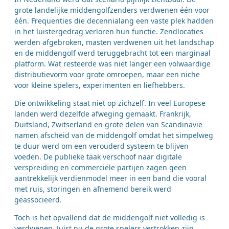
grote landelijke middengolfzenders verdwenen één voor
één. Frequenties die decennialang een vaste plek hadden
in het luistergedrag verloren hun functie. Zendlocaties
werden afgebroken, masten verdwenen uit het landschap
en de middengolf werd teruggebracht tot een marginaal
platform. Wat resteerde was niet langer een volwaardige
distributievorm voor grote omroepen, maar een niche
voor kleine spelers, experimenten en liefhebbers.
Die ontwikkeling staat niet op zichzelf. In veel Europese
landen werd dezelfde afweging gemaakt. Frankrijk,
Duitsland, Zwitserland en grote delen van Scandinavië
namen afscheid van de middengolf omdat het simpelweg
te duur werd om een verouderd systeem te blijven
voeden. De publieke taak verschoof naar digitale
verspreiding en commerciële partijen zagen geen
aantrekkelijk verdienmodel meer in een band die vooral
met ruis, storingen en afnemend bereik werd
geassocieerd.
Toch is het opvallend dat de middengolf niet volledig is
verdwenen. Juist nu de grote spelers vertrokken zijn,