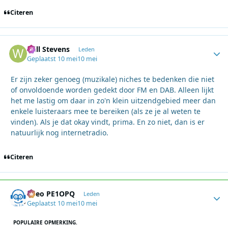
Citeren
Will Stevens
Autho
Leden
Geplaatst
10 mei
10 mei
Er zijn zeker genoeg (muzikale) niches te bedenken die niet
of onvoldoende worden gedekt door FM en DAB. Alleen lijkt
het me lastig om daar in zo'n klein uitzendgebied meer dan
enkele luisteraars mee te bereiken (als ze je al weten te
vinden). Als je dat okay vindt, prima. En zo niet, dan is er
natuurlijk nog internetradio.
Citeren
Theo PE1OPQ
Autho
Leden
Geplaatst
10 mei
10 mei
POPULAIRE OPMERKING.