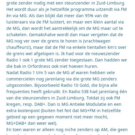
grote zender nodig met een steunzender in Zuid-Limburg.
Het wordt duur als je hetzelfde programma uitzendt via FM
èn via MG. Als dan blijkt dat meer dan 95% van de
luisteraars via de FM luistert, en maar een klein aantal via
de MG, dan wordt het aantrekkelijk om de MG maar uit te
schakelen. Gemakshalve wordt dan maar vergeten dat de
MG nog ver over de grens te horen is (vrachtwagen
chauffeurs!), maar dat de FM na enkele tientallen km's over
de grens wel afgelopen is. Ik had voor de nieuwszender
Radio 1 ook 1 grote MG zender toegestaan. Dan hadden we
die bak in Orfordness ook niet hoeven huren.
Nadat Radio 1 t/m 5 van de MG af waren hebben vele
commercielen nog jarenlang via die grote MG zenders
uitgezonden. Bijvoorbeeld Radio 10 Gold, die bijna alle
frequenties heeft gebruikt. En Radio 538 had jarenlang één
van die steunzenders in Zuid-Limburg. Totdat zij ook FM
kregen, resp. DAB+. Dan is MG Antieke Modulatie en een
extra kostenpost (buiten het feit dat MG+FM in hetzelfde
gebied op een gegeven moment niet meer mocht,
MG+DAB+ dan weer wel).
En toen waren er alleen nog niche zenders op AM, die geen