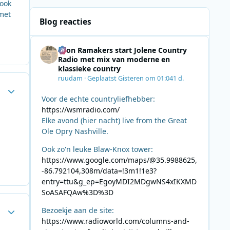
 ook
met
Blog reacties
Leon Ramakers start Jolene Country
Radio met mix van moderne en
klassieke country
ruudam
·
Geplaatst
Gisteren om 01:04
1 d.
Author stats
Voor de echte countryliefhebber:
https://wsmradio.com/
Elke avond (hier nacht) live from the Great
Ole Opry Nashville.
Ook zo'n leuke Blaw-Knox tower:
https://www.google.com/maps/@35.9988625,
-86.792104,308m/data=!3m1!1e3?
entry=ttu&g_ep=EgoyMDI2MDgwNS4xIKXMD
SoASAFQAw%3D%3D
Author stats
Bezoekje aan de site:
https://www.radioworld.com/columns-and-