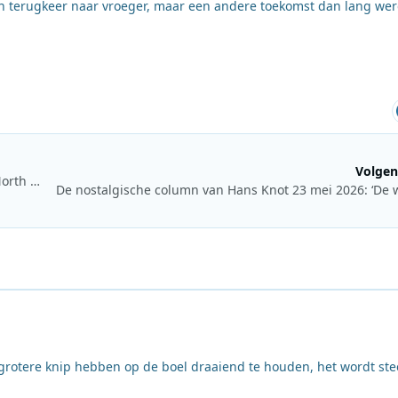
en terugkeer naar vroeger, maar een andere toekomst dan lang we
Volgen
De nostalgische column van Hans Knot 9 mei 2026: DSC en North State Show
De nostalgische column van Hans Knot 23 mei 2026: ‘De 
grotere knip hebben op de boel draaiend te houden, het wordt st