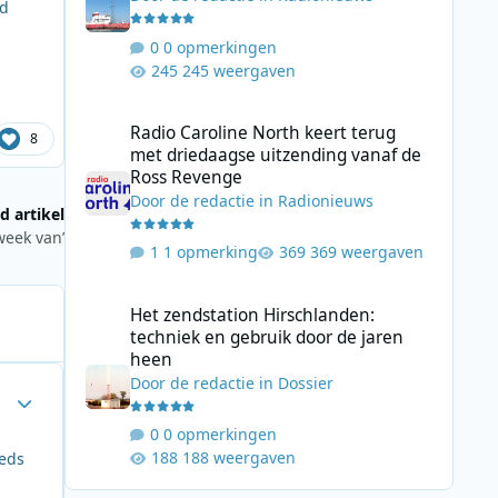
rd
0 opmerkingen
245 weergaven
Radio Caroline North keert terug met driedaagse uitzend
Radio Caroline North keert terug
8
met driedaagse uitzending vanaf de
Ross Revenge
Door
de redactie
in
Radionieuws
d artikel
week van’
1 opmerking
369 weergaven
Het zendstation Hirschlanden: techniek en gebruik door 
Het zendstation Hirschlanden:
techniek en gebruik door de jaren
heen
Door
de redactie
in
Dossier
Author stats
0 opmerkingen
188 weergaven
eeds