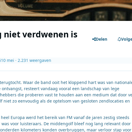
 niet verdwenen is
Delen
Volg
i
10 mei
· 2.231 weergaven
e terugtocht. Waar de band ooit het kloppend hart was van national
ontvangst, resteert vandaag vooral een landschap van lege
efhebbers die proberen vast te houden aan een medium dat door v
lf niet zo eenvoudig als de optelsom van gesloten zendlocaties en
heel Europa werd het bereik van FM vanaf de jaren zestig steeds
ker was voor luisteraars. De middengolf bleef nog lang relevant door 
honderden kilometers konden overbruggen, maar verloor stap voor