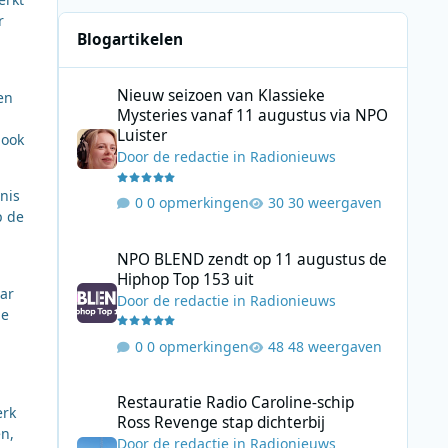
r
Blogartikelen
Nieuw seizoen van Klassieke Mysteries vanaf 11 augustus
Nieuw seizoen van Klassieke
en
Mysteries vanaf 11 augustus via NPO
Luister
 ook
Door
de redactie
in
Radionieuws
nis
0 opmerkingen
30 weergaven
p de
NPO BLEND zendt op 11 augustus de Hiphop Top 153 uit
NPO BLEND zendt op 11 augustus de
Hiphop Top 153 uit
aar
Door
de redactie
in
Radionieuws
de
0 opmerkingen
48 weergaven
Restauratie Radio Caroline-schip Ross Revenge stap dicht
Restauratie Radio Caroline-schip
erk
Ross Revenge stap dichterbij
en,
Door
de redactie
in
Radionieuws