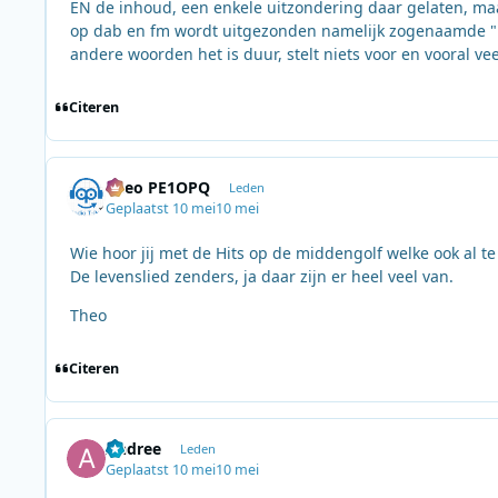
EN de inhoud, een enkele uitzondering daar gelaten, maa
op dab en fm wordt uitgezonden namelijk zogenaamde "Hit
andere woorden het is duur, stelt niets voor en vooral vee
Citeren
Theo PE1OPQ
Leden
Geplaatst
10 mei
10 mei
Wie hoor jij met de Hits op de middengolf welke ook al te
De levenslied zenders, ja daar zijn er heel veel van.
Theo
Citeren
Andree
Leden
Geplaatst
10 mei
10 mei