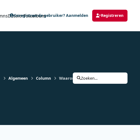
mns
Dossier
Fotoalbum
Geregistreerde gebruiker? Aanmelden
Registreren
s
Algemeen
Column
Waarom de middengolf nog niet verdwene
Zoeken...