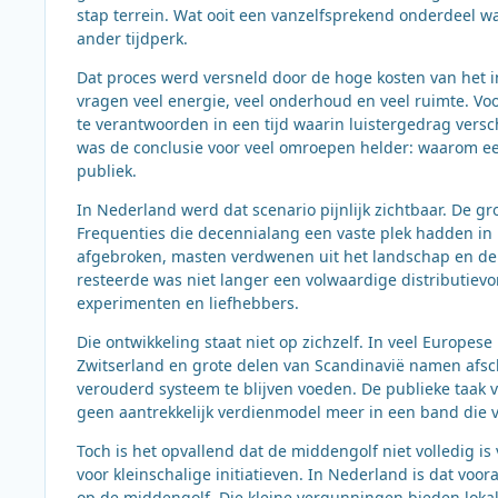
stap terrein. Wat ooit een vanzelfsprekend onderdeel wa
ander tijdperk.
Dat proces werd versneld door de hoge kosten van het i
vragen veel energie, veel onderhoud en veel ruimte. Vo
te verantwoorden in een tijd waarin luistergedrag vers
was de conclusie voor veel omroepen helder: waarom een
publiek.
In Nederland werd dat scenario pijnlijk zichtbaar. De 
Frequenties die decennialang een vaste plek hadden in 
afgebroken, masten verdwenen uit het landschap en de
resteerde was niet langer een volwaardige distributiev
experimenten en liefhebbers.
Die ontwikkeling staat niet op zichzelf. In veel Europes
Zwitserland en grote delen van Scandinavië namen afs
verouderd systeem te blijven voeden. De publieke taak 
geen aantrekkelijk verdienmodel meer in een band die 
Toch is het opvallend dat de middengolf niet volledig is
voor kleinschalige initiatieven. In Nederland is dat v
op de middengolf. Die kleine vergunningen bieden loka