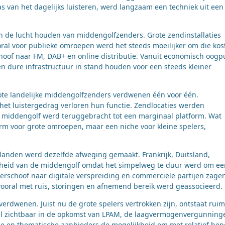
s van het dagelijks luisteren, werd langzaam een techniek uit een
n de lucht houden van middengolfzenders. Grote zendinstallaties
oral voor publieke omroepen werd het steeds moeilijker om die kos
choof naar FM, DAB+ en online distributie. Vanuit economisch oogp
 dure infrastructuur in stand houden voor een steeds kleiner
grote landelijke middengolfzenders verdwenen één voor één.
het luistergedrag verloren hun functie. Zendlocaties werden
 middengolf werd teruggebracht tot een marginaal platform. Wat
orm voor grote omroepen, maar een niche voor kleine spelers,
e landen werd dezelfde afweging gemaakt. Frankrijk, Duitsland,
cheid van de middengolf omdat het simpelweg te duur werd om ee
verschoof naar digitale verspreiding en commerciële partijen zage
vooral met ruis, storingen en afnemend bereik werd geassocieerd.
 verdwenen. Juist nu de grote spelers vertrokken zijn, ontstaat ruim
ooral zichtbaar in de opkomst van LPAM, de laagvermogenvergunning
le en thematische aanbieders de mogelijkheid om met relatief bep