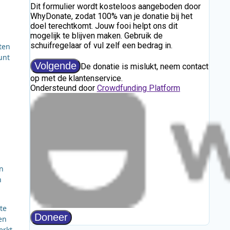
ten
unt
n
n
te
en
erkt