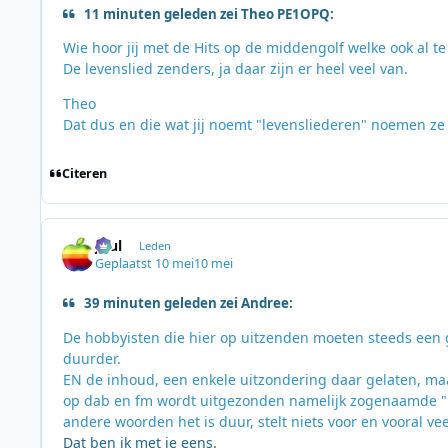
11 minuten geleden zei Theo PE1OPQ:
Wie hoor jij met de Hits op de middengolf welke ook al te
De levenslied zenders, ja daar zijn er heel veel van.
Theo
Dat dus en die wat jij noemt "levensliederen" noemen ze 
Citeren
Juul
Leden
Geplaatst
10 mei
10 mei
39 minuten geleden zei Andree:
De hobbyisten die hier op uitzenden moeten steeds een 
duurder.
EN de inhoud, een enkele uitzondering daar gelaten, maa
op dab en fm wordt uitgezonden namelijk zogenaamde "Hit
andere woorden het is duur, stelt niets voor en vooral vee
Dat ben ik met je eens.