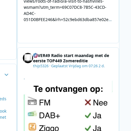
views/roots-of-radio/a-visit-to-nashvilles-
wsmam?utm_term=69C07DC8-7B5C-43CD-
AD4C-
051D0BFEE246&lrh=52c9ebd63dba857e02ec
34def61fb57ae9c943943efa8430daaa94f39e5
3e11b&utm_campaign=0028F35E-226C-4B60-
AC88-
AB2831C8A639&utm_medium=email&utm_co
ntent=492E7A06-2B42-4737-B74D-
4EVER49 Radio start maandag met de
8F09201A140D&utm_source=SmartBrief
eerste TOP449 Zomereditie
thijs5326
·
Geplaatst
Vrijdag om 07:26
2 d.
Author stats
.
eeds
 ook
met