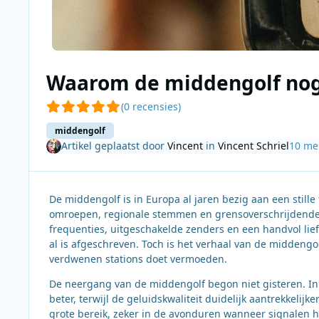
Waarom de middengolf nog
(0 recensies)
middengolf
Artikel geplaatst door
Vincent
in
Vincent Schriel
10 me
De middengolf is in Europa al jaren bezig aan een still
omroepen, regionale stemmen en grensoverschrijdende 
frequenties, uitgeschakelde zenders en een handvol li
al is afgeschreven. Toch is het verhaal van de middengo
verdwenen stations doet vermoeden.
De neergang van de middengolf begon niet gisteren. In 
beter, terwijl de geluidskwaliteit duidelijk aantrekkelij
grote bereik, zeker in de avonduren wanneer signalen 