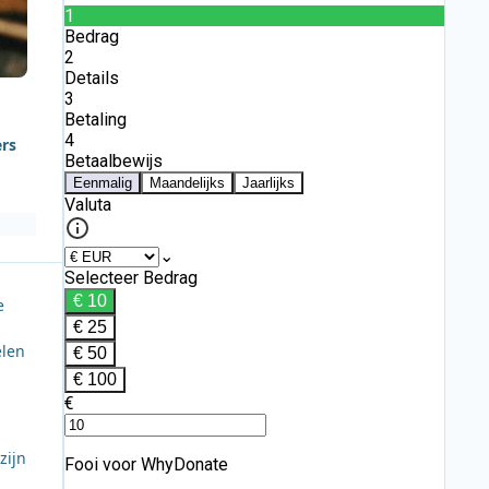
ers
e
elen
zijn