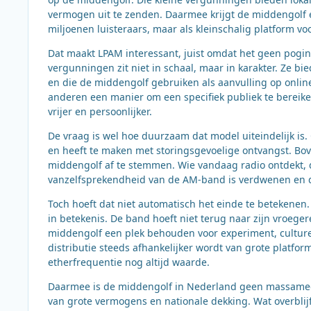
vermogen uit te zenden. Daarmee krijgt de middengolf 
miljoenen luisteraars, maar als kleinschalig platform voo
Dat maakt LPAM interessant, juist omdat het geen poging
vergunningen zit niet in schaal, maar in karakter. Ze bi
en die de middengolf gebruiken als aanvulling op onlin
anderen een manier om een specifiek publiek te bereiken
vrijer en persoonlijker.
De vraag is wel hoe duurzaam dat model uiteindelijk is.
en heeft te maken met storingsgevoelige ontvangst. Bo
middengolf af te stemmen. Wie vandaag radio ontdekt, 
vanzelfsprekendheid van de AM-band is verdwenen en da
Toch hoeft dat niet automatisch het einde te betekenen.
in betekenis. De band hoeft niet terug naar zijn vroegere
middengolf een plek behouden voor experiment, culturee
distributie steeds afhankelijker wordt van grote platfor
etherfrequentie nog altijd waarde.
Daarmee is de middengolf in Nederland geen massamediu
van grote vermogens en nationale dekking. Wat overblijf