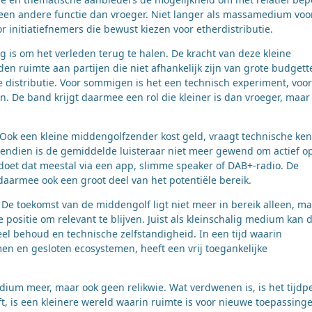
een andere functie dan vroeger. Niet langer als massamedium voo
r initiatiefnemers die bewust kiezen voor etherdistributie.
 is om het verleden terug te halen. De kracht van deze kleine
eden ruimte aan partijen die niet afhankelijk zijn van grote budgett
e distributie. Voor sommigen is het een technisch experiment, voor
. De band krijgt daarmee een rol die kleiner is dan vroeger, maar
 Ook een kleine middengolfzender kost geld, vraagt technische ken
vendien is de gemiddelde luisteraar niet meer gewend om actief o
doet dat meestal via een app, slimme speaker of DAB+-radio. De
armee ook een groot deel van het potentiële bereik.
 De toekomst van de middengolf ligt niet meer in bereik alleen, m
 positie om relevant te blijven. Juist als kleinschalig medium kan 
l behoud en technische zelfstandigheid. In een tijd waarin
men en gesloten ecosystemen, heeft een vrij toegankelijke
m meer, maar ook geen relikwie. Wat verdwenen is, is het tijdp
t, is een kleinere wereld waarin ruimte is voor nieuwe toepassing