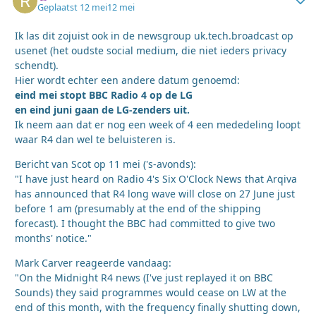
Geplaatst
12 mei
12 mei
Ik las dit zojuist ook in de newsgroup uk.tech.broadcast op
usenet (het oudste social medium, die niet ieders privacy
schendt).
Hier wordt echter een andere datum genoemd:
eind mei stopt BBC Radio 4 op de LG
en eind juni gaan de LG-zenders uit.
Ik neem aan dat er nog een week of 4 een mededeling loopt
waar R4 dan wel te beluisteren is.
Bericht van Scot op 11 mei ('s-avonds):
"I have just heard on Radio 4's Six O'Clock News that Arqiva
has announced that R4 long wave will close on 27 June just
before 1 am (presumably at the end of the shipping
forecast). I thought the BBC had committed to give two
months' notice."
Mark Carver reageerde vandaag:
"On the Midnight R4 news (I've just replayed it on BBC
Sounds) they said programmes would cease on LW at the
end of this month, with the frequency finally shutting down,