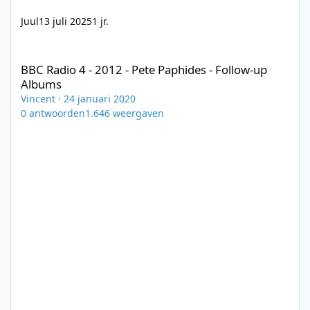
Juul
13 juli 2025
1 jr.
BBC Radio 4 - 2012 - Pete Paphides - Follow-up Albums
BBC Radio 4 - 2012 - Pete Paphides - Follow-up
Albums
Vincent
·
24 januari 2020
0
antwoorden
1.646
weergaven