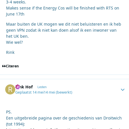
3-4 weeks.
Makes sense if the Energy Cos will be finished with RTS on
June 17th
Maar buiten de UK mogen we dit niet beluisteren en ik heb
geen VPN zodat ik niet kan doen alsof ik een inwoner van
het UK ben.
Wie wel?
Rink
Citeren
Rink Hof
Autho
Leden
Geplaatst
14 mei
14 mei
(bewerkt)
PS.
Een uitgebreide pagina over de geschiedenis van Droitwich
(tot 1994):