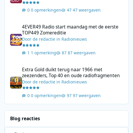
0 opmerkingen
47 weergaven
4EVER49 Radio start maandag met de eerste TOP449 Zomerediti
4EVER49 Radio start maandag met de eerste
TOP449 Zomereditie
Door
de redactie
in
Radionieuws
1 opmerking
87 weergaven
Extra Gold duikt terug naar 1966 met zeezenders, Top 40 en ou
Extra Gold duikt terug naar 1966 met
zeezenders, Top 40 en oude radiofragmenten
Door
de redactie
in
Radionieuws
0 opmerkingen
97 weergaven
Blog reacties