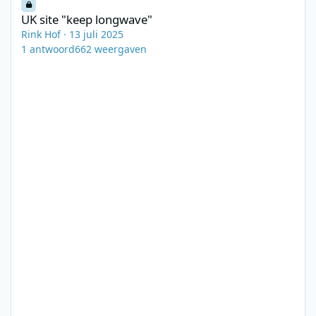
UK site "keep longwave"
Rink Hof
·
13 juli 2025
1
antwoord
662
weergaven