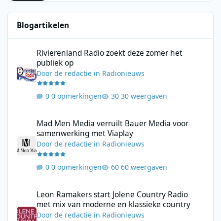
Blogartikelen
Rivierenland Radio zoekt deze zomer het publiek op
Rivierenland Radio zoekt deze zomer het
publiek op
Door
de redactie
in
Radionieuws
0 opmerkingen
30 weergaven
Mad Men Media verruilt Bauer Media voor samenwerking met V
Mad Men Media verruilt Bauer Media voor
samenwerking met Viaplay
Door
de redactie
in
Radionieuws
0 opmerkingen
60 weergaven
Leon Ramakers start Jolene Country Radio met mix van moderne 
Leon Ramakers start Jolene Country Radio
met mix van moderne en klassieke country
Door
de redactie
in
Radionieuws