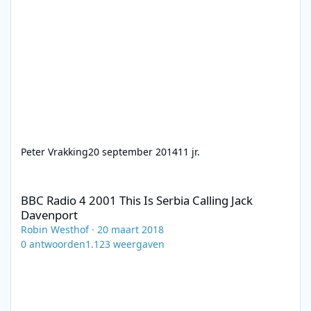
Peter Vrakking
20 september 2014
11 jr.
BBC Radio 4 2001 This Is Serbia Calling Jack Davenport
BBC Radio 4 2001 This Is Serbia Calling Jack
Davenport
Robin Westhof
·
20 maart 2018
0
antwoorden
1.123
weergaven