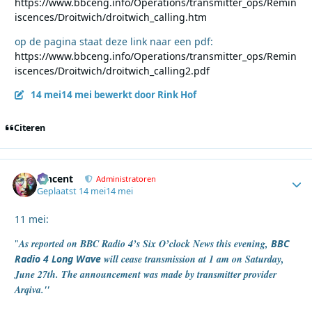
https://www.bbceng.info/Operations/transmitter_ops/Remin
iscences/Droitwich/droitwich_calling.htm
op de pagina staat deze link naar een pdf:
https://www.bbceng.info/Operations/transmitter_ops/Remin
iscences/Droitwich/droitwich_calling2.pdf
14 mei
14 mei
bewerkt door Rink Hof
Citeren
Vincent
Autho
Administratoren
Geplaatst
14 mei
14 mei
11 mei:
"
As reported on BBC Radio 4’s Six O’clock News this evening,
BBC
Radio 4 Long Wave
will cease transmission at 1 am on Saturday,
June 27th. The announcement was made by transmitter provider
Arqiva.''