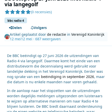
via langegolf
(0 recensies)
bbc radio 4
Delen
Volgers
Artikel geplaatst door
de redactie
in
Verenigd Koninkrijk
12 mei
12 mei
· 687 weergaven
De BBC beëindigt op 27 juni 2026 de uitzendingen van
Radio 4 via langegolf. Daarmee komt het einde van een
distributievorm die decennialang werd gebruikt voor
landelijke dekking in het Verenigd Koninkrijk. Eerder was
nog sprake van een
beëindiging in september 2026
, maar
die datum is nu enkele maanden naar voren gehaald.
In de aanloop naar het stopzetten van de uitzendingen
worden dagelijks meldingen uitgezonden om luisteraars
te wijzen op alternatieve manieren om naar Radio 4 te
blijven luisteren. De BBC biedt daarnaast ondersteuning
via de eigen website en telefonische helpdesk, waar