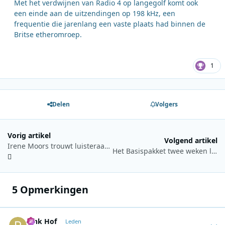
Met het verdwijnen van Radio 4 op langegolf komt ook
een einde aan de uitzendingen op 198 kHz, een
frequentie die jarenlang een vaste plaats had binnen de
Britse etheromroep.
1
Delen
Volgers
Vorig artikel
Volgend artikel
Irene Moors trouwt luisteraars tijdens 100% NL Trouwmarathon
Het Basispakket twee weken lang te horen op Radio Veronica
5 Opmerkingen
Rink Hof
Autho
Leden