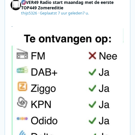
4EVER49 Radio start maandag met de eerste
TOP449 Zomereditie
thijs5326
·
Geplaatst
7 uur geleden
7 u.
.