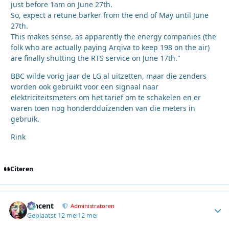
just before 1am on June 27th.
So, expect a retune barker from the end of May until June
27th.
This makes sense, as apparently the energy companies (the
folk who are actually paying Arqiva to keep 198 on the air)
are finally shutting the RTS service on June 17th."
BBC wilde vorig jaar de LG al uitzetten, maar die zenders
worden ook gebruikt voor een signaal naar
elektriciteitsmeters om het tarief om te schakelen en er
waren toen nog honderdduizenden van die meters in
gebruik.
Rink
Citeren
Vincent
Autho
Administratoren
Geplaatst
12 mei
12 mei