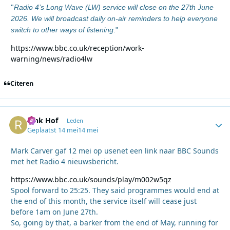
"
Radio 4’s Long Wave (LW) service will close on the 27th June
2026. We will broadcast daily on-air reminders to help everyone
switch to other ways of listening
."
https://www.bbc.co.uk/reception/work-
warning/news/radio4lw
Citeren
Rink Hof
Autho
Leden
Geplaatst
14 mei
14 mei
Mark Carver gaf 12 mei op usenet een link naar BBC Sounds
met het Radio 4 nieuwsbericht.
https://www.bbc.co.uk/sounds/play/m002w5qz
Spool forward to 25:25. They said programmes would end at
the end of this month, the service itself will cease just
before 1am on June 27th.
So, going by that, a barker from the end of May, running for