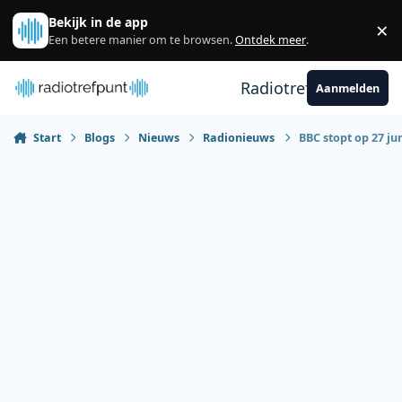
Spring naar bijdragen
Bekijk in de app
×
Sl
Een betere manier om te browsen.
Ontdek meer
.
Radiotrefpunt
Aanmelden
Start
Blogs
Nieuws
Radionieuws
BBC stopt op 27 ju