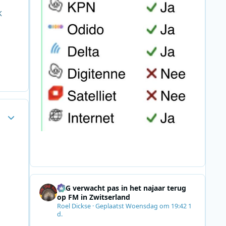
K
Author stats
SRG verwacht pas in het najaar terug
op FM in Zwitserland
Roel Dickse
·
Geplaatst
Woensdag om 19:42
1
d.