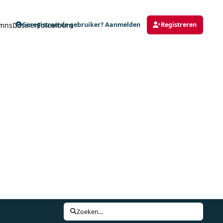
mns
Dossier
Fotoalbum
Geregistreerde gebruiker? Aanmelden
Registreren
Zoeken...