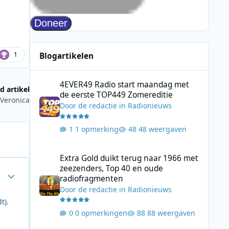
1
Blogartikelen
4EVER49 Radio start maandag met de eerste TOP449 Zome
4EVER49 Radio start maandag met
d artikel
de eerste TOP449 Zomereditie
 Veronica
Door
de redactie
in
Radionieuws
1 opmerking
48 weergaven
Extra Gold duikt terug naar 1966 met zeezenders, Top 40
Extra Gold duikt terug naar 1966 met
zeezenders, Top 40 en oude
Author stats
radiofragmenten
Door
de redactie
in
Radionieuws
t).
0 opmerkingen
88 weergaven