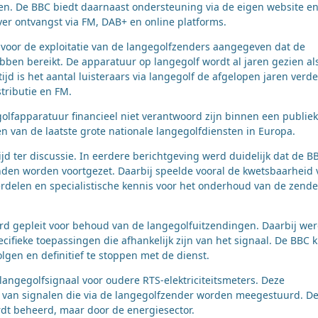
eren. De BBC biedt daarnaast ondersteuning via de eigen website e
ver ontvangst via FM, DAB+ en online platforms.
s voor de exploitatie van de langegolfzenders aangegeven dat de
bben bereikt. De apparatuur op langegolf wordt al jaren gezien al
jd is het aantal luisteraars via langegolf de afgelopen jaren verde
tributie en FM.
olfapparatuur financieel niet verantwoord zijn binnen een publiek
 van de laatste grote nationale langegolfdiensten in Europa.
jd ter discussie. In eerdere berichtgeving werd duidelijk dat de B
den worden voortgezet. Daarbij speelde vooral de kwetsbaarheid 
erdelen en specialistische kennis voor het onderhoud van de zende
d gepleit voor behoud van de langegolfuitzendingen. Daarbij we
ifieke toepassingen die afhankelijk zijn van het signaal. De BBC k
olgen en definitief te stoppen met de dienst.
 langegolfsignaal voor oudere RTS-elektriciteitsmeters. Deze
 van signalen die via de langegolfzender worden meegestuurd. D
dt beheerd, maar door de energiesector.