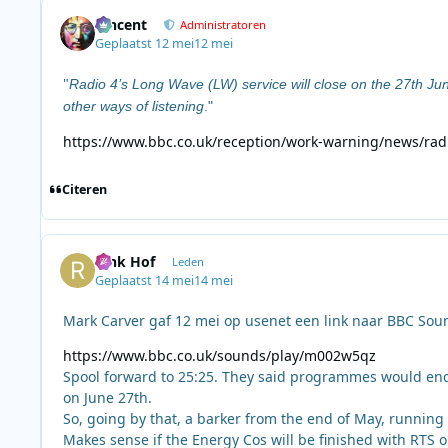
Vincent
Administratoren
Geplaatst
12 mei
12 mei
"
Radio 4’s Long Wave (LW) service will close on the 27th Jun
other ways of listening
."
https://www.bbc.co.uk/reception/work-warning/news/rad
Citeren
Rink Hof
Leden
Geplaatst
14 mei
14 mei
Mark Carver gaf 12 mei op usenet een link naar BBC Sou
https://www.bbc.co.uk/sounds/play/m002w5qz
Spool forward to 25:25. They said programmes would end a
on June 27th.
So, going by that, a barker from the end of May, running 
Makes sense if the Energy Cos will be finished with RTS 