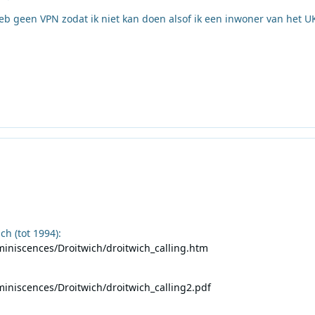
eb geen VPN zodat ik niet kan doen alsof ik een inwoner van het U
h (tot 1994):
iniscences/Droitwich/droitwich_calling.htm
iniscences/Droitwich/droitwich_calling2.pdf