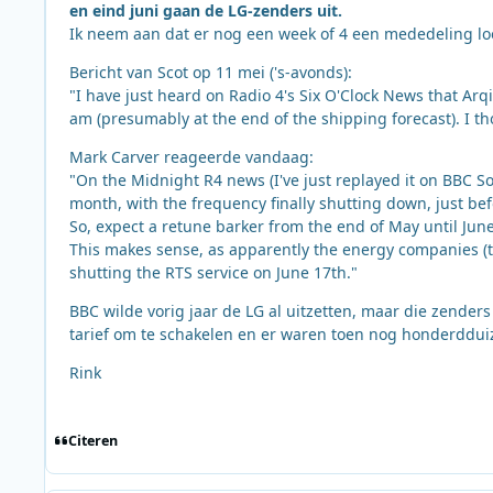
en eind juni gaan de LG-zenders uit.
Ik neem aan dat er nog een week of 4 een mededeling loo
Bericht van Scot op 11 mei ('s-avonds):
"I have just heard on Radio 4's Six O'Clock News that Arq
am (presumably at the end of the shipping forecast). I t
Mark Carver reageerde vandaag:
"On the Midnight R4 news (I've just replayed it on BBC 
month, with the frequency finally shutting down, just be
So, expect a retune barker from the end of May until June
This makes sense, as apparently the energy companies (the
shutting the RTS service on June 17th."
BBC wilde vorig jaar de LG al uitzetten, maar die zender
tarief om te schakelen en er waren toen nog honderddui
Rink
Citeren