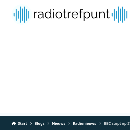
Spring naar bijdragen
Start
Blogs
Nieuws
Radionieuws
BBC stopt op 2