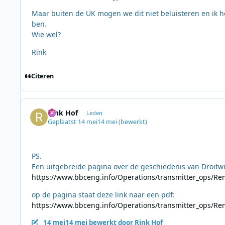
Maar buiten de UK mogen we dit niet beluisteren en ik h
ben.
Wie wel?
Rink
Citeren
Rink Hof
Leden
Geplaatst
14 mei
14 mei
(bewerkt)
PS.
Een uitgebreide pagina over de geschiedenis van Droitwic
https://www.bbceng.info/Operations/transmitter_ops/Rem
op de pagina staat deze link naar een pdf:
https://www.bbceng.info/Operations/transmitter_ops/Rem
14 mei
14 mei
bewerkt door Rink Hof