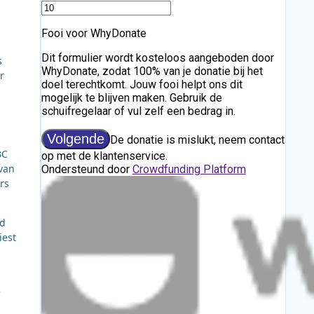
n
s
r
BC
van
rs
rd
iest
e