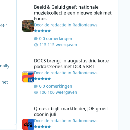
Beeld & Geluid geeft nationale muziekcollectie een nieuw
Beeld & Geluid geeft nationale
muziekcollectie een nieuwe plek met
Fonos
Door
de redactie
in
Radionieuws
ore 1
0 opmerkingen
115 weergaven
DOCS brengt in augustus drie korte podcastseries met D
DOCS brengt in augustus drie korte
nally
podcastseries met DOCS KRT
Door
de redactie
in
Radionieuws
 het
0 opmerkingen
106 weergaven
Qmusic blijft marktleider, JOE groeit door in juli
Qmusic blijft marktleider, JOE groeit
door in juli
Door
de redactie
in
Radionieuws