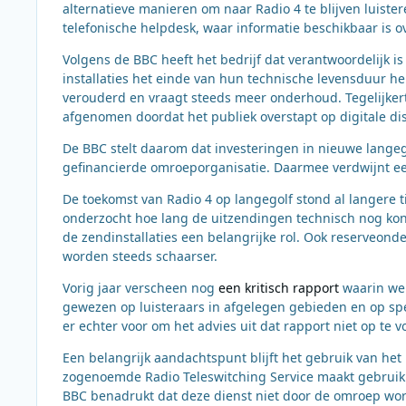
alternatieve manieren om naar Radio 4 te blijven luist
telefonische helpdesk, waar informatie beschikbaar is o
Volgens de BBC heeft het bedrijf dat verantwoordelijk i
installaties het einde van hun technische levensduur he
verouderd en vraagt steeds meer onderhoud. Tegelijkerti
afgenomen doordat het publiek overstapt op digitale dis
De BBC stelt daarom dat investeringen in nieuwe langeg
gefinancierde omroeporganisatie. Daarmee verdwijnt een
De toekomst van Radio 4 op langegolf stond al langere ti
onderzocht hoe lang de uitzendingen technisch nog kon
de zendinstallaties een belangrijke rol. Ook reserveond
worden steeds schaarser.
Vorig jaar verscheen nog
een kritisch rapport
waarin wer
gewezen op luisteraars in afgelegen gebieden en op spec
er echter voor om het advies uit dat rapport niet op te v
Een belangrijk aandachtspunt blijft het gebruik van het
zogenoemde Radio Teleswitching Service maakt gebruik
BBC benadrukt dat deze dienst niet door de omroep wor