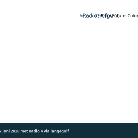
Radiotrefpunt
Activiteit
Blogs
Forums
Colu
7 juni 2026 met Radio 4 via langegolf