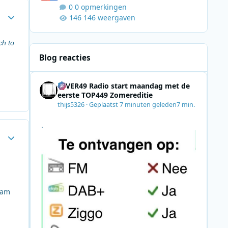
0 opmerkingen
Author stats
146 weergaven
ch to
Blog reacties
4EVER49 Radio start maandag met de
eerste TOP449 Zomereditie
thijs5326
·
Geplaatst
7 minuten geleden
7 min.
.
Author stats
1am