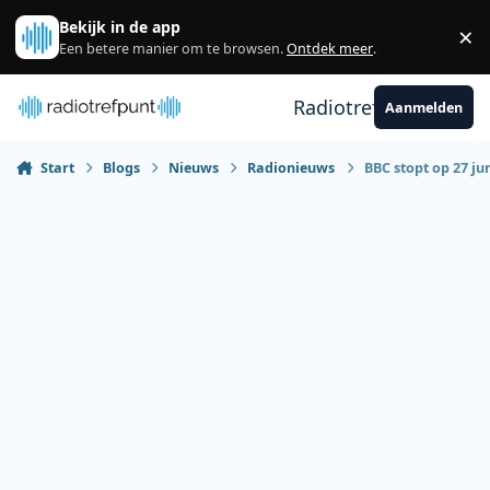
Spring naar bijdragen
Bekijk in de app
×
Sl
Een betere manier om te browsen.
Ontdek meer
.
Radiotrefpunt
Aanmelden
Start
Blogs
Nieuws
Radionieuws
BBC stopt op 27 ju