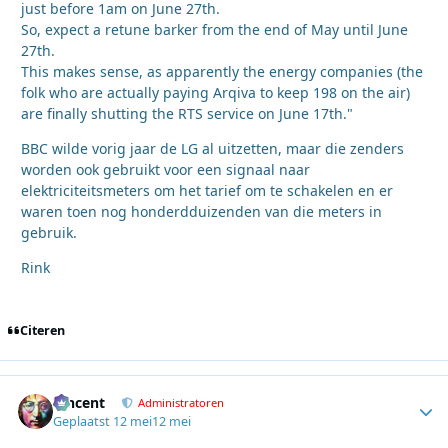
just before 1am on June 27th.
So, expect a retune barker from the end of May until June
27th.
This makes sense, as apparently the energy companies (the
folk who are actually paying Arqiva to keep 198 on the air)
are finally shutting the RTS service on June 17th."
BBC wilde vorig jaar de LG al uitzetten, maar die zenders
worden ook gebruikt voor een signaal naar
elektriciteitsmeters om het tarief om te schakelen en er
waren toen nog honderdduizenden van die meters in
gebruik.
Rink
Citeren
Vincent
Autho
Administratoren
Geplaatst
12 mei
12 mei