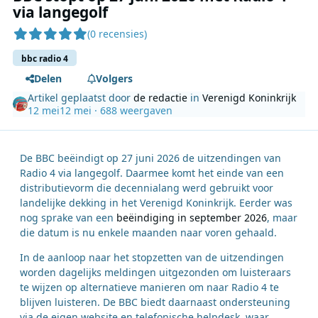
via langegolf
(0 recensies)
bbc radio 4
Delen
Volgers
Artikel geplaatst door
de redactie
in
Verenigd Koninkrijk
12 mei
12 mei
· 688 weergaven
De BBC beëindigt op 27 juni 2026 de uitzendingen van
Radio 4 via langegolf. Daarmee komt het einde van een
distributievorm die decennialang werd gebruikt voor
landelijke dekking in het Verenigd Koninkrijk. Eerder was
nog sprake van een
beëindiging in september 2026
, maar
die datum is nu enkele maanden naar voren gehaald.
In de aanloop naar het stopzetten van de uitzendingen
worden dagelijks meldingen uitgezonden om luisteraars
te wijzen op alternatieve manieren om naar Radio 4 te
blijven luisteren. De BBC biedt daarnaast ondersteuning
via de eigen website en telefonische helpdesk, waar