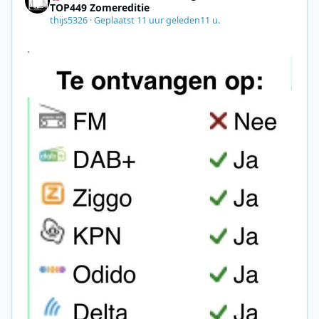
TOP449 Zomereditie
thijs5326
·
Geplaatst
11 uur geleden
11 u.
.