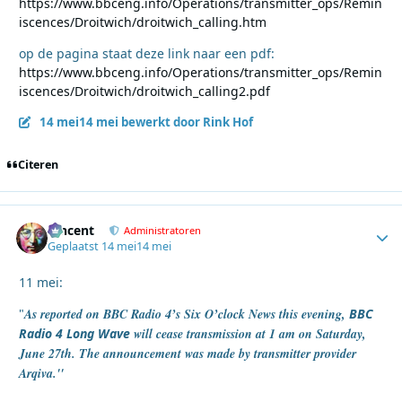
https://www.bbceng.info/Operations/transmitter_ops/Remin
iscences/Droitwich/droitwich_calling.htm
op de pagina staat deze link naar een pdf:
https://www.bbceng.info/Operations/transmitter_ops/Remin
iscences/Droitwich/droitwich_calling2.pdf
14 mei
14 mei
bewerkt door Rink Hof
Citeren
Vincent
Autho
Administratoren
Geplaatst
14 mei
14 mei
11 mei:
"
As reported on BBC Radio 4’s Six O’clock News this evening,
BBC
Radio 4 Long Wave
will cease transmission at 1 am on Saturday,
June 27th. The announcement was made by transmitter provider
Arqiva.''