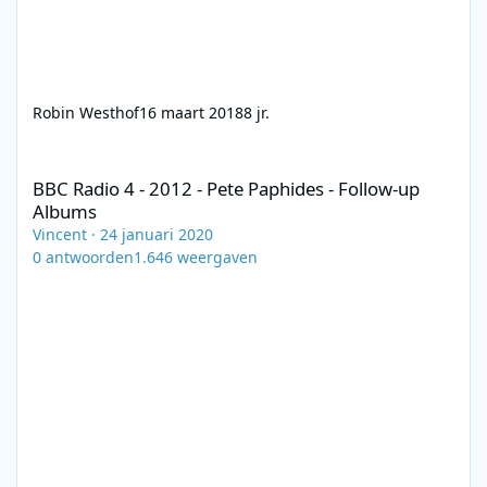
Robin Westhof
16 maart 2018
8 jr.
BBC Radio 4 - 2012 - Pete Paphides - Follow-up Albums
BBC Radio 4 - 2012 - Pete Paphides - Follow-up
Albums
Vincent
·
24 januari 2020
0
antwoorden
1.646
weergaven