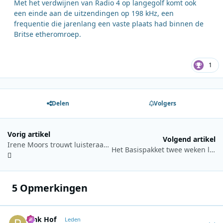
Met het verdwijnen van Radio 4 op langegolf komt ook
een einde aan de uitzendingen op 198 kHz, een
frequentie die jarenlang een vaste plaats had binnen de
Britse etheromroep.
1
Delen
Volgers
Vorig artikel
Volgend artikel
Irene Moors trouwt luisteraars tijdens 100% NL Trouwmarathon
Het Basispakket twee weken lang te horen op Radio Veronica
5 Opmerkingen
Rink Hof
Autho
Leden