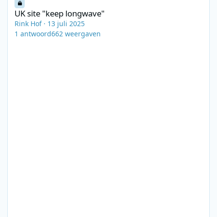
UK site "keep longwave"
Rink Hof
·
13 juli 2025
1
antwoord
662
weergaven