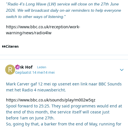
"
Radio 4’s Long Wave (LW) service will close on the 27th June
2026. We will broadcast daily on-air reminders to help everyone
switch to other ways of listening
."
https://www.bbc.co.uk/reception/work-
warning/news/radio4lw
Citeren
Rink Hof
Autho
Leden
Geplaatst
14 mei
14 mei
Mark Carver gaf 12 mei op usenet een link naar BBC Sounds
met het Radio 4 nieuwsbericht.
https://www.bbc.co.uk/sounds/play/m002w5qz
Spool forward to 25:25. They said programmes would end at
the end of this month, the service itself will cease just
before 1am on June 27th.
So, going by that, a barker from the end of May, running for