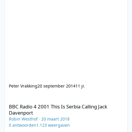
Peter Vrakking
20 september 2014
11 jr.
BBC Radio 4 2001 This Is Serbia Calling Jack Davenport
BBC Radio 4 2001 This Is Serbia Calling Jack
Davenport
Robin Westhof
·
20 maart 2018
0
antwoorden
1.123
weergaven