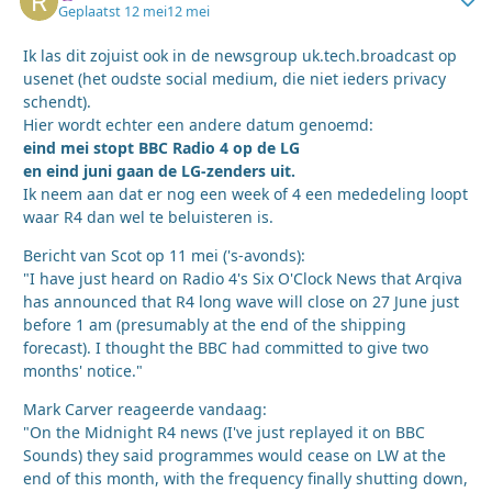
Geplaatst
12 mei
12 mei
Ik las dit zojuist ook in de newsgroup uk.tech.broadcast op
usenet (het oudste social medium, die niet ieders privacy
schendt).
Hier wordt echter een andere datum genoemd:
eind mei stopt BBC Radio 4 op de LG
en eind juni gaan de LG-zenders uit.
Ik neem aan dat er nog een week of 4 een mededeling loopt
waar R4 dan wel te beluisteren is.
Bericht van Scot op 11 mei ('s-avonds):
"I have just heard on Radio 4's Six O'Clock News that Arqiva
has announced that R4 long wave will close on 27 June just
before 1 am (presumably at the end of the shipping
forecast). I thought the BBC had committed to give two
months' notice."
Mark Carver reageerde vandaag:
"On the Midnight R4 news (I've just replayed it on BBC
Sounds) they said programmes would cease on LW at the
end of this month, with the frequency finally shutting down,