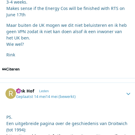
3-4 weeks.
Makes sense if the Energy Cos will be finished with RTS on
June 17th
Maar buiten de UK mogen we dit niet beluisteren en ik heb
geen VPN zodat ik niet kan doen alsof ik een inwoner van
het UK ben.
Wie wel?
Rink
Citeren
Rink Hof
Autho
Leden
Geplaatst
14 mei
14 mei
(bewerkt)
PS.
Een uitgebreide pagina over de geschiedenis van Droitwich
(tot 1994):