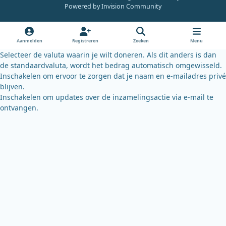
e
t
e
Powered by
Invision Community
b
u
s
o
b
k
o
e
y
Aanmelden
Registreren
Zoeken
Menu
k
Selecteer de valuta waarin je wilt doneren. Als dit anders is dan
de standaardvaluta, wordt het bedrag automatisch omgewisseld.
Inschakelen om ervoor te zorgen dat je naam en e-mailadres privé
blijven.
Inschakelen om updates over de inzamelingsactie via e-mail te
ontvangen.