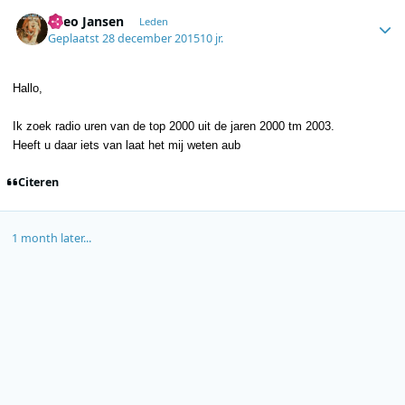
Author stats
Theo Jansen
Leden
Geplaatst
28 december 2015
10 jr.
Hallo,
Ik zoek radio uren van de top 2000 uit de jaren 2000 tm 2003.
Heeft u daar iets van laat het mij weten aub
Citeren
1 month later...