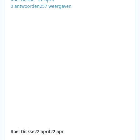
0
antwoorden
257
weergaven
Roel Dickse
22 april
22 apr