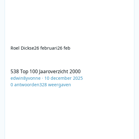
Roel Dickse
26 februari
26 feb
538 Top 100 Jaaroverzicht 2000
538 Top 100 Jaaroverzicht 2000
edwin8yvonne
·
10 december 2025
0
antwoorden
328
weergaven