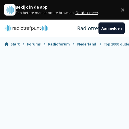
Spring naar bijdragen
Bekijk in de app
×
Sl
Een betere manier om te browsen.
Ontdek meer
.
Radiotrefpunt
Aanmelden
Start
Forums
Radioforum
Nederland
Top 2000 oude