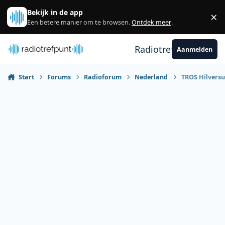
Spring naar bijdragen
Bekijk in de app
×
Sl
Een betere manier om te browsen.
Ontdek meer
.
Radiotrefpunt
Aanmelden
Start
Forums
Radioforum
Nederland
TROS Hilversu