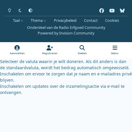
Heldere modus
Donkere modus
Systeemvoorkeur
f
y
b
a
o
l
Taal
Thema
Privacybeleid
Contact
Cookies
c
u
u
Onderdeel van de Radio Erfgoed Community
e
t
e
Powered by
Invision Community
b
u
s
o
b
k
o
e
y
Aanmelden
Registreren
Zoeken
Menu
k
Selecteer de valuta waarin je wilt doneren. Als dit anders is dan
de standaardvaluta, wordt het bedrag automatisch omgewisseld.
Inschakelen om ervoor te zorgen dat je naam en e-mailadres privé
blijven.
Inschakelen om updates over de inzamelingsactie via e-mail te
ontvangen.