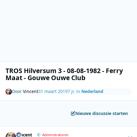
TROS Hilversum 3 - 08-08-1982 - Ferry
Maat - Gouwe Ouwe Club
Door
Vincent
31 maart 2019
7 jr.
in
Nederland
Nieuwe discussie starten
Author stats
Vincent
Administratoren