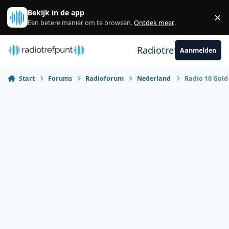
Spring naar bijdragen
Bekijk in de app
×
Sl
Een betere manier om te browsen.
Ontdek meer
.
Radiotrefpunt
Aanmelden
Start
Forums
Radioforum
Nederland
Radio 10 Gold 