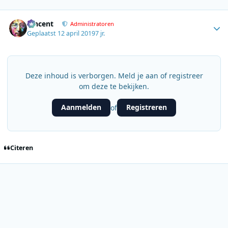
Author stats
Vincent
Administratoren
Geplaatst
12 april 2019
7 jr.
Deze inhoud is verborgen. Meld je aan of registreer
om deze te bekijken.
Aanmelden
Registreren
of
Citeren