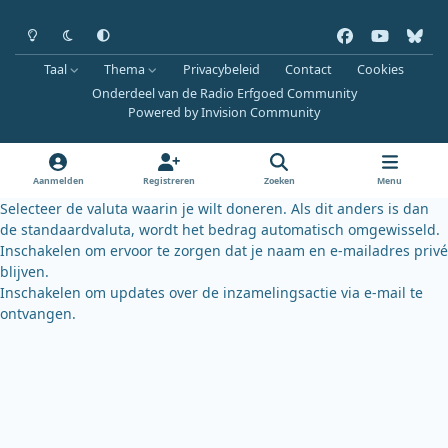
Heldere modus
Donkere modus
Systeemvoorkeur
f
y
b
a
o
l
Taal
Thema
Privacybeleid
Contact
Cookies
c
u
u
Onderdeel van de Radio Erfgoed Community
e
t
e
Powered by
Invision Community
b
u
s
o
b
k
o
e
y
Aanmelden
Registreren
Zoeken
Menu
k
Selecteer de valuta waarin je wilt doneren. Als dit anders is dan
de standaardvaluta, wordt het bedrag automatisch omgewisseld.
Inschakelen om ervoor te zorgen dat je naam en e-mailadres privé
blijven.
Inschakelen om updates over de inzamelingsactie via e-mail te
ontvangen.