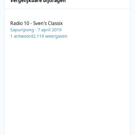
Vergelijkbare bijdragen
Radio 10 - Sven's Classix
Radio 10 - Sven's Classix
Sapuripong
·
7 april 2019
1
antwoord
2.119
weergaven