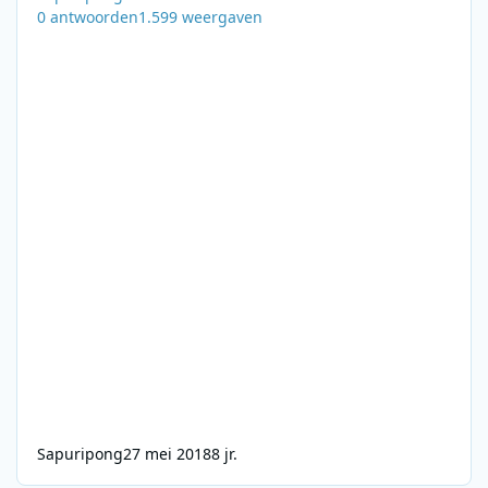
0
antwoorden
1.599
weergaven
Sapuripong
27 mei 2018
8 jr.