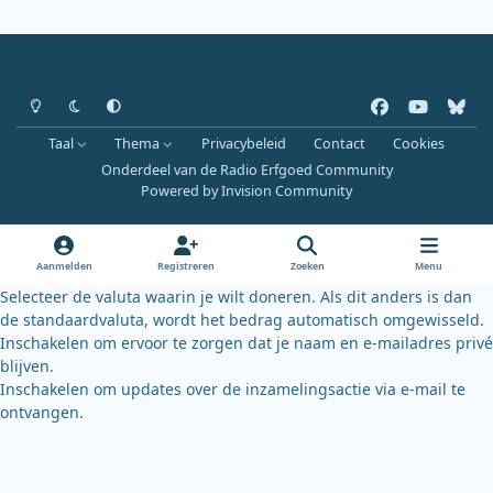
Heldere modus
Donkere modus
Systeemvoorkeur
f
y
b
a
o
l
Taal
Thema
Privacybeleid
Contact
Cookies
c
u
u
Onderdeel van de Radio Erfgoed Community
e
t
e
Powered by
Invision Community
b
u
s
o
b
k
o
e
y
Aanmelden
Registreren
Zoeken
Menu
k
Selecteer de valuta waarin je wilt doneren. Als dit anders is dan
de standaardvaluta, wordt het bedrag automatisch omgewisseld.
Inschakelen om ervoor te zorgen dat je naam en e-mailadres privé
blijven.
Inschakelen om updates over de inzamelingsactie via e-mail te
ontvangen.