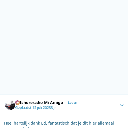
Author stats
Offshoreradio Mi Amigo
Leden
Geplaatst
15 juli 2023
3 jr.
Heel hartelijk dank Ed, fantastisch dat je dit hier allemaal