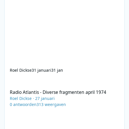
Roel Dickse
31 januari
31 jan
Radio Atlantis - Diverse fragmenten april 1974
Radio Atlantis - Diverse fragmenten april 1974
Roel Dickse
·
27 januari
0
antwoorden
313
weergaven