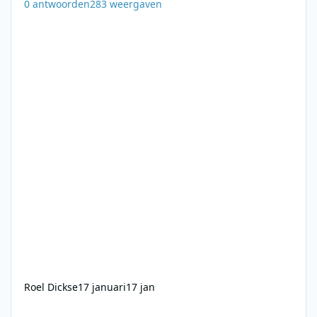
0
antwoorden
283
weergaven
Roel Dickse
17 januari
17 jan
Radio Atlantis - 18-04-1974 - Diverse fragmenten