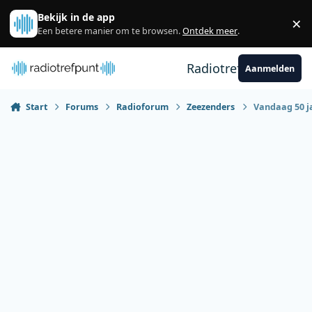
Spring naar bijdragen
Bekijk in de app
×
Sl
Een betere manier om te browsen.
Ontdek meer
.
Radiotrefpunt
Aanmelden
Start
Forums
Radioforum
Zeezenders
Vandaag 50 ja