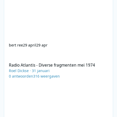
bert ree
29 april
29 apr
Radio Atlantis - Diverse fragmenten mei 1974
Radio Atlantis - Diverse fragmenten mei 1974
Roel Dickse
·
31 januari
0
antwoorden
316
weergaven