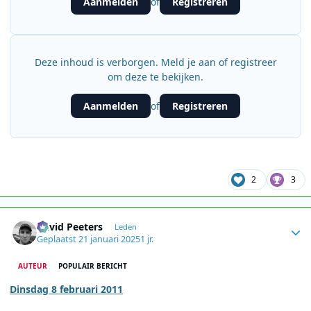
Aanmelden
Registreren
of
Deze inhoud is verborgen. Meld je aan of registreer
om deze te bekijken.
Aanmelden
Registreren
of
2
3
Author stats
David Peeters
Leden
Geplaatst
21 januari 2025
1 jr.
AUTEUR
POPULAIR BERICHT
Dinsdag 8 februari 2011