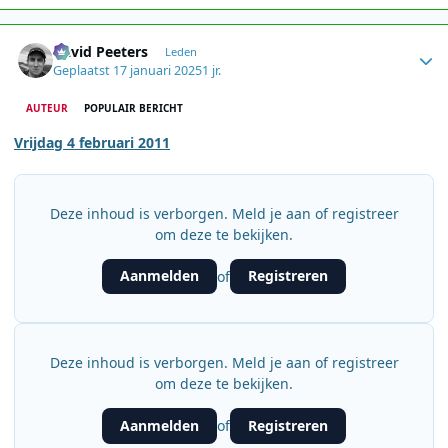
Author stats
David Peeters
Leden
Geplaatst
17 januari 2025
1 jr.
AUTEUR
POPULAIR BERICHT
Vrijdag 4 februari 2011
Deze inhoud is verborgen. Meld je aan of registreer
om deze te bekijken.
Aanmelden
Registreren
of
Deze inhoud is verborgen. Meld je aan of registreer
om deze te bekijken.
Aanmelden
Registreren
of