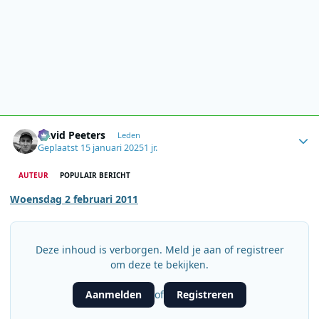
Author stats
David Peeters
Leden
Geplaatst
15 januari 2025
1 jr.
AUTEUR
POPULAIR BERICHT
Woensdag 2 februari 2011
Deze inhoud is verborgen. Meld je aan of registreer
om deze te bekijken.
Aanmelden
Registreren
of