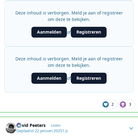
Deze inhoud is verborgen. Meld je aan of registreer
om deze te bekijken.
Aanmelden
Registreren
of
Deze inhoud is verborgen. Meld je aan of registreer
om deze te bekijken.
Aanmelden
Registreren
of
2
3
Author stats
David Peeters
Leden
Geplaatst
22 januari 2025
1 jr.