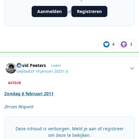
Aanmelden
Registreren
of
4
3
Author stats
David Peeters
Leden
Geplaatst
19 januari 2025
1 jr.
AUTEUR
Zondag 6 februari 2011
Zeroes Request
Deze inhoud is verborgen. Meld je aan of registreer
om deze te bekijken.