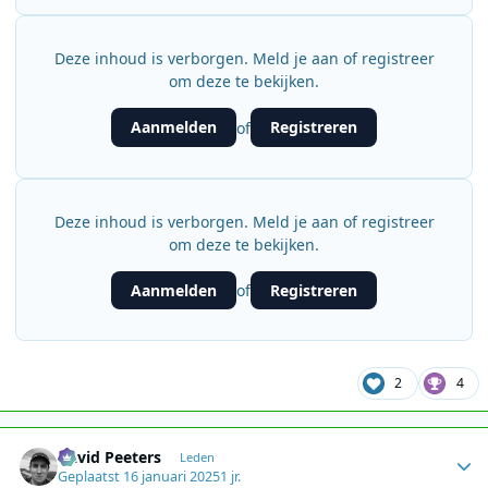
Deze inhoud is verborgen. Meld je aan of registreer
om deze te bekijken.
Aanmelden
Registreren
of
Deze inhoud is verborgen. Meld je aan of registreer
om deze te bekijken.
Aanmelden
Registreren
of
2
4
Author stats
David Peeters
Leden
Geplaatst
16 januari 2025
1 jr.