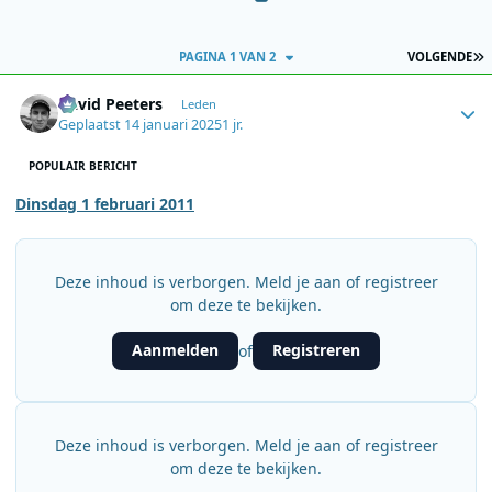
L
PAGINA 1 VAN 2
VOLGENDE
Author stats
David Peeters
Leden
Geplaatst
14 januari 2025
1 jr.
POPULAIR BERICHT
Dinsdag 1 februari 2011
Deze inhoud is verborgen. Meld je aan of registreer
om deze te bekijken.
Aanmelden
Registreren
of
Deze inhoud is verborgen. Meld je aan of registreer
om deze te bekijken.