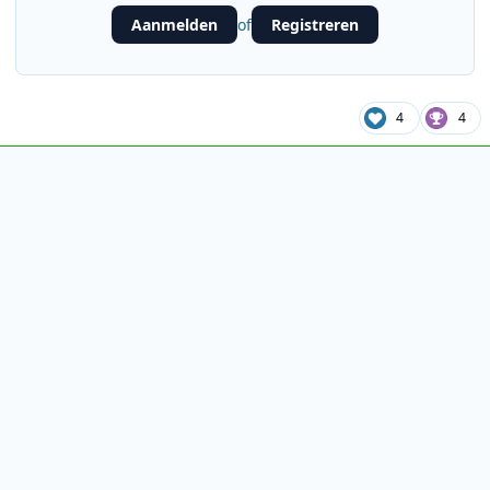
Aanmelden
Registreren
of
4
4