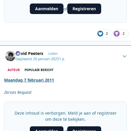
Aanmelden
Registreren
of
2
2
Author stats
David Peeters
Leden
Geplaatst
20 januari 2025
1 jr.
AUTEUR
POPULAIR BERICHT
Maandag 7 februari 2011
Zeroes Request
Deze inhoud is verborgen. Meld je aan of registreer
om deze te bekijken.