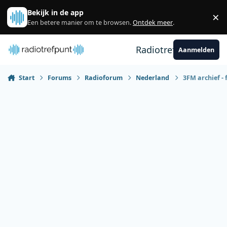
Spring naar bijdragen
Bekijk in de app
×
Sl
Een betere manier om te browsen.
Ontdek meer
.
Radiotrefpunt
Aanmelden
Start
Forums
Radioforum
Nederland
3FM archief - 