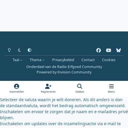
Heldere modus
Donkere modus
Systeemvoorkeur
f
y
b
a
o
l
Taal
Thema
Privacybeleid
Contact
Cookies
c
u
u
Onderdeel van de Radio Erfgoed Community
e
t
e
Powered by
Invision Community
b
u
s
o
b
k
o
e
y
Aanmelden
Registreren
Zoeken
Menu
k
Selecteer de valuta waarin je wilt doneren. Als dit anders is dan
de standaardvaluta, wordt het bedrag automatisch omgewisseld.
Inschakelen om ervoor te zorgen dat je naam en e-mailadres privé
blijven.
Inschakelen om updates over de inzamelingsactie via e-mail te