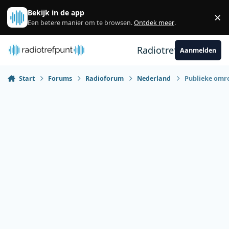
Spring naar bijdragen
Bekijk in de app
×
Sl
Een betere manier om te browsen.
Ontdek meer
.
Radiotrefpunt
Aanmelden
Start
Forums
Radioforum
Nederland
Publieke omro