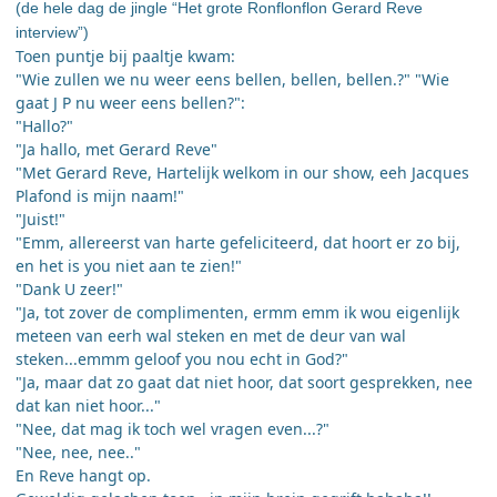
(de hele dag de jingle “Het grote Ronflonflon Gerard Reve
interview”)
Toen puntje bij paaltje kwam:
"Wie zullen we nu weer eens bellen, bellen, bellen.?" "Wie
gaat J P nu weer eens bellen?":
"Hallo?"
"Ja hallo, met Gerard Reve"
"Met Gerard Reve, Hartelijk welkom in our show, eeh Jacques
Plafond is mijn naam!"
"Juist!"
"Emm, allereerst van harte gefeliciteerd, dat hoort er zo bij,
en het is you niet aan te zien!"
"Dank U zeer!"
"Ja, tot zover de complimenten, ermm emm ik wou eigenlijk
meteen van eerh wal steken en met de deur van wal
steken...emmm geloof you nou echt in God?"
"Ja, maar dat zo gaat dat niet hoor, dat soort gesprekken, nee
dat kan niet hoor..."
"Nee, dat mag ik toch wel vragen even...?"
"Nee, nee, nee.."
En Reve hangt op.