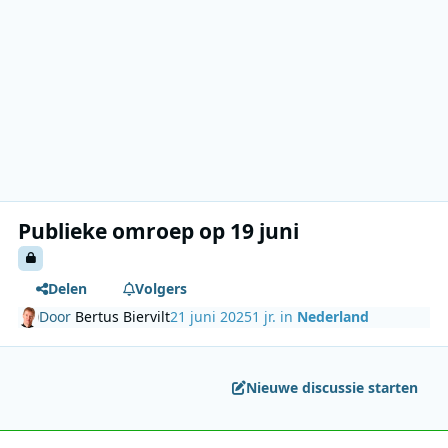
Publieke omroep op 19 juni
Delen
Volgers
Door
Bertus Biervilt
21 juni 2025
1 jr.
in
Nederland
Nieuwe discussie starten
Author stats