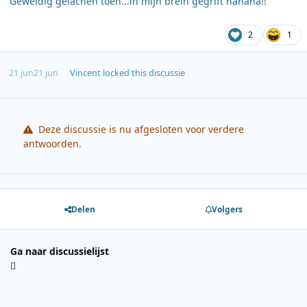
Geweldig gelachen toen...in mijn brein gegrift hahaha!!
2
1
21 jun
21 jun
Vincent
locked this discussie
Deze discussie is nu afgesloten voor verdere
antwoorden.
Delen
Volgers
Ga naar discussielijst