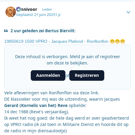
Author stats
Omnivoor
Leden
Geplaatst
21 juni 2025
1 jr.
2 uur geleden zei Bertus Biervilt:
19850619 1500 VPRO - Jacques Plafond - Ronflonflon
😁
😁
😁
Deze inhoud is verborgen. Meld je aan of registreer
om deze te bekijken.
Aanmelden
Registreren
of
Vele afleveringen van Ronflonflon via deze link.
DE klassieker voor mij was de uitzending, waarin Jacques
Gerard (Kornelis van het) Reve
opbelde:
14 dec 1988 (Reve's verjaardag).
Ik weet het nog goed: de hele dag werd er over geadverteerd
op VPRO radio (ik zat toen in Militaire Dienst en hoorde dit op
de radio in mijn diensautootje)