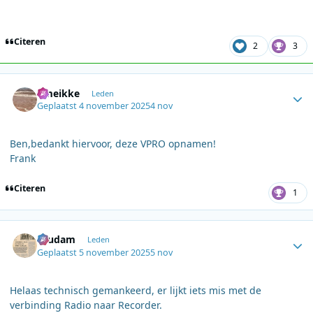
Citeren
2
3
Author stats
omeikke
Leden
Geplaatst
4 november 2025
4 nov
Ben,bedankt hiervoor, deze VPRO opnamen!
Frank
Citeren
1
Author stats
ruudam
Leden
Geplaatst
5 november 2025
5 nov
Helaas technisch gemankeerd, er lijkt iets mis met de
verbinding Radio naar Recorder.