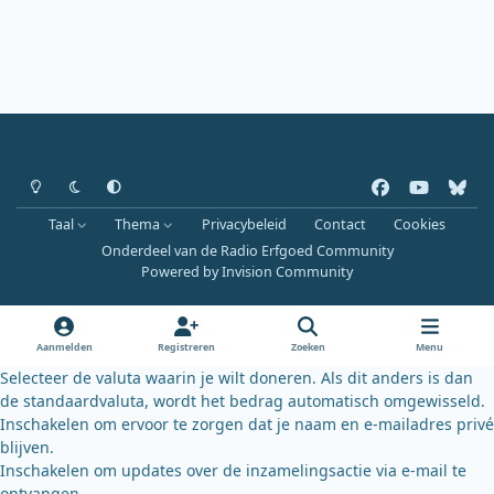
Heldere modus
Donkere modus
Systeemvoorkeur
f
y
b
a
o
l
Taal
Thema
Privacybeleid
Contact
Cookies
c
u
u
Onderdeel van de Radio Erfgoed Community
e
t
e
Powered by
Invision Community
b
u
s
o
b
k
o
e
y
Aanmelden
Registreren
Zoeken
Menu
k
Selecteer de valuta waarin je wilt doneren. Als dit anders is dan
de standaardvaluta, wordt het bedrag automatisch omgewisseld.
Inschakelen om ervoor te zorgen dat je naam en e-mailadres privé
blijven.
Inschakelen om updates over de inzamelingsactie via e-mail te
ontvangen.