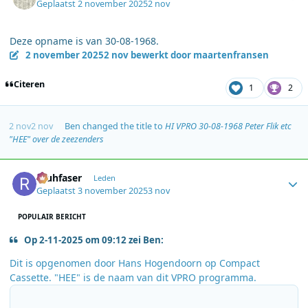
Geplaatst
2 november 2025
2 nov
Deze opname is van 30-08-1968.
2 november 2025
2 nov
bewerkt door maartenfransen
Citeren
1
2
2 nov
2 nov
Ben
changed the title to
HI VPRO 30-08-1968 Peter Flik etc
"HEE" over de zeezenders
Author stats
rauhfaser
Leden
Geplaatst
3 november 2025
3 nov
POPULAIR BERICHT
Op 2-11-2025 om 09:12 zei Ben:
Dit is opgenomen door Hans Hogendoorn op Compact
Cassette. "HEE" is de naam van dit VPRO programma.