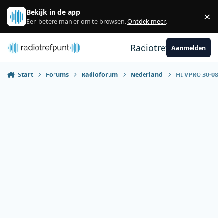
Spring naar bijdragen
Bekijk in de app
×
Sl
Een betere manier om te browsen.
Ontdek meer
.
Radiotrefpunt
Aanmelden
Start
Forums
Radioforum
Nederland
HI VPRO 30-08-