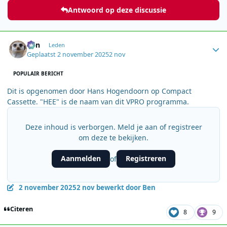
Antwoord op deze discussie
Author stats
Ben
Leden
Geplaatst
2 november 2025
2 nov
POPULAIR BERICHT
Dit is opgenomen door Hans Hogendoorn op Compact
Cassette. "HEE" is de naam van dit VPRO programma.
Deze inhoud is verborgen. Meld je aan of registreer
om deze te bekijken.
Aanmelden
Registreren
of
2 november 2025
2 nov
bewerkt door Ben
Citeren
8
9