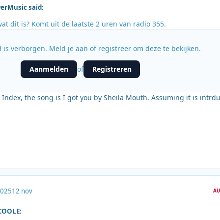
erMusic said:
at dit is? Komt uit de laatste 2 uren van radio 355.
 is verborgen. Meld je aan of registreer om deze te bekijken.
Aanmelden
Registreren
of
's Index, the song is I got you by Sheila Mouth. Assuming it is intrd
2025
12 nov
AU
OCOOLE: