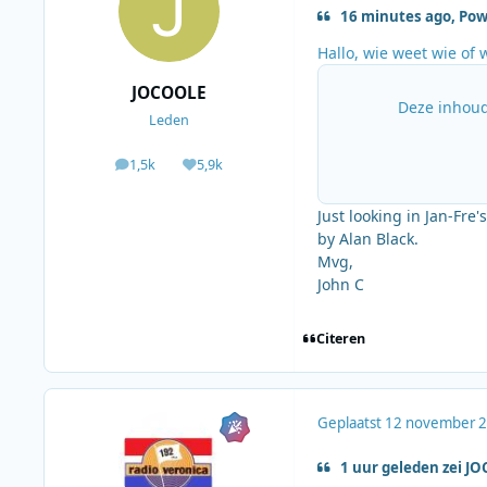
16 minutes ago, Pow
Hallo, wie weet wie of w
JOCOOLE
Deze inhoud
Leden
1,5k
5,9k
berichten
Waardering
Just looking in Jan-Fre
by Alan Black.
Mvg,
John C
Citeren
Geplaatst
12 november 
1 uur geleden zei J