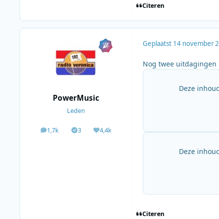
Citeren
Geplaatst
14 november 
Nog twee uitdagingen i
Deze inhoud
PowerMusic
Leden
1,7k
3
4,4k
berichten
Solutions
Waardering
Deze inhoud
Citeren