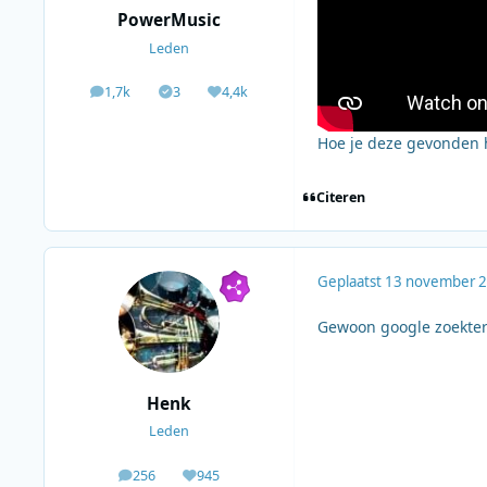
PowerMusic
Leden
1,7k
3
4,4k
berichten
Solutions
Waardering
Hoe je deze gevonden h
Citeren
Geplaatst
13 november 
Gewoon google zoekterm
Henk
Leden
256
945
berichten
Waardering