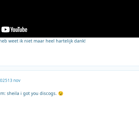
eb weet ik niet maar heel hartelijk dank!
2025
13 nov
: sheila i got you discogs.
😉