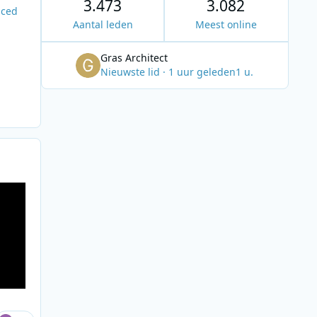
3.473
3.082
uced
Aantal leden
Meest online
Gras Architect
Nieuwste lid
·
1 uur geleden
1 u.