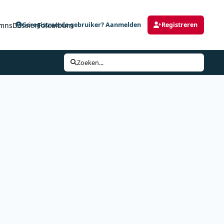
mns
Dossier
Fotoalbum
Geregistreerde gebruiker? Aanmelden
Registreren
Zoeken...