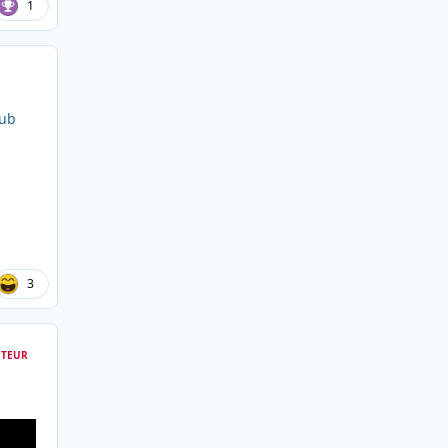
1
Pub
3
TEUR