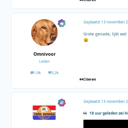
Geplaatst
13 november 
Grote genade, lijkt wel
😀
Omnivoor
Leden
1,9k
5,2k
berichten
Waardering
Citeren
Geplaatst
13 november 
18 uur geleden zei 