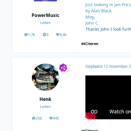
Just looking in Jan-Fre
by Alan Black.
PowerMusic
Mvg,
John C
Leden
Thanks John I look furt
1,7k
3
4,4k
berichten
Solutions
Waardering
Citeren
Geplaatst
12 november 
Henk
Leden
256
945
berichten
Waardering
Citeren