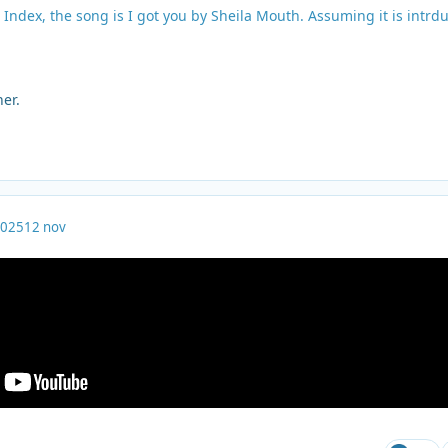
's Index, the song is I got you by Sheila Mouth. Assuming it is intrd
her.
2025
12 nov