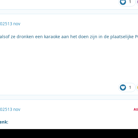
1
2025
13 nov
 alsof ze dronken een karaoke aan het doen zijn in de plaatselijke 
1
2025
13 nov
AU
Henk: