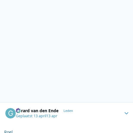
Author stats
Gerard van den Ende
Leden
Geplaatst
13 april
13 apr
Roel,