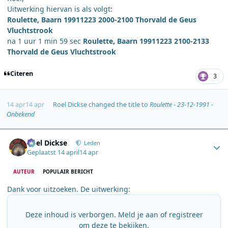
Uitwerking hiervan is als volgt:
Roulette, Baarn 19911223 2000-2100 Thorvald de Geus
Vluchtstrook
na 1 uur 1 min 59 sec
Roulette, Baarn 19911223 2100-2133
Thorvald de Geus Vluchtstrook
Citeren
3
14 apr
14 apr
Roel Dickse
changed the title to
Roulette - 23-12-1991 -
Onbekend
Author stats
Roel Dickse
Leden
Geplaatst
14 april
14 apr
AUTEUR
POPULAIR BERICHT
Dank voor uitzoeken. De uitwerking:
Deze inhoud is verborgen. Meld je aan of registreer
om deze te bekijken.