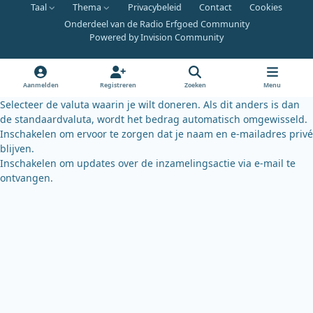
Taal
Thema
Privacybeleid
Contact
Cookies
c
u
u
Onderdeel van de Radio Erfgoed Community
e
t
e
Powered by
Invision Community
b
u
s
o
b
k
o
e
y
Aanmelden
Registreren
Zoeken
Menu
k
Selecteer de valuta waarin je wilt doneren. Als dit anders is dan
de standaardvaluta, wordt het bedrag automatisch omgewisseld.
Inschakelen om ervoor te zorgen dat je naam en e-mailadres privé
blijven.
Inschakelen om updates over de inzamelingsactie via e-mail te
ontvangen.