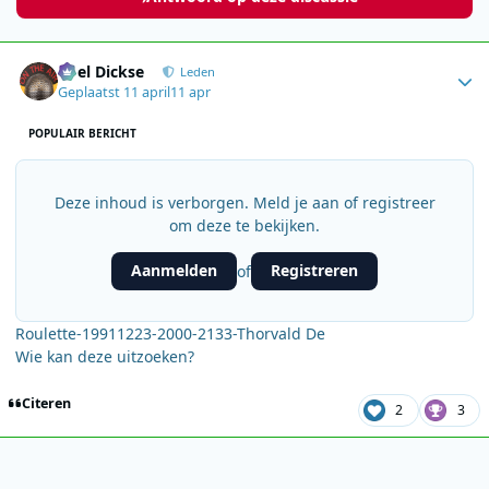
Author stats
Roel Dickse
Leden
Geplaatst
11 april
11 apr
POPULAIR BERICHT
Deze inhoud is verborgen. Meld je aan of registreer
om deze te bekijken.
Aanmelden
Registreren
of
Roulette-19911223-2000-2133-Thorvald De
Wie kan deze uitzoeken?
Citeren
2
3