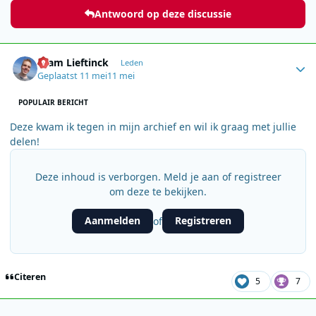
Antwoord op deze discussie
Author stats
Bram Lieftinck
Leden
Geplaatst
11 mei
11 mei
POPULAIR BERICHT
Deze kwam ik tegen in mijn archief en wil ik graag met jullie
delen!
Deze inhoud is verborgen. Meld je aan of registreer
om deze te bekijken.
Aanmelden
Registreren
of
Citeren
5
7