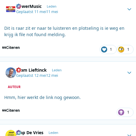
Author stats
PowerMusic
Leden
Geplaatst
11 mei
11 mei
Dit is raar zit er naar te luisteren en plotseling is ie weg en
krijg ik file not found melding.
Citeren
1
1
Author stats
Bram Lieftinck
Leden
Geplaatst
12 mei
12 mei
AUTEUR
Hmm, hier werkt de link nog gewoon.
Citeren
1
Author stats
Jaap De Vries
Leden