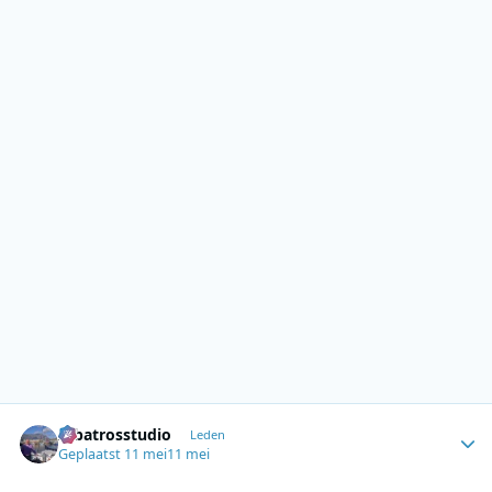
Author stats
Albatrosstudio
Leden
Geplaatst
11 mei
11 mei