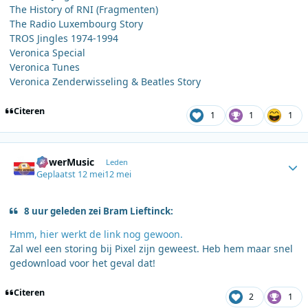
The History of RNI (Fragmenten)
The Radio Luxembourg Story
TROS Jingles 1974-1994
Veronica Special
Veronica Tunes
Veronica Zenderwisseling & Beatles Story
Citeren
1
1
1
Author stats
PowerMusic
Leden
Geplaatst
12 mei
12 mei
8 uur geleden zei Bram Lieftinck:
Hmm, hier werkt de link nog gewoon.
Zal wel een storing bij Pixel zijn geweest. Heb hem maar snel
gedownload voor het geval dat!
Citeren
2
1