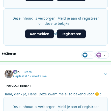
Deze inhoud is verborgen. Meld je aan of registreer
om deze te bekijken.
Aanmelden
Registreren
of
Citeren
3
2
Author stats
Ben
Leden
Geplaatst
12 mei
12 mei
POPULAIR BERICHT
Haha, dank je, Hans. Deze kwam me al zo bekend voor
:
😁
Deze inhoud is verborgen. Meld je aan of registreer