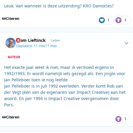
Leuk. Van wanneer is deze uitzending? KRO Damocles?
Citeren
1
1
Author stats
Bram Lieftinck
Leden
Geplaatst
11 mei
11 mei
AUTEUR
Het exacte jaar weet ik niet, maar ik vermoed ergens in
1992/1993. Er wordt namelijk iets gezegd als: Een jingle voor
Jan Pelleboer toen ie nog leefde
Jan Pelleboer is in juli 1992 overleden. Verder komt Rob van
der Vegt (één van de eigenaren van Impact Creative) aan het
woord. En per 1994 is Impact Creative overgenomen door
Pors.
Citeren
1