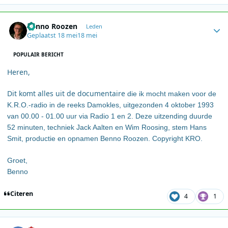
Author stats
Benno Roozen
Leden
Geplaatst
18 mei
18 mei
POPULAIR BERICHT
Heren,
Dit komt alles uit de documentaire
die ik mocht maken voor de
K.R.O.-radio in de reeks Damokles, uitgezonden 4 oktober 1993
van 00.00 - 01.00 uur via Radio 1 en 2. Deze uitzending duurde
52 minuten, techniek Jack Aalten en Wim Roosing, stem Hans
Smit, productie en opnamen Benno Roozen. Copyright KRO.
Groet,
Benno
Citeren
4
1
Author stats