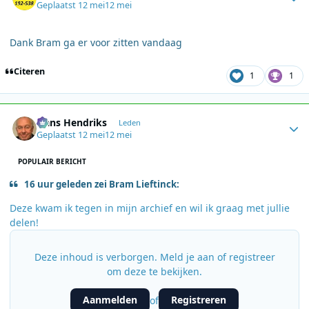
Geplaatst
12 mei
12 mei
Dank Bram ga er voor zitten vandaag
Citeren
1
1
Author stats
Hans Hendriks
Leden
Geplaatst
12 mei
12 mei
POPULAIR BERICHT
16 uur geleden zei Bram Lieftinck:
Deze kwam ik tegen in mijn archief en wil ik graag met jullie
delen!
Deze inhoud is verborgen. Meld je aan of registreer
om deze te bekijken.
Aanmelden
Registreren
of