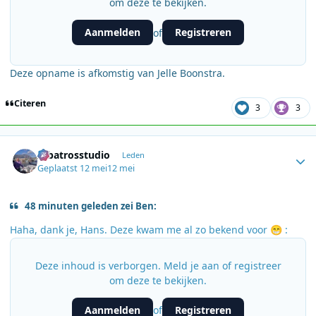
om deze te bekijken.
Aanmelden
Registreren
of
Deze opname is afkomstig van Jelle Boonstra.
Citeren
3
3
Author stats
Albatrosstudio
Leden
Geplaatst
12 mei
12 mei
48 minuten geleden zei Ben:
Haha, dank je, Hans. Deze kwam me al zo bekend voor
:
😁
Deze inhoud is verborgen. Meld je aan of registreer
om deze te bekijken.
Aanmelden
Registreren
of