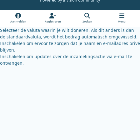
Powered by
Invision Community
b
u
s
o
b
k
o
e
y
Aanmelden
Registreren
Zoeken
Menu
k
Selecteer de valuta waarin je wilt doneren. Als dit anders is dan
de standaardvaluta, wordt het bedrag automatisch omgewisseld.
Inschakelen om ervoor te zorgen dat je naam en e-mailadres privé
blijven.
Inschakelen om updates over de inzamelingsactie via e-mail te
ontvangen.