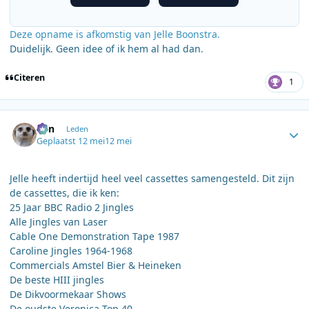
Deze opname is afkomstig van Jelle Boonstra.
Duidelijk. Geen idee of ik hem al had dan.
Citeren
1
Author stats
Ben
Leden
Geplaatst
12 mei
12 mei
Jelle heeft indertijd heel veel cassettes samengesteld. Dit zijn
de cassettes, die ik ken:
25 Jaar BBC Radio 2 Jingles
Alle Jingles van Laser
Cable One Demonstration Tape 1987
Caroline Jingles 1964-1968
Commercials Amstel Bier & Heineken
De beste HIII jingles
De Dikvoormekaar Shows
De oudste Veronica Top 40