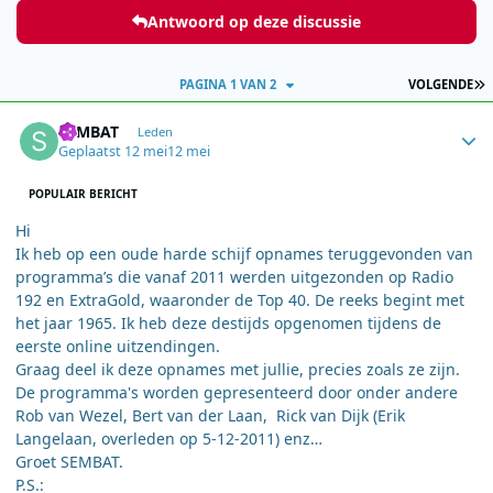
Antwoord op deze discussie
L
PAGINA 1 VAN 2
VOLGENDE
Author stats
SEMBAT
Leden
Geplaatst
12 mei
12 mei
POPULAIR BERICHT
Hi
Ik heb op een oude harde schijf opnames teruggevonden van
programma’s die vanaf 2011 werden uitgezonden op Radio
192 en ExtraGold, waaronder de Top 40. De reeks begint met
het jaar 1965. Ik heb deze destijds opgenomen tijdens de
eerste online uitzendingen.
Graag deel ik deze opnames met jullie, precies zoals ze zijn.
De programma's worden gepresenteerd door onder andere
Rob van Wezel, Bert van der Laan, Rick van Dijk (Erik
Langelaan, overleden op 5-12-2011) enz…
Groet SEMBAT.
P.S.: