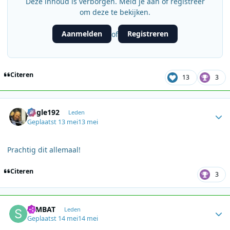
Deze inhoud is verborgen. Meld je aan of registreer
om deze te bekijken.
Aanmelden
Registreren
of
Citeren
13
3
Author stats
Jingle192
Leden
Geplaatst
13 mei
13 mei
Prachtig dit allemaal!
Citeren
3
Author stats
SEMBAT
Leden
Geplaatst
14 mei
14 mei