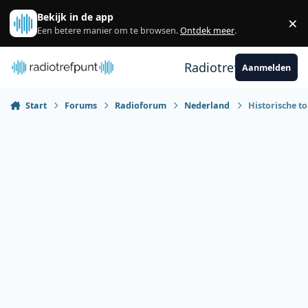
Spring naar bijdragen
Bekijk in de app
×
Sl
Een betere manier om te browsen.
Ontdek meer
.
Radiotrefpunt
Aanmelden
Start
Forums
Radioforum
Nederland
Historische to