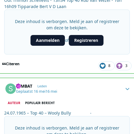
Out Thimon Schellevis - 13h34 Top 40 Rob Van Wezel - 16h
16h09 Tipparade Bert V D Laan
Deze inhoud is verborgen. Meld je aan of registreer
om deze te bekijken.
Aanmelden
Registreren
of
Citeren
8
3
Author stats
SEMBAT
Leden
Geplaatst
16 mei
16 mei
AUTEUR
POPULAIR BERICHT
24.07.1965 – Top 40 – Wooly Bully -
Deze inhoud is verborgen. Meld je aan of registreer