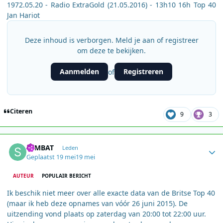
1972.05.20 - Radio ExtraGold (21.05.2016) - 13h10 16h Top 40
Jan Hariot
Deze inhoud is verborgen. Meld je aan of registreer
om deze te bekijken.
Aanmelden
Registreren
of
Citeren
9
3
Author stats
SEMBAT
Leden
Geplaatst
19 mei
19 mei
AUTEUR
POPULAIR BERICHT
Ik beschik niet meer over alle exacte data van de Britse Top 40
(maar ik heb deze opnames van vóór 26 juni 2015). De
uitzending vond plaats op zaterdag van 20:00 tot 22:00 uur.