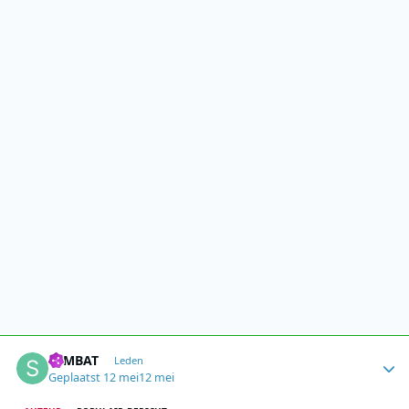
Author stats
SEMBAT
Leden
Geplaatst
12 mei
12 mei