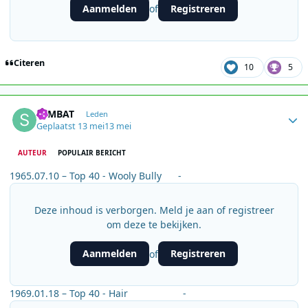
Aanmelden
Registreren
of
Citeren
10
5
Author stats
SEMBAT
Leden
Geplaatst
13 mei
13 mei
AUTEUR
POPULAIR BERICHT
1965.07.10 – Top 40 - Wooly Bully -
Deze inhoud is verborgen. Meld je aan of registreer
om deze te bekijken.
Aanmelden
Registreren
of
1969.01.18 – Top 40 - Hair -