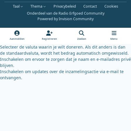
a
o
l
Taal
Thema
Privacybeleid
Contact
Cookies
c
u
u
Onderdeel van de Radio Erfgoed Community
e
t
e
Powered by
Invision Community
b
u
s
o
b
k
o
e
y
Aanmelden
Registreren
Zoeken
Menu
k
Selecteer de valuta waarin je wilt doneren. Als dit anders is dan
de standaardvaluta, wordt het bedrag automatisch omgewisseld.
Inschakelen om ervoor te zorgen dat je naam en e-mailadres privé
blijven.
Inschakelen om updates over de inzamelingsactie via e-mail te
ontvangen.