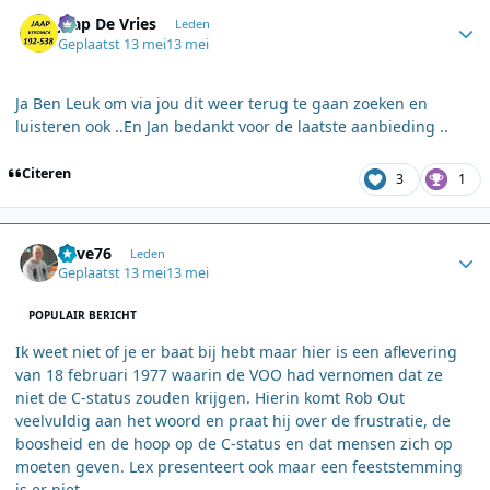
Author stats
Jaap De Vries
Leden
Geplaatst
13 mei
13 mei
Ja Ben Leuk om via jou dit weer terug te gaan zoeken en
luisteren ook ..En Jan bedankt voor de laatste aanbieding ..
Citeren
3
1
Author stats
dave76
Leden
Geplaatst
13 mei
13 mei
POPULAIR BERICHT
Ik weet niet of je er baat bij hebt maar hier is een aflevering
van 18 februari 1977 waarin de VOO had vernomen dat ze
niet de C-status zouden krijgen. Hierin komt Rob Out
veelvuldig aan het woord en praat hij over de frustratie, de
boosheid en de hoop op de C-status en dat mensen zich op
moeten geven. Lex presenteert ook maar een feeststemming
is er niet.