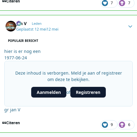
Citeren
7
7
Author stats
jan V
Leden
Geplaatst
12 mei
12 mei
POPULAIR BERICHT
hier is er nog een
1977-06-24
Deze inhoud is verborgen. Meld je aan of registreer
om deze te bekijken.
Aanmelden
Registreren
of
gr jan V
Citeren
9
6