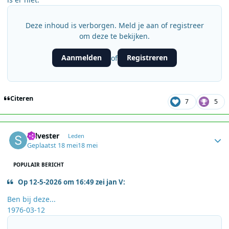
Deze inhoud is verborgen. Meld je aan of registreer
om deze te bekijken.
Aanmelden
Registreren
of
Citeren
7
5
Author stats
Sylvester
Leden
Geplaatst
18 mei
18 mei
POPULAIR BERICHT
Op 12-5-2026 om 16:49 zei jan V:
Ben bij deze...
1976-03-12