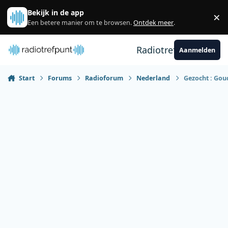
Spring naar bijdragen
Bekijk in de app
×
Sl
Een betere manier om te browsen.
Ontdek meer
.
Radiotrefpunt
Aanmelden
Start
Forums
Radioforum
Nederland
Gezocht : Gou