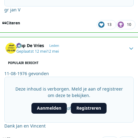
gr jan V
Citeren
13
10
Author stats
Jaap De Vries
Leden
Geplaatst
12 mei
12 mei
POPULAIR BERICHT
11-08-1976 gevonden
Deze inhoud is verborgen. Meld je aan of registreer
om deze te bekijken.
Aanmelden
Registreren
of
Dank Jan en Vincent