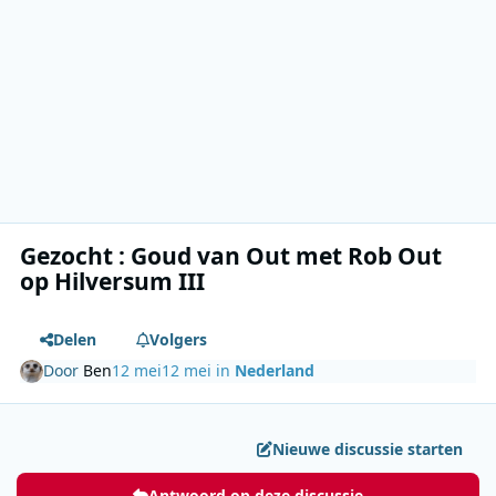
Gezocht : Goud van Out met Rob Out
op Hilversum III
Delen
Volgers
Door
Ben
12 mei
12 mei
in
Nederland
Nieuwe discussie starten
Antwoord op deze discussie