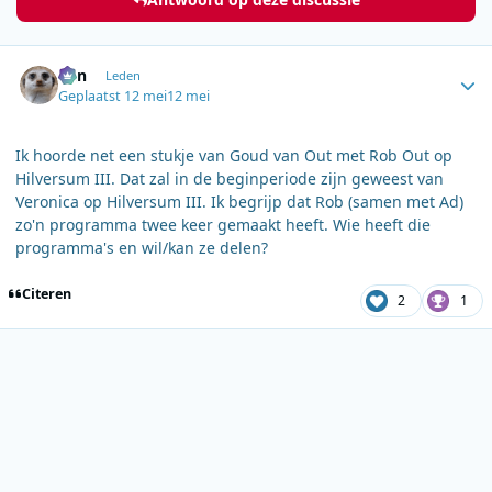
Author stats
Ben
Leden
Geplaatst
12 mei
12 mei
Ik hoorde net een stukje van Goud van Out met Rob Out op
Hilversum III. Dat zal in de beginperiode zijn geweest van
Veronica op Hilversum III. Ik begrijp dat Rob (samen met Ad)
zo'n programma twee keer gemaakt heeft. Wie heeft die
programma's en wil/kan ze delen?
Citeren
2
1