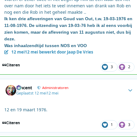
over nam door het iets te veel innemen van drank van Rob en
nog een die Rob in het geheel maakte ..
Ik ken drie afleveringen van Goud van Out, t.w. 19-03-1976 en
11-08-1976. De uitzending van 19-03-76 heb ik al eens voorbij
zien komen, maar de aflevering van 11 augustus niet, dus bij
deze.
Was inhaalzendtijd tussen NOS en VOO
12 mei
12 mei
bewerkt door Jaap De Vries
Citeren
3
2
Author stats
Vincent
Administratoren
Geplaatst
12 mei
12 mei
12 en 19 maart 1976.
Citeren
1
3