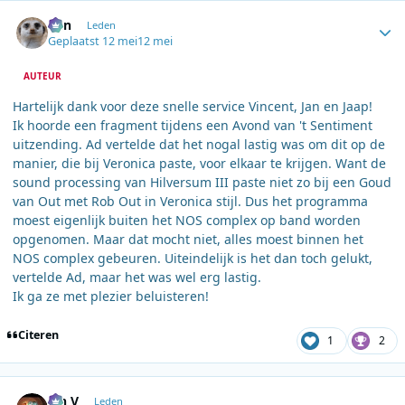
Author stats
Ben
Leden
Geplaatst
12 mei
12 mei
AUTEUR
Hartelijk dank voor deze snelle service Vincent, Jan en Jaap!
Ik hoorde een fragment tijdens een Avond van 't Sentiment
uitzending. Ad vertelde dat het nogal lastig was om dit op de
manier, die bij Veronica paste, voor elkaar te krijgen. Want de
sound processing van Hilversum III paste niet zo bij een Goud
van Out met Rob Out in Veronica stijl. Dus het programma
moest eigenlijk buiten het NOS complex op band worden
opgenomen. Maar dat mocht niet, alles moest binnen het
NOS complex gebeuren. Uiteindelijk is het dan toch gelukt,
vertelde Ad, maar het was wel erg lastig.
Ik ga ze met plezier beluisteren!
Citeren
1
2
Author stats
jan V
Leden