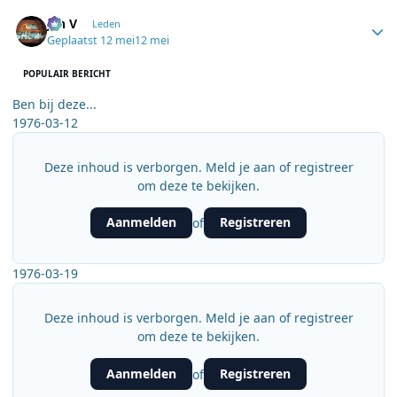
Author stats
jan V
Leden
Geplaatst
12 mei
12 mei
POPULAIR BERICHT
Ben bij deze...
1976-03-12
Deze inhoud is verborgen. Meld je aan of registreer
om deze te bekijken.
Aanmelden
Registreren
of
1976-03-19
Deze inhoud is verborgen. Meld je aan of registreer
om deze te bekijken.
Aanmelden
Registreren
of