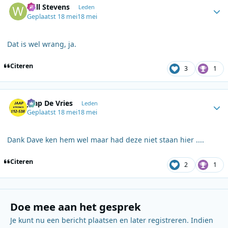
Will Stevens
Leden
Geplaatst
18 mei
18 mei
Dat is wel wrang, ja.
Citeren
3
1
Author stats
Jaap De Vries
Leden
Geplaatst
18 mei
18 mei
Dank Dave ken hem wel maar had deze niet staan hier ....
Citeren
2
1
Doe mee aan het gesprek
Je kunt nu een bericht plaatsen en later registreren. Indien