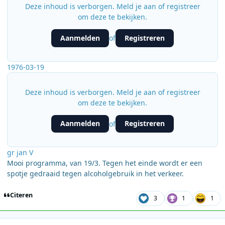
Deze inhoud is verborgen. Meld je aan of registreer
om deze te bekijken.
Aanmelden
Registreren
of
1976-03-19
Deze inhoud is verborgen. Meld je aan of registreer
om deze te bekijken.
Aanmelden
Registreren
of
gr jan V
Mooi programma, van 19/3. Tegen het einde wordt er een
spotje gedraaid tegen alcoholgebruik in het verkeer.
Citeren
3
1
1
Author stats