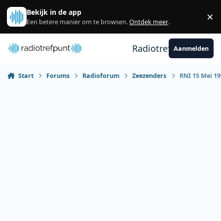
Spring naar bijdragen
Bekijk in de app
×
Sl
Een betere manier om te browsen.
Ontdek meer
.
Radiotrefpunt
Aanmelden
Start
Forums
Radioforum
Zeezenders
RNI 15 Mei 1