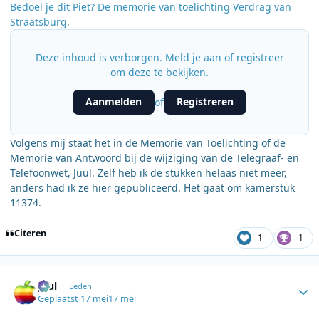
Bedoel je dit Piet? De memorie van toelichting Verdrag van
Straatsburg.
Deze inhoud is verborgen. Meld je aan of registreer
om deze te bekijken.
Aanmelden
Registreren
of
Volgens mij staat het in de Memorie van Toelichting of de
Memorie van Antwoord bij de wijziging van de Telegraaf- en
Telefoonwet, Juul. Zelf heb ik de stukken helaas niet meer,
anders had ik ze hier gepubliceerd. Het gaat om kamerstuk
11374.
Citeren
1
1
Author stats
Juul
Leden
Geplaatst
17 mei
17 mei