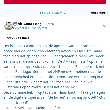
L
PAGINA 1 VAN 2
VOLGENDE
Author stats
Henk-Anna Loog
Leden
Geplaatst
15 mei
15 mei
POPULAIR BERICHT
Het is al vaak aangeboden, de opname van de brand aan
boord van de Mebo-2 op Zaterdag avond 15 Mei 1971, maar
toch mag het op deze dag, 55 jaar geleden al weer, wel weer
eens onder de aandacht komen. De AM (220 meter) opname
van een belangrijk stuk radiogeschiedenis. Zelf hoorde ik het
pas op Zondagochtend in het ANP nieuws, meteen naar de
220 geswitched en ... gelukkig... Noordzee was toch nog in de
lucht. Uiteindelijk heeft het RNI toch heel veel nieuwe
luisteraars opgeleverd! Beleef het opnieuw...
Deze opname heb ik op tape van Hans Knot in 1972 gekregen
en de digitale kopie is van "de buren" en bij mij op CD-R "RNI
disc 11 track 6"
RNI - 15 Mei 1971 - Mebo-2 on fire