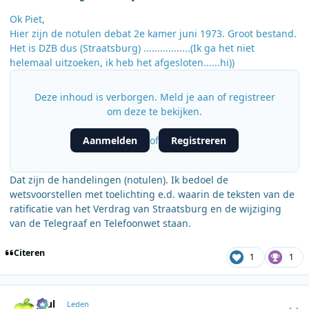
Ok Piet,
Hier zijn de notulen debat 2e kamer juni 1973. Groot bestand.
Het is DZB dus (Straatsburg) .................(Ik ga het niet
helemaal uitzoeken, ik heb het afgesloten......hi))
Deze inhoud is verborgen. Meld je aan of registreer
om deze te bekijken.
Aanmelden
Registreren
of
Dat zijn de handelingen (notulen). Ik bedoel de
wetsvoorstellen met toelichting e.d. waarin de teksten van de
ratificatie van het Verdrag van Straatsburg en de wijziging
van de Telegraaf en Telefoonwet staan.
Citeren
1
1
Author stats
Juul
Leden