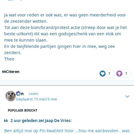
Ja wat voor reden er ook was, er was geen meerderheid voor
de zeezender wetten.
Tot aan deze bom/brand/protest actie (streep door wat je het
beste uitkomt) dit was een godsgeschenk van een stok om
mee te kunnen slaan.
En de twijfelende partijen gingen hier in mee, weg zee
zenders.
Theo
Citeren
1
1
Author stats
Ben
Leden
Geplaatst
15 mei
15 mei
POPULAIR BERICHT
2 uur geleden zei Jaap De Vries:
Ben altijd moi op Fm kwaliteit hoor ...hou me aanbevolen . was