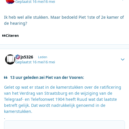
Geplaatst
16 mei
16 mei
Ik heb wel alle stukken. Maar bedoeld Piet 1ste of 2e kamer of
de hearing?
Citeren
Author stats
thijs5326
Leden
Geplaatst
16 mei
16 mei
13 uur geleden zei Piet van der Vooren:
Gelet op wat er staat in de kamerstukken over de ratificering
van het Verdrag van Straatsburg en de wijziging van de
Telegraaf- en Telefoonwet 1904 heeft Ruud wat dat laatste
betreft gelijk. Dat wordt nadrukkelijk genoemd in de
kamerstukken.
.