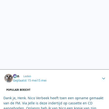
Author stats
Ben
Leden
Geplaatst
15 mei
15 mei
POPULAIR BERICHT
Dank je, Henk. Nico Verbeek heeft toen een opname gemaakt
van de FM. Via Jelle is deze indertijd op cassette en CD
aangeboden. Onlangs heb ik van Nico een kopie van zijn