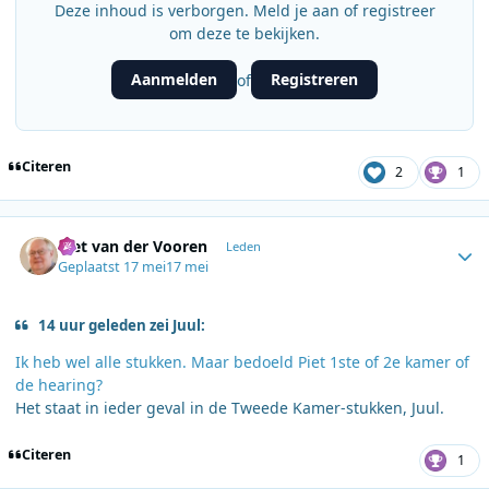
Deze inhoud is verborgen. Meld je aan of registreer
om deze te bekijken.
Aanmelden
Registreren
of
Citeren
2
1
Author stats
Piet van der Vooren
Leden
Geplaatst
17 mei
17 mei
14 uur geleden zei Juul:
Ik heb wel alle stukken. Maar bedoeld Piet 1ste of 2e kamer of
de hearing?
Het staat in ieder geval in de Tweede Kamer-stukken, Juul.
Citeren
1