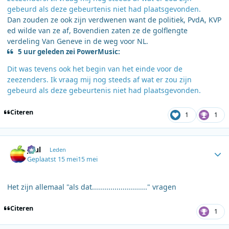
gebeurd als deze gebeurtenis niet had plaatsgevonden.
Dan zouden ze ook zijn verdwenen want de politiek, PvdA, KVP
ed wilde van ze af, Bovendien zaten ze de golflengte
verdeling Van Geneve in de weg voor NL.
5 uur geleden zei PowerMusic:
Dit was tevens ook het begin van het einde voor de
zeezenders. Ik vraag mij nog steeds af wat er zou zijn
gebeurd als deze gebeurtenis niet had plaatsgevonden.
Citeren
1
1
Author stats
Juul
Leden
Geplaatst
15 mei
15 mei
Het zijn allemaal "als dat..........................." vragen
Citeren
1