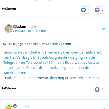
Citeren
1
2
Author stats
ruudam
Leden
Geplaatst
16 mei
16 mei
10 uur geleden zei Piet van der Vooren:
Gelet op wat er staat in de kamerstukken over de ratificering
van het Verdrag van Straatsburg en de wijziging van de
Telegraaf- en Telefoonwet 1904 heeft Ruud wat dat laatste
betreft gelijk. Dat wordt nadrukkelijk genoemd in de
kamerstukken.
Dank Piet, zijn die Kamerstukken nog ergens terug te lezen.
Citeren
1
Author stats
Juul
Leden