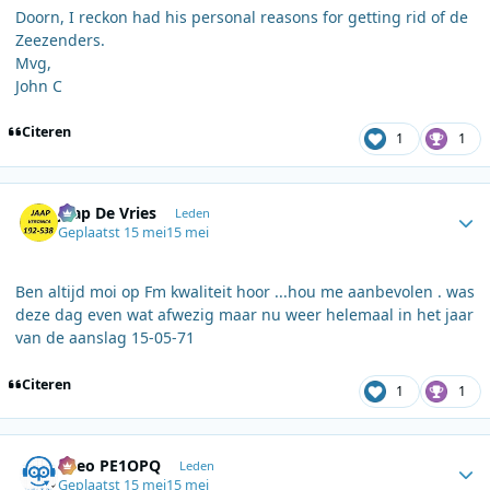
Doorn, I reckon had his personal reasons for getting rid of de
Zeezenders.
Mvg,
John C
Citeren
1
1
Author stats
Jaap De Vries
Leden
Geplaatst
15 mei
15 mei
Ben altijd moi op Fm kwaliteit hoor ...hou me aanbevolen . was
deze dag even wat afwezig maar nu weer helemaal in het jaar
van de aanslag 15-05-71
Citeren
1
1
Author stats
Theo PE1OPQ
Leden
Geplaatst
15 mei
15 mei