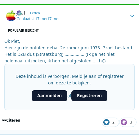
Author stats
Juul
Leden
Geplaatst
17 mei
17 mei
POPULAIR BERICHT
Ok Piet,
Hier zijn de notulen debat 2e kamer juni 1973. Groot bestand.
Het is DZB dus (Straatsburg) .................(Ik ga het niet
helemaal uitzoeken, ik heb het afgesloten......hi))
Deze inhoud is verborgen. Meld je aan of registreer
om deze te bekijken.
Aanmelden
Registreren
of
Citeren
2
3
Author stats