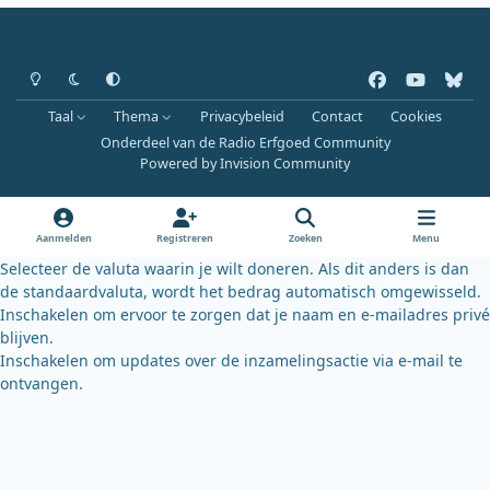
Heldere modus
Donkere modus
Systeemvoorkeur
f
y
b
a
o
l
Taal
Thema
Privacybeleid
Contact
Cookies
c
u
u
Onderdeel van de Radio Erfgoed Community
e
t
e
Powered by
Invision Community
b
u
s
o
b
k
o
e
y
Aanmelden
Registreren
Zoeken
Menu
k
Selecteer de valuta waarin je wilt doneren. Als dit anders is dan
de standaardvaluta, wordt het bedrag automatisch omgewisseld.
Inschakelen om ervoor te zorgen dat je naam en e-mailadres privé
blijven.
Inschakelen om updates over de inzamelingsactie via e-mail te
ontvangen.