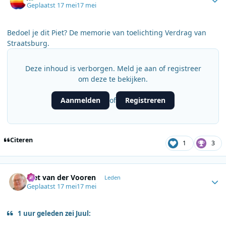
Geplaatst
17 mei
17 mei
Bedoel je dit Piet? De memorie van toelichting Verdrag van
Straatsburg.
Deze inhoud is verborgen. Meld je aan of registreer
om deze te bekijken.
Aanmelden
Registreren
of
Citeren
1
3
Author stats
Piet van der Vooren
Leden
Geplaatst
17 mei
17 mei
1 uur geleden zei Juul: