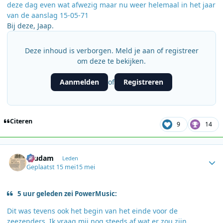
deze dag even wat afwezig maar nu weer helemaal in het jaar
van de aanslag 15-05-71
Bij deze, Jaap.
Deze inhoud is verborgen. Meld je aan of registreer
om deze te bekijken.
Aanmelden
Registreren
of
Citeren
9
14
Author stats
ruudam
Leden
Geplaatst
15 mei
15 mei
5 uur geleden zei PowerMusic:
Dit was tevens ook het begin van het einde voor de
zeezenders. Ik vraag mij nog steeds af wat er zou zijn