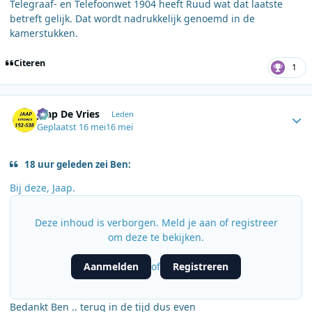
Telegraaf- en Telefoonwet 1904 heeft Ruud wat dat laatste
betreft gelijk. Dat wordt nadrukkelijk genoemd in de
kamerstukken.
Citeren
1
Author stats
Jaap De Vries
Leden
Geplaatst
16 mei
16 mei
18 uur geleden zei Ben:
Bij deze, Jaap.
Deze inhoud is verborgen. Meld je aan of registreer
om deze te bekijken.
Aanmelden
Registreren
of
Bedankt Ben .. terug in de tijd dus even