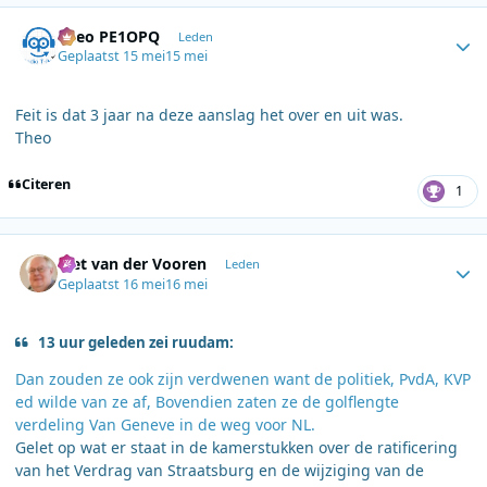
Author stats
Theo PE1OPQ
Leden
Geplaatst
15 mei
15 mei
Feit is dat 3 jaar na deze aanslag het over en uit was.
Theo
Citeren
1
Author stats
Piet van der Vooren
Leden
Geplaatst
16 mei
16 mei
13 uur geleden zei ruudam:
Dan zouden ze ook zijn verdwenen want de politiek, PvdA, KVP
ed wilde van ze af, Bovendien zaten ze de golflengte
verdeling Van Geneve in de weg voor NL.
Gelet op wat er staat in de kamerstukken over de ratificering
van het Verdrag van Straatsburg en de wijziging van de