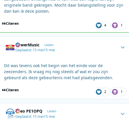
originele band gekregen. Mocht daar belangstelling voor zijn
dan kan ik deze posten.
Citeren
4
1
Author stats
PowerMusic
Leden
Geplaatst
15 mei
15 mei
Dit was tevens ook het begin van het einde voor de
zeezenders. Ik vraag mij nog steeds af wat er zou zijn
gebeurd als deze gebeurtenis niet had plaatsgevonden.
Citeren
2
1
Author stats
Theo PE1OPQ
Leden
Geplaatst
15 mei
15 mei