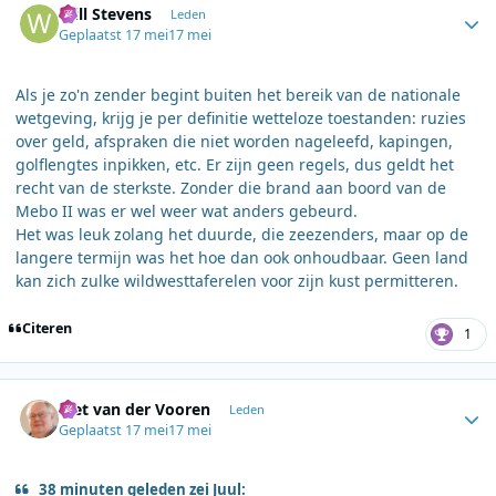
Will Stevens
Leden
Geplaatst
17 mei
17 mei
Als je zo'n zender begint buiten het bereik van de nationale
wetgeving, krijg je per definitie wetteloze toestanden: ruzies
over geld, afspraken die niet worden nageleefd, kapingen,
golflengtes inpikken, etc. Er zijn geen regels, dus geldt het
recht van de sterkste. Zonder die brand aan boord van de
Mebo II was er wel weer wat anders gebeurd.
Het was leuk zolang het duurde, die zeezenders, maar op de
langere termijn was het hoe dan ook onhoudbaar. Geen land
kan zich zulke wildwesttaferelen voor zijn kust permitteren.
Citeren
1
Author stats
Piet van der Vooren
Leden
Geplaatst
17 mei
17 mei
38 minuten geleden zei Juul: