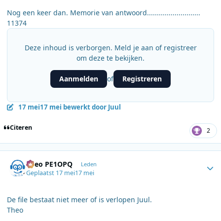
Nog een keer dan. Memorie van antwoord...........................
11374
Deze inhoud is verborgen. Meld je aan of registreer
om deze te bekijken.
Aanmelden
Registreren
of
17 mei
17 mei
bewerkt door Juul
Citeren
2
Author stats
Theo PE1OPQ
Leden
Geplaatst
17 mei
17 mei
De file bestaat niet meer of is verlopen Juul.
Theo