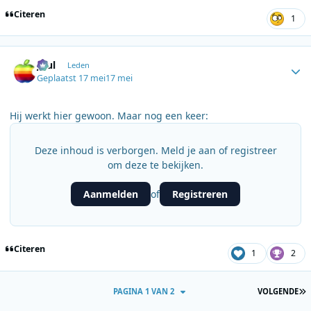
Citeren
1
Author stats
Juul
Leden
Geplaatst
17 mei
17 mei
Hij werkt hier gewoon. Maar nog een keer:
Deze inhoud is verborgen. Meld je aan of registreer
om deze te bekijken.
Aanmelden
Registreren
of
Citeren
1
2
L
PAGINA 1 VAN 2
VOLGENDE