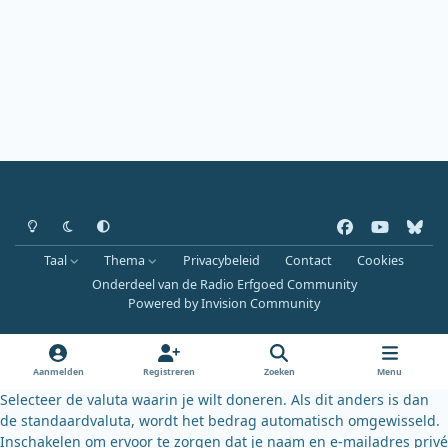
Heldere modus
Donkere modus
Systeemvoorkeur
f
y
b
a
o
l
Taal
Thema
Privacybeleid
Contact
Cookies
c
u
u
Onderdeel van de Radio Erfgoed Community
e
t
e
Powered by
Invision Community
b
u
s
o
b
k
o
e
y
Aanmelden
Registreren
Zoeken
Menu
k
Selecteer de valuta waarin je wilt doneren. Als dit anders is dan
de standaardvaluta, wordt het bedrag automatisch omgewisseld.
Inschakelen om ervoor te zorgen dat je naam en e-mailadres privé