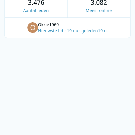
3.476
3.082
Aantal leden
Meest online
Okkie1969
Nieuwste lid
·
19 uur geleden
19 u.