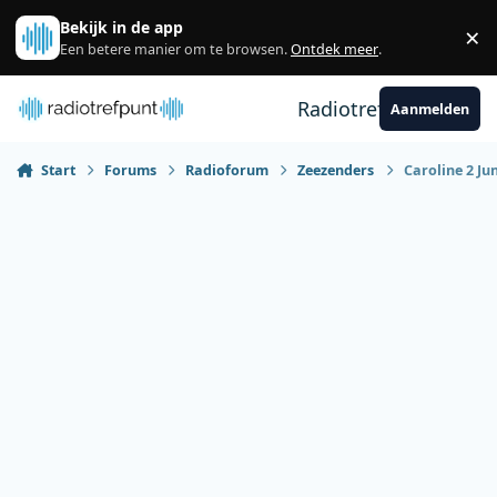
Spring naar bijdragen
Bekijk in de app
×
Sl
Een betere manier om te browsen.
Ontdek meer
.
Radiotrefpunt
Aanmelden
Start
Forums
Radioforum
Zeezenders
Caroline 2 Ju