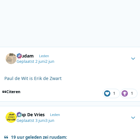
Author stats
ruudam
Leden
Geplaatst
2 juni
2 jun
Paul de Wit is Erik de Zwart
Citeren
1
1
Author stats
Jaap De Vries
Leden
Geplaatst
3 juni
3 jun
19 uur geleden zei ruudam: