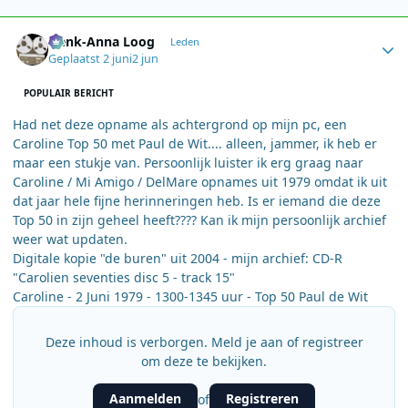
Author stats
Henk-Anna Loog
Leden
Geplaatst
2 juni
2 jun
POPULAIR BERICHT
Had net deze opname als achtergrond op mijn pc, een
Caroline Top 50 met Paul de Wit.... alleen, jammer, ik heb er
maar een stukje van. Persoonlijk luister ik erg graag naar
Caroline / Mi Amigo / DelMare opnames uit 1979 omdat ik uit
dat jaar hele fijne herinneringen heb. Is er iemand die deze
Top 50 in zijn geheel heeft???? Kan ik mijn persoonlijk archief
weer wat updaten.
Digitale kopie "de buren" uit 2004 - mijn archief: CD-R
"Carolien seventies disc 5 - track 15"
Caroline - 2 Juni 1979 - 1300-1345 uur - Top 50 Paul de Wit
Deze inhoud is verborgen. Meld je aan of registreer
om deze te bekijken.
Aanmelden
Registreren
of