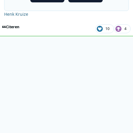
Henk Kruize
Citeren
10
4