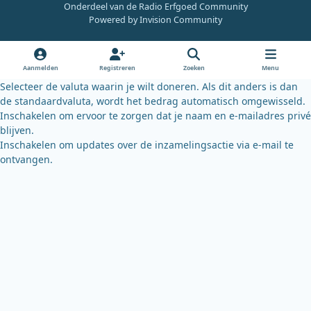
Onderdeel van de Radio Erfgoed Community
e
t
e
Powered by
Invision Community
b
u
s
o
b
k
o
e
y
Aanmelden
Registreren
Zoeken
Menu
k
Selecteer de valuta waarin je wilt doneren. Als dit anders is dan
de standaardvaluta, wordt het bedrag automatisch omgewisseld.
Inschakelen om ervoor te zorgen dat je naam en e-mailadres privé
blijven.
Inschakelen om updates over de inzamelingsactie via e-mail te
ontvangen.