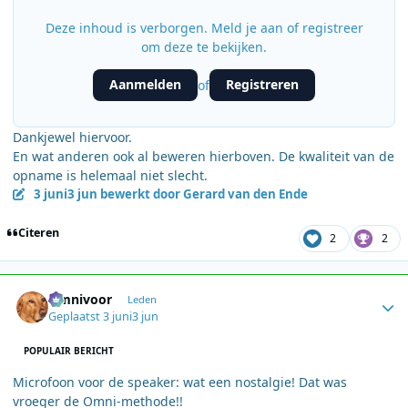
Deze inhoud is verborgen. Meld je aan of registreer
om deze te bekijken.
Aanmelden
Registreren
of
Dankjewel hiervoor.
En wat anderen ook al beweren hierboven. De kwaliteit van de
opname is helemaal niet slecht.
3 juni
3 jun
bewerkt door Gerard van den Ende
Citeren
2
2
Author stats
Omnivoor
Leden
Geplaatst
3 juni
3 jun
POPULAIR BERICHT
Microfoon voor de speaker: wat een nostalgie! Dat was
vroeger de Omni-methode!!