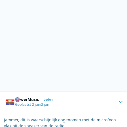
Author stats
PowerMusic
Leden
Geplaatst
2 juni
2 jun
jammer, dit is waarschijnlijk opgenomen met de microfoon
vlak bij de speaker van de radio.