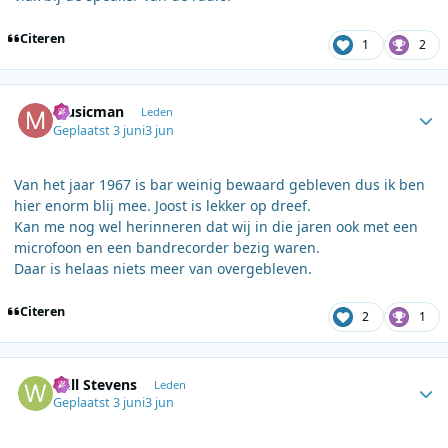
Citeren
1
2
Author stats
Musicman
Leden
Geplaatst
3 juni
3 jun
Van het jaar 1967 is bar weinig bewaard gebleven dus ik ben
hier enorm blij mee. Joost is lekker op dreef.
Kan me nog wel herinneren dat wij in die jaren ook met een
microfoon en een bandrecorder bezig waren.
Daar is helaas niets meer van overgebleven.
Citeren
2
1
Author stats
Will Stevens
Leden
Geplaatst
3 juni
3 jun