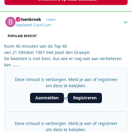
Author stats
Bolsenbroek
Leden
Geplaatst
2 juni
2 jun
POPULAIR BERICHT
Ruim 40 minuten van de Top 40
van 21 Oktober 1967 met Joost den Draaijer.
De kwaliteit is niet best, dus wie er nog wat aan verbeteren
kan .......
Deze inhoud is verborgen. Meld je aan of registreer
om deze te bekijken.
Aanmelden
Registreren
of
Deze inhoud is verborgen. Meld je aan of registreer
om deze te bekijken.