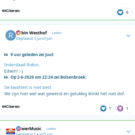
Citeren
6
Author stats
Robin Westhof
Leden
Geplaatst
3 juni
3 jun
9 uur geleden zei Juul:
Inderdaad Robin.
Edwin! :-)
Op 2-6-2026 om 22:24 zei Bolsenbroek:
De kwaliteit is niet best
We zijn hier wel wat gewend en gelukkig klinkt het niet dof.
Citeren
1
1
Author stats
PowerMusic
Leden
Geplaatst
5 juni
5 jun