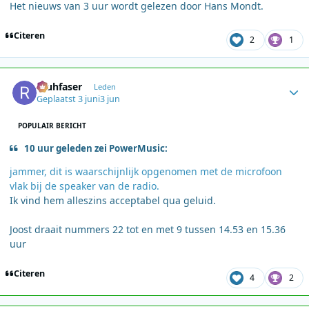
Het nieuws van 3 uur wordt gelezen door Hans Mondt.
Citeren
2
1
Author stats
rauhfaser
Leden
Geplaatst
3 juni
3 jun
POPULAIR BERICHT
10 uur geleden zei PowerMusic:
jammer, dit is waarschijnlijk opgenomen met de microfoon
vlak bij de speaker van de radio.
Ik vind hem alleszins acceptabel qua geluid.
Joost draait nummers 22 tot en met 9 tussen 14.53 en 15.36
uur
Citeren
4
2