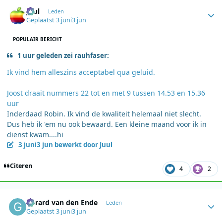
Author stats
Juul
Leden
Geplaatst
3 juni
3 jun
POPULAIR BERICHT
1 uur geleden zei rauhfaser:
Ik vind hem alleszins acceptabel qua geluid.
Joost draait nummers 22 tot en met 9 tussen 14.53 en 15.36
uur
Inderdaad Robin. Ik vind de kwaliteit helemaal niet slecht.
Dus heb ik 'em nu ook bewaard. Een kleine maand voor ik in
dienst kwam....hi
3 juni
3 jun
bewerkt door Juul
Citeren
4
2
Author stats
Gerard van den Ende
Leden
Geplaatst
3 juni
3 jun