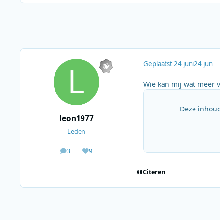
Geplaatst
24 juni
24 jun
Wie kan mij wat meer ve
Deze inhoud
leon1977
Leden
3
9
berichten
Waardering
Citeren