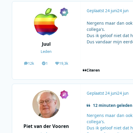
Geplaatst
24 juni
24 jun
Nergens maar dan ook n
collega's.
Dus ik geloof niet dat 
Dus vandaar mijn eerd
Juul
Leden
12k
1
19,3k
berichten
Solutions
Waardering
Citeren
Geplaatst
24 juni
24 jun
12 minuten geleden z
Nergens maar dan ook n
collega's.
Piet van der Vooren
Dus ik geloof niet dat 