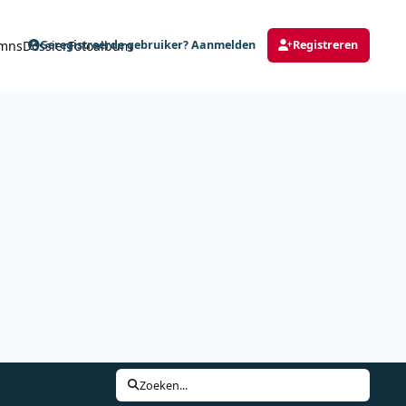
mns
Dossier
Fotoalbum
Geregistreerde gebruiker? Aanmelden
Registreren
Zoeken...