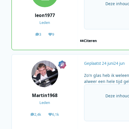
Deze inhoud
leon1977
Leden
3
9
berichten
Waardering
Citeren
Geplaatst
24 juni
24 jun
Zo'n glas heb ik weleen
alweer een hele tijd g
Martin1968
Deze inhoud
Leden
2,4k
6,1k
berichten
Waardering