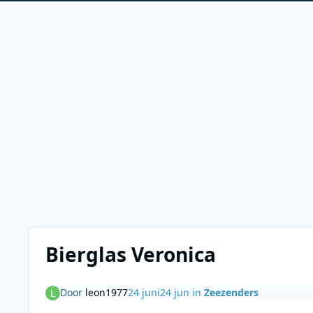
Bierglas Veronica
Door
leon1977
24 juni
24 jun
in
Zeezenders