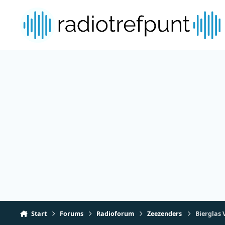
Spring naar bijdragen
Start
Forums
Radioforum
Zeezenders
Bierglas 