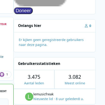
TEUR
Onlangs hier
0
Er kijken geen geregistreerde gebruikers
naar deze pagina.
ste
Gebruikersstatistieken
1
3.475
3.082
Aantal leden
Meest online
RICHT
lemusicfreak
Nieuwste lid
·
8 uur geleden
8 u.