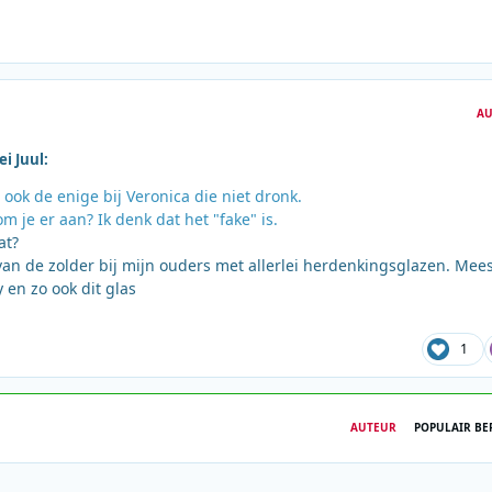
AU
i Juul:
ook de enige bij Veronica die niet dronk.
m je er aan? Ik denk dat het "fake" is.
at?
van de zolder bij mijn ouders met allerlei herdenkingsglazen. Mee
 en zo ook dit glas
1
AUTEUR
POPULAIR BE