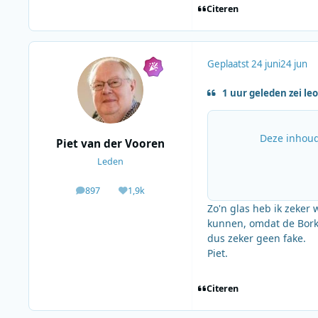
Citeren
Geplaatst
24 juni
24 jun
1 uur geleden zei le
Deze inhoud
Piet van der Vooren
Leden
897
1,9k
berichten
Waardering
Zo'n glas heb ik zeker
kunnen, omdat de Borku
dus zeker geen fake.
Piet.
Citeren