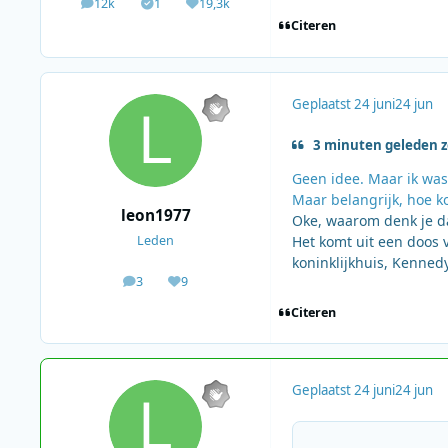
12k
1
19,3k
berichten
Solutions
Waardering
Citeren
Geplaatst
24 juni
24 jun
3 minuten geleden ze
Geen idee. Maar ik was 
Maar belangrijk, hoe ko
leon1977
Oke, waarom denk je d
Het komt uit een doos 
Leden
koninklijkhuis, Kennedy
3
9
berichten
Waardering
Citeren
Geplaatst
24 juni
24 jun