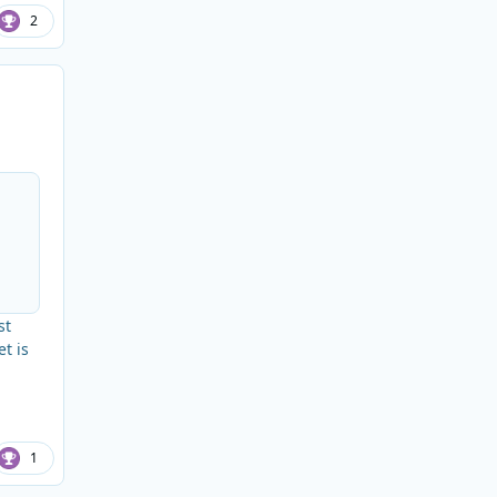
2
st
t is
1