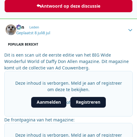
Antwoord op deze discussie
Author stats
Ben
Leden
Geplaatst
8 juli
8 jul
POPULAIR BERICHT
Dit is een scan uit de eerste editie van het BIG Wide
Wonderful World of Daffy Don Allen magazine. Dit magazine
komt uit de collectie van Ad Couwenberg.
Deze inhoud is verborgen. Meld je aan of registreer
om deze te bekijken.
Aanmelden
Registreren
of
De frontpagina van het magazine:
Deze inhoud is verborgen. Meld je aan of registreer