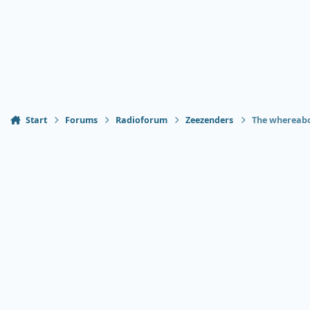
Start
Forums
Radioforum
Zeezenders
The whereabou