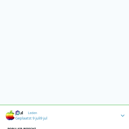
Author stats
Juul
Leden
Geplaatst
9 juli
9 jul