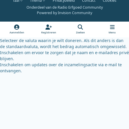
Taal
Thema
Privacybeleid
Contact
Cookies
c
u
u
Onderdeel van de Radio Erfgoed Community
e
t
e
Powered by
Invision Community
b
u
s
o
b
k
o
e
y
Aanmelden
Registreren
Zoeken
Menu
k
Selecteer de valuta waarin je wilt doneren. Als dit anders is dan
de standaardvaluta, wordt het bedrag automatisch omgewisseld.
Inschakelen om ervoor te zorgen dat je naam en e-mailadres privé
blijven.
Inschakelen om updates over de inzamelingsactie via e-mail te
ontvangen.