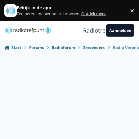
Spring naar bijdragen
Bekijk in de app
×
Sl
Een betere manier om te browsen.
Ontdek meer
.
Radiotrefpunt
Aanmelden
Start
Forums
Radioforum
Zeezenders
Radio Veronic