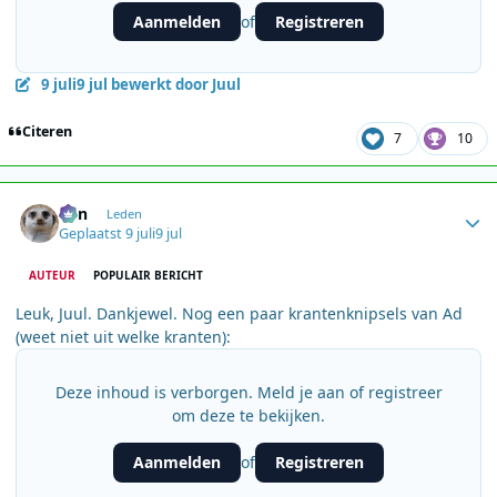
Aanmelden
Registreren
of
9 juli
9 jul
bewerkt door Juul
Citeren
7
10
Author stats
Ben
Leden
Geplaatst
9 juli
9 jul
AUTEUR
POPULAIR BERICHT
Leuk, Juul. Dankjewel. Nog een paar krantenknipsels van Ad
(weet niet uit welke kranten):
Deze inhoud is verborgen. Meld je aan of registreer
om deze te bekijken.
Aanmelden
Registreren
of