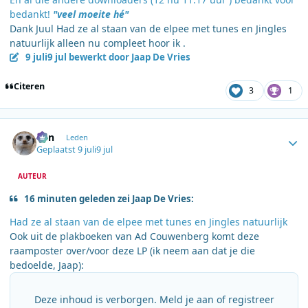
bedankt!
"veel moeite hé"
Dank Juul Had ze al staan van de elpee met tunes en Jingles
natuurlijk alleen nu compleet hoor ik .
9 juli
9 jul
bewerkt door Jaap De Vries
Citeren
3
1
Author stats
Ben
Leden
Geplaatst
9 juli
9 jul
AUTEUR
16 minuten geleden zei Jaap De Vries:
Had ze al staan van de elpee met tunes en Jingles natuurlijk
Ook uit de plakboeken van Ad Couwenberg komt deze
raamposter over/voor deze LP (ik neem aan dat je die
bedoelde, Jaap):
Deze inhoud is verborgen. Meld je aan of registreer