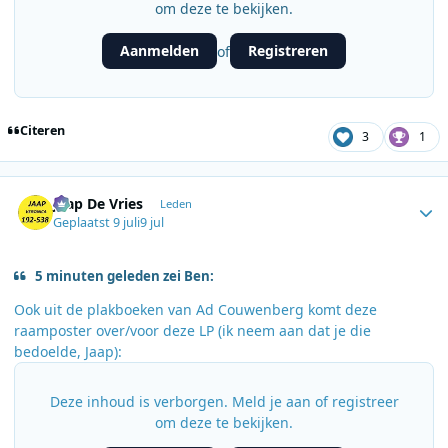
om deze te bekijken.
Aanmelden
Registreren
of
Citeren
3
1
Author stats
Jaap De Vries
Leden
Geplaatst
9 juli
9 jul
5 minuten geleden zei Ben:
Ook uit de plakboeken van Ad Couwenberg komt deze
raamposter over/voor deze LP (ik neem aan dat je die
bedoelde, Jaap):
Deze inhoud is verborgen. Meld je aan of registreer
om deze te bekijken.