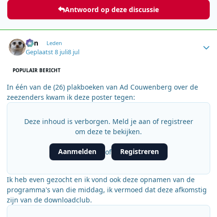
Antwoord op deze discussie
Author stats
Ben
Leden
Geplaatst
8 juli
8 jul
POPULAIR BERICHT
In één van de (26) plakboeken van Ad Couwenberg over de
zeezenders kwam ik deze poster tegen:
Deze inhoud is verborgen. Meld je aan of registreer
om deze te bekijken.
Aanmelden
Registreren
of
Ik heb even gezocht en ik vond ook deze opnamen van de
programma's van die middag, ik vermoed dat deze afkomstig
zijn van de downloadclub.