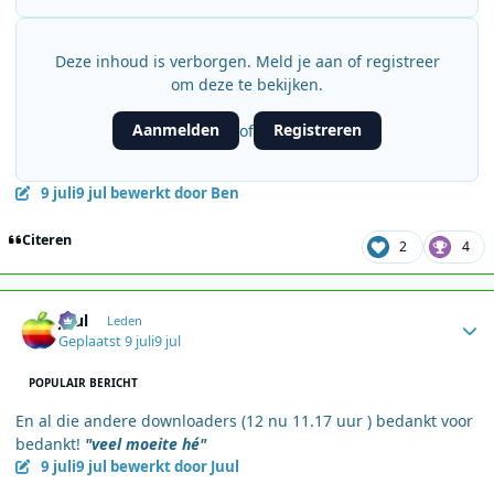
Deze inhoud is verborgen. Meld je aan of registreer
om deze te bekijken.
Aanmelden
Registreren
of
9 juli
9 jul
bewerkt door Ben
Citeren
2
4
Author stats
Juul
Leden
Geplaatst
9 juli
9 jul
POPULAIR BERICHT
En al die andere downloaders (12 nu 11.17 uur ) bedankt voor
bedankt!
"veel moeite hé"
9 juli
9 jul
bewerkt door Juul