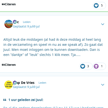
Citeren
5
Author stats
Eric
Leden
Geplaatst
9 juli
9 jul
Altijd leuk die middagen (al had ik deze middag al heel lang
in de verzameling en speel m nu as we speak af). Zo gaat dat
Juul. Men moet inloggen om te kunnen downloaden. Dan is
een "dankje" of "leuk" slechts 1 klik meer. Tja.....
Citeren
3
1
Author stats
Jaap De Vries
Leden
Geplaatst
9 juli
9 jul
1 uur geleden zei Juul:
En al die andere downloaders (12 nu 11.17 uur ) bedankt voor