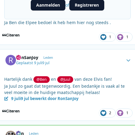
Aanmelden
Registreren
of
Ja Ben die Elpee bedoel ik heb hem hier nog steeds .
Citeren
1
1
Author stats
RonSanJoy
Leden
Geplaatst
9 juli
9 jul
Hartelijk dank
en
van deze Elvis fan!
@Ben
@Juul
Ja Juul zo gaat dat tegenwoordig. Een bedankje is vaak al te
veel moeite in de huidige maatschappij helaas!
9 juli
9 jul
bewerkt door RonSanJoy
Citeren
2
1
Author stats
Ben
Leden