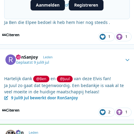
Aanmelden
Registreren
of
Ja Ben die Elpee bedoel ik heb hem hier nog steeds .
Citeren
1
1
Author stats
RonSanJoy
Leden
Geplaatst
9 juli
9 jul
Hartelijk dank
en
van deze Elvis fan!
@Ben
@Juul
Ja Juul zo gaat dat tegenwoordig. Een bedankje is vaak al te
veel moeite in de huidige maatschappij helaas!
9 juli
9 jul
bewerkt door RonSanJoy
Citeren
2
1
Author stats
Ben
Leden