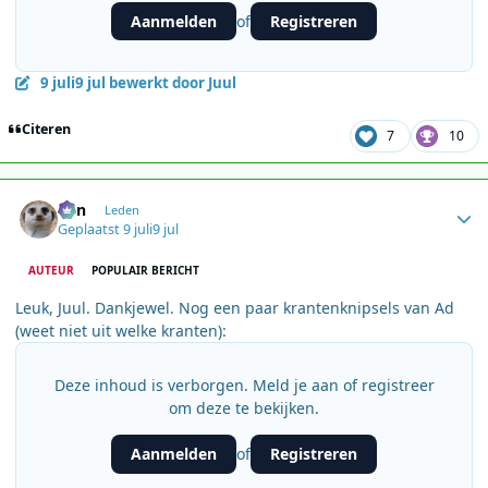
Aanmelden
Registreren
of
9 juli
9 jul
bewerkt door Juul
Citeren
7
10
Author stats
Ben
Leden
Geplaatst
9 juli
9 jul
AUTEUR
POPULAIR BERICHT
Leuk, Juul. Dankjewel. Nog een paar krantenknipsels van Ad
(weet niet uit welke kranten):
Deze inhoud is verborgen. Meld je aan of registreer
om deze te bekijken.
Aanmelden
Registreren
of