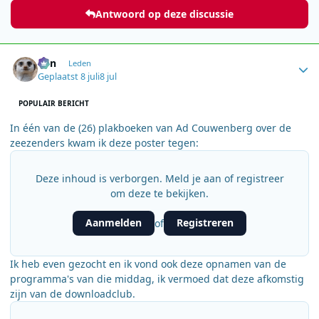
Antwoord op deze discussie
Author stats
Ben
Leden
Geplaatst
8 juli
8 jul
POPULAIR BERICHT
In één van de (26) plakboeken van Ad Couwenberg over de
zeezenders kwam ik deze poster tegen:
Deze inhoud is verborgen. Meld je aan of registreer
om deze te bekijken.
Aanmelden
Registreren
of
Ik heb even gezocht en ik vond ook deze opnamen van de
programma's van die middag, ik vermoed dat deze afkomstig
zijn van de downloadclub.