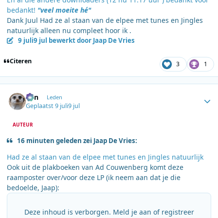
bedankt!
"veel moeite hé"
Dank Juul Had ze al staan van de elpee met tunes en Jingles
natuurlijk alleen nu compleet hoor ik .
9 juli
9 jul
bewerkt door Jaap De Vries
Citeren
3
1
Author stats
Ben
Leden
Geplaatst
9 juli
9 jul
AUTEUR
16 minuten geleden zei Jaap De Vries:
Had ze al staan van de elpee met tunes en Jingles natuurlijk
Ook uit de plakboeken van Ad Couwenberg komt deze
raamposter over/voor deze LP (ik neem aan dat je die
bedoelde, Jaap):
Deze inhoud is verborgen. Meld je aan of registreer