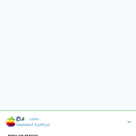
Author stats
Juul
Leden
Geplaatst
9 juli
9 jul