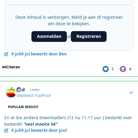
Deze inhoud is verborgen. Meld je aan of registreer
om deze te bekijken.
Aanmelden
Registreren
of
9 juli
9 jul
bewerkt door Ben
Citeren
2
4
Author stats
Juul
Leden
Geplaatst
9 juli
9 jul
POPULAIR BERICHT
En al die andere downloaders (12 nu 11.17 uur ) bedankt voor
bedankt!
"veel moeite hé"
9 juli
9 jul
bewerkt door Juul