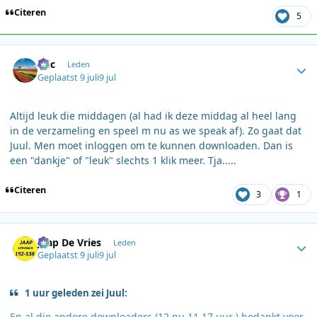
Citeren
5
Author stats
Eric
Leden
Geplaatst
9 juli
9 jul
Altijd leuk die middagen (al had ik deze middag al heel lang
in de verzameling en speel m nu as we speak af). Zo gaat dat
Juul. Men moet inloggen om te kunnen downloaden. Dan is
een "dankje" of "leuk" slechts 1 klik meer. Tja.....
Citeren
3
1
Author stats
Jaap De Vries
Leden
Geplaatst
9 juli
9 jul
1 uur geleden zei Juul:
En al die andere downloaders (12 nu 11.17 uur ) bedankt voor