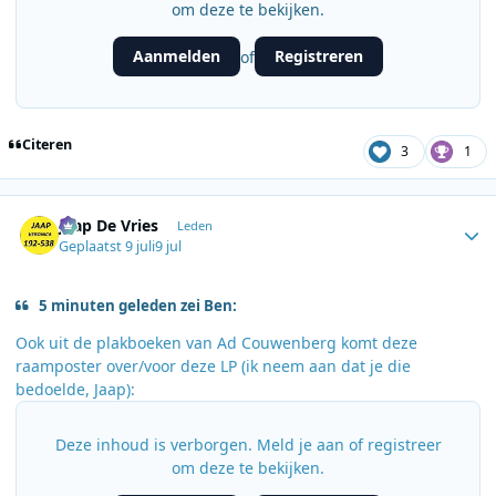
om deze te bekijken.
Aanmelden
Registreren
of
Citeren
3
1
Author stats
Jaap De Vries
Leden
Geplaatst
9 juli
9 jul
5 minuten geleden zei Ben:
Ook uit de plakboeken van Ad Couwenberg komt deze
raamposter over/voor deze LP (ik neem aan dat je die
bedoelde, Jaap):
Deze inhoud is verborgen. Meld je aan of registreer
om deze te bekijken.