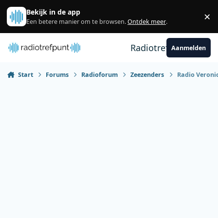
Spring naar bijdragen
Bekijk in de app
×
Sl
Een betere manier om te browsen.
Ontdek meer
.
Radiotrefpunt
Aanmelden
Start
Forums
Radioforum
Zeezenders
Radio Veronic