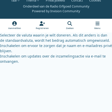
Taal
Thema
Privacybeleid
Contact
Cookies
c
u
u
Onderdeel van de Radio Erfgoed Community
e
t
e
Powered by
Invision Community
b
u
s
o
b
k
o
e
y
Aanmelden
Registreren
Zoeken
Menu
k
Selecteer de valuta waarin je wilt doneren. Als dit anders is dan
de standaardvaluta, wordt het bedrag automatisch omgewisseld.
Inschakelen om ervoor te zorgen dat je naam en e-mailadres privé
blijven.
Inschakelen om updates over de inzamelingsactie via e-mail te
ontvangen.