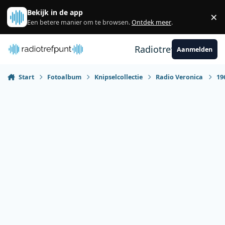
Spring naar bijdragen
Bekijk in de app
×
Sl
Een betere manier om te browsen.
Ontdek meer
.
Radiotrefpunt
Aanmelden
Start
Fotoalbum
Knipselcollectie
Radio Veronica
19