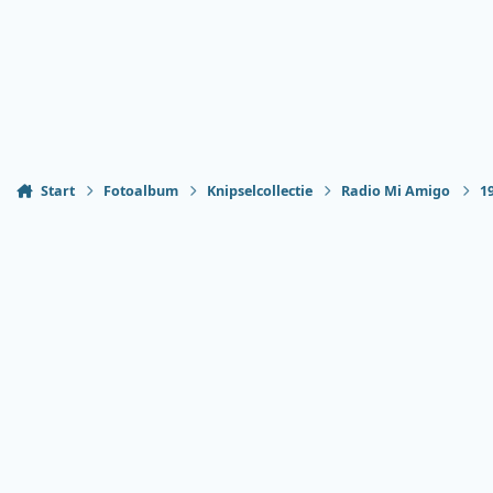
Start
Fotoalbum
Knipselcollectie
Radio Mi Amigo
1