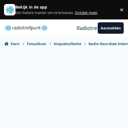
Spring naar bijdragen
Bekijk in de app
×
Sl
Een betere manier om te browsen.
Ontdek meer
.
Radiotrefpunt
Aanmelden
Start
Fotoalbum
Knipselcollectie
Radio Noordzee Inter